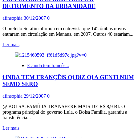
DETRIMENTO DA URBANIDADE
afinsophia
30/12/2007
0
O prefeito Serafim afirmou em entrevista que 145 ônibus novos
entraram em circulação em Manaus, em 2007. Outros 40 estariam...
Leia
Ler mais
mais
sobre
PREFEITURA:
E ainda tem francês...
MARKETING
EM
i iNDA TEM FRANÇÊiS Qi DiZ Qi A GENTi NUM
DETRIMENTO
DA
SEMO SERO
URBANIDADE
afinsophia
29/12/2007
0
@ BOLSA-FAMÍLIA TRANSFERE MAIS DE R$ 8,9 BI. O
programa principal do governo Lula, o Bolsa Família, garantiu a
transferência...
Leia
Ler mais
mais