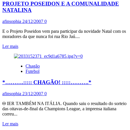
PROJETO POSEIDON E A COMUNALIDADE
NOELSON
NATALINA
afinsophia
24/12/2007
0
E o Projeto Poseidon vem para participar da novidade Natal com os
moradores da que nunca foi rua Rio Jaú....
Leia
Ler mais
mais
sobre
PROJETO
Chagão
POSEIDON
Futebol
E
A
*……….::::: CHAGÃO! :::::……….*
COMUNALIDADE
NATALINA
afinsophia
23/12/2007
0
Θ IER TAMBÉM NA ITÁLIA. Quando saiu o resultado do sorteio
das oitavas-de-final da Champions League, a imprensa italiana
correu...
Leia
Ler mais
mais