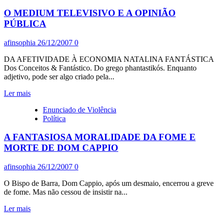
O MEDIUM TELEVISIVO E A OPINIÃO
PÚBLICA
afinsophia
26/12/2007
0
DA AFETIVIDADE À ECONOMIA NATALINA FANTÁSTICA
Dos Conceitos & Fantástico. Do grego phantastikós. Enquanto
adjetivo, pode ser algo criado pela...
Leia
Ler mais
mais
Enunciado de Violência
sobre
Política
O
MEDIUM
A FANTASIOSA MORALIDADE DA FOME E
TELEVISIVO
E
MORTE DE DOM CAPPIO
A
OPINIÃO
afinsophia
26/12/2007
0
PÚBLICA
O Bispo de Barra, Dom Cappio, após um desmaio, encerrou a greve
de fome. Mas não cessou de insistir na...
Leia
Ler mais
mais