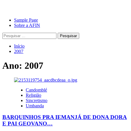
Avançar
Primary
Sample Page
para
Menu
Sobre a AFIN
o
Pesquisar
conteúdo
por:
Início
2007
Ano:
2007
Candomblé
Religião
Sincretismo
Umbanda
BARQUINHOS PRA IEMANJÁ DE DONA DORA
E PAI GEOVANO…