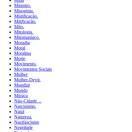
Mina
Ministro.
Misoginia.
Mistificação.
Mitificação.
Mito.
Mitologia.
Mitomaníaco.
Moradia
Moral
Moralina
Morte
Movimento.
Movimentos Sociais
Mulher
Mulher-Devir.
Mundial
Mundo
Música
Não-Cidade…
Narcisismo.
Natal
Natureza.
Nazifascismo
Negritude