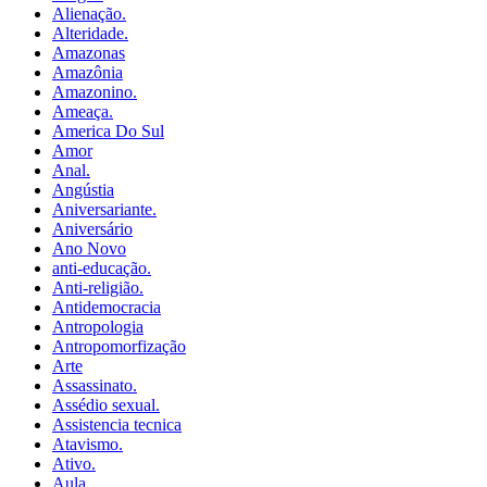
Alienação.
Alteridade.
Amazonas
Amazônia
Amazonino.
Ameaça.
America Do Sul
Amor
Anal.
Angústia
Aniversariante.
Aniversário
Ano Novo
anti-educação.
Anti-religião.
Antidemocracia
Antropologia
Antropomorfização
Arte
Assassinato.
Assédio sexual.
Assistencia tecnica
Atavismo.
Ativo.
Aula.