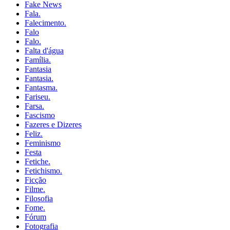
Fake News
Fala.
Falecimento.
Falo
Falo.
Falta d'água
Família.
Fantasia
Fantasia.
Fantasma.
Fariseu.
Farsa.
Fascismo
Fazeres e Dizeres
Feliz.
Feminismo
Festa
Fetiche.
Fetichismo.
Ficção
Filme.
Filosofia
Fome.
Fórum
Fotografia