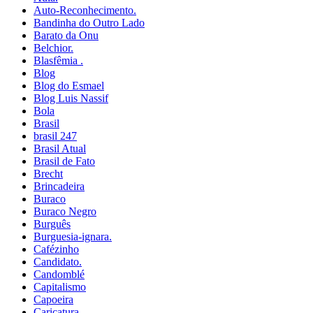
Auto-Reconhecimento.
Bandinha do Outro Lado
Barato da Onu
Belchior.
Blasfêmia .
Blog
Blog do Esmael
Blog Luis Nassif
Bola
Brasil
brasil 247
Brasil Atual
Brasil de Fato
Brecht
Brincadeira
Buraco
Buraco Negro
Burguês
Burguesia-ignara.
Cafézinho
Candidato.
Candomblé
Capitalismo
Capoeira
Caricatura.