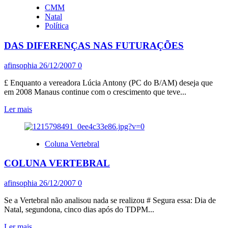
CMM
sobre
Natal
A
Política
FANTASIOSA
MORALIDADE
DAS DIFERENÇAS NAS FUTURAÇÕES
DA
FOME
E
afinsophia
26/12/2007
0
MORTE
DE
£ Enquanto a vereadora Lúcia Antony (PC do B/AM) deseja que
DOM
em 2008 Manaus continue com o crescimento que teve...
CAPPIO
Leia
Ler mais
mais
sobre
DAS
Coluna Vertebral
DIFERENÇAS
NAS
COLUNA VERTEBRAL
FUTURAÇÕES
afinsophia
26/12/2007
0
Se a Vertebral não analisou nada se realizou # Segura essa: Dia de
Natal, segundona, cinco dias após do TDPM...
Leia
Ler mais