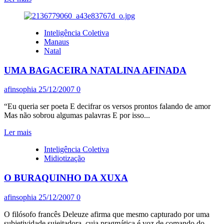
mais
sobre
COLUNA
Inteligência Coletiva
VERTEBRAL
Manaus
Natal
UMA BAGACEIRA NATALINA AFINADA
afinsophia
25/12/2007
0
“Eu queria ser poeta E decifrar os versos prontos falando de amor
Mas não sobrou algumas palavras E por isso...
Leia
Ler mais
mais
Inteligência Coletiva
sobre
Midiotização
UMA
BAGACEIRA
O BURAQUINHO DA XUXA
NATALINA
AFINADA
afinsophia
25/12/2007
0
O filósofo francês Deleuze afirma que mesmo capturado por uma
subjetividade sujeitadora, cuja pragmática é voz de comando do