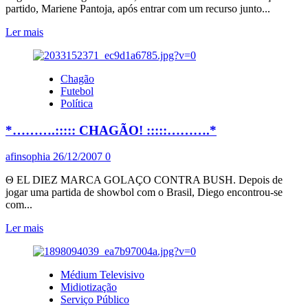
partido, Mariene Pantoja, após entrar com um recurso junto...
Leia
Ler mais
mais
sobre
PENDENGA
Chagão
NA
Futebol
ELEIÇÃO
Política
DO
PT
*……….::::: CHAGÃO! :::::……….*
Oh!,
my
darling!
afinsophia
26/12/2007
0
Θ EL DIEZ MARCA GOLAÇO CONTRA BUSH. Depois de
jogar uma partida de showbol com o Brasil, Diego encontrou-se
com...
Leia
Ler mais
mais
sobre
*……….:::::
Médium Televisivo
CHAGÃO!
Midiotização
:::::
Serviço Público
……….*