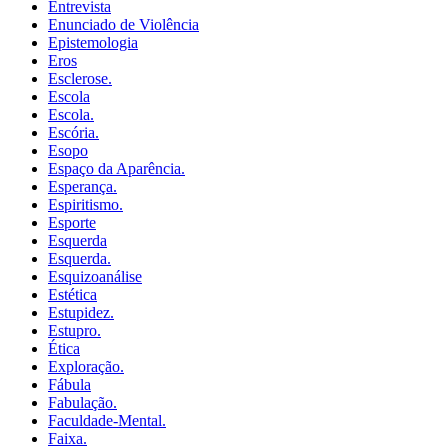
Entrevista
Enunciado de Violência
Epistemologia
Eros
Esclerose.
Escola
Escola.
Escória.
Esopo
Espaço da Aparência.
Esperança.
Espiritismo.
Esporte
Esquerda
Esquerda.
Esquizoanálise
Estética
Estupidez.
Estupro.
Ética
Exploração.
Fábula
Fabulação.
Faculdade-Mental.
Faixa.