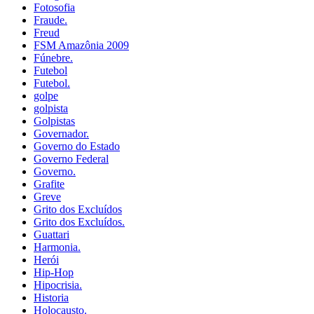
Fotosofia
Fraude.
Freud
FSM Amazônia 2009
Fúnebre.
Futebol
Futebol.
golpe
golpista
Golpistas
Governador.
Governo do Estado
Governo Federal
Governo.
Grafite
Greve
Grito dos Excluídos
Grito dos Excluídos.
Guattari
Harmonia.
Herói
Hip-Hop
Hipocrisia.
Historia
Holocausto.