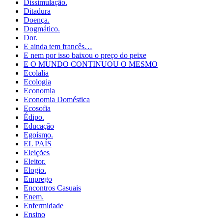
Dissimulação.
Ditadura
Doença.
Dogmático.
Dor.
E ainda tem francês…
E nem por isso baixou o preço do peixe
E O MUNDO CONTINUOU O MESMO
Ecolalia
Ecologia
Economia
Economia Doméstica
Ecosofia
Édipo.
Educação
Egoísmo.
EL PAÍS
Eleições
Eleitor.
Elogio.
Emprego
Encontros Casuais
Enem.
Enfermidade
Ensino