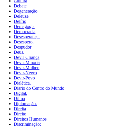
Cultura
Debate
Degeneração.
Deleuze
Delírio
Demagogia
Democracia
Desesperança.
Desespero.
Despudor
Deus.
Devir-Criança
Devir-Minoria
Devir-Mulher.
Devir-Negro
Devir-Povo
Dialética.
Diario do Centro do Mundo
Digital.
Dilma
Diplomação.
Direita
Direito
Direitos Humanos
Discriminação;