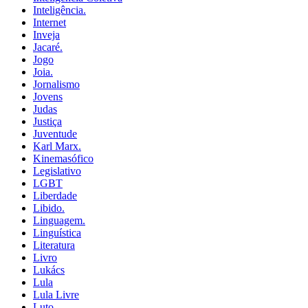
Inteligência.
Internet
Inveja
Jacaré.
Jogo
Joia.
Jornalismo
Jovens
Judas
Justiça
Juventude
Karl Marx.
Kinemasófico
Legislativo
LGBT
Liberdade
Libido.
Linguagem.
Linguística
Literatura
Livro
Lukács
Lula
Lula Livre
Luto.