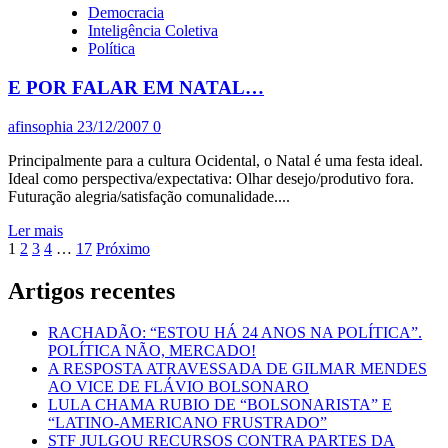
Democracia
sobre
Inteligência Coletiva
*……….:::::
Política
CHAGÃO!
:::::
E POR FALAR EM NATAL…
……….*
afinsophia
23/12/2007
0
Principalmente para a cultura Ocidental, o Natal é uma festa ideal.
Ideal como perspectiva/expectativa: Olhar desejo/produtivo fora.
Futuração alegria/satisfação comunalidade....
Leia
Ler mais
Paginação
mais
1
2
3
4
…
17
Próximo
sobre
dos
E
Artigos recentes
conteúdos
POR
FALAR
RACHADÃO: “ESTOU HÁ 24 ANOS NA POLÍTICA”.
EM
POLÍTICA NÃO, MERCADO!
NATAL…
A RESPOSTA ATRAVESSADA DE GILMAR MENDES
AO VICE DE FLÁVIO BOLSONARO
LULA CHAMA RUBIO DE “BOLSONARISTA” E
“LATINO-AMERICANO FRUSTRADO”
STF JULGOU RECURSOS CONTRA PARTES DA