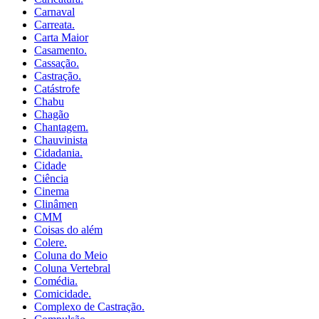
Carnaval
Carreata.
Carta Maior
Casamento.
Cassação.
Castração.
Catástrofe
Chabu
Chagão
Chantagem.
Chauvinista
Cidadania.
Cidade
Ciência
Cinema
Clinâmen
CMM
Coisas do além
Colere.
Coluna do Meio
Coluna Vertebral
Comédia.
Comicidade.
Complexo de Castração.