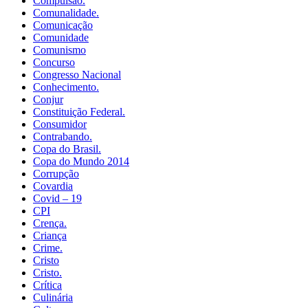
Compulsão.
Comunalidade.
Comunicação
Comunidade
Comunismo
Concurso
Congresso Nacional
Conhecimento.
Conjur
Constituição Federal.
Consumidor
Contrabando.
Copa do Brasil.
Copa do Mundo 2014
Corrupção
Covardia
Covid – 19
CPI
Crença.
Criança
Crime.
Cristo
Cristo.
Crítica
Culinária