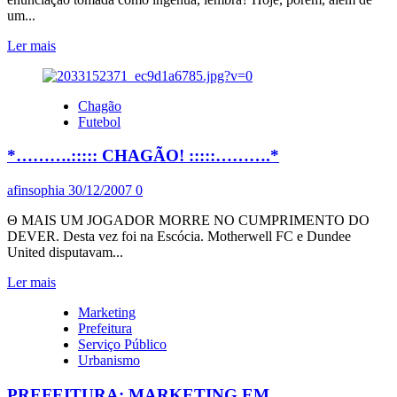
um...
Leia
Ler mais
mais
sobre
O
Chagão
HOMEM
Futebol
INGRATO
*……….::::: CHAGÃO! :::::……….*
afinsophia
30/12/2007
0
Θ MAIS UM JOGADOR MORRE NO CUMPRIMENTO DO
DEVER. Desta vez foi na Escócia. Motherwell FC e Dundee
United disputavam...
Leia
Ler mais
mais
Marketing
sobre
Prefeitura
*……….:::::
Serviço Público
CHAGÃO!
Urbanismo
:::::
……….*
PREFEITURA: MARKETING EM