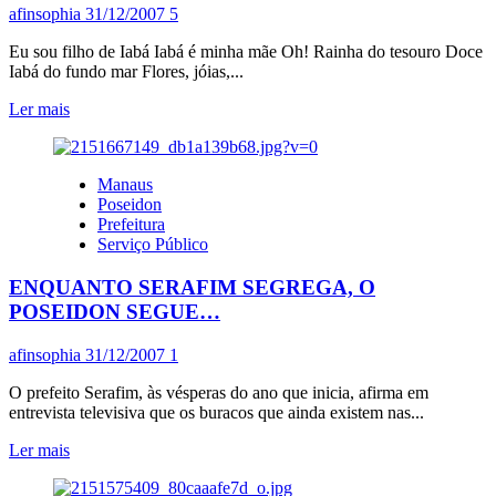
afinsophia
31/12/2007
5
Eu sou filho de Iabá Iabá é minha mãe Oh! Rainha do tesouro Doce
Iabá do fundo mar Flores, jóias,...
Leia
Ler mais
mais
sobre
BARQUINHOS
Manaus
PRA
Poseidon
IEMANJÁ
Prefeitura
DE
Serviço Público
DONA
DORA
ENQUANTO SERAFIM SEGREGA, O
E
PAI
POSEIDON SEGUE…
GEOVANO…
afinsophia
31/12/2007
1
O prefeito Serafim, às vésperas do ano que inicia, afirma em
entrevista televisiva que os buracos que ainda existem nas...
Leia
Ler mais
mais
sobre