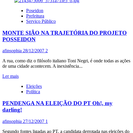
sobre
i
Poseidon
iNDA
Prefeitura
TEM
Serviço Público
FRANÇÊiS
Qi
MONTE SIÃO NA TRAJETÓRIA DO PROJETO
DiZ
Qi
POSSEIDON
A
GENTi
afinsophia
28/12/2007
2
NUM
SEMO
A rua, como diz o filósofo italiano Toni Negri, é onde todas as ações
SERO
de uma cidade acontecem. A inexistência...
Leia
Ler mais
mais
Eleições
sobre
Política
MONTE
SIÃO
PENDENGA NA ELEIÇÃO DO PT Oh!, my
NA
TRAJETÓRIA
darling!
DO
PROJETO
afinsophia
27/12/2007
1
POSSEIDON
Segundo fontes ligadas ao PT, a candidata derrotada nas eleições do