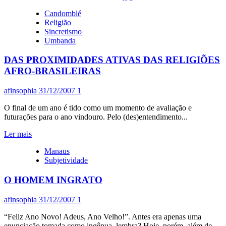
ENQUANTO
Candomblé
SERAFIM
Religião
SEGREGA,
Sincretismo
O
Umbanda
POSEIDON
SEGUE…
DAS PROXIMIDADES ATIVAS DAS RELIGIÕES
AFRO-BRASILEIRAS
afinsophia
31/12/2007
1
O final de um ano é tido como um momento de avaliação e
futurações para o ano vindouro. Pelo (des)entendimento...
Leia
Ler mais
mais
Manaus
sobre
Subjetividade
DAS
PROXIMIDADES
O HOMEM INGRATO
ATIVAS
DAS
RELIGIÕES
afinsophia
31/12/2007
1
AFRO-
BRASILEIRAS
“Feliz Ano Novo! Adeus, Ano Velho!”. Antes era apenas uma
enunciação tomada como ingênua, lembra? Hoje, porém, além de