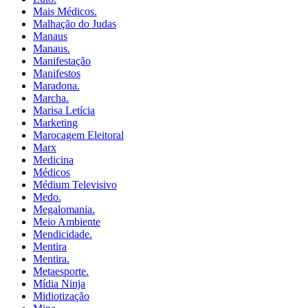
Mais Médicos.
Malhação do Judas
Manaus
Manaus.
Manifestação
Manifestos
Maradona.
Marcha.
Marisa Letícia
Marketing
Marocagem Eleitoral
Marx
Medicina
Médicos
Médium Televisivo
Medo.
Megalomania.
Meio Ambiente
Mendicidade.
Mentira
Mentira.
Metaesporte.
Mídia Ninja
Midiotização