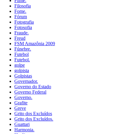
Filme.
Filosofia
Fome.
Fórum
Fotografia
Fotosofia
Fraude.
Freud
FSM Amazônia 2009
Fúnebre.
Futebol
Futebol.
golpe
golpista
Golpistas
Governador.
Governo do Estado
Governo Federal
Governo.
Grafite
Greve
Grito dos Excluídos
Grito dos Excluídos.
Guattari
Harmonia.