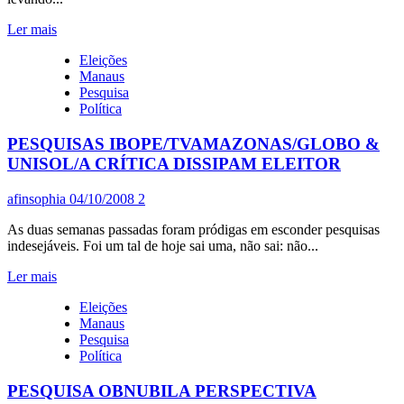
CASSAÇÃO
Leia
Ler mais
mais
Eleições
sobre
Manaus
CASAR
Pesquisa
É
Política
BOM,
MAS
PESQUISAS IBOPE/TVAMAZONAS/GLOBO &
O
DIVÓRCIO…
UNISOL/A CRÍTICA DISSIPAM ELEITOR
afinsophia
04/10/2008
2
As duas semanas passadas foram pródigas em esconder pesquisas
indesejáveis. Foi um tal de hoje sai uma, não sai: não...
Leia
Ler mais
mais
Eleições
sobre
Manaus
PESQUISAS
Pesquisa
IBOPE/TVAMAZONAS/GLOBO
Política
&
UNISOL/A
PESQUISA OBNUBILA PERSPECTIVA
CRÍTICA