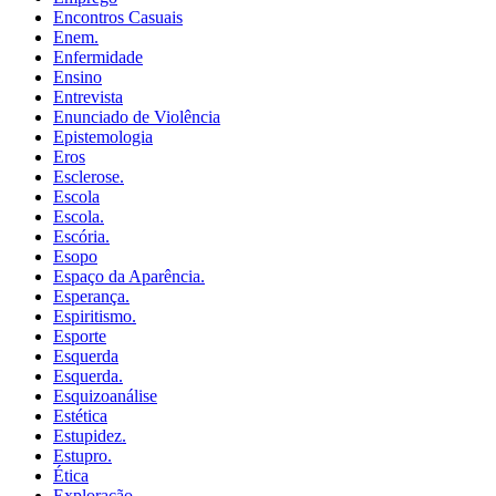
Encontros Casuais
Enem.
Enfermidade
Ensino
Entrevista
Enunciado de Violência
Epistemologia
Eros
Esclerose.
Escola
Escola.
Escória.
Esopo
Espaço da Aparência.
Esperança.
Espiritismo.
Esporte
Esquerda
Esquerda.
Esquizoanálise
Estética
Estupidez.
Estupro.
Ética
Exploração.