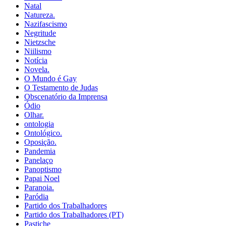
Natal
Natureza.
Nazifascismo
Negritude
Nietzsche
Niilismo
Notícia
Novela.
O Mundo é Gay
O Testamento de Judas
Obscenatório da Imprensa
Ódio
Olhar.
ontologia
Ontológico.
Oposição.
Pandemia
Panelaço
Panoptismo
Papai Noel
Paranoia.
Paródia
Partido dos Trabalhadores
Partido dos Trabalhadores (PT)
Pastiche