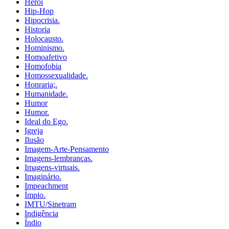
Herói
Hip-Hop
Hipocrisia.
Historia
Holocausto.
Hominismo.
Homoafetivo
Homofobia
Homossexualidade.
Honraria;.
Humanidade.
Humor
Humor.
Ideal do Ego.
Igreja
Ilusão
Imagem-Arte-Pensamento
Imagens-lembranças.
Imagens-virtuais.
Imaginário.
Impeachment
Ímpio.
IMTU/Sinetram
Indigência
Índio