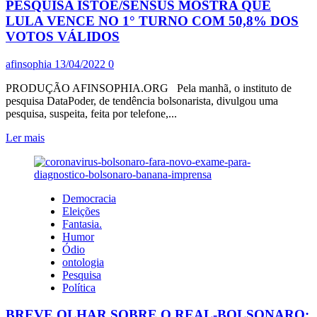
AO
PESQUISA ISTOÉ/SENSUS MOSTRA QUE
CRIME
LULA VENCE NO 1° TURNO COM 50,8% DOS
DE
VOTOS VÁLIDOS
SEU
MITO.
afinsophia
13/04/2022
0
TUDO
CONTINUA
PRODUÇÃO AFINSOPHIA.ORG Pela manhã, o instituto de
JOIA.
pesquisa DataPoder, de tendência bolsonarista, divulgou uma
QUERIAM
pesquisa, suspeita, feita por telefone,...
O
QUÊ
Leia
Ler mais
DOS
mais
IGUAIS?
sobre
O
VÍCIO
Democracia
CONTINUA
Eleições
MAIS
Fantasia.
CONSOLIDADO:
Humor
PESQUISA
Ódio
ISTOÉ/SENSUS
ontologia
MOSTRA
Pesquisa
QUE
Política
LULA
VENCE
BREVE OLHAR SOBRE O REAL-BOLSONARO:
NO