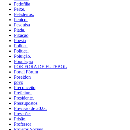
Pedofilia
Peixe.
Peladeiros.
Penico.
Pesquisa
Piada.
Pixação
Poesia
Política
Política.
Poluição.
População
POR FORA DE FUTEBOL
Portal Fórum
Poseidon
povo
Preconceito
Prefeitura
Presidente.
Pressupostos.
Previsão de 2023.
Previsões
Prisão.
Professor
Projetos Sociais