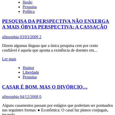
,
Ilusão
PRODUÇÃO
A
Pesquisa
EXTRATIVISTA
VIDA
Política
RECEBE
MELHOROU
IMPLEMENTO
61%,
PESQUISA DA PERSPECTIVA NÃO ENXERGA
BOM
A MAIS ÓBVIA PERSPECTIVA: A CASSAÇÃO
ADMINISTRADOR
58%.
afinsophia
03/03/2009
2
QUER
MAIS
Dizem algumas línguas que a única pesquisa cem por cento
VÍCIO?
confiável é aquela que aponta a existência de doentes em...
ESPERA
Leia
Ler mais
mais
Humor
sobre
Liberdade
PESQUISA
Pesquisa
DA
PERSPECTIVA
CASAR É BOM, MAS O DIVÓRCIO…
NÃO
ENXERGA
A
afinsophia
04/12/2008
0
MAIS
ÓBVIA
Alguns casamentos passam por estágios que poderiam ser pontuados
PERSPECTIVA:
nas seguintes formas: ● Econômica: O casal faz planos conjugais,
A
levando...