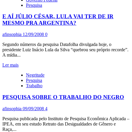
IBOPE
Pesquisa
COLA
NA
E AÍ JÚLIO CÉSAR, LULA VAI TER DE IR
PERSPECTIVA
MESMO PRA ARGENTINA?
afinsophia
12/09/2008
0
Segundo números da pesquisa Datafolha divulgada hoje, o
presidente Luiz Inácio Lula da Silva “quebrou seu próprio recorde”.
A mídia...
Leia
Ler mais
mais
Negritude
sobre
Pesquisa
E
Trabalho
AÍ
JÚLIO
PESQUISA SOBRE O TRABALHO DO NEGRO
CÉSAR,
LULA
VAI
afinsophia
09/09/2008
4
TER
DE
Pesquisa publicada pelo Instituto de Pesquisa Econômica Aplicada –
IR
IPEA, em seu estudo Retrato das Desigualdades de Gênero e
MESMO
Raça,...