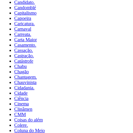
Candidato.
Candomblé
Capitalismo
Capoeira
Caricatura.
Carnaval
Carreata.
Carta Maior
Casamento.
Cassação.
Castração.
Catástrofe
Chabu
Chagão
Chantagem.
Chauvinista
Cidadania.
Cidade
Ciência
Cinema
Clinâmen
CMM
Coisas do além
Colere.
Coluna do Meio