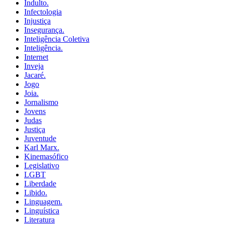
Indulto.
Infectologia
Injustiça
Insegurança.
Inteligência Coletiva
Inteligência.
Internet
Inveja
Jacaré.
Jogo
Joia.
Jornalismo
Jovens
Judas
Justiça
Juventude
Karl Marx.
Kinemasófico
Legislativo
LGBT
Liberdade
Libido.
Linguagem.
Linguística
Literatura