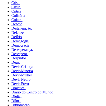
Cristo
Cristo.
Crítica
Culinária
Cultura
Debate
Degeneração.
Deleuze
Delírio
Demagogia
Democracia
Desesperança.
Desespero.
Despudor
Deus.
Devir-Criança
Devir-Minoria
Devir-Mulher.
Devir-Negro
Devir-Povo
Dialética.
Diario do Centro do Mundo
Digital.
Dilma
Diplomação.