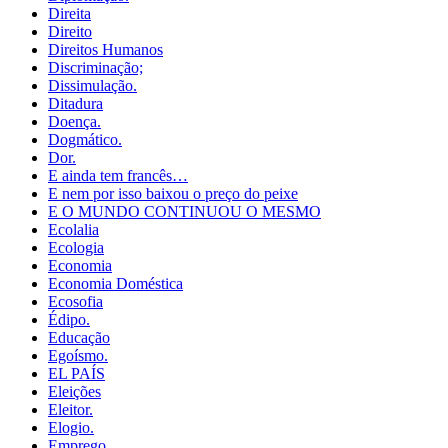
Direita
Direito
Direitos Humanos
Discriminação;
Dissimulação.
Ditadura
Doença.
Dogmático.
Dor.
E ainda tem francês…
E nem por isso baixou o preço do peixe
E O MUNDO CONTINUOU O MESMO
Ecolalia
Ecologia
Economia
Economia Doméstica
Ecosofia
Édipo.
Educação
Egoísmo.
EL PAÍS
Eleições
Eleitor.
Elogio.
Emprego