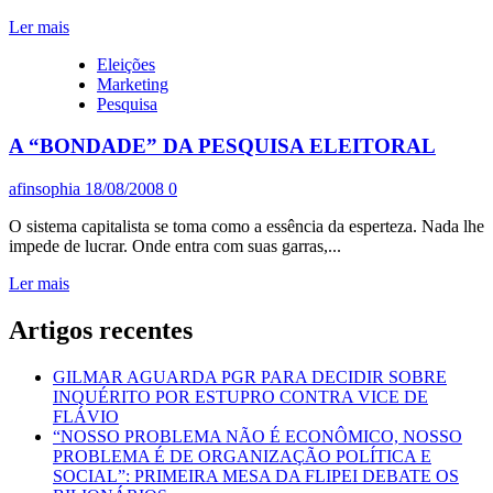
PRA
Leia
ARGENTINA?
Ler mais
mais
Eleições
sobre
Marketing
PESQUISA
Pesquisa
SOBRE
O
A “BONDADE” DA PESQUISA ELEITORAL
TRABALHO
DO
NEGRO
afinsophia
18/08/2008
0
O sistema capitalista se toma como a essência da esperteza. Nada lhe
impede de lucrar. Onde entra com suas garras,...
Leia
Ler mais
mais
sobre
Artigos recentes
A
“BONDADE”
GILMAR AGUARDA PGR PARA DECIDIR SOBRE
DA
INQUÉRITO POR ESTUPRO CONTRA VICE DE
PESQUISA
FLÁVIO
ELEITORAL
“NOSSO PROBLEMA NÃO É ECONÔMICO, NOSSO
PROBLEMA É DE ORGANIZAÇÃO POLÍTICA E
SOCIAL”: PRIMEIRA MESA DA FLIPEI DEBATE OS