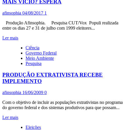
MAIS VÍCIO? ESPERA
afinsophia
04/08/2017
1
Produção Afinsophia. Pesquisa CUT/Vox Populi realizada
entre os dias 27 e 31 de julho com 1999 eleitores...
Leia
Ler mais
mais
Ciência
sobre
Governo Federal
QUER
Meio Ambiente
MAIS
Pesquisa
VÍCIO?
LULA
PRODUÇÃO EXTRATIVISTA RECEBE
JÁ
PAPOU
IMPLEMENTO
2018,
DIZ
afinsophia
16/06/2009
0
PESQUISA.
MELHOR
Com o objetivo de incluir as populações extrativistas no programa
PRESIDENTE
do governo federal e dos sistemas produtivos para que possam...
55%,
MAIS
Leia
Ler mais
TRABALHADOR
mais
65%
Eleições
sobre