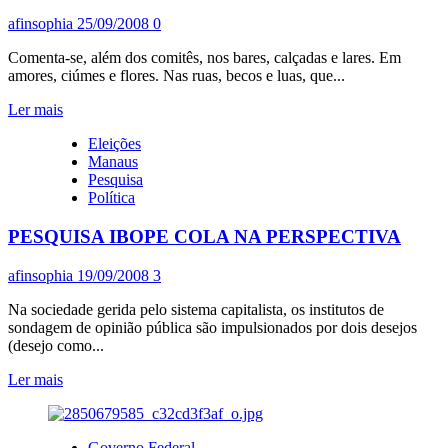
DISSIPAM
ELEITOR
afinsophia
25/09/2008
0
Comenta-se, além dos comitês, nos bares, calçadas e lares. Em
amores, ciúmes e flores. Nas ruas, becos e luas, que...
Leia
Ler mais
mais
Eleições
sobre
Manaus
PESQUISA
Pesquisa
OBNUBILA
Política
PERSPECTIVA
PESQUISA IBOPE COLA NA PERSPECTIVA
afinsophia
19/09/2008
3
Na sociedade gerida pelo sistema capitalista, os institutos de
sondagem de opinião pública são impulsionados por dois desejos
(desejo como...
Leia
Ler mais
mais
sobre
PESQUISA
Governo Federal