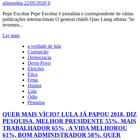
“DE
afinsophia
22/05/2020
0
JEITO
NENHUM”
Pepe Escobar Pepe Escobar é jornalista e correspondente de várias
publicações internacionais O general chinês Qiao Liang afirma: 'Se
tivermos...
Leia
Ler mais
mais
a verdade de lula
sobre
Corrupção
A
Democracia
CHINA
Devir-Povo
ATUALIZA
Eleições
SUA
Ética
‘ARTE
Festa
DA
Humor
GUERRA(HÍBRIDA)’
Lula
Ódio
Pesquisa
QUER MAIS VÍCIO? LULA JÁ PAPOU 2018, DIZ
PESQUISA. MELHOR PRESIDENTE 55%, MAIS
TRABALHADOR 65% , A VIDA MELHOROU
61%, BOM ADMINISTRADOR 58%. QUER