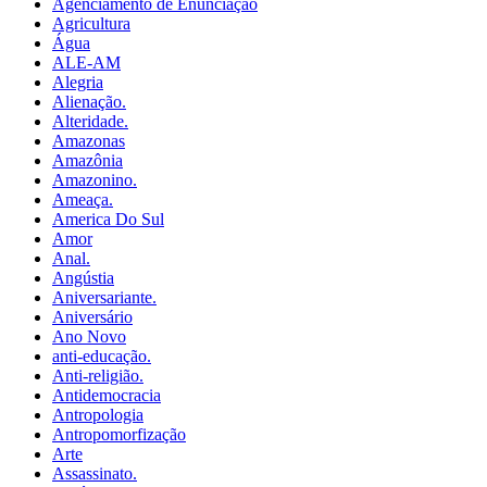
Agenciamento de Enunciação
Agricultura
Água
ALE-AM
Alegria
Alienação.
Alteridade.
Amazonas
Amazônia
Amazonino.
Ameaça.
America Do Sul
Amor
Anal.
Angústia
Aniversariante.
Aniversário
Ano Novo
anti-educação.
Anti-religião.
Antidemocracia
Antropologia
Antropomorfização
Arte
Assassinato.