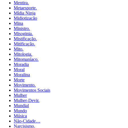
Mentira.
Metaesporte.
Mídia Ninja
Midiotização
Mina
Ministro.
Misoginia.
Mistificação.
Mitificação.
Mito.
Mitologia.
Mitomaníaco.
Moradia
Moral
Moralina
Morte
Movimento.
Movimentos Sociais
Mulher
Mulher-Devir.
Mundial
Mundo
Música
Não-Cidade…
Narcisismo.