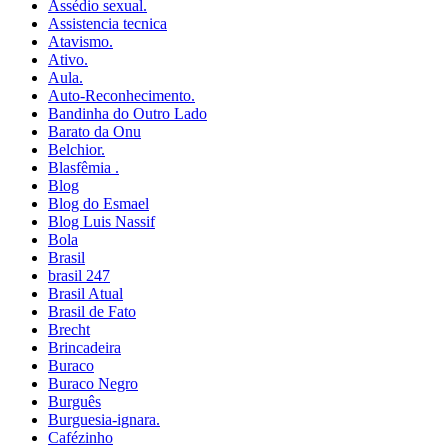
Assédio sexual.
Assistencia tecnica
Atavismo.
Ativo.
Aula.
Auto-Reconhecimento.
Bandinha do Outro Lado
Barato da Onu
Belchior.
Blasfêmia .
Blog
Blog do Esmael
Blog Luis Nassif
Bola
Brasil
brasil 247
Brasil Atual
Brasil de Fato
Brecht
Brincadeira
Buraco
Buraco Negro
Burguês
Burguesia-ignara.
Cafézinho