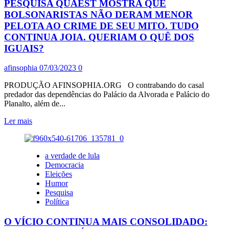
PESQUISA QUAEST MOSTRA QUE
BOLSONARISTAS NÃO DERAM MENOR
PELOTA AO CRIME DE SEU MITO. TUDO
CONTINUA JOIA. QUERIAM O QUÊ DOS
IGUAIS?
afinsophia
07/03/2023
0
PRODUÇÃO AFINSOPHIA.ORG O contrabando do casal
predador das dependências do Palácio da Alvorada e Palácio do
Planalto, além de...
Leia
Ler mais
mais
sobre
PESQUISA
a verdade de lula
QUAEST
Democracia
MOSTRA
Eleições
QUE
Humor
BOLSONARISTAS
Pesquisa
NÃO
Política
DERAM
MENOR
O VÍCIO CONTINUA MAIS CONSOLIDADO:
PELOTA