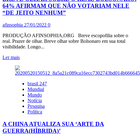
1°
64% AFIRMAM QUE NÃO VOTARIAM NELE
TURNO
“DE JEITO NENHUM”
COM
50,8%
afinsophia
27/01/2022
0
DOS
VOTOS
PRODUÇÃO AFINSOPHIA,ORG Breve escopofilia sobre o
VÁLIDOS
real. Prazer de olhar. Breve olhar sobre Bolsonaro em sua total
visibilidade. Longo...
Leia
Ler mais
mais
sobre
BREVE
OLHAR
brasil 247
SOBRE
Mundial
O
Mundo
REAL-
Notícia
BOLSONARO:
Pesquisa
64%
Política
AFIRMAM
QUE
A CHINA ATUALIZA SUA ‘ARTE DA
NÃO
GUERRA(HÍBRIDA)’
VOTARIAM
NELE