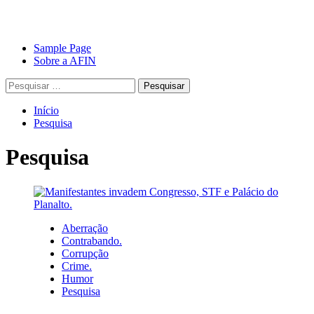
Avançar
Primary
Sample Page
para
Menu
Sobre a AFIN
o
Pesquisar
conteúdo
por:
Início
Pesquisa
Pesquisa
Aberração
Contrabando.
Corrupção
Crime.
Humor
Pesquisa