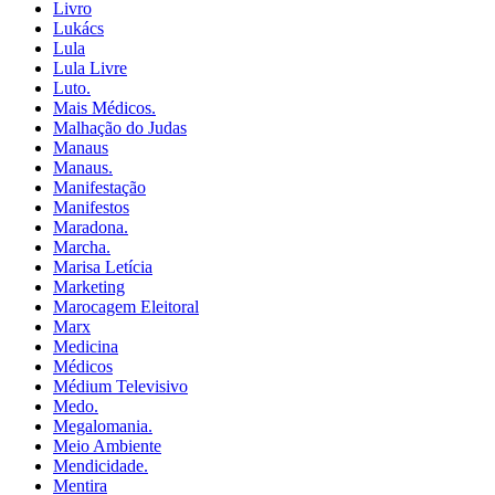
Livro
Lukács
Lula
Lula Livre
Luto.
Mais Médicos.
Malhação do Judas
Manaus
Manaus.
Manifestação
Manifestos
Maradona.
Marcha.
Marisa Letícia
Marketing
Marocagem Eleitoral
Marx
Medicina
Médicos
Médium Televisivo
Medo.
Megalomania.
Meio Ambiente
Mendicidade.
Mentira