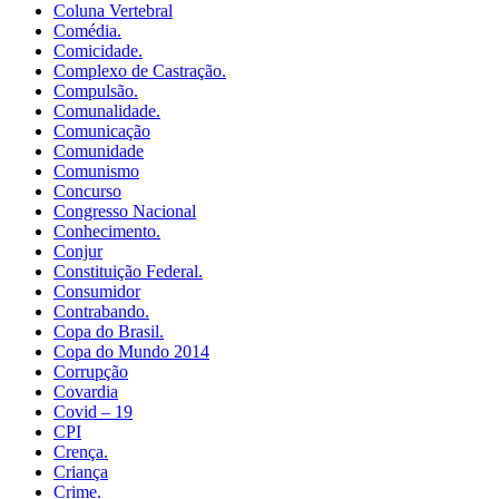
Coluna Vertebral
Comédia.
Comicidade.
Complexo de Castração.
Compulsão.
Comunalidade.
Comunicação
Comunidade
Comunismo
Concurso
Congresso Nacional
Conhecimento.
Conjur
Constituição Federal.
Consumidor
Contrabando.
Copa do Brasil.
Copa do Mundo 2014
Corrupção
Covardia
Covid – 19
CPI
Crença.
Criança
Crime.