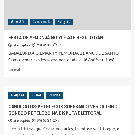
Afro-Afin
Candomblé
Religião
FESTA DE YEMONJÁ NO YLÊ AXÉ SESU TOYÃN
afinsophia
24/09/2008
24
BABALORIXÁ GILMAR TY YEMONJÁ 21 ANOS DE SANTO
Como sempre, e dessa vez mais ainda, o Ilê Axé Sesu Toyãn...
Leia
Ler mais
mais
sobre
FESTA
DE
Eleições
Humor
Política
YEMONJÁ
NO
CANDIDATOS-PETELECOS SUPERAM O VERDADEIRO
YLÊ
BONECO PETELECO NA DISPUTA ELEITORAL
AXÉ
SESU
afinsophia
24/09/2008
1
TOYÃN
É com tristeza que Oscarino Farias, talentoso ventríloquo, o