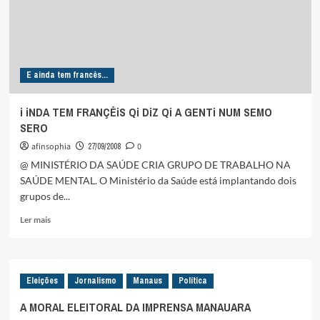
E ainda tem francês...
i iNDA TEM FRANÇÊiS Qi DiZ Qi A GENTi NUM SEMO
SERO
afinsophia
27/09/2008
0
@ MINISTÉRIO DA SAÚDE CRIA GRUPO DE TRABALHO NA
SAÚDE MENTAL. O Ministério da Saúde está implantando dois
grupos de...
Leia
Ler mais
mais
sobre
i
iNDA
Eleições
Jornalismo
Manaus
Política
TEM
FRANÇÊiS
A MORAL ELEITORAL DA IMPRENSA MANAUARA
Qi