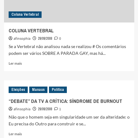
Coluna Vertebral
COLUNA VERTEBRAL
afinsophia
29/09/2008
0
Se a Vertebral não analisou nada se realizou # Os comentários
podem ser vários SOBRE A PARADA GAY, mas há...
Leia
Ler mais
mais
sobre
COLUNA
VERTEBRAL
Eleições
Manaus
Política
“DEBATE” DA TV A CRÍTICA: SÍNDROME DE BURNOUT
afinsophia
29/09/2008
1
Não que o homem seja em singularidade um ser da alteridade: o
Eu precisa do Outro para construir e se...
Leia
Ler mais