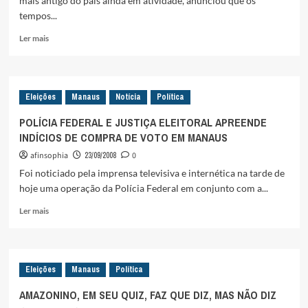
mais antigo do país ainda em atividade, anunciou que os
tempos...
Leia
Ler mais
mais
sobre
CANDIDATOS-
PETELECOS
Eleições
Manaus
Notícia
Política
SUPERAM
O
POLÍCIA FEDERAL E JUSTIÇA ELEITORAL APREENDE
VERDADEIRO
INDÍCIOS DE COMPRA DE VOTO EM MANAUS
BONECO
PETELECO
afinsophia
23/09/2008
0
NA
Foi noticiado pela imprensa televisiva e internética na tarde de
DISPUTA
hoje uma operação da Polícia Federal em conjunto com a...
ELEITORAL
Leia
Ler mais
mais
sobre
POLÍCIA
FEDERAL
Eleições
Manaus
Política
E
JUSTIÇA
AMAZONINO, EM SEU QUIZ, FAZ QUE DIZ, MAS NÃO DIZ
ELEITORAL