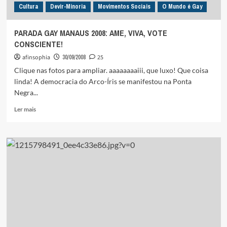
Cultura
Devir-Minoria
Movimentos Sociais
O Mundo é Gay
PARADA GAY MANAUS 2008: AME, VIVA, VOTE
CONSCIENTE!
afinsophia
30/09/2008
25
Clique nas fotos para ampliar. aaaaaaaaiii, que luxo! Que coisa
linda! A democracia do Arco-Íris se manifestou na Ponta
Negra...
Leia
Ler mais
mais
sobre
PARADA
GAY
MANAUS
2008:
AME,
VIVA,
VOTE
CONSCIENTE!