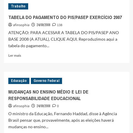
CHAGÃO!
Trabalho
:::::
……….*
TABELA DO PAGAMENTO DO PIS/PASEP EXERCÍCIO 2007
afinsophia
24/09/2008
138
ATENÇÃO: PARA ACESSAR A TABELA DO PIS/PASEP ANO
BASE 2008 (A ATUAL), CLIQUE AQUI. Reproduzimos aqui a
tabela do pagamento...
Leia
Ler mais
mais
sobre
TABELA
DO
Educação
Governo Federal
PAGAMENTO
DO
MUDANÇAS NO ENSINO MÉDIO E LEI DE
PIS/PASEP
RESPONSABILIDADE EDUCACIONAL
EXERCÍCIO
2007
afinsophia
24/09/2008
0
O ministro da Educação, Fernando Haddad, disse à Agência
Brasil pensar que, provavelmente, após as eleições haverá
mudanças no ensino...