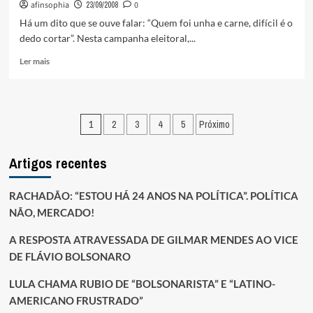
afinsophia
23/09/2008
0
APREENDE
INDÍCIOS
Há um dito que se ouve falar: “Quem foi unha e carne, difícil é o
DE
dedo cortar”. Nesta campanha eleitoral,...
COMPRA
DE
Leia
Ler mais
VOTO
mais
EM
sobre
MANAUS
AMAZONINO,
EM
Paginação
1
2
3
4
5
Próximo
SEU
QUIZ,
dos
FAZ
Artigos recentes
conteúdos
QUE
DIZ,
MAS
RACHADÃO: “ESTOU HÁ 24 ANOS NA POLÍTICA”. POLÍTICA
NÃO
NÃO, MERCADO!
DIZ
A RESPOSTA ATRAVESSADA DE GILMAR MENDES AO VICE
DE FLÁVIO BOLSONARO
LULA CHAMA RUBIO DE “BOLSONARISTA” E “LATINO-
AMERICANO FRUSTRADO”