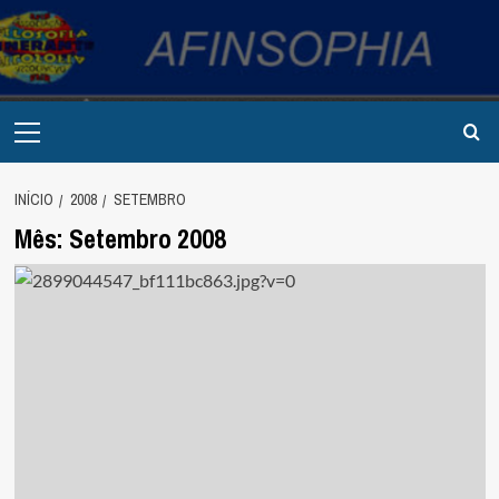
Avançar
para
o
conteúdo
Primary
Menu
INÍCIO
2008
SETEMBRO
Mês:
Setembro 2008