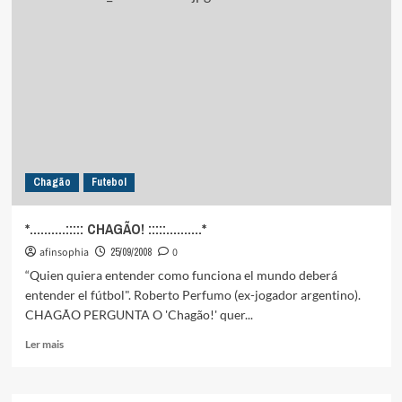
TERAPÊUTICO
NACIONAL
Chagão
Futebol
*……….::::: CHAGÃO! :::::……….*
afinsophia
25/09/2008
0
“Quien quiera entender como funciona el mundo deberá
entender el fútbol". Roberto Perfumo (ex-jogador argentino).
CHAGÃO PERGUNTA O 'Chagão!' quer...
Leia
Ler mais
mais
sobre
*……….:::::