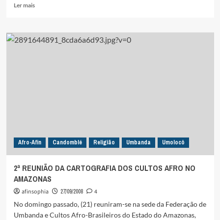
Leia
Ler mais
mais
sobre
!!!!!
O
MUNDO
É
GAY
!!!!!
Afro-Afin
Candomblé
Religião
Umbanda
Umolocô
2ª REUNIÃO DA CARTOGRAFIA DOS CULTOS AFRO NO
AMAZONAS
afinsophia
27/09/2008
4
No domingo passado, (21) reuniram-se na sede da Federação de
Umbanda e Cultos Afro-Brasileiros do Estado do Amazonas,