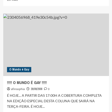
mais
sobre
*……….:::::
CHAGÃO!
:::::
……….*
O Mundo é Gay
!!!!! O MUNDO É GAY !!!!!
afinsophia
28/09/2008
0
É HOJE... A PARTIR DAS 17:00H A COBERTURA COMPLETA
NA EDIÇÃO ESPECIAL DESTA COLUNA QUE SAIRÁ NA
TERÇA-FEIRA. É HOJE...