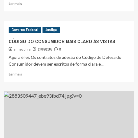
Leia
Ler mais
mais
sobre
MUDANÇAS
NO
Governo Federal
Justiça
ENSINO
MÉDIO
CÓDIGO DO CONSUMIDOR MAIS CLARO ÀS VISTAS
E
afinsophia
24/09/2008
0
LEI
DE
Agora é lei. Os contratos de adesão do Código de Defesa do
RESPONSABILIDADE
Consumidor devem ser escritos de forma clara e...
EDUCACIONAL
Leia
Ler mais
mais
sobre
CÓDIGO
DO
CONSUMIDOR
MAIS
CLARO
ÀS
VISTAS