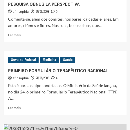
PESQUISA OBNUBILA PERSPECTIVA
afinsophia
25/09/2008
0
Comenta-se, além dos comitês, nos bares, calçadas e lares. Em
amores, ciúmes e flores. Nas ruas, becos e luas, que...
Leia
Ler mais
mais
sobre
PESQUISA
OBNUBILA
Governo Federal
Medicina
Saúde
PERSPECTIVA
PRIMEIRO FORMULÁRIO TERAPÊUTICO NACIONAL
afinsophia
25/09/2008
4
Esta é para os hipocondríacos. O Ministério da Saúde lançou,
no dia 24, o primeiro Formulário Terapêutico Nacional (FTN).
A...
Leia
Ler mais
mais
sobre
PRIMEIRO
FORMULÁRIO