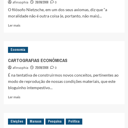
afinsophia
26/09/2008
0
DiZ
Qi
O filósofo Nietzsche, em um dos seus axiomas, diz que “a
A
moralidade não é outra coisa (e, portanto, não mais)...
GENTi
NUM
Leia
Ler mais
SEMO
mais
SERO
sobre
A
MORAL
Economia
ELEITORAL
DA
CARTOGRAFIAS ECONÔMICAS
IMPRENSA
afinsophia
25/09/2008
0
MANAUARA
É na tentativa de construirmos novos conceitos, pertinentes ao
modo de reprodução de nossas condições materiais, que este
bloguinho intempestivo...
Leia
Ler mais
mais
sobre
CARTOGRAFIAS
ECONÔMICAS
Eleições
Manaus
Pesquisa
Política