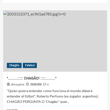
mais
sobre
“DEBATE”
DA
TV
A
CRÍTICA:
SÍNDROME
DE
BURNOUT
Chagão
Futebol
*……….::::: CHAGÃO! :::::……….*
afinsophia
29/09/2008
0
“Quien quiera entender como funciona el mundo deberá
entender el fútbol". Roberto Perfumo (ex-jogador argentino).
CHAGÃO PERGUNTA O 'Chagão!' quer...
Leia
Ler mais