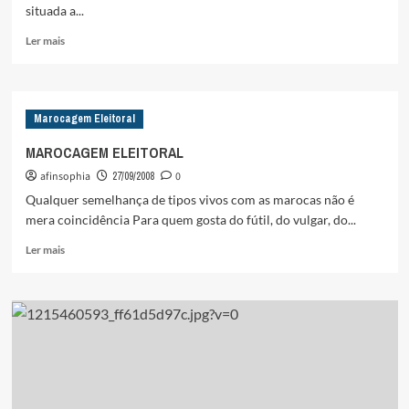
situada a...
Leia
Ler mais
mais
sobre
2ª
REUNIÃO
Marocagem Eleitoral
DA
CARTOGRAFIA
MAROCAGEM ELEITORAL
DOS
afinsophia
27/09/2008
0
CULTOS
AFRO
Qualquer semelhança de tipos vivos com as marocas não é
NO
mera coincidência Para quem gosta do fútil, do vulgar, do...
AMAZONAS
Leia
Ler mais
mais
sobre
MAROCAGEM
ELEITORAL