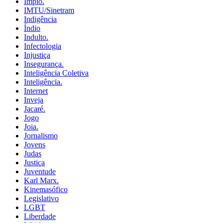
Ímpio.
IMTU/Sinetram
Indigência
Índio
Indulto.
Infectologia
Injustiça
Insegurança.
Inteligência Coletiva
Inteligência.
Internet
Inveja
Jacaré.
Jogo
Joia.
Jornalismo
Jovens
Judas
Justiça
Juventude
Karl Marx.
Kinemasófico
Legislativo
LGBT
Liberdade