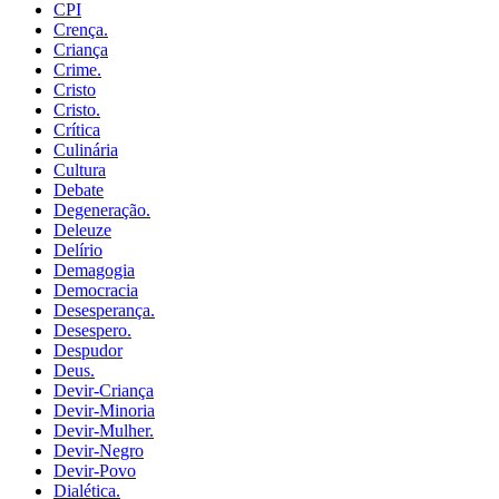
CPI
Crença.
Criança
Crime.
Cristo
Cristo.
Crítica
Culinária
Cultura
Debate
Degeneração.
Deleuze
Delírio
Demagogia
Democracia
Desesperança.
Desespero.
Despudor
Deus.
Devir-Criança
Devir-Minoria
Devir-Mulher.
Devir-Negro
Devir-Povo
Dialética.