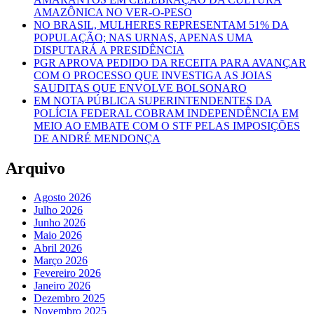
CAIU
AMAZÔNICA NO VER-O-PESO
NO BRASIL, MULHERES REPRESENTAM 51% DA
POPULAÇÃO; NAS URNAS, APENAS UMA
DISPUTARÁ A PRESIDÊNCIA
PGR APROVA PEDIDO DA RECEITA PARA AVANÇAR
COM O PROCESSO QUE INVESTIGA AS JOIAS
SAUDITAS QUE ENVOLVE BOLSONARO
EM NOTA PÚBLICA SUPERINTENDENTES DA
POLÍCIA FEDERAL COBRAM INDEPENDÊNCIA EM
MEIO AO EMBATE COM O STF PELAS IMPOSIÇÕES
DE ANDRÉ MENDONÇA
Arquivo
Agosto 2026
Julho 2026
Junho 2026
Maio 2026
Abril 2026
Março 2026
Fevereiro 2026
Janeiro 2026
Dezembro 2025
Novembro 2025