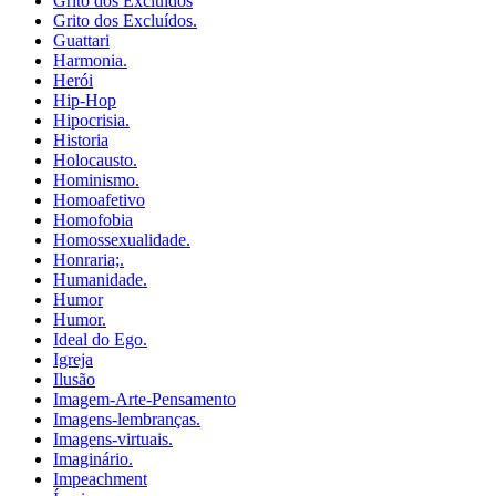
Grito dos Excluídos
Grito dos Excluídos.
Guattari
Harmonia.
Herói
Hip-Hop
Hipocrisia.
Historia
Holocausto.
Hominismo.
Homoafetivo
Homofobia
Homossexualidade.
Honraria;.
Humanidade.
Humor
Humor.
Ideal do Ego.
Igreja
Ilusão
Imagem-Arte-Pensamento
Imagens-lembranças.
Imagens-virtuais.
Imaginário.
Impeachment