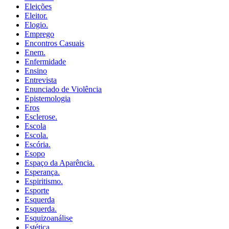
Eleições
Eleitor.
Elogio.
Emprego
Encontros Casuais
Enem.
Enfermidade
Ensino
Entrevista
Enunciado de Violência
Epistemologia
Eros
Esclerose.
Escola
Escola.
Escória.
Esopo
Espaço da Aparência.
Esperança.
Espiritismo.
Esporte
Esquerda
Esquerda.
Esquizoanálise
Estética