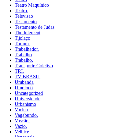
Teatro Maquínico
Teatro.
Televisao
Testamento
Testamento de Judas
The Intercept
Tijolaço
Tortura.
Trabalhador.
Trabalho
Trabalho.
Transporte Coletivo
TRI.
TV BRASIL
Umbanda
Umolocô
Uncategorized
Universidade
Urbanismo
Vacina.
Vagabundo.
Vascão.
Vazio.
Velhice