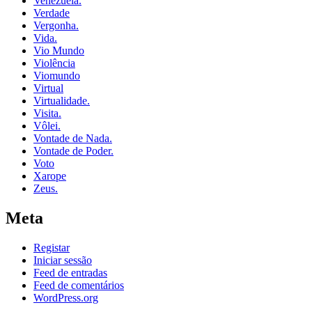
Venezuela.
Verdade
Vergonha.
Vida.
Vio Mundo
Violência
Viomundo
Virtual
Virtualidade.
Visita.
Vôlei.
Vontade de Nada.
Vontade de Poder.
Voto
Xarope
Zeus.
Meta
Registar
Iniciar sessão
Feed de entradas
Feed de comentários
WordPress.org