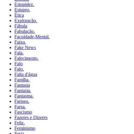
Estupidez.
Estupro.
Ética
Exploração.
Fábula
Fabulação.
Faculdade-Mental.
Faixa.
Fake News
Fala.
Falecimento.
Falo
Falo.
Falta d'água
Família.
Fantasia
Fantasia.
Fantasma.
Fariseu.
Farsa.
Fascismo
Fazeres e Dizeres
Feliz.
Feminismo
Festa