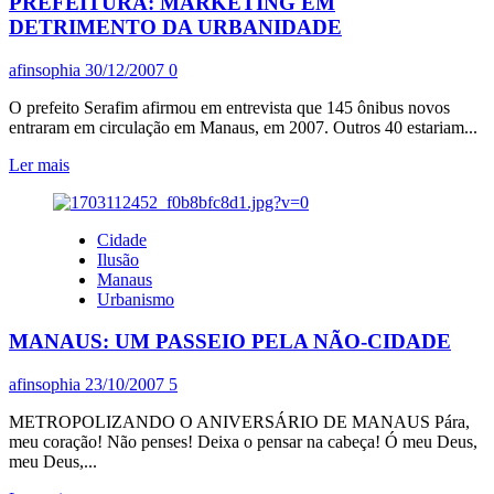
PREFEITURA: MARKETING EM
GOVERNOS
ZELADORES
DETRIMENTO DA URBANIDADE
DE
MANAUS
afinsophia
30/12/2007
0
O prefeito Serafim afirmou em entrevista que 145 ônibus novos
entraram em circulação em Manaus, em 2007. Outros 40 estariam...
Leia
Ler mais
mais
sobre
PREFEITURA:
Cidade
MARKETING
Ilusão
EM
Manaus
DETRIMENTO
Urbanismo
DA
URBANIDADE
MANAUS: UM PASSEIO PELA NÃO-CIDADE
afinsophia
23/10/2007
5
METROPOLIZANDO O ANIVERSÁRIO DE MANAUS Pára,
meu coração! Não penses! Deixa o pensar na cabeça! Ó meu Deus,
meu Deus,...