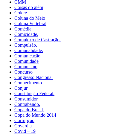
CMM
Coisas do além
Colere.
Coluna do Meio
Coluna Vertebral
Comédia.
Comicidade.
Complexo de Castração.
Compulsão.
Comunalidade.
Comunicação
Comunidade
Comunismo
Concurso
Congresso Nacional
Conhecimento.
Conjur
Constituição Federal.
Consumidor
Contrabando.
Copa do Brasil.
Copa do Mundo 2014
Corrupção
Covardia
Covid – 19