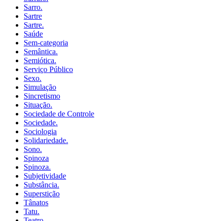
Sarro.
Sartre
Sartre.
Saúde
Sem-categoria
Semântica.
Semiótica.
Serviço Público
Sexo.
Simulação
Sincretismo
Situação.
Sociedade de Controle
Sociedade.
Sociologia
Solidariedade.
Sono.
Spinoza
Spinoza.
Subjetividade
Substância.
Superstição
Tânatos
Tatu.
Teatro