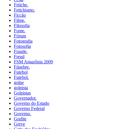
Fetiche.
Fetichismo.
Ficção
Filme.
Filosofia
Fome.
Fórum
Fotografia
Fotosofia
Fraude.
Freud
FSM Amazônia 2009
Fúnebre.
Futebol
Futebol.
golpe
golpista
Golpistas
Governador.
Governo do Estado
Governo Federal
Governo.
Grafite
Greve