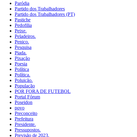
Paródia
Partido dos Trabalhadores
Partido dos Trabalhadores (PT)
Pastiche
Pedofilia
Peixe.
Peladeiros.
Penico.
Pesquisa
Piada.
Pixação
Poesia
Política
Política.
Poluição.
População
POR FORA DE FUTEBOL
Portal Fórum
Poseidon
povo
Preconceito
Prefeitura
Presidente.
Pressupostos.
Previsão de 2023.