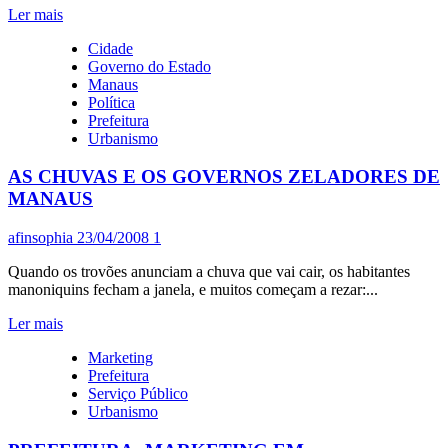
Leia
Ler mais
mais
Cidade
sobre
Governo do Estado
A
Manaus
EMERGÊNCIA
Política
QUE
Prefeitura
O
Urbanismo
GOVERNO
BRAGA
AS CHUVAS E OS GOVERNOS ZELADORES DE
NÃO
VIU
MANAUS
afinsophia
23/04/2008
1
Quando os trovões anunciam a chuva que vai cair, os habitantes
manoniquins fecham a janela, e muitos começam a rezar:...
Leia
Ler mais
mais
Marketing
sobre
Prefeitura
AS
Serviço Público
CHUVAS
Urbanismo
E
OS