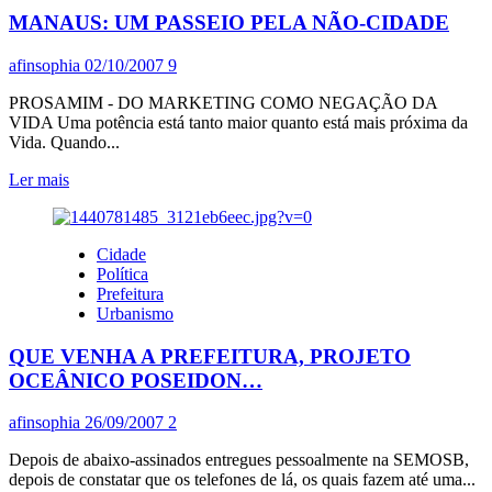
CIDADE
MANAUS: UM PASSEIO PELA NÃO-CIDADE
afinsophia
02/10/2007
9
PROSAMIM - DO MARKETING COMO NEGAÇÃO DA
VIDA Uma potência está tanto maior quanto está mais próxima da
Vida. Quando...
Leia
Ler mais
mais
sobre
MANAUS:
Cidade
UM
Política
PASSEIO
Prefeitura
PELA
Urbanismo
NÃO-
CIDADE
QUE VENHA A PREFEITURA, PROJETO
OCEÂNICO POSEIDON…
afinsophia
26/09/2007
2
Depois de abaixo-assinados entregues pessoalmente na SEMOSB,
depois de constatar que os telefones de lá, os quais fazem até uma...