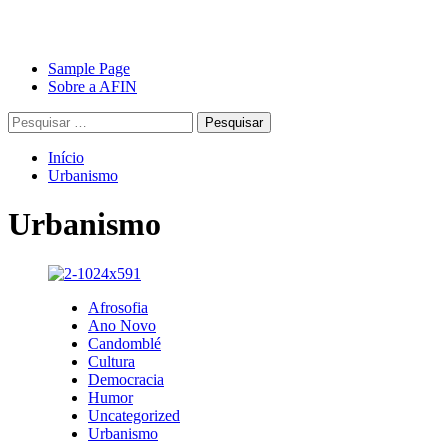
Avançar
Primary
Sample Page
para
Menu
Sobre a AFIN
o
Pesquisar
conteúdo
por:
Início
Urbanismo
Urbanismo
Afrosofia
Ano Novo
Candomblé
Cultura
Democracia
Humor
Uncategorized
Urbanismo