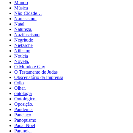
Mundo
Música
Não-Cidade…
Narcisismo.
Natal
Natureza.
Nazifascismo
Negritude
Nietzsche
Niilismo
Notícia
Novela.
O Mundo é Gay
O Testamento de Judas
Obscenatório da Imprensa
Ódio
Olhar.
ontologia
Ontológico.
Oposição.
Pandemia
Panelaço
Panoptismo
Papai Noel
Paranoia.