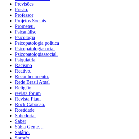
Previsões
Prisão.
Professor
Projetos Sociais
Prometeu.
Psicanálise
Psicologia
Psicopatologia política
Psicopatologiasocial
Psicopatologiassocial.
Psiquiatria
Racismo
Reativo.
Reconhecimento.
Rede Brasil Atual
Religião
revista forum
Revista Piaui
Rock Cabocão.
Rostidade
Sabedoria.
Saber
Sábia Gente…
Salário.
Sarrafo.