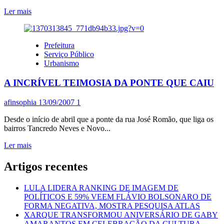
Leia
Ler mais
mais
sobre
QUE
Prefeitura
VENHA
Serviço Público
A
Urbanismo
PREFEITURA,
PROJETO
A INCRÍVEL TEIMOSIA DA PONTE QUE CAIU
OCEÂNICO
POSEIDON…
afinsophia
13/09/2007
1
Desde o início de abril que a ponte da rua José Romão, que liga os
bairros Tancredo Neves e Novo...
Leia
Ler mais
mais
sobre
Artigos recentes
A
INCRÍVEL
LULA LIDERA RANKING DE IMAGEM DE
TEIMOSIA
POLÍTICOS E 59% VEEM FLÁVIO BOLSONARO DE
DA
FORMA NEGATIVA, MOSTRA PESQUISA ATLAS
PONTE
XARQUE TRANSFORMOU ANIVERSÁRIO DE GABY
QUE
AMARANTOS EM CELEBRAÇÃO DA CULTURA