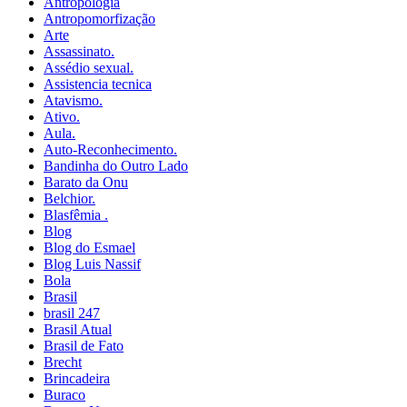
Antropologia
Antropomorfização
Arte
Assassinato.
Assédio sexual.
Assistencia tecnica
Atavismo.
Ativo.
Aula.
Auto-Reconhecimento.
Bandinha do Outro Lado
Barato da Onu
Belchior.
Blasfêmia .
Blog
Blog do Esmael
Blog Luis Nassif
Bola
Brasil
brasil 247
Brasil Atual
Brasil de Fato
Brecht
Brincadeira
Buraco