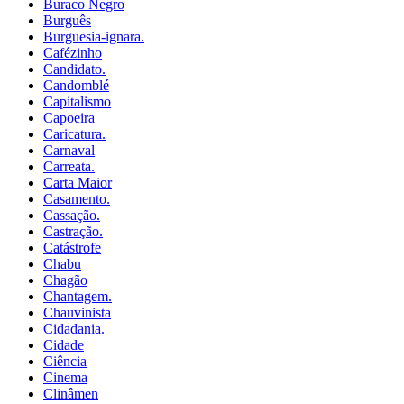
Buraco Negro
Burguês
Burguesia-ignara.
Cafézinho
Candidato.
Candomblé
Capitalismo
Capoeira
Caricatura.
Carnaval
Carreata.
Carta Maior
Casamento.
Cassação.
Castração.
Catástrofe
Chabu
Chagão
Chantagem.
Chauvinista
Cidadania.
Cidade
Ciência
Cinema
Clinâmen