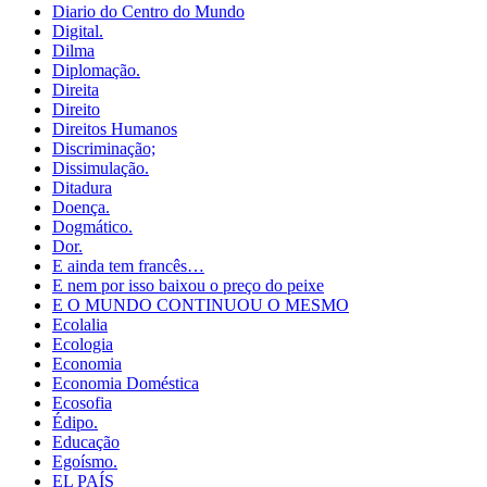
Diario do Centro do Mundo
Digital.
Dilma
Diplomação.
Direita
Direito
Direitos Humanos
Discriminação;
Dissimulação.
Ditadura
Doença.
Dogmático.
Dor.
E ainda tem francês…
E nem por isso baixou o preço do peixe
E O MUNDO CONTINUOU O MESMO
Ecolalia
Ecologia
Economia
Economia Doméstica
Ecosofia
Édipo.
Educação
Egoísmo.
EL PAÍS