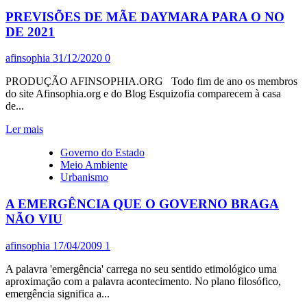
PREVISÕES DE MÃE DAYMARA PARA O NO
DE 2021
afinsophia
31/12/2020
0
PRODUÇÃO AFINSOPHIA.ORG Todo fim de ano os membros
do site Afinsophia.org e do Blog Esquizofia comparecem à casa
de...
Leia
Ler mais
mais
Governo do Estado
sobre
Meio Ambiente
PREVISÕES
Urbanismo
DE
MÃE
A EMERGÊNCIA QUE O GOVERNO BRAGA
DAYMARA
PARA
NÃO VIU
O
NO
afinsophia
17/04/2009
1
DE
2021
A palavra 'emergência' carrega no seu sentido etimológico uma
aproximação com a palavra acontecimento. No plano filosófico,
emergência significa a...