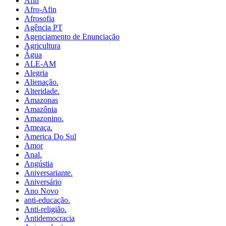
Afin
Afro-Afin
Afrosofia
Agência PT
Agenciamento de Enunciação
Agricultura
Água
ALE-AM
Alegria
Alienação.
Alteridade.
Amazonas
Amazônia
Amazonino.
Ameaça.
America Do Sul
Amor
Anal.
Angústia
Aniversariante.
Aniversário
Ano Novo
anti-educação.
Anti-religião.
Antidemocracia