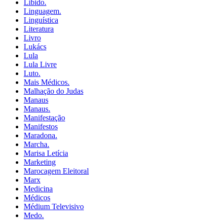
Libido.
Linguagem.
Linguística
Literatura
Livro
Lukács
Lula
Lula Livre
Luto.
Mais Médicos.
Malhação do Judas
Manaus
Manaus.
Manifestação
Manifestos
Maradona.
Marcha.
Marisa Letícia
Marketing
Marocagem Eleitoral
Marx
Medicina
Médicos
Médium Televisivo
Medo.