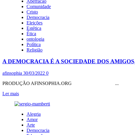
Aberração
DEPUTADO
VICTOR
Comunidade
ESTADUAL
LEANDRO
Cristo
PELO
APRESENTA
Democracia
PT-
SEU
Eleições
AM
NOVO
Estética
LIVRO:
Ética
“LER
ontologia
COM
Política
MARX
Religião
–
UMA
A DEMOCRACIA É A SOCIEDADE DOS AMIGOS
INTRODUÇÃO
À
CRÍTICA
afinsophia
30/03/2022
0
LITERÁRIA
MARXISTA
PRODUÇÃO AFINSOPHIA.ORG ...
A
Leia
Ler mais
PARTIR
mais
DE
sobre
LUKÁCS”
A
Alegria
DEMOCRACIA
Amor
É
Arte
A
Democracia
SOCIEDADE