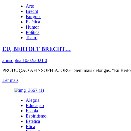
EM
Arte
TEMPO:
Brecht
COM
Burguês
A
Estética
COVID
Humor
COMO
Política
ESPECTADORA,
Teatro
MENGÃO,
DE
EU, BERTOLT BRECHT…
DIRIGENTE
BOLSONARISTA,
PERDE,
afinsophia
10/02/2021
0
MAS
É
PRODUÇÃO AFINSOPHIA. ORG Sem mais delongas, "Eu Bertolt Brec
CAMPEÃO
Leia
Ler mais
COM
mais
AJUDA
sobre
DO
EU,
INTER
Alegria
BERTOLT
E
Educação
BRECHT…
CORINGÃO
Escola
Espiritismo.
Estética
Ética