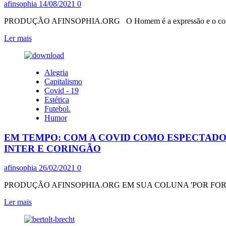
afinsophia
14/08/2021
0
PRODUÇÃO AFINSOPHIA.ORG O Homem é a expressão e o conteúdo d
Leia
Ler mais
mais
sobre
BREVES
Alegria
POEMINHAS
Capitalismo
DE
Covid - 19
BRECHT
Estética
ENQUANTO
Futebol.
DEVIR
Humor
14
DE
EM TEMPO: COM A COVID COMO ESPECTADO
AGOSTO
INTER E CORINGÃO
afinsophia
26/02/2021
0
PRODUÇÃO AFINSOPHIA.ORG EM SUA COLUNA 'POR FORA DO FUT
Leia
Ler mais
mais
sobre