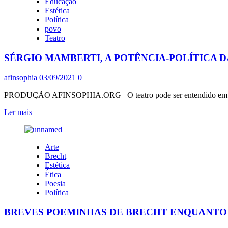
Educação
DOS
Estética
AMIGOS,
Política
CRISTO
povo
É
Teatro
A
GRANDEZA
SÉRGIO MAMBERTI, A POTÊNCIA-POLÍTICA
DA
AMIZADE,
MAS
afinsophia
03/09/2021
0
SIMULADOS
CRISTÃOS
PRODUÇÃO AFINSOPHIA.ORG O teatro pode ser entendido em dois s
NÃO
Leia
Ler mais
SABEM
mais
sobre
SÉRGIO
Arte
MAMBERTI,
Brecht
A
Estética
POTÊNCIA-
Ética
POLÍTICA
Poesia
DA
Política
ESTÉTICA-
POPULUS-
BREVES POEMINHAS DE BRECHT ENQUANTO 
TEATRAL-
DEMOCRÁTICA