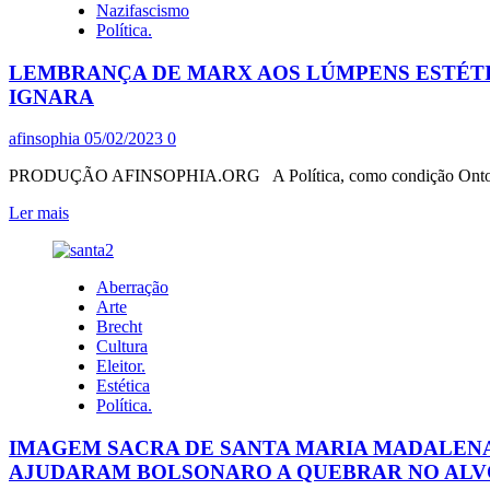
Nazifascismo
Política.
LEMBRANÇA DE MARX AOS LÚMPENS ESTÉTIC
IGNARA
afinsophia
05/02/2023
0
PRODUÇÃO AFINSOPHIA.ORG A Política, como condição Ontológica 
Leia
Ler mais
mais
sobre
LEMBRANÇA
Aberração
DE
Arte
MARX
Brecht
AOS
Cultura
LÚMPENS
Eleitor.
ESTÉTICOS-
Estética
INTELECTIVOS-
Política.
ÉTICOS
BOLSONAROS,
IMAGEM SACRA DE SANTA MARIA MADALENA,
GOLPISTAS
E
AJUDARAM BOLSONARO A QUEBRAR NO AL
A