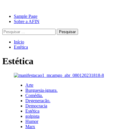
Avançar
Primary
Sample Page
para
Menu
Sobre a AFIN
o
Pesquisar
conteúdo
por:
Início
Estética
Estética
Arte
Burguesia-ignara.
Comédia.
Degeneração.
Democracia
Estética
golpista
Humor
Marx