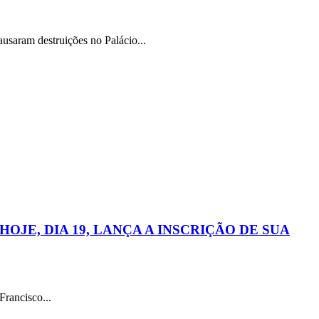
aram destruições no Palácio...
JE, DIA 19, LANÇA A INSCRIÇÃO DE SUA
rancisco...