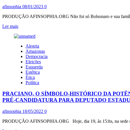
BURGUESIA-
afinsophia
08/01/2023
0
CAPITALISTA-
IGNARA
PRODUÇÃO AFINSOPHIA.ORG Não foi só Bolsonaro e sua família, domi
Leia
Ler mais
mais
sobre
IMAGEM
Alegria
SACRA
Amazonas
DE
Democracia
SANTA
Eleições
MARIA
Esquerda
MADALENA,
Estética
EM
Ética
ESTILO
Política
BAROCO,
QUE
PRACIANO, O SÍMBOLO-HISTÓRICO DA POTÊN
MAIS
DE
PRÉ-CANDIDATURA PARA DEPUTADO ESTADU
56
MILHÕES
afinsophia
18/05/2022
0
DE
ELEITORES,
PRODUÇÃO AFINSOPHIA.ORG Hoje, dia 19, às 15:hs, na sede do Pa
RALÉ-