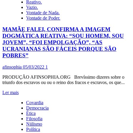
Reativo.
ANÁTEMA
Vazio.
-,
Vontade de Nada.
BOLSONARO
Vontade de Poder.
SENTE
SEUS
MAMÃE FALEI, CONFIRMA A IMAGEM
IGUAIS
DOGMÁTICA REATIVA: “SOU HOMEM, SOU
SE
AFASTANDO
JOVEM”, “FOI EMPOLGAÇÃO”, “AS
COM
UCRANIANAS SÃO FÁCEIS PORQUE SÃO
MEDO
POBRES”
DE
NÃO
afinsophia
05/03/2022
1
SEREM
REELEITOS
PRODUÇÃO AFINSOPHIA.ORG Brevíssimo dizeres sobre o
OU
triunfo dos escravos ou ou o reino dos fracos e escravos, os que...
ELEITOS
Leia
Ler mais
mais
Covardia
sobre
Democracia
MAMÃE
Ética
FALEI,
Filosofia
CONFIRMA
Niilismo
A
Política
IMAGEM