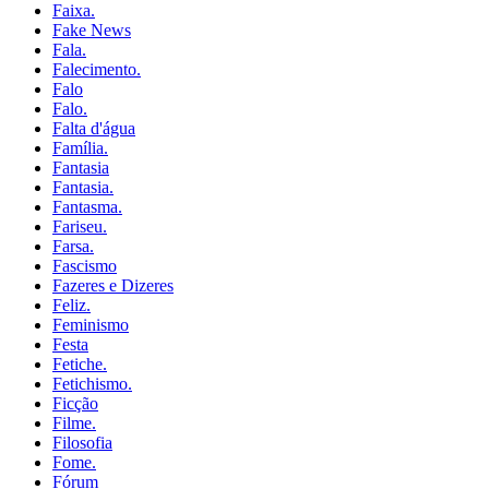
Faixa.
Fake News
Fala.
Falecimento.
Falo
Falo.
Falta d'água
Família.
Fantasia
Fantasia.
Fantasma.
Fariseu.
Farsa.
Fascismo
Fazeres e Dizeres
Feliz.
Feminismo
Festa
Fetiche.
Fetichismo.
Ficção
Filme.
Filosofia
Fome.
Fórum