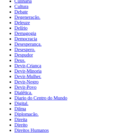
Culinária
Cultura
Debate
Degeneração.
Deleuze
Delírio
Demagogia
Democracia
Desesperança.
Desespero.
Despudor
Deus.
Devir-Criança
Devir-Minoria
Devir-Mulher.
Devir-Negro
Devir-Povo
Dialética.
Diario do Centro do Mundo
Digital.
Dilma
Diplomação.
Direita
Direito
Direitos Humanos