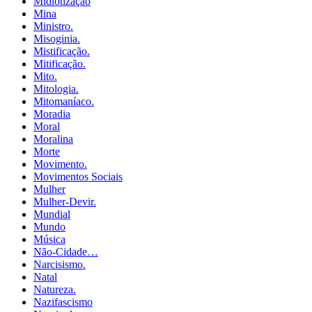
Midiotização
Mina
Ministro.
Misoginia.
Mistificação.
Mitificação.
Mito.
Mitologia.
Mitomaníaco.
Moradia
Moral
Moralina
Morte
Movimento.
Movimentos Sociais
Mulher
Mulher-Devir.
Mundial
Mundo
Música
Não-Cidade…
Narcisismo.
Natal
Natureza.
Nazifascismo