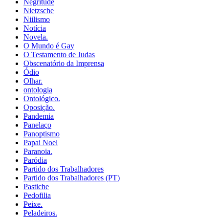
Negritude
Nietzsche
Niilismo
Notícia
Novela.
O Mundo é Gay
O Testamento de Judas
Obscenatório da Imprensa
Ódio
Olhar.
ontologia
Ontológico.
Oposição.
Pandemia
Panelaço
Panoptismo
Papai Noel
Paranoia.
Paródia
Partido dos Trabalhadores
Partido dos Trabalhadores (PT)
Pastiche
Pedofilia
Peixe.
Peladeiros.