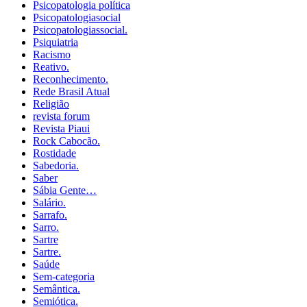
Psicopatologia política
Psicopatologiasocial
Psicopatologiassocial.
Psiquiatria
Racismo
Reativo.
Reconhecimento.
Rede Brasil Atual
Religião
revista forum
Revista Piaui
Rock Cabocão.
Rostidade
Sabedoria.
Saber
Sábia Gente…
Salário.
Sarrafo.
Sarro.
Sartre
Sartre.
Saúde
Sem-categoria
Semântica.
Semiótica.