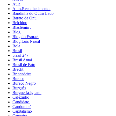
Aula.
Auto-Reconhecimento.
Bandinha do Outro Lado
Barato da Onu
Belchior.
Blasfêmia .
Blog
Blog do Esmael
Blog Luis Nassif
Bola
Brasil
brasil 247
Brasil Atual
Brasil de Fato
Brecht
Brincadeira
Buraco
Buraco Negro
Burguês
Burguesia-ignara.
Cafézinho
Candidato.
Candomblé
Capitalismo
Capoeira