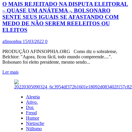
O MAIS REJEITADO NA DISPUTA ELEITORAL
DOS
BOLSONARONOICOS
– QUASE UM ANÁTEMA -, BOLSONARO
SENTE SEUS IGUAIS SE AFASTANDO COM
MEDO DE NÃO SEREM REELEITOS OU
ELEITOS
afinsophia
15/03/2022
0
PRODUÇÃO AFINSOPHIA.ORG Como diz o sobralense,
Belchior: "Agora, ficou fácil, todo mundo compreende....".
Bolsonaro foi eleito presidente, mesmo sendo...
Leia
Ler mais
mais
sobre
O
MAIS
Alegria
REJEITADO
Ativo.
NA
Dor.
DISPUTA
Freud
ELEITORAL
Humor
–
Nietzsche
QUASE
Niilismo
UM