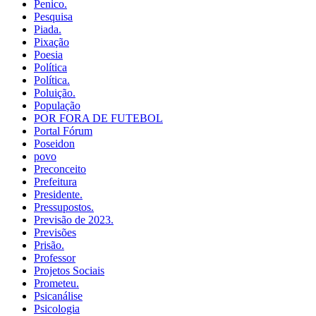
Penico.
Pesquisa
Piada.
Pixação
Poesia
Política
Política.
Poluição.
População
POR FORA DE FUTEBOL
Portal Fórum
Poseidon
povo
Preconceito
Prefeitura
Presidente.
Pressupostos.
Previsão de 2023.
Previsões
Prisão.
Professor
Projetos Sociais
Prometeu.
Psicanálise
Psicologia