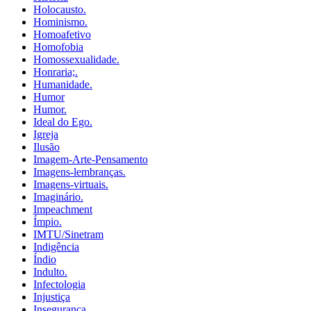
Holocausto.
Hominismo.
Homoafetivo
Homofobia
Homossexualidade.
Honraria;.
Humanidade.
Humor
Humor.
Ideal do Ego.
Igreja
Ilusão
Imagem-Arte-Pensamento
Imagens-lembranças.
Imagens-virtuais.
Imaginário.
Impeachment
Ímpio.
IMTU/Sinetram
Indigência
Índio
Indulto.
Infectologia
Injustiça
Insegurança.