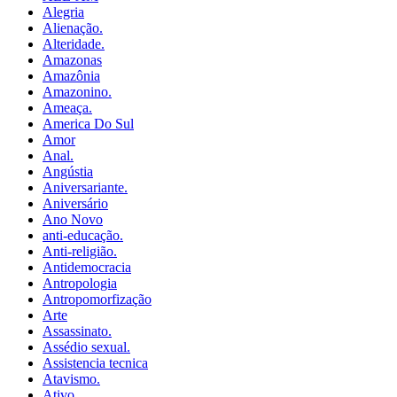
Alegria
Alienação.
Alteridade.
Amazonas
Amazônia
Amazonino.
Ameaça.
America Do Sul
Amor
Anal.
Angústia
Aniversariante.
Aniversário
Ano Novo
anti-educação.
Anti-religião.
Antidemocracia
Antropologia
Antropomorfização
Arte
Assassinato.
Assédio sexual.
Assistencia tecnica
Atavismo.
Ativo.