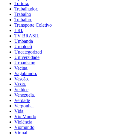
Tortura.
Trabalhador.
Trabalho
Trabalho.
Transporte Coletivo
TRI.
TV BRASIL
Umbanda
Umolocô
Uncategorized
Universidade
Urbanismo
Vacina.
Vagabundo.
Vascão.
Vazio.
Velhice
Venezuela.
Verdade
Vergonha.
Vida.
Vio Mundo
Violência
Viomundo
Virtual