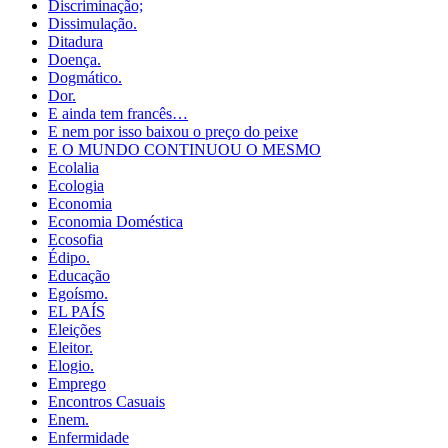
Discriminação;
Dissimulação.
Ditadura
Doença.
Dogmático.
Dor.
E ainda tem francês…
E nem por isso baixou o preço do peixe
E O MUNDO CONTINUOU O MESMO
Ecolalia
Ecologia
Economia
Economia Doméstica
Ecosofia
Édipo.
Educação
Egoísmo.
EL PAÍS
Eleições
Eleitor.
Elogio.
Emprego
Encontros Casuais
Enem.
Enfermidade