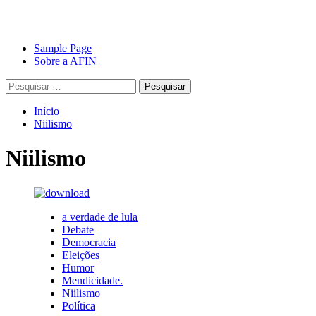
Avançar
Primary
Sample Page
para
Menu
Sobre a AFIN
o
Pesquisar
conteúdo
por:
Início
Niilismo
Niilismo
a verdade de lula
Debate
Democracia
Eleições
Humor
Mendicidade.
Niilismo
Política