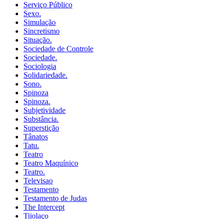
Serviço Público
Sexo.
Simulação
Sincretismo
Situação.
Sociedade de Controle
Sociedade.
Sociologia
Solidariedade.
Sono.
Spinoza
Spinoza.
Subjetividade
Substância.
Superstição
Tânatos
Tatu.
Teatro
Teatro Maquínico
Teatro.
Televisao
Testamento
Testamento de Judas
The Intercept
Tijolaço