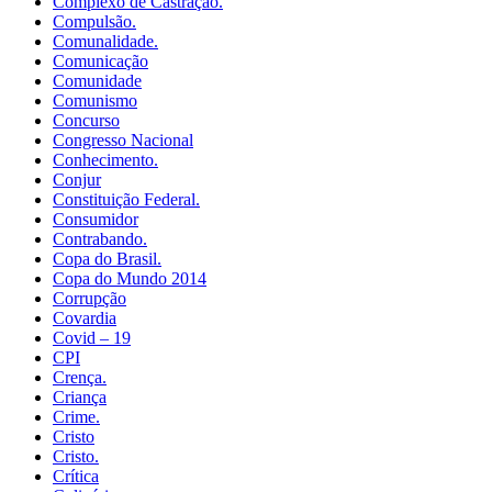
Complexo de Castração.
Compulsão.
Comunalidade.
Comunicação
Comunidade
Comunismo
Concurso
Congresso Nacional
Conhecimento.
Conjur
Constituição Federal.
Consumidor
Contrabando.
Copa do Brasil.
Copa do Mundo 2014
Corrupção
Covardia
Covid – 19
CPI
Crença.
Criança
Crime.
Cristo
Cristo.
Crítica