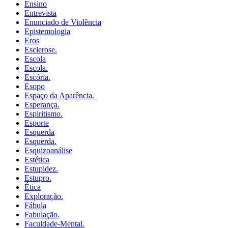
Ensino
Entrevista
Enunciado de Violência
Epistemologia
Eros
Esclerose.
Escola
Escola.
Escória.
Esopo
Espaço da Aparência.
Esperança.
Espiritismo.
Esporte
Esquerda
Esquerda.
Esquizoanálise
Estética
Estupidez.
Estupro.
Ética
Exploração.
Fábula
Fabulação.
Faculdade-Mental.