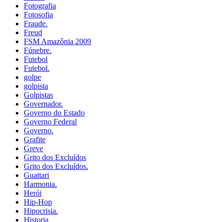
Fotografia
Fotosofia
Fraude.
Freud
FSM Amazônia 2009
Fúnebre.
Futebol
Futebol.
golpe
golpista
Golpistas
Governador.
Governo do Estado
Governo Federal
Governo.
Grafite
Greve
Grito dos Excluídos
Grito dos Excluídos.
Guattari
Harmonia.
Herói
Hip-Hop
Hipocrisia.
Historia