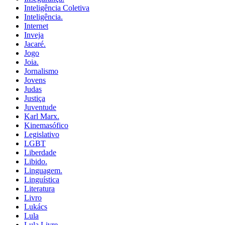
Inteligência Coletiva
Inteligência.
Internet
Inveja
Jacaré.
Jogo
Joia.
Jornalismo
Jovens
Judas
Justiça
Juventude
Karl Marx.
Kinemasófico
Legislativo
LGBT
Liberdade
Libido.
Linguagem.
Linguística
Literatura
Livro
Lukács
Lula
Lula Livre