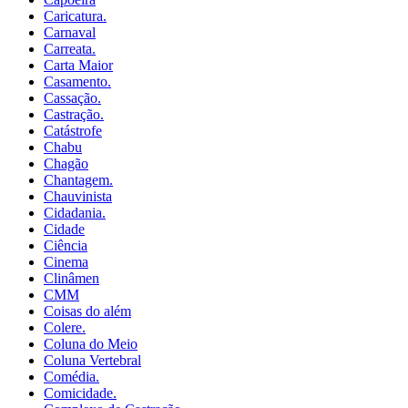
Caricatura.
Carnaval
Carreata.
Carta Maior
Casamento.
Cassação.
Castração.
Catástrofe
Chabu
Chagão
Chantagem.
Chauvinista
Cidadania.
Cidade
Ciência
Cinema
Clinâmen
CMM
Coisas do além
Colere.
Coluna do Meio
Coluna Vertebral
Comédia.
Comicidade.