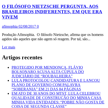
DOGMÁTICA
O FILÓSOFO NIETZSCHE PERGUNTA, AOS
REATIVA:
“SOU
BRASILEIROS INDIFERENTES, EM QUE ERA
HOMEM,
VIVEM
SOU
JOVEM”,
afinsophia
02/08/2017
0
“FOI
EMPOLGAÇÃO”,
Produção Afinsophia. O filósofo Nietzsche, afirma que os homens
“AS
agidos são aqueles que não agem só reagem. Por tal, são...
UCRANIANAS
SÃO
Leia
Ler mais
FÁCEIS
mais
PORQUE
sobre
Artigos recentes
SÃO
O
POBRES”
FILÓSOFO
PROTEGIDO POR MENDONÇA, FLÁVIO
NIETZSCHE
BOLSONARO ACUSA ALTA CÚPULA DO
PERGUNTA,
JUDICIÁRIO DE “ROUBALHEIRA”
AOS
LULA PROTOCOLOU CANDIDATURA E LANÇOU
BRASILEIROS
PLANO DE GOVERNO COM PALAVRA
INDIFERENTES,
“SOBERANIA” EM 21 DAS 84 PÁGINAS
EM
EM ATO DE 30 ANOS DO MTST, LULA CELEBROU
QUE
QUALIDADE DE CONSTRUÇÃO DO MINHA CASA
ERA
MINHA VIDA ENTIDADES: “POBRE NÃO GOSTA DE
VIVEM
COISA DE SEGUNDA CLASSE”