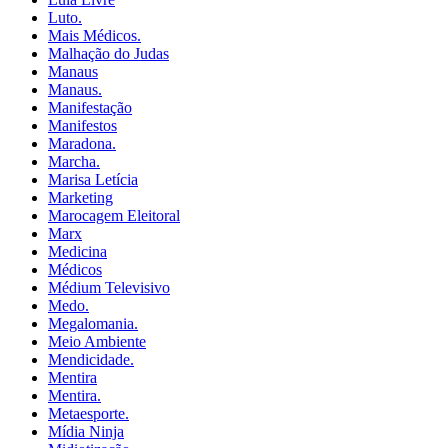
Luto.
Mais Médicos.
Malhação do Judas
Manaus
Manaus.
Manifestação
Manifestos
Maradona.
Marcha.
Marisa Letícia
Marketing
Marocagem Eleitoral
Marx
Medicina
Médicos
Médium Televisivo
Medo.
Megalomania.
Meio Ambiente
Mendicidade.
Mentira
Mentira.
Metaesporte.
Mídia Ninja