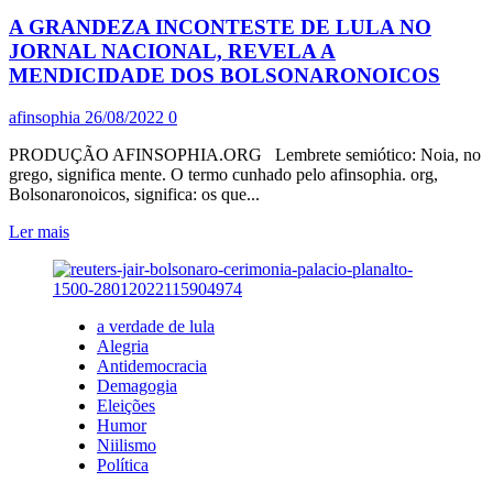
A GRANDEZA INCONTESTE DE LULA NO
JORNAL NACIONAL, REVELA A
MENDICIDADE DOS BOLSONARONOICOS
afinsophia
26/08/2022
0
PRODUÇÃO AFINSOPHIA.ORG Lembrete semiótico: Noia, no
grego, significa mente. O termo cunhado pelo afinsophia. org,
Bolsonaronoicos, significa: os que...
Leia
Ler mais
mais
sobre
A
GRANDEZA
a verdade de lula
INCONTESTE
Alegria
DE
Antidemocracia
LULA
Demagogia
NO
Eleições
JORNAL
Humor
NACIONAL,
Niilismo
REVELA
Política
A
MENDICIDADE