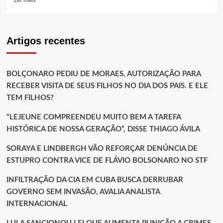
Ler mais
mais
sobre
E
AÍ,
Artigos recentes
PROFESSORAS
E
PROFESSORES?
BOLÇONARO PEDIU DE MORAES, AUTORIZAÇÃO PARA
VAI
TER
RECEBER VISITA DE SEUS FILHOS NO DIA DOS PAIS. E ELE
FESTA?
TEM FILHOS?
É
TEMPO
“LEJEUNE COMPREENDEU MUITO BEM A TAREFA
DE
HISTÓRICA DE NOSSA GERAÇÃO”, DISSE THIAGO ÁVILA
ELEIÇÃO!
SORAYA E LINDBERGH VÃO REFORÇAR DENÚNCIA DE
ESTUPRO CONTRA VICE DE FLÁVIO BOLSONARO NO STF
INFILTRAÇÃO DA CIA EM CUBA BUSCA DERRUBAR
GOVERNO SEM INVASÃO, AVALIA ANALISTA
INTERNACIONAL