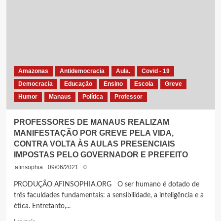
O
DIA
DOS
PROFESSORES!
PARABÉNS,
SUBLIMES
MESTRES!
Amazonas
Antidemocracia
Aula.
Covid - 19
Democracia
Educação
Ensino
Escola
Greve
Humor
Manaus
Política
Professor
PROFESSORES DE MANAUS REALIZAM
MANIFESTAÇÃO POR GREVE PELA VIDA,
CONTRA VOLTA ÀS AULAS PRESENCIAIS
IMPOSTAS PELO GOVERNADOR E PREFEITO
afinsophia
09/06/2021
0
PRODUÇÃO AFINSOPHIA.ORG O ser humano é dotado de
três faculdades fundamentais: a sensibilidade, a inteligência e a
ética. Entretanto,...
Leia