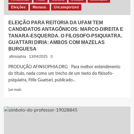
Eleições
Manaus.
Uncategorized
ELEIÇÃO PARA REITORIA DA UFAM TEM
CANDIDATOS ANTAGÔNICOS: MARCO-DIREITA E
TANARA-ESQUERDA. O FILOSOFO-PSIQUIATRA,
GUATTARI DIRIA: AMBOS COM MAZELAS
BURGUESA
afinsophia
13/04/2025
0
PRODUÇÃO AFINSOPHIA.ORG Para melhor entendimento
do título, nada como um trecho de um texto do filósofo-
psiquiatra, Félix Guattari, publicado...
Leia
Ler mais
mais
sobre
ELEIÇÃO
PARA
REITORIA
DA
UFAM