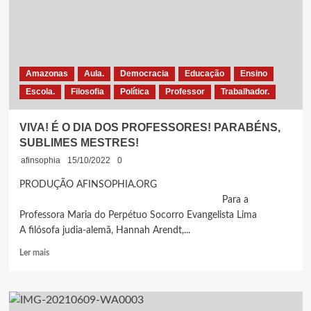
TEM
CANDIDATOS
ANTAGÔNICOS:
MARCO-
DIREITA
E
Amazonas
Aula.
Democracia
Educação
Ensino
TANARA-
Escola.
Filosofia
Política
Professor
Trabalhador.
ESQUERDA.
O
FILOSOFO-
VIVA! É O DIA DOS PROFESSORES! PARABÉNS,
PSIQUIATRA,
SUBLIMES MESTRES!
GUATTARI
DIRIA:
afinsophia
15/10/2022
0
AMBOS
PRODUÇÃO AFINSOPHIA.ORG
COM
MAZELAS
Para a
BURGUESA
Professora Maria do Perpétuo Socorro Evangelista Lima
A filósofa judia-alemã, Hannah Arendt,...
Leia
Ler mais
mais
sobre
VIVA!
É