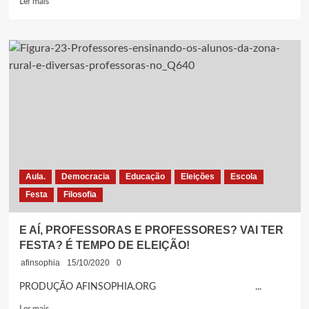
Ler mais
mais
sobre
PROFESSORES
DE
MANAUS
REALIZAM
MANIFESTAÇÃO
POR
GREVE
PELA
VIDA,
CONTRA
VOLTA
Aula.
Democracia
Educação
Eleições
Escola
ÀS
Festa
Filosofia
AULAS
PRESENCIAIS
IMPOSTAS
E AÍ, PROFESSORAS E PROFESSORES? VAI TER
PELO
FESTA? É TEMPO DE ELEIÇÃO!
GOVERNADOR
E
afinsophia
15/10/2020
0
PREFEITO
PRODUÇÃO AFINSOPHIA.ORG ...
Leia