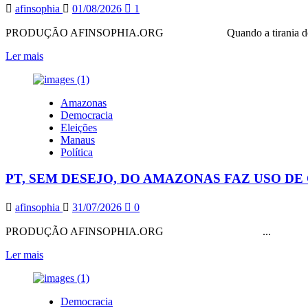
DAS
afinsophia
01/08/2026
1
DIREITAS
PRODUÇÃO AFINSOPHIA.ORG Quando a tirania do mesm
Leia
Ler mais
mais
sobre
ESSE
Amazonas
O
Democracia
PT
Eleições
DO
Manaus
AMAZONAS!
Política
LINDO
ENTRELAÇAMENTO
PT, SEM DESEJO, DO AMAZONAS FAZ USO DE
REVOLUCIONÁRIO,
NÃO!?
afinsophia
31/07/2026
0
PRODUÇÃO AFINSOPHIA.ORG ...
Leia
Ler mais
mais
sobre
PT,
Democracia
SEM