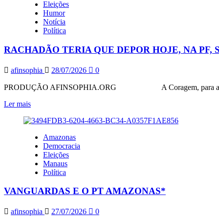
Eleições
DESEJO,
Humor
DO
Notícia
AMAZONAS
Política
FAZ
USO
RACHADÃO TERIA QUE DEPOR HOJE, NA PF,
DE
CONCEITO-
PRÁXIS
afinsophia
28/07/2026
0
QUE
NÃO
PRODUÇÃO AFINSOPHIA.ORG A Coragem, para alguns, é 
LHE
CABE:
Leia
Ler mais
‘JUSTOS’
mais
sobre
RACHADÃO
Amazonas
TERIA
Democracia
QUE
Eleições
DEPOR
Manaus
HOJE,
Política
NA
PF,
VANGUARDAS E O PT AMAZONAS*
SOBRE
SUA
SORDIDEZ
afinsophia
27/07/2026
0
CONTRA