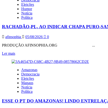
Democracia
PEDIU
Eleições
DE
Humor
MORAES,
Notícia
AUTORIZAÇÃO
Política
PARA
RECEBER
RACHADÃO-PL, AO INDICAR CHAPA PURO-SA
VISITA
DE
SEUS
afinsophia
05/08/2026
0
FILHOS
NO
PRODUÇÃO AFINSOPHIA.ORG ...
DIA
DOS
Leia
Ler mais
PAIS.
mais
E
sobre
ELE
RACHADÃO-
Amazonas
TEM
PL,
Democracia
FILHOS?
AO
Eleições
INDICAR
Manaus
CHAPA
Notícia
PURO-
Política
SANGUE,
CONFIRMA
ESSE O PT DO AMAZONAS! LINDO ENTRELA
O
NAZIFASCISMO