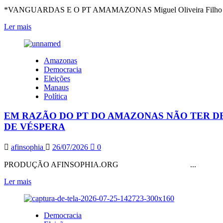
LULA,
*VANGUARDAS E O PT AMAMAZONAS Miguel Oliveira Filho
MAS
COMO
Leia
Ler mais
É
mais
CORAJOSO,
sobre
NÃO
VANGUARDAS
Amazonas
FOI:
E
Democracia
MANDOU
O
Eleições
CARTA
PT
Manaus
AMAZONAS*
Política
EM RAZÃO DO PT DO AMAZONAS NÃO TER D
DE VÉSPERA
afinsophia
26/07/2026
0
PRODUÇÃO AFINSOPHIA.ORG ...
Leia
Ler mais
mais
sobre
EM
Democracia
RAZÃO