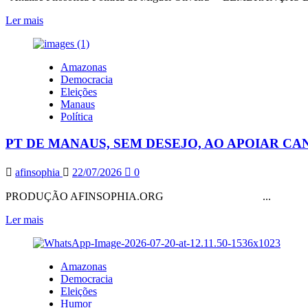
PAI,
‘NÃO
Leia
Ler mais
SOU
mais
EU,
sobre
SOU
ACABOU…
Amazonas
EU’
NÃO,
Democracia
NÃO
Eleições
ACABOU…
Manaus
AFINAL
Política
O
PT
PT DE MANAUS, SEM DESEJO, AO APOIAR C
É
UMA
INSTITUIÇÃO,
afinsophia
22/07/2026
0
MAS
NO
PRODUÇÃO AFINSOPHIA.ORG ...
AM,
SÓ
Leia
Ler mais
NO
mais
CARTÓRIO”
sobre
PT
Amazonas
DE
Democracia
MANAUS,
Eleições
SEM
Humor
DESEJO,