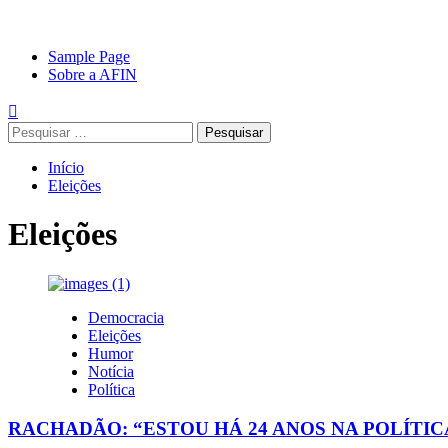
Avançar
Primary
Sample Page
para
Menu
Sobre a AFIN
o
conteúdo
Pesquisar
por:
Início
Eleições
Eleições
Democracia
Eleições
Humor
Notícia
Política
RACHADÃO: “ESTOU HÁ 24 ANOS NA POLÍTIC