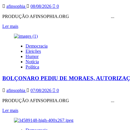
afinsophia
08/08/2026
0
PRODUÇÃO AFINSOPHIA.ORG ...
Leia
Ler mais
mais
sobre
RACHADÃO:
Democracia
“ESTOU
Eleições
HÁ
Humor
24
Notícia
ANOS
Política
NA
POLÍTICA”.
BOLÇONARO PEDIU DE MORAES, AUTORIZAÇÃO
POLÍTICA
NÃO,
MERCADO!
afinsophia
07/08/2026
0
PRODUÇÃO AFINSOPHIA.ORG ...
Leia
Ler mais
mais
sobre
BOLÇONARO