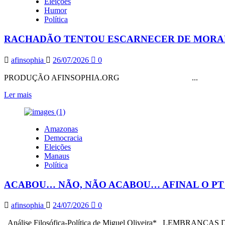
Eleições
DO
Humor
PT
Política
DO
AMAZONAS
RACHADÃO TENTOU ESCARNECER DE MORAES 
NÃO
TER
DESEJO,
afinsophia
26/07/2026
0
SEUS
CANDIDATOS
PRODUÇÃO AFINSOPHIA.ORG ...
ESTÃO
SENDO
Leia
Ler mais
CHAMADOS
mais
DE
sobre
CANDIDATOS
RACHADÃO
Amazonas
PERU:
TENTOU
Democracia
DERROTADOS
ESCARNECER
Eleições
DE
DE
Manaus
VÉSPERA
MORAES
Política
NA
CONVENÇÃO-
ACABOU… NÃO, NÃO ACABOU… AFINAL O PT 
PL
COM
VÍDEO
afinsophia
24/07/2026
0
DE
SEU
Análise Filosófica-Política de Miguel Oliveira* LEMBRANÇAS DO 