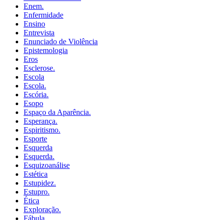
Enem.
Enfermidade
Ensino
Entrevista
Enunciado de Violência
Epistemologia
Eros
Esclerose.
Escola
Escola.
Escória.
Esopo
Espaço da Aparência.
Esperança.
Espiritismo.
Esporte
Esquerda
Esquerda.
Esquizoanálise
Estética
Estupidez.
Estupro.
Ética
Exploração.
Fábula