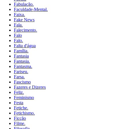
Fabulação.
Faculdade-Mental.
Faixa.
Fake News
Fala.
Falecimento.
Falo
Falo.
Falta d'água
Família.
Fantasia
Fantasia.
Fantasma.
Fariseu.
Farsa.
Fascismo
Fazeres e Dizeres
Feliz.
Feminismo
Festa
Fetiche.
Fetichismo.
Ficção
Filme.
Filosofia