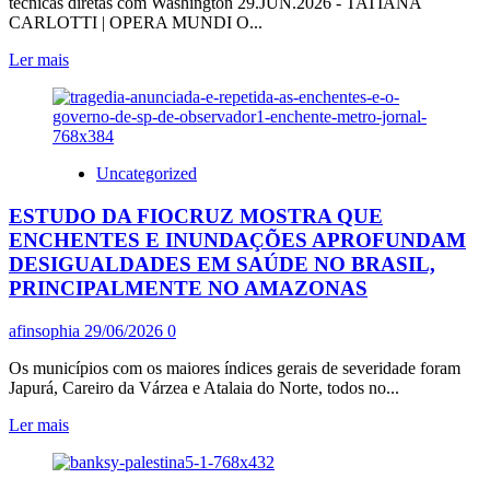
técnicas diretas com Washington 29.JUN.2026 - TATIANA
QUE
CARLOTTI | OPERA MUNDI O...
IMPÕE
ROMBO
Leia
Ler mais
DE
mais
R$
sobre
28
TEERÃ
BI,
AFIRMOU
MAS
QUE
MOVIMENTOS
Uncategorized
NÃO
SOCIAIS
HÁ
MARCARAM
ESTUDO DA FIOCRUZ MOSTRA QUE
PLANO
PARA
DE
ENCHENTES E INUNDAÇÕES APROFUNDAM
AMANHÃ
REUNIÃO
DESIGUALDADES EM SAÚDE NO BRASIL,
MOBILIZAÇÃO
COM
PRINCIPALMENTE NO AMAZONAS
EUA
NESTA
afinsophia
29/06/2026
0
TERÇA-
FEIRA,
Os municípios com os maiores índices gerais de severidade foram
DIA
Japurá, Careiro da Várzea e Atalaia do Norte, todos no...
30
Leia
Ler mais
mais
sobre
ESTUDO