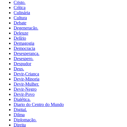
Cristo.
Crítica
Culinária
Cultura
Debate
Degeneração.
Deleuze
Delírio
Demagogia
Democracia
Desesperança.
Desespero.
Despudor
Deus.
Devir-Criança
Devir-Minoria
Devir-Mulher.
Devir-Negro
Devir-Povo
Dialética.
Diario do Centro do Mundo
Digital.
Dilma
Diplomação.
Direita