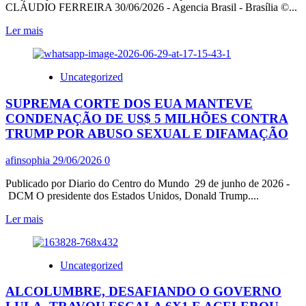
MERCOSUL
CLÁUDIO FERREIRA 30/06/2026 - Agencia Brasil - Brasília ©...
Leia
Ler mais
mais
sobre
LULA
Uncategorized
ENTREGOU
PARA
SUPREMA CORTE DOS EUA MANTEVE
MOTTA
PROJETO
CONDENAÇÃO DE US$ 5 MILHÕES CONTRA
PARA
TRUMP POR ABUSO SEXUAL E DIFAMAÇÃO
BENEFICIAR
MEIs
afinsophia
29/06/2026
0
Publicado por Diario do Centro do Mundo 29 de junho de 2026 -
DCM O presidente dos Estados Unidos, Donald Trump....
Leia
Ler mais
mais
sobre
SUPREMA
Uncategorized
CORTE
DOS
ALCOLUMBRE, DESAFIANDO O GOVERNO
EUA
MANTEVE