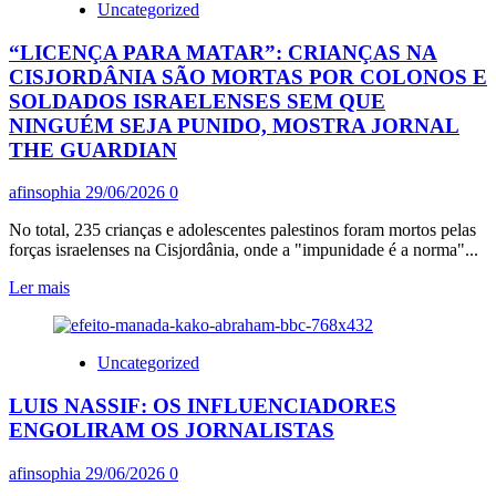
Uncategorized
DA
FIOCRUZ
“LICENÇA PARA MATAR”: CRIANÇAS NA
MOSTRA
QUE
CISJORDÂNIA SÃO MORTAS POR COLONOS E
ENCHENTES
SOLDADOS ISRAELENSES SEM QUE
E
NINGUÉM SEJA PUNIDO, MOSTRA JORNAL
INUNDAÇÕES
THE GUARDIAN
APROFUNDAM
DESIGUALDADES
EM
afinsophia
29/06/2026
0
SAÚDE
No total, 235 crianças e adolescentes palestinos foram mortos pelas
NO
forças israelenses na Cisjordânia, onde a "impunidade é a norma"...
BRASIL,
PRINCIPALMENTE
Leia
Ler mais
NO
mais
AMAZONAS
sobre
“LICENÇA
Uncategorized
PARA
MATAR”:
LUIS NASSIF: OS INFLUENCIADORES
CRIANÇAS
NA
ENGOLIRAM OS JORNALISTAS
CISJORDÂNIA
SÃO
afinsophia
29/06/2026
0
MORTAS