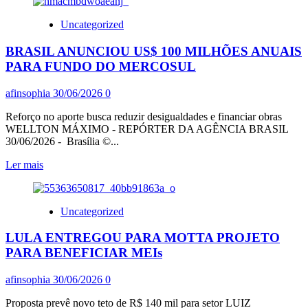
sobre
MOVIMENTOS
Uncategorized
SOCIAIS
REALIZAM
BRASIL ANUNCIOU US$ 100 MILHÕES ANUAIS
MANIFESTAÇÕES
HOJE,
PARA FUNDO DO MERCOSUL
DIA
30,
afinsophia
30/06/2026
0
EM
DEFESA
Reforço no aporte busca reduzir desigualdades e financiar obras
DA
WELLTON MÁXIMO - REPÓRTER DA AGÊNCIA BRASIL
6X1
30/06/2026 - Brasília ©...
EMPERRADA
POR
Leia
Ler mais
ALCOLUMBRE
mais
sobre
BRASIL
Uncategorized
ANUNCIOU
US$
LULA ENTREGOU PARA MOTTA PROJETO
100
MILHÕES
PARA BENEFICIAR MEIs
ANUAIS
PARA
afinsophia
30/06/2026
0
FUNDO
DO
Proposta prevê novo teto de R$ 140 mil para setor LUIZ