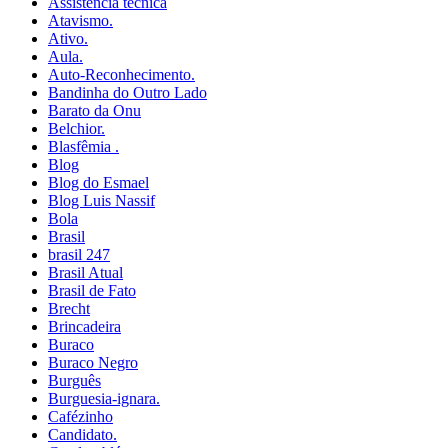
Assistencia tecnica
Atavismo.
Ativo.
Aula.
Auto-Reconhecimento.
Bandinha do Outro Lado
Barato da Onu
Belchior.
Blasfêmia .
Blog
Blog do Esmael
Blog Luis Nassif
Bola
Brasil
brasil 247
Brasil Atual
Brasil de Fato
Brecht
Brincadeira
Buraco
Buraco Negro
Burguês
Burguesia-ignara.
Cafézinho
Candidato.