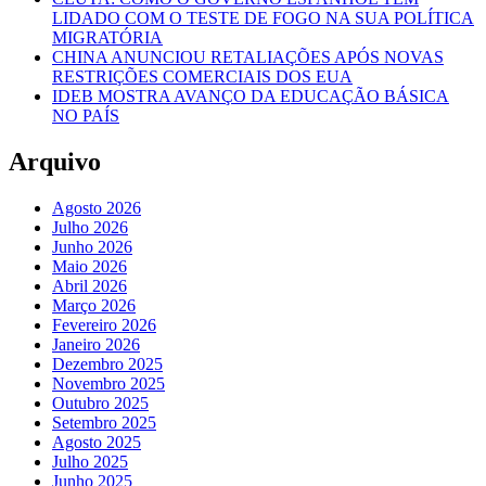
DIAS
LIDADO COM O TESTE DE FOGO NA SUA POLÍTICA
APÓS
MIGRATÓRIA
O
CHINA ANUNCIOU RETALIAÇÕES APÓS NOVAS
TREMOR
RESTRIÇÕES COMERCIAIS DOS EUA
DUPLO
IDEB MOSTRA AVANÇO DA EDUCAÇÃO BÁSICA
NO PAÍS
Arquivo
Agosto 2026
Julho 2026
Junho 2026
Maio 2026
Abril 2026
Março 2026
Fevereiro 2026
Janeiro 2026
Dezembro 2025
Novembro 2025
Outubro 2025
Setembro 2025
Agosto 2025
Julho 2025
Junho 2025