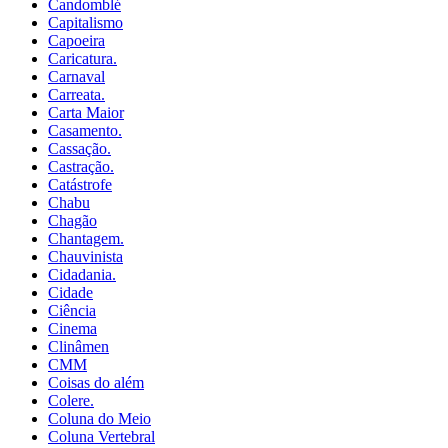
Candomblé
Capitalismo
Capoeira
Caricatura.
Carnaval
Carreata.
Carta Maior
Casamento.
Cassação.
Castração.
Catástrofe
Chabu
Chagão
Chantagem.
Chauvinista
Cidadania.
Cidade
Ciência
Cinema
Clinâmen
CMM
Coisas do além
Colere.
Coluna do Meio
Coluna Vertebral