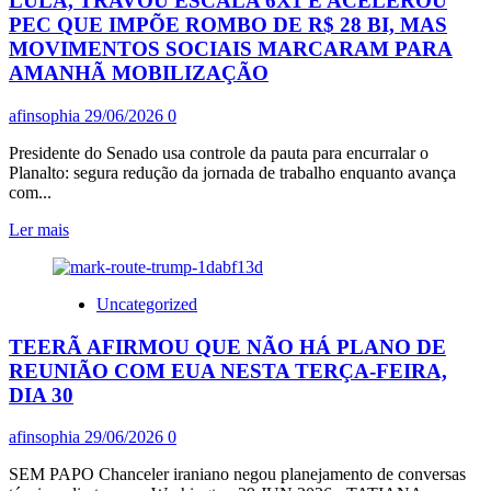
LULA, TRAVOU ESCALA 6X1 E ACELEROU
CONDENAÇÃO
PEC QUE IMPÕE ROMBO DE R$ 28 BI, MAS
DE
MOVIMENTOS SOCIAIS MARCARAM PARA
US$
AMANHÃ MOBILIZAÇÃO
5
MILHÕES
CONTRA
afinsophia
29/06/2026
0
TRUMP
Presidente do Senado usa controle da pauta para encurralar o
POR
Planalto: segura redução da jornada de trabalho enquanto avança
ABUSO
com...
SEXUAL
E
Leia
Ler mais
DIFAMAÇÃO
mais
sobre
ALCOLUMBRE,
Uncategorized
DESAFIANDO
O
TEERÃ AFIRMOU QUE NÃO HÁ PLANO DE
GOVERNO
LULA,
REUNIÃO COM EUA NESTA TERÇA-FEIRA,
TRAVOU
DIA 30
ESCALA
6X1
afinsophia
29/06/2026
0
E
ACELEROU
SEM PAPO Chanceler iraniano negou planejamento de conversas
PEC