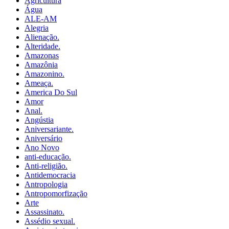
Agricultura
Água
ALE-AM
Alegria
Alienação.
Alteridade.
Amazonas
Amazônia
Amazonino.
Ameaça.
America Do Sul
Amor
Anal.
Angústia
Aniversariante.
Aniversário
Ano Novo
anti-educação.
Anti-religião.
Antidemocracia
Antropologia
Antropomorfização
Arte
Assassinato.
Assédio sexual.