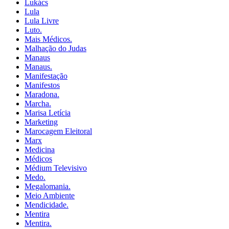
Lukács
Lula
Lula Livre
Luto.
Mais Médicos.
Malhação do Judas
Manaus
Manaus.
Manifestação
Manifestos
Maradona.
Marcha.
Marisa Letícia
Marketing
Marocagem Eleitoral
Marx
Medicina
Médicos
Médium Televisivo
Medo.
Megalomania.
Meio Ambiente
Mendicidade.
Mentira
Mentira.