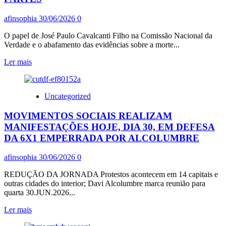
2026-
2027
afinsophia
30/06/2026
0
de
R$
O papel de José Paulo Cavalcanti Filho na Comissão Nacional da
525,
Verdade e o abafamento das evidências sobre a morte...
1
BILHÕES
Leia
Ler mais
mais
sobre
LUIS
Uncategorized
NASSIF:
DOSSIÊ
MOVIMENTOS SOCIAIS REALIZAM
DITADURA
9
MANIFESTAÇÕES HOJE, DIA 30, EM DEFESA
–
DA 6X1 EMPERRADA POR ALCOLUMBRE
CASO
JK:
afinsophia
30/06/2026
0
CAVALCANTI,
ADVOGADO
REDUÇÃO DA JORNADA Protestos acontecem em 14 capitais e
DE
outras cidades do interior; Davi Alcolumbre marca reunião para
UMA
quarta 30.JUN.2026...
DAS
PARTES
Leia
Ler mais
mais