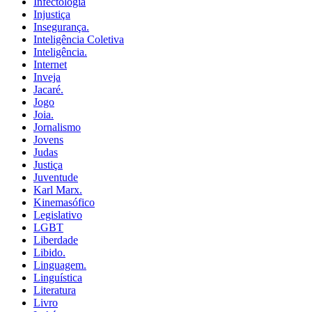
Infectologia
Injustiça
Insegurança.
Inteligência Coletiva
Inteligência.
Internet
Inveja
Jacaré.
Jogo
Joia.
Jornalismo
Jovens
Judas
Justiça
Juventude
Karl Marx.
Kinemasófico
Legislativo
LGBT
Liberdade
Libido.
Linguagem.
Linguística
Literatura
Livro