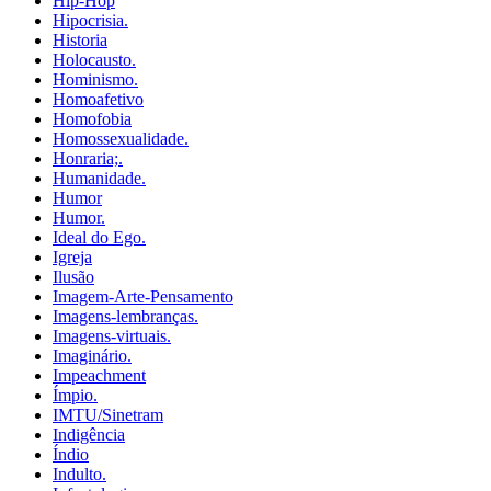
Hip-Hop
Hipocrisia.
Historia
Holocausto.
Hominismo.
Homoafetivo
Homofobia
Homossexualidade.
Honraria;.
Humanidade.
Humor
Humor.
Ideal do Ego.
Igreja
Ilusão
Imagem-Arte-Pensamento
Imagens-lembranças.
Imagens-virtuais.
Imaginário.
Impeachment
Ímpio.
IMTU/Sinetram
Indigência
Índio
Indulto.