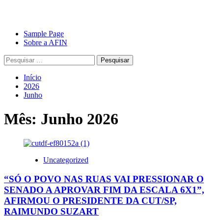
Avançar
Primary
Sample Page
para
Menu
Sobre a AFIN
o
Pesquisar
conteúdo
por:
Início
2026
Junho
Mês:
Junho 2026
Uncategorized
“SÓ O POVO NAS RUAS VAI PRESSIONAR O
SENADO A APROVAR FIM DA ESCALA 6X1”,
AFIRMOU O PRESIDENTE DA CUT/SP,
RAIMUNDO SUZART