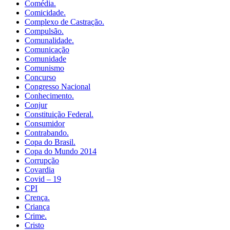
Comédia.
Comicidade.
Complexo de Castração.
Compulsão.
Comunalidade.
Comunicação
Comunidade
Comunismo
Concurso
Congresso Nacional
Conhecimento.
Conjur
Constituição Federal.
Consumidor
Contrabando.
Copa do Brasil.
Copa do Mundo 2014
Corrupção
Covardia
Covid – 19
CPI
Crença.
Criança
Crime.
Cristo