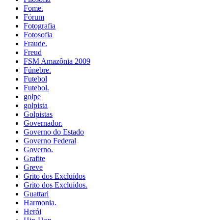
Fome.
Fórum
Fotografia
Fotosofia
Fraude.
Freud
FSM Amazônia 2009
Fúnebre.
Futebol
Futebol.
golpe
golpista
Golpistas
Governador.
Governo do Estado
Governo Federal
Governo.
Grafite
Greve
Grito dos Excluídos
Grito dos Excluídos.
Guattari
Harmonia.
Herói