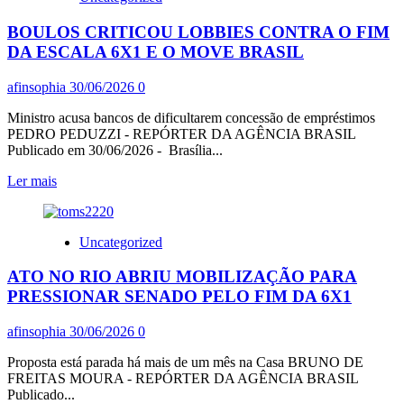
SAÚDE
BOULOS CRITICOU LOBBIES CONTRA O FIM
LANÇOU
PLANO
DA ESCALA 6X1 E O MOVE BRASIL
PARA
ENFRENTAR
afinsophia
30/06/2026
0
EI
NIÑO
Ministro acusa bancos de dificultarem concessão de empréstimos
E
PEDRO PEDUZZI - REPÓRTER DA AGÊNCIA BRASIL
MUDANÇAS
Publicado em 30/06/2026 - Brasília...
CLIMÁTICAS
Leia
Ler mais
mais
sobre
BOULOS
Uncategorized
CRITICOU
LOBBIES
ATO NO RIO ABRIU MOBILIZAÇÃO PARA
CONTRA
O
PRESSIONAR SENADO PELO FIM DA 6X1
FIM
DA
afinsophia
30/06/2026
0
ESCALA
6X1
Proposta está parada há mais de um mês na Casa BRUNO DE
E
FREITAS MOURA - REPÓRTER DA AGÊNCIA BRASIL
O
Publicado...