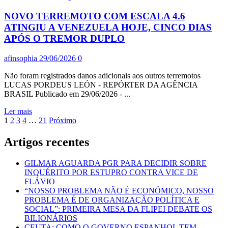
SE
NOVO TERREMOTO COM ESCALA 4.6
INSCREVER
ATÉ
ATINGIU A VENEZUELA HOJE, CINCO DIAS
SEXTA-
APÓS O TREMOR DUPLO
FEIRA,
DIA
afinsophia
29/06/2026
0
3
Não foram registrados danos adicionais aos outros terremotos
LUCAS PORDEUS LEÓN - REPÓRTER DA AGÊNCIA
BRASIL Publicado em 29/06/2026 - ...
Leia
Ler mais
Paginação
mais
1
2
3
4
…
21
Próximo
sobre
dos
NOVO
Artigos recentes
conteúdos
TERREMOTO
COM
GILMAR AGUARDA PGR PARA DECIDIR SOBRE
ESCALA
INQUÉRITO POR ESTUPRO CONTRA VICE DE
4.6
FLÁVIO
ATINGIU
“NOSSO PROBLEMA NÃO É ECONÔMICO, NOSSO
A
PROBLEMA É DE ORGANIZAÇÃO POLÍTICA E
VENEZUELA
SOCIAL”: PRIMEIRA MESA DA FLIPEI DEBATE OS
HOJE,
BILIONÁRIOS
CINCO
CEUTA: COMO O GOVERNO ESPANHOL TEM