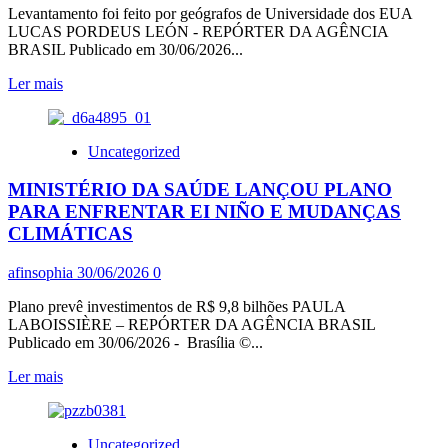
Levantamento foi feito por geógrafos de Universidade dos EUA
LUCAS PORDEUS LEÓN - REPÓRTER DA AGÊNCIA
BRASIL Publicado em 30/06/2026...
Leia
Ler mais
mais
sobre
MAPA
Uncategorized
DA
NASA
MINISTÉRIO DA SAÚDE LANÇOU PLANO
ESTIMA
QUE
PARA ENFRENTAR EI NIÑO E MUDANÇAS
59
CLIMÁTICAS
MIL
PRÉDIOS
afinsophia
30/06/2026
0
FORAM
DANIFICADOS
Plano prevê investimentos de R$ 9,8 bilhões PAULA
PELOS
LABOISSIÈRE – REPÓRTER DA AGÊNCIA BRASIL
TERREMOTOS
Publicado em 30/06/2026 - Brasília ©...
NA
VENEZUELA
Leia
Ler mais
mais
sobre
MINISTÉRIO
Uncategorized
DA