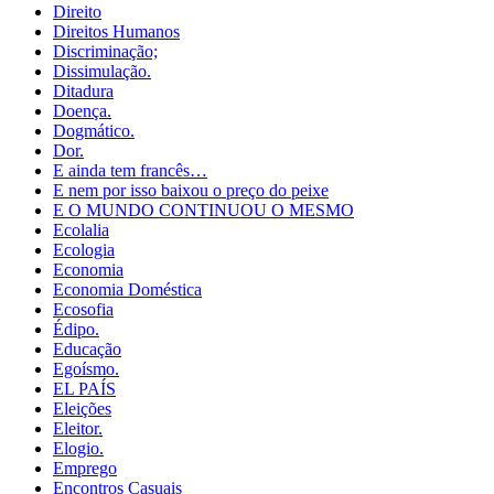
Direito
Direitos Humanos
Discriminação;
Dissimulação.
Ditadura
Doença.
Dogmático.
Dor.
E ainda tem francês…
E nem por isso baixou o preço do peixe
E O MUNDO CONTINUOU O MESMO
Ecolalia
Ecologia
Economia
Economia Doméstica
Ecosofia
Édipo.
Educação
Egoísmo.
EL PAÍS
Eleições
Eleitor.
Elogio.
Emprego
Encontros Casuais