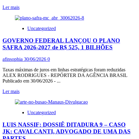
MOVE
BRASIL
Leia
Ler mais
mais
sobre
ATO
Uncategorized
NO
RIO
GOVERNO FEDERAL LANÇOU O PLANO
ABRIU
MOBILIZAÇÃO
SAFRA 2026-2027 de R$ 525, 1 BILHÕES
PARA
PRESSIONAR
afinsophia
30/06/2026
0
SENADO
PELO
Taxas máximas de juros em linhas estratégicas foram reduzidas
FIM
ALEX RODRIGUES - REPÓRTER DA AGÊNCIA BRASIL
DA
Publicado em 30/06/2026 - ...
6X1
Leia
Ler mais
mais
sobre
GOVERNO
Uncategorized
FEDERAL
LANÇOU
LUIS NASSIF: DOSSIÊ DITADURA 9 – CASO
O
PLANO
JK: CAVALCANTI, ADVOGADO DE UMA DAS
SAFRA
PARTES