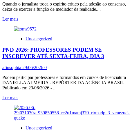
POR
Quando o jornalista troca o espírito crítico pela adesão ao consenso,
COLONOS
deixa de exercer a função de mediador da realidade....
E
SOLDADOS
Leia
Ler mais
ISRAELENSES
mais
SEM
sobre
QUE
LUIS
Uncategorized
NINGUÉM
NASSIF:
SEJA
OS
PND 2026: PROFESSORES PODEM SE
PUNIDO,
INFLUENCIADORES
MOSTRA
ENGOLIRAM
INSCREVER ATÉ SEXTA-FEIRA, DIA 3
JORNAL
OS
THE
JORNALISTAS
afinsophia
29/06/2026
0
GUARDIAN
Podem participar professores e formandos em cursos de licenciatura
DANIELLA ALMEIDA - REPÓRTER DA AGÊNCIA BRASIL
Publicado em 29/06/2026 - ...
Leia
Ler mais
mais
sobre
PND
2026:
PROFESSORES
Uncategorized
PODEM