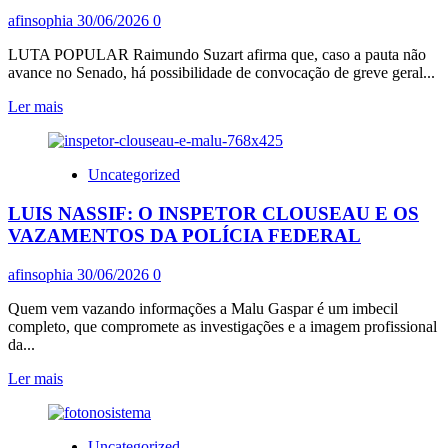
afinsophia
30/06/2026
0
LUTA POPULAR Raimundo Suzart afirma que, caso a pauta não
avance no Senado, há possibilidade de convocação de greve geral...
Leia
Ler mais
mais
sobre
“SÓ
Uncategorized
O
POVO
LUIS NASSIF: O INSPETOR CLOUSEAU E OS
NAS
RUAS
VAZAMENTOS DA POLÍCIA FEDERAL
VAI
PRESSIONAR
afinsophia
30/06/2026
0
O
SENADO
Quem vem vazando informações a Malu Gaspar é um imbecil
A
completo, que compromete as investigações e a imagem profissional
APROVAR
da...
FIM
DA
Leia
Ler mais
ESCALA
mais
6X1”,
sobre
AFIRMOU
LUIS
Uncategorized
O