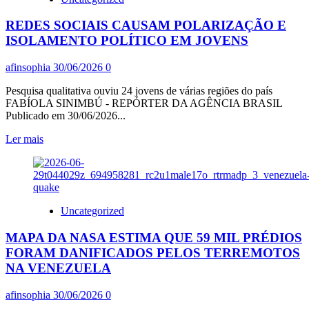
NASSIF:
PRESIDENTE
O
REDES SOCIAIS CAUSAM POLARIZAÇÃO E
DA
INSPETOR
CUT/SP,
CLOUSEAU
ISOLAMENTO POLÍTICO EM JOVENS
RAIMUNDO
E
SUZART
OS
afinsophia
30/06/2026
0
VAZAMENTOS
DA
Pesquisa qualitativa ouviu 24 jovens de várias regiões do país
POLÍCIA
FABÍOLA SINIMBÚ - REPÓRTER DA AGÊNCIA BRASIL
FEDERAL
Publicado em 30/06/2026...
Leia
Ler mais
mais
sobre
REDES
SOCIAIS
CAUSAM
Uncategorized
POLARIZAÇÃO
E
MAPA DA NASA ESTIMA QUE 59 MIL PRÉDIOS
ISOLAMENTO
POLÍTICO
FORAM DANIFICADOS PELOS TERREMOTOS
EM
NA VENEZUELA
JOVENS
afinsophia
30/06/2026
0