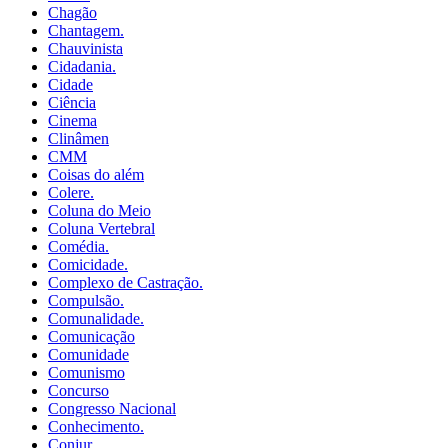
Chagão
Chantagem.
Chauvinista
Cidadania.
Cidade
Ciência
Cinema
Clinâmen
CMM
Coisas do além
Colere.
Coluna do Meio
Coluna Vertebral
Comédia.
Comicidade.
Complexo de Castração.
Compulsão.
Comunalidade.
Comunicação
Comunidade
Comunismo
Concurso
Congresso Nacional
Conhecimento.
Conjur