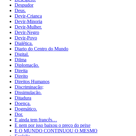
Despudor
Deus.
Devir-Criança
Devir-Minoria
Devir-Mulher.
Devir-Negro
Devir-Povo
Dialética.
Diario do Centro do Mundo
Digital.
Dilma
Diplomação.
Direita
Direito
Direitos Humanos
Discriminação;
Dissimulação.
Ditadura
Doença.
Dogmático.
Dor.
E ainda tem francês…
E nem por isso baixou o preço do peixe
E O MUNDO CONTINUOU O MESMO