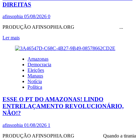
DIREITAS
afinsophia
05/08/2026
0
PRODUÇÃO AFINSOPHIA.ORG ...
Leia
Ler mais
mais
sobre
RACHADÃO-
Amazonas
PL,
Democracia
AO
Eleições
INDICAR
Manaus
CHAPA
Notícia
PURO-
Política
SANGUE,
CONFIRMA
ESSE O PT DO AMAZONAS! LINDO
O
NAZIFASCISMO
ENTRELAÇAMENTO REVOLUCIONÁRIO,
DAS
NÃO!?
DIREITAS
afinsophia
01/08/2026
1
PRODUÇÃO AFINSOPHIA.ORG Quando a tirania