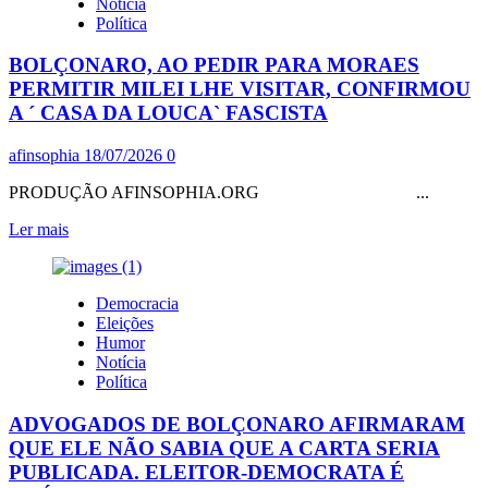
Notícia
ENTRE
Política
AS
SELEÇÕES
BOLÇONARO, AO PEDIR PARA MORAES
DA
ARGENTINA
PERMITIR MILEI LHE VISITAR, CONFIRMOU
E
A ´ CASA DA LOUCA` FASCISTA
ESPANHA,
DEVERIA
afinsophia
18/07/2026
0
SER
ANULADO!
PRODUÇÃO AFINSOPHIA.ORG ...
POR
QUÊ?
Leia
Ler mais
PORQUE
mais
SÓ
sobre
A
BOLÇONARO,
ESPANHA
Democracia
AO
ENTROU
Eleições
PEDIR
EM
Humor
PARA
CAMPO
Notícia
MORAES
Política
PERMITIR
MILEI
ADVOGADOS DE BOLÇONARO AFIRMARAM
LHE
VISITAR,
QUE ELE NÃO SABIA QUE A CARTA SERIA
CONFIRMOU
PUBLICADA. ELEITOR-DEMOCRATA É
A