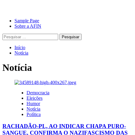
Avançar
Primary
Sample Page
para
Menu
Sobre a AFIN
o
Pesquisar
conteúdo
por:
Início
Notícia
Notícia
Democracia
Eleições
Humor
Notícia
Política
RACHADÃO-PL, AO INDICAR CHAPA PURO-
SANGUE, CONFIRMA O NAZIFASCISMO DAS