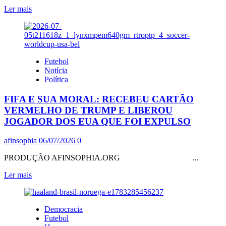
OTÁRIO?
Leia
Ler mais
mais
sobre
PESQUISA
QUAEST
MOSTRA
Futebol
NO
Notícia
2°
Política
TURNO,
LULA,
FIFA E SUA MORAL: RECEBEU CARTÃO
SUAVE
DIANTE
VERMELHO DE TRUMP E LIBEROU
DO
JOGADOR DOS EUA QUE FOI EXPULSO
HORIZONTE,
COM
afinsophia
06/07/2026
0
45%
E
PRODUÇÃO AFINSOPHIA.ORG ...
RACHADÃO,
VAZANDO
Leia
Ler mais
PELAS
mais
RACHAS,
sobre
COM
FIFA
37%.
Democracia
E
Futebol
SUA