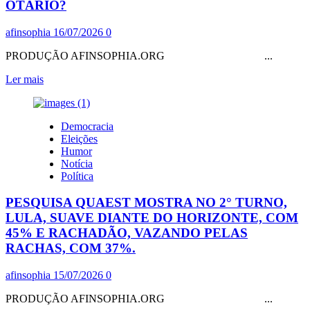
OTÁRIO?
´
CASA
afinsophia
16/07/2026
0
DA
LOUCA`
PRODUÇÃO AFINSOPHIA.ORG ...
FASCISTA
Leia
Ler mais
mais
sobre
ADVOGADOS
Democracia
DE
Eleições
BOLÇONARO
Humor
AFIRMARAM
Notícia
QUE
Política
ELE
NÃO
PESQUISA QUAEST MOSTRA NO 2° TURNO,
SABIA
QUE
LULA, SUAVE DIANTE DO HORIZONTE, COM
A
45% E RACHADÃO, VAZANDO PELAS
CARTA
RACHAS, COM 37%.
SERIA
PUBLICADA.
afinsophia
15/07/2026
0
ELEITOR-
DEMOCRATA
PRODUÇÃO AFINSOPHIA.ORG ...
É