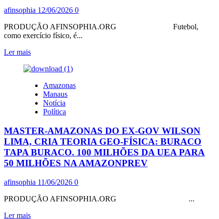
VERDADE:
afinsophia
12/06/2026
0
NA
FIFA,
PRODUÇÃO AFINSOPHIA.ORG Futebol,
DEUS
como exercício físico, é...
É
DINHEIRO
Leia
Ler mais
mais
sobre
NESSA
Amazonas
COPA,
Manaus
NÃO
Notícia
TEM
Política
PERIGO
DOS
MASTER-AMAZONAS DO EX-GOV WILSON
BOLÇONARISTAS
VESTIREM
LIMA, CRIA TEORIA GEO-FÍSICA: BURACO
A
TAPA BURACO. 100 MILHÕES DA UEA PARA
CAMISA
50 MILHÕES NA AMAZONPREV
DA
SELEÇÃO
afinsophia
11/06/2026
0
BRASILEIRA,
VISTO
PRODUÇÃO AFINSOPHIA.ORG ...
QUE
ELES
Leia
Ler mais
NÃO