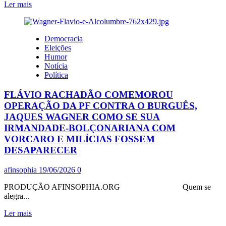
Leia
Ler mais
mais
sobre
‘GÊNIO’
Democracia
DO
Eleições
SPORT-
Humor
GLOBO,
Notícia
FANTASIOU
Política
ATINGIR
LULA
FLÁVIO RACHADÃO COMEMOROU
POR
ELE
OPERAÇÃO DA PF CONTRA O BURGUÊS,
DIZER
JAQUES WAGNER COMO SE SUA
QUE
IRMANDADE-BOLÇONARIANA COM
NEY
VORCARO E MILÍCIAS FOSSEM
É
DESAPARECER
“HOME
OFFICE”
DA
afinsophia
19/06/2026
0
SELEÇÃO,
JÁ
PRODUÇÃO AFINSOPHIA.ORG Quem se
QUE
alegra...
ELE
Leia
“É
Ler mais
mais
ÍDOLO