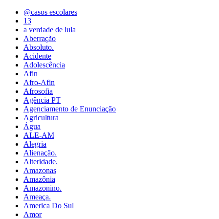
@casos escolares
13
a verdade de lula
Aberração
Absoluto.
Acidente
Adolescência
Afin
Afro-Afin
Afrosofia
Agência PT
Agenciamento de Enunciação
Agricultura
Água
ALE-AM
Alegria
Alienação.
Alteridade.
Amazonas
Amazônia
Amazonino.
Ameaça.
America Do Sul
Amor