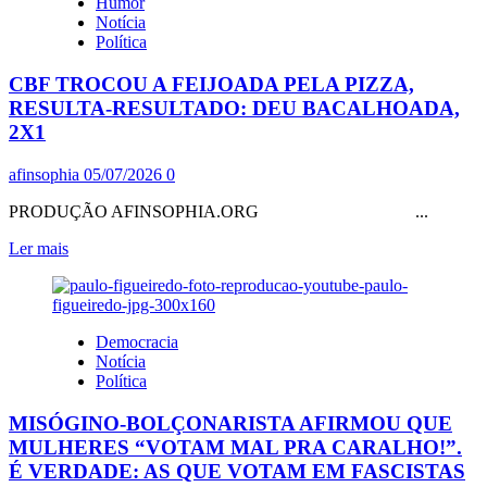
Humor
MORAL:
Notícia
RECEBEU
Política
CARTÃO
VERMELHO
CBF TROCOU A FEIJOADA PELA PIZZA,
DE
TRUMP
RESULTA-RESULTADO: DEU BACALHOADA,
E
2X1
LIBEROU
JOGADOR
afinsophia
05/07/2026
0
DOS
EUA
PRODUÇÃO AFINSOPHIA.ORG ...
QUE
FOI
Leia
Ler mais
EXPULSO
mais
sobre
CBF
TROCOU
Democracia
A
Notícia
FEIJOADA
Política
PELA
PIZZA,
MISÓGINO-BOLÇONARISTA AFIRMOU QUE
RESULTA-
RESULTADO:
MULHERES “VOTAM MAL PRA CARALHO!”.
DEU
É VERDADE: AS QUE VOTAM EM FASCISTAS
BACALHOADA,