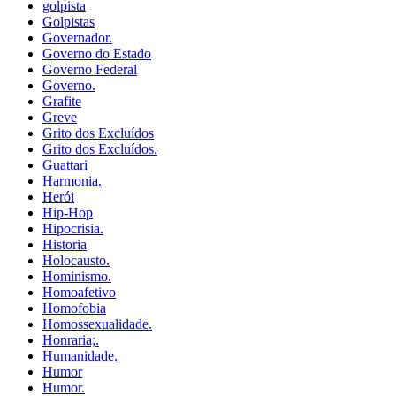
golpista
Golpistas
Governador.
Governo do Estado
Governo Federal
Governo.
Grafite
Greve
Grito dos Excluídos
Grito dos Excluídos.
Guattari
Harmonia.
Herói
Hip-Hop
Hipocrisia.
Historia
Holocausto.
Hominismo.
Homoafetivo
Homofobia
Homossexualidade.
Honraria;.
Humanidade.
Humor
Humor.