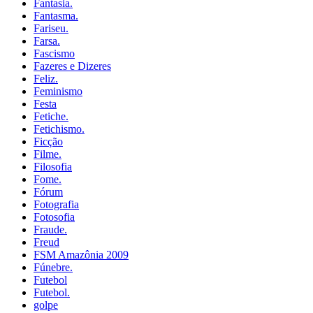
Fantasia.
Fantasma.
Fariseu.
Farsa.
Fascismo
Fazeres e Dizeres
Feliz.
Feminismo
Festa
Fetiche.
Fetichismo.
Ficção
Filme.
Filosofia
Fome.
Fórum
Fotografia
Fotosofia
Fraude.
Freud
FSM Amazônia 2009
Fúnebre.
Futebol
Futebol.
golpe