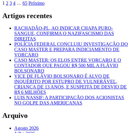
Paginação
mais
1
2
3
4
…
65
Próximo
SÃO
sobre
BRASILEIROS
dos
MASTER-
Artigos recentes
conteúdos
AMAZONAS
DO
RACHADÃO-PL, AO INDICAR CHAPA PURO-
EX-
SANGUE, CONFIRMA O NAZIFASCISMO DAS
GOV
DIREITAS
WILSON
POLÍCIA FEDERAL CONCLUIU INVESTIGAÇÃO DO
LIMA,
CASO MASTER E PREPARA INDICIAMENTO DE
CRIA
VORCARO
TEORIA
CASO MASTER: OS ELOS ENTRE VORCARO E O
GEO-
CONTADOR QUE PAGOU R$ 500 MIL A FLÁVIO
FÍSICA:
BOLSONARO
BURACO
VICE DE FLÁVIO BOLSONARO É ALVO DE
TAPA
INQUÉRITO POR ESTUPRO DE VULNERÁVEL,
BURACO.
CRIANÇA DE 13 ANOS, E SUSPEITA DE DESVIO DE
100
R$ 6 MILHÕES
MILHÕES
LUIS NASSIF: A PARTICIPAÇÃO DOS ACIONISTAS
DA
NO GOLPE DAS AMERICANAS
UEA
PARA
Arquivo
50
MILHÕES
NA
Agosto 2026
AMAZONPREV