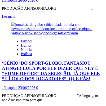
afinsophia
26/06/2026
0
PRODUÇÃO AFINSOPHIA.ORG ...
Leia
Ler mais
mais
sobre
RACHADÃO,
COMO
TRAPAÇA
Futebol
ELEITORAL,
Humor
IMPLORARIA
Notícia
AOS
Política
EUA
SUSPENSÃO
‘GÊNIO’ DO SPORT-GLOBO, FANTASIOU
DO
TARIFAÇO,
ATINGIR LULA POR ELE DIZER QUE NEY É
MAS
“HOME OFFICE” DA SELEÇÃO, JÁ QUE ELE
LEVOU
“É ÍDOLO DOS JOGADORES”. QUE FÃS!
NA
CARA:
afinsophia
23/06/2026
0
TARIFAÇO
CONTINUA
PRODUÇÃO AFINSOPHIA.ORG "A linguagem
não é mesmo feita para que...