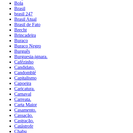
Bola
Brasil
brasil 247
Brasil Atual
Brasil de Fato
Brecht
Brincadeira
Buraco
Buraco Negro
Burguês
Burguesia-ignara.
Cafézinho
Candidato.
Candomblé
Capitalismo
Capoeira
Caricatura.
Carnaval
Carreata.
Carta Maior
Casamento.
Cassação.
Castração.
Catástrofe
Chabu