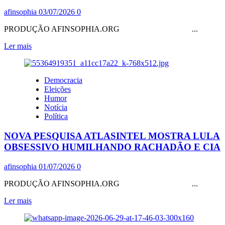
2X1
afinsophia
03/07/2026
0
PRODUÇÃO AFINSOPHIA.ORG ...
Leia
Ler mais
mais
sobre
MISÓGINO-
Democracia
BOLÇONARISTA
Eleições
AFIRMOU
Humor
QUE
Notícia
MULHERES
Política
“VOTAM
MAL
NOVA PESQUISA ATLASINTEL MOSTRA LULA
PRA
CARALHO!”.
OBSESSIVO HUMILHANDO RACHADÃO E CIA
É
VERDADE:
afinsophia
01/07/2026
0
AS
QUE
PRODUÇÃO AFINSOPHIA.ORG ...
VOTAM
EM
Leia
Ler mais
FASCISTAS
mais
sobre