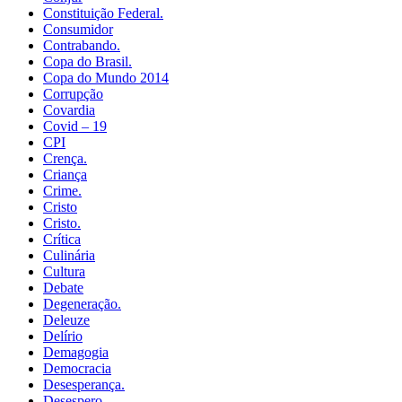
Constituição Federal.
Consumidor
Contrabando.
Copa do Brasil.
Copa do Mundo 2014
Corrupção
Covardia
Covid – 19
CPI
Crença.
Criança
Crime.
Cristo
Cristo.
Crítica
Culinária
Cultura
Debate
Degeneração.
Deleuze
Delírio
Demagogia
Democracia
Desesperança.
Desespero.