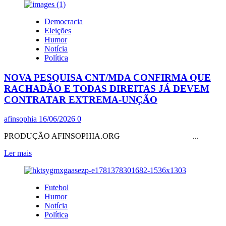
sobre
DOS
FLÁVIO
JOGADORES”.
Democracia
RACHADÃO
QUE
Eleições
COMEMOROU
FÃS!
Humor
OPERAÇÃO
Notícia
DA
Política
PF
CONTRA
NOVA PESQUISA CNT/MDA CONFIRMA QUE
O
BURGUÊS,
RACHADÃO E TODAS DIREITAS JÁ DEVEM
JAQUES
CONTRATAR EXTREMA-UNÇÃO
WAGNER
COMO
afinsophia
16/06/2026
0
SE
SUA
PRODUÇÃO AFINSOPHIA.ORG ...
IRMANDADE-
BOLÇONARIANA
Leia
Ler mais
COM
mais
VORCARO
sobre
E
NOVA
MILÍCIAS
Futebol
PESQUISA
FOSSEM
Humor
CNT/MDA
DESAPARECER
Notícia
CONFIRMA
Política
QUE
RACHADÃO