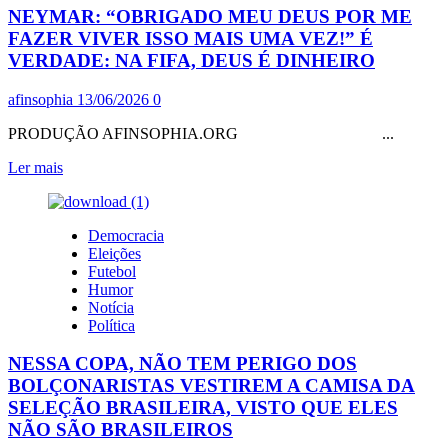
NEYMAR: “OBRIGADO MEU DEUS POR ME
E
TODAS
FAZER VIVER ISSO MAIS UMA VEZ!” É
DIREITAS
VERDADE: NA FIFA, DEUS É DINHEIRO
JÁ
DEVEM
afinsophia
13/06/2026
0
CONTRATAR
EXTREMA-
PRODUÇÃO AFINSOPHIA.ORG ...
UNÇÃO
Leia
Ler mais
mais
sobre
NEYMAR:
Democracia
“OBRIGADO
Eleições
MEU
Futebol
DEUS
Humor
POR
Notícia
ME
Política
FAZER
VIVER
NESSA COPA, NÃO TEM PERIGO DOS
ISSO
MAIS
BOLÇONARISTAS VESTIREM A CAMISA DA
UMA
SELEÇÃO BRASILEIRA, VISTO QUE ELES
VEZ!”
NÃO SÃO BRASILEIROS
É