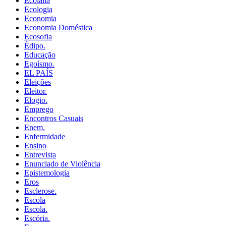
Ecolalia
Ecologia
Economia
Economia Doméstica
Ecosofia
Édipo.
Educação
Egoísmo.
EL PAÍS
Eleições
Eleitor.
Elogio.
Emprego
Encontros Casuais
Enem.
Enfermidade
Ensino
Entrevista
Enunciado de Violência
Epistemologia
Eros
Esclerose.
Escola
Escola.
Escória.