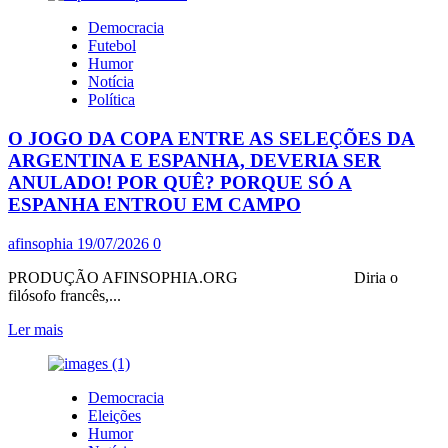
RACHADÃO
Democracia
TERIA
Futebol
QUE
Humor
DEPOR
Notícia
HOJE,
Política
NA
PF,
O JOGO DA COPA ENTRE AS SELEÇÕES DA
SOBRE
SUA
ARGENTINA E ESPANHA, DEVERIA SER
SORDIDEZ
ANULADO! POR QUÊ? PORQUE SÓ A
CONTRA
ESPANHA ENTROU EM CAMPO
LULA,
MAS
afinsophia
19/07/2026
0
COMO
É
PRODUÇÃO AFINSOPHIA.ORG Diria o
CORAJOSO,
filósofo francês,...
NÃO
FOI:
Leia
Ler mais
MANDOU
mais
CARTA
sobre
O
Democracia
JOGO
Eleições
DA
Humor
COPA