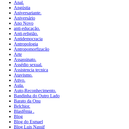
Anal.
Angústia
Aniversariante.
Aniversário
Ano Novo
anti-educação.
Anti-religião.
Antidemocracia
Antropologia
Antropomorfização
Arte
Assassinato.
Assédio sexual.
Assistencia tecnica
Atavismo.
Ativo.
Aula.
Auto-Reconhecimento.
Bandinha do Outro Lado
Barato da Onu
Belchior.
Blasfêmia .
Blog
Blog do Esmael
Blog Luis Nassif