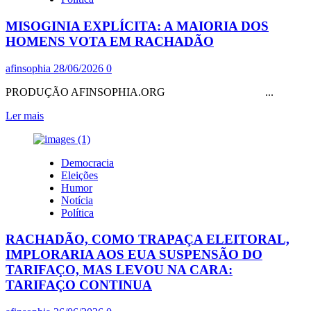
AFIRMOU
QUE
MISOGINIA EXPLÍCITA: A MAIORIA DOS
POBRE
NÃO
HOMENS VOTA EM RACHADÃO
DEVERIA
VOTAR.
afinsophia
28/06/2026
0
TÁ
CERTO:
PRODUÇÃO AFINSOPHIA.ORG ...
POBRE
DE
Leia
Ler mais
SENSIBILIDADE,
mais
INTELIGÊNCIA,
sobre
ÉTICA,
MISOGINIA
Democracia
VERGONHA,
EXPLÍCITA:
Eleições
DEMOCRACIA…
A
Humor
MAIORIA
Notícia
DOS
Política
HOMENS
VOTA
RACHADÃO, COMO TRAPAÇA ELEITORAL,
EM
RACHADÃO
IMPLORARIA AOS EUA SUSPENSÃO DO
TARIFAÇO, MAS LEVOU NA CARA:
TARIFAÇO CONTINUA