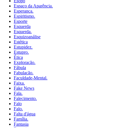
Esopo
Espaço da Aparência.
Esperança.
Espiritismo.
Esporte
Esquerda
Esquerda.
Esquizoanálise
Estética
Estupidez.
Estupro.
Ética
Exploração.
Fábula
Fabulação.
Faculdade-Mental.
Faixa.
Fake News
Fala.
Falecimento.
Falo
Falo.
Falta d'água
Família.
Fantasia