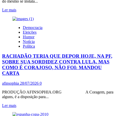
do mesmo se instala...
Leia
Ler mais
mais
sobre
ESSE
Democracia
O
Eleições
PT
Humor
DO
Notícia
AMAZONAS!
Política
LINDO
ENTRELAÇAMENTO
RACHADÃO TERIA QUE DEPOR HOJE, NA PF,
REVOLUCIONÁRIO,
NÃO!?
SOBRE SUA SORDIDEZ CONTRA LULA, MAS
COMO É CORAJOSO, NÃO FOI: MANDOU
CARTA
afinsophia
28/07/2026
0
PRODUÇÃO AFINSOPHIA.ORG A Coragem, para
alguns, é a disposição para...
Leia
Ler mais
mais
sobre