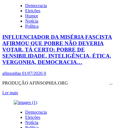
NOVA
Democracia
PESQUISA
Eleições
ATLASINTEL
Humor
MOSTRA
Notícia
LULA
Política
OBSESSIVO
HUMILHANDO
INFLUENCIADOR DA MISÉRIA FASCISTA
RACHADÃO
E
AFIRMOU QUE POBRE NÃO DEVERIA
CIA
VOTAR. TÁ CERTO: POBRE DE
SENSIBILIDADE, INTELIGÊNCIA, ÉTICA,
VERGONHA, DEMOCRACIA…
afinsophia
01/07/2026
0
PRODUÇÃO AFINSOPHIA.ORG ...
Leia
Ler mais
mais
sobre
INFLUENCIADOR
Democracia
DA
Eleições
MISÉRIA
Notícia
FASCISTA
Política