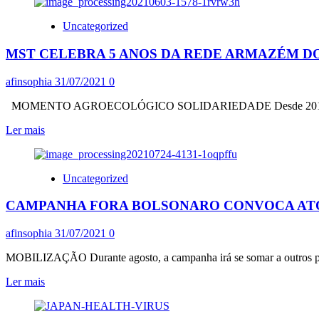
sobre
QUE
QUASE
INDICOU
Uncategorized
6
PAZUELLO
MILHÕES
MST CELEBRA 5 ANOS DA REDE ARMAZÉM D
DE
BRASILEIROS
DESISTIRAM
afinsophia
31/07/2021
0
DE
PROCURAR
MOMENTO AGROECOLÓGICO SOLIDARIEDADE Desde 2016, a rede c
EMPREGO:
Leia
Ler mais
ESPECIALISTAS
mais
APONTAM
sobre
RAZÕES
MST
Uncategorized
CELEBRA
5
CAMPANHA FORA BOLSONARO CONVOCA ATOS 
ANOS
DA
REDE
afinsophia
31/07/2021
0
ARMAZÉM
DO
MOBILIZAÇÃO Durante agosto, a campanha irá se somar a outros prote
CAMPO
Leia
Ler mais
COM
mais
AÇÕES
sobre
DE