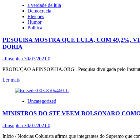
COM
a verdade de lula
GERAL”
EFEITO
Democracia
TRUMP
Eleições
E
Humor
122
Política
MIL
CASOS
PESQUISA MOSTRA QUE LULA, COM 49,2%, V
DE
COVID
DORIA
EM
24
afinsophia
30/07/2021
0
HORAS
NOS
PRODUÇÃO AFINSOPHIA.ORG Pesquisa divulgada pelo Instituto Atlas, 
EUA,
NICOLELIS
Leia
Ler mais
ADVERTE;
mais
“O
sobre
VÍRUS
PESQUISA
Uncategorized
DO
MOSTRA
NEGACIONISMO
QUE
MINISTROS DO STF VEEM BOLSONARO COMO
MATA
LULA,
LÁ.
COM
AQUI
49,2%,
afinsophia
30/07/2021
0
E
VENCERIA
EM
BOLSONARO
Início / Notícias Colunista afirma que integrantes do Supremo que co