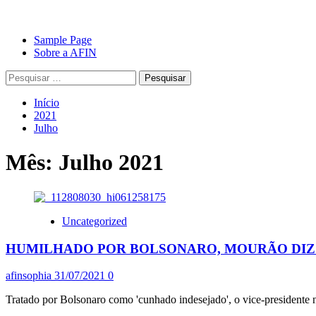
Avançar
Primary
Sample Page
para
Menu
Sobre a AFIN
o
Pesquisar
conteúdo
por:
Início
2021
Julho
Mês:
Julho 2021
Uncategorized
HUMILHADO POR BOLSONARO, MOURÃO DIZ Q
afinsophia
31/07/2021
0
Tratado por Bolsonaro como 'cunhado indesejado', o vice-presidente 