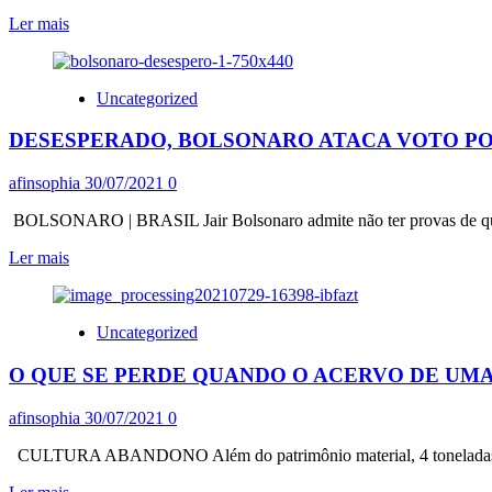
TODO
COM
Leia
Ler mais
MUNDO”
38,1%
mais
CUJA
sobre
REJEIÇÃO
MINISTROS
É
Uncategorized
DO
DE
STF
62%,
DESESPERADO, BOLSONARO ATACA VOTO PO
VEEM
E
BOLSONARO
PERDERIA
COMO
afinsophia
30/07/2021
0
ATÉ
MOLEQUE
PARA
E
BOLSONARO | BRASIL Jair Bolsonaro admite não ter provas de que u
O
TSE
DORIA
Leia
Ler mais
DIZ
mais
QUE
sobre
AGIRÁ
DESESPERADO,
CONTRA
Uncategorized
BOLSONARO
ELE
ATACA
O QUE SE PERDE QUANDO O ACERVO DE UM
VOTO
POPULAR
E
afinsophia
30/07/2021
0
TENTA
ANTECIPAR
CULTURA ABANDONO Além do patrimônio material, 4 toneladas de doc
SEU
Leia