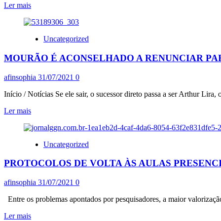
Leia
Ler mais
mais
sobre
HUMILHADO
Uncategorized
POR
BOLSONARO,
MOURÃO É ACONSELHADO A RENUNCIAR PA
MOURÃO
DIZ
QUE
afinsophia
31/07/2021
0
NÃO
RENUNCIA
Início / Notícias Se ele sair, o sucessor direto passa a ser Arthur Lir
E
Leia
Ler mais
VAI
mais
ATÉ
sobre
O
MOURÃO
FIM
Uncategorized
É
ACONSELHADO
PROTOCOLOS DE VOLTA ÀS AULAS PRESENC
A
RENUNCIAR
PARA
afinsophia
31/07/2021
0
ABRIR
CAMINHO
Entre os problemas apontados por pesquisadores, a maior valorização 
AO
Leia
Ler mais
IMPEACHMENT