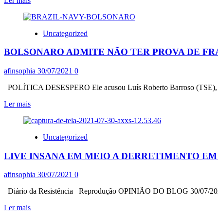
Ler mais
CAPITÓLIO
mais
sobre
O
Uncategorized
QUE
SE
BOLSONARO ADMITE NÃO TER PROVA DE FR
PERDE
QUANDO
O
afinsophia
30/07/2021
0
ACERVO
DE
POLÍTICA DESESPERO Ele acusou Luís Roberto Barroso (TSE), de q
UMA
Leia
Ler mais
CINEMATECA
mais
QUEIMA?
sobre
BOLSONARO
Uncategorized
ADMITE
NÃO
LIVE INSANA EM MEIO A DERRETIMENTO EM
TER
PROVA
DE
afinsophia
30/07/2021
0
FRAUDES
EM
Diário da Resistência Reprodução OPINIÃO DO BLOG 30/07/2021. D
ELEIÇÕES.
Leia
Ler mais
TSE
mais
REBATE