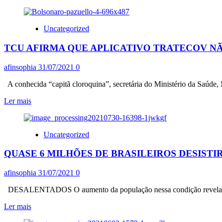
mais
DE
sobre
BOLSONARO
PROTOCOLOS
Uncategorized
DE
VOLTA
TCU AFIRMA QUE APLICATIVO TRATECOV N
ÀS
AULAS
PRESENCIAIS
afinsophia
31/07/2021
0
SÃO
INADEQUADOS,
A conhecida “capitã cloroquina”, secretária do Ministério da Saúde, M
MOSTRAM
Leia
Ler mais
PESQUISADORES
mais
sobre
TCU
Uncategorized
AFIRMA
QUE
QUASE 6 MILHÕES DE BRASILEIROS DESIST
APLICATIVO
TRATECOV
NÃO
afinsophia
31/07/2021
0
FOI
RACKEADO,
DESALENTADOS O aumento da população nessa condição revela a d
AO
Leia
Ler mais
CONTRÁRIO
mais
DO