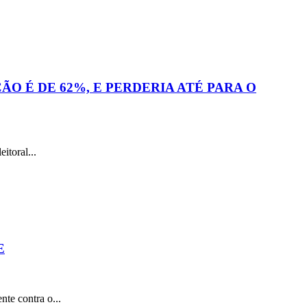
O É DE 62%, E PERDERIA ATÉ PARA O
toral...
E
te contra o...