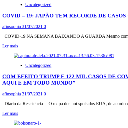
CAMPANHA
COMBATE
Uncategorized
FORA
À
BOLSONARO
FOME
COVID – 19: JAPÃO TEM RECORDE DE CASOS
CONVOCA
ATOS
PARA
afinsophia
31/07/2021
0
OS
DIAS
COVID-19 NA SEMANA BAIXANDO A GUARDA Mesmo com mundo em 
18
Leia
Ler mais
DE
mais
AGOSTO
sobre
E
COVID
7
Uncategorized
–
DE
19:
SETEMBRO
COM EFEITO TRUMP E 122 MIL CASOS DE CO
JAPÃO
TEM
AQUI E EM TODO MUNDO”
RECORDE
DE
afinsophia
31/07/2021
0
CASOS
COM
Diário da Resistência O mapa dos hot spots dos EUA, de acordo 
OLIMPÍADA
E
Leia
Ler mais
BRASIL
mais
SINALIZA
sobre
“LIBEROU