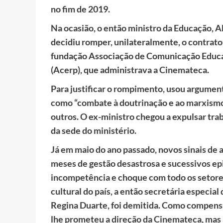
no fim de 2019.
Na ocasião, o então ministro da Educação,
decidiu romper, unilateralmente, o contrato
fundação Associação de Comunicação Educa
(Acerp), que administrava a Cinemateca.
Para justificar o rompimento, usou argumen
como “combate à doutrinação e ao marxismo 
outros. O ex-ministro chegou a expulsar tr
da sede do ministério.
Já em maio do ano passado, novos sinais de
meses de gestão desastrosa e sucessivos ep
incompetência e choque com todo os setor
cultural do país, a então secretária especial d
Regina Duarte, foi demitida. Como compens
lhe prometeu a direção da Cinemateca, mas 