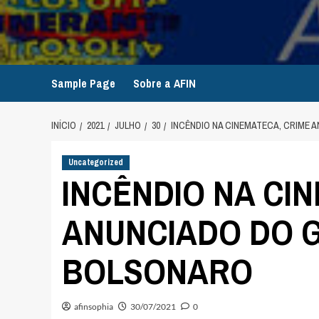
Avançar
para
o
conteúdo
Sample Page
Sobre a AFIN
INÍCIO
2021
JULHO
30
INCÊNDIO NA CINEMATECA, CRIME
Uncategorized
INCÊNDIO NA CI
ANUNCIADO DO 
BOLSONARO
afinsophia
30/07/2021
0