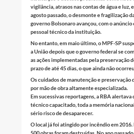
vigilância, atrasos nas contas de água e luz, 
agosto passado, o desmonte e fragilização da
governo Bolsonaro avançou, com o anúncio
pessoal técnico da instituição.
No entanto, em maio último, o MPF-SP susp
a União depois que o governo federal se c
as ações implementadas pela preservação d
prazo de até 45 dias, o que ainda não ocorreu
Os cuidados de manutenção e preservação d
por mão de obra altamente especializada.
Em sucessivas reportagens, a RBA alertava 
técnico capacitado, toda a memória nacional
sério risco de desaparecer.
O local já foi atingido por incêndio em 2016.
500 obras foram destruídas. No ano passado