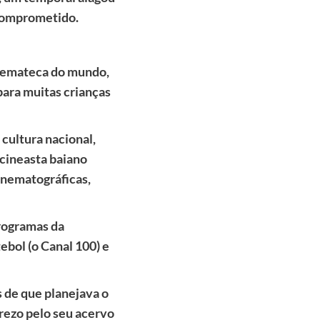
 comprometido.
cinemateca do mundo,
para muitas crianças
cultura nacional,
 cineasta baiano
cinematográficas,
rogramas da
tebol (o Canal 100) e
 de que planejava o
rezo pelo seu acervo