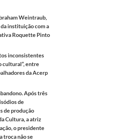
 Abraham Weintraub,
 da instituição com a
tiva Roquette Pinto
tos inconsistentes
cultural”, entre
abalhadores da Acerp
 abandono. Após três
isódios de
es de produção
a Cultura, a atriz
ação, o presidente
a troca não se