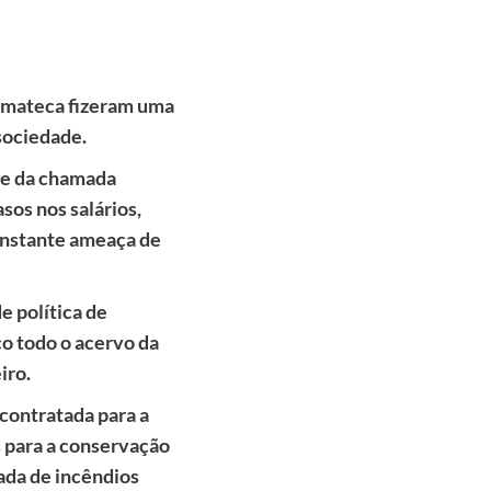
nemateca fizeram uma
sociedade.
ge da chamada
sos nos salários,
onstante ameaça de
e política de
o todo o acervo da
iro.
contratada para a
 para a conservação
gada de incêndios