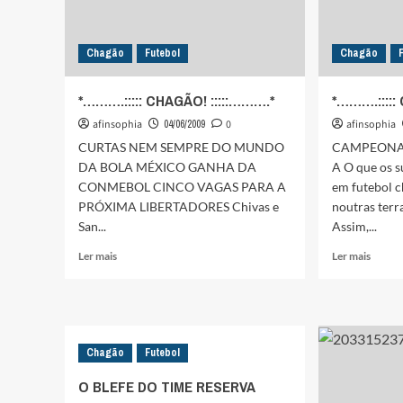
Chagão
Futebol
Chagão
*……….::::: CHAGÃO! :::::……….*
*……….:::::
afinsophia
04/06/2009
0
afinsophia
CURTAS NEM SEMPRE DO MUNDO
CAMPEONAT
DA BOLA MÉXICO GANHA DA
A O que os 
CONMEBOL CINCO VAGAS PARA A
em futebol 
PRÓXIMA LIBERTADORES Chivas e
noutras terr
San...
Assim,...
Leia
Leia
Ler mais
Ler mais
mais
mais
sobre
sobre
*……….:::::
*……….::
CHAGÃO!
CHAG
:::::
:::::
Chagão
Futebol
……….*
……….*
O BLEFE DO TIME RESERVA