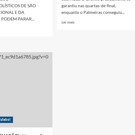
OLÍSTICOS DE SÃO
garantiu nas quartas-de-final,
CIONAL E DA
enquanto o Palmeiras conseguiu...
PODEM PARAR...
Leia
Ler mais
mais
sobre
*……….:::::
CHAGÃO!
:::
:::::
ÃO!
……….*
Futebol