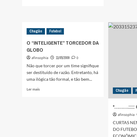
sobre
mais
*……….::
sobre
CHAG
*……….:::::
:::::
CHAGÃO!
……….*
:::::
Chagão
Futebol
……….*
O “INTELIGENTE” TORCEDOR DA
GLOBO
afinsophia
11/05/2009
0
Não que torcer por um time signifique
ser destituído de razão. Entretanto, há
uma ilógica tão formal, e tão bem...
Leia
Ler mais
Chagão
mais
sobre
*……….:::::
O
“INTELIGENTE”
afinsophia
TORCEDOR
CURTAS N
DA
GLOBO
DO FUTEBO
ECONÔMIC