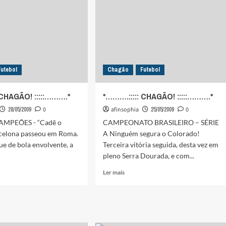
Futebol
Chagão
Futebol
 CHAGÃO! :::::……….*
*……….::::: CHAGÃO! :::::……….*
28/05/2009
0
afinsophia
25/05/2009
0
AMPEÕES - “Cadê o
CAMPEONATO BRASILEIRO – SÉRIE
rcelona passeou em Roma.
A Ninguém segura o Colorado!
e de bola envolvente, a
Terceira vitória seguida, desta vez em
pleno Serra Dourada, e com...
Leia
Ler mais
mais
sobre
:::
*……….:::::
ÃO!
CHAGÃO!
:::::