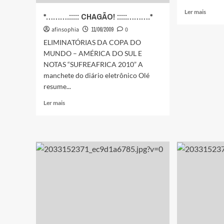
Leia
Ler mais
*……….::::: CHAGÃO! :::::……….*
mais
afinsophia
11/06/2009
0
sobre
O
ELIMINATÓRIAS DA COPA DO
CAMP
MUNDO – AMÉRICA DO SUL E
DA
NOTAS “SUFREAFRICA 2010” A
MORA
manchete do diário eletrônico Olé
KAKÁ
resume...
E
A
Leia
Ler mais
AMAN
mais
TORC
sobre
DO
*……….:::::
MILA
CHAGÃO!
:::::
……….*