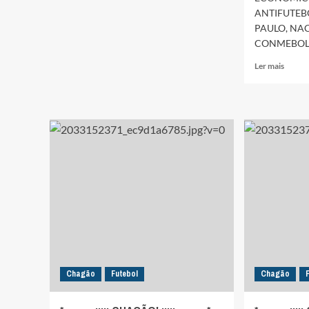
ANTIFUTEB
PAULO, NA
CONMEBOL 
Leia
Ler mais
mais
sobre
*……….::
CHAG
:::::
……….*
Chagão
Futebol
Chagão