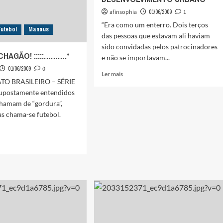
afinsophia
01/06/2009
1
“Era como um enterro. Dois terços
Futebol
Manaus
das pessoas que estavam ali haviam
sido convidadas pelos patrocinadores
 CHAGÃO! :::::……….*
e não se importavam...
01/06/2009
0
Leia
Ler mais
O BRASILEIRO – SÉRIE
mais
sobre
supostamente entendidos
GOVERNO
chamam de “gordura”,
COMEMORA,
as chama-se futebol.
MAS
INDICAÇÃO
À
COPA
NÃO
TEM
:::
FUTEBOL
ÃO!
NEM
DESENVOLVIMENTO
URBANO