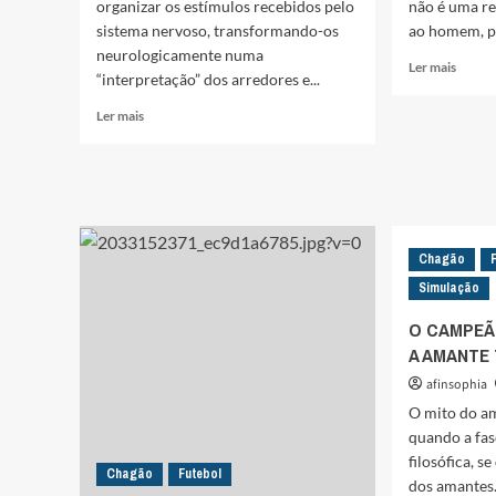
organizar os estímulos recebidos pelo
não é uma re
sistema nervoso, transformando-os
ao homem, pa
neurologicamente numa
Leia
Ler mais
“interpretação” dos arredores e...
mais
sobre
Leia
Ler mais
O
mais
BARU
sobre
DOS
A
AFRI
IMPRENSA
E
ESPORTIVA
O
E
SILÊN
Chagão
A
DOS
INTELIGÊNCIA
Simulação
‘BOLE
DO
JOGADOR
O CAMPEÃ
A AMANTE 
afinsophia
O mito do am
quando a fas
filosófica, s
Chagão
Futebol
dos amantes..