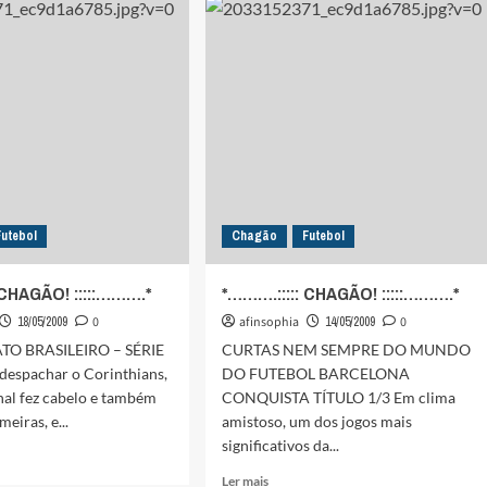
……….*
Futebol
Chagão
Futebol
 CHAGÃO! :::::……….*
*……….::::: CHAGÃO! :::::……….*
18/05/2009
0
afinsophia
14/05/2009
0
O BRASILEIRO – SÉRIE
CURTAS NEM SEMPRE DO MUNDO
despachar o Corinthians,
DO FUTEBOL BARCELONA
nal fez cabelo e também
CONQUISTA TÍTULO 1/3 Em clima
eiras, e...
amistoso, um dos jogos mais
significativos da...
Leia
Ler mais