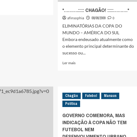
*……….::::: CHAGÃO! :::::……….*
afinsophia
08/06/2009
0
ELIMINATÓRIAS DA COPA DO
EÃO
MUNDO – AMÉRICA DO SUL
Embora endeusado atualmente como
L
o elemento principal determinante do
sucesso ou...
Leia
Ler mais
TE
mais
IDA
sobre
*……….:::::
N
CHAGÃO!
:::::
Chagão
Futebol
Manaus
……….*
Política
GOVERNO COMEMORA, MAS
INDICAÇÃO À COPA NÃO TEM
FUTEBOL NEM
DESENVOLVIMENTO URBANO