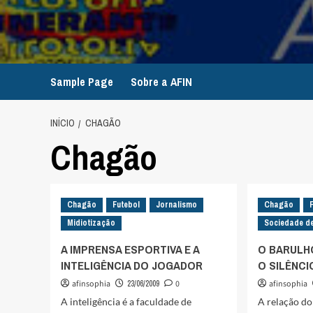
Avançar
para
o
conteúdo
Sample Page
Sobre a AFIN
INÍCIO
CHAGÃO
Chagão
Chagão
Futebol
Jornalismo
Chagão
Midiotização
Sociedade de
A IMPRENSA ESPORTIVA E A
O BARULH
INTELIGÊNCIA DO JOGADOR
O SILÊNCI
afinsophia
23/06/2009
0
afinsophia
A inteligência é a faculdade de
A relação d