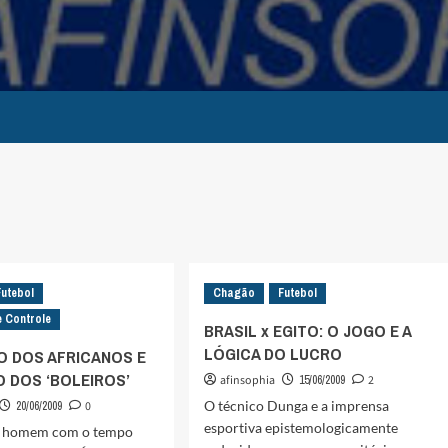
Futebol
Chagão
Futebol
 Controle
BRASIL x EGITO: O JOGO E A
LÓGICA DO LUCRO
O DOS AFRICANOS E
O DOS ‘BOLEIROS’
afinsophia
15/06/2009
2
O técnico Dunga e a imprensa
20/06/2009
0
esportiva epistemologicamente
o homem com o tempo