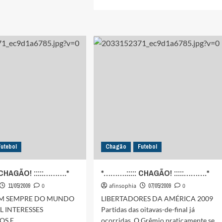
mais
:::
sobre
ÃO!
*……….:::::
CHAGÃO!
:::::
……….*
Futebol
Chagão
Futebol
 CHAGÃO! :::::……….*
*……….::::: CHAGÃO! :::::……….*
11/05/2009
0
afinsophia
07/05/2009
0
EM SEMPRE DO MUNDO
LIBERTADORES DA AMÉRICA 2009
L INTERESSES
Partidas das oitavas-de-final já
OS E
ocorridas. O Grêmio praticamente se