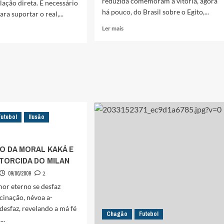
reduzida comemoram a vitória, agora
lação direta. É necessário
há pouco, do Brasil sobre o Egito,...
ra suportar o real,...
Leia
Ler mais
mais
sobre
BRASIL
x
LHO
EGITO:
O
CANOS
JOGO
E
A
CIO
Futebol
Ilusão
LÓGICA
DO
IROS’
LUCRO
O DA MORAL KAKÁ E
TORCIDA DO MILAN
09/06/2009
2
or eterno se desfaz
cinação, névoa a-
e desfaz, revelando a má fé
Chagão
Futebol
..