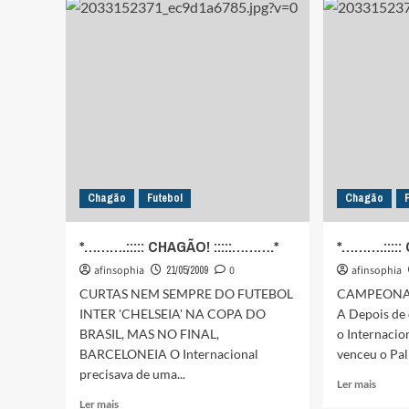
……….*
Chagão
Futebol
Chagão
*……….::::: CHAGÃO! :::::……….*
*……….:::::
afinsophia
21/05/2009
0
afinsophia
CURTAS NEM SEMPRE DO FUTEBOL
CAMPEONAT
INTER 'CHELSEIA' NA COPA DO
A Depois de 
BRASIL, MAS NO FINAL,
o Internacio
BARCELONEIA O Internacional
venceu o Palm
precisava de uma...
Leia
Ler mais
mais
Leia
Ler mais