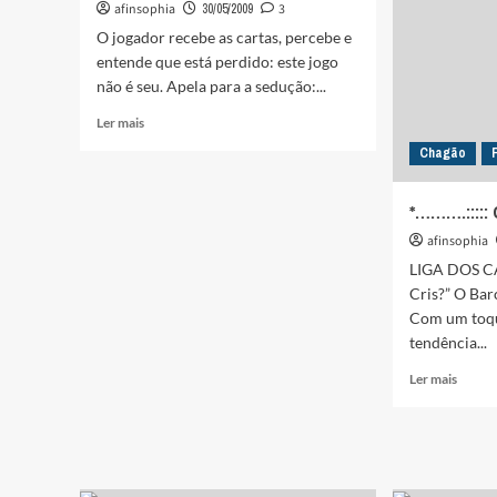
afinsophia
30/05/2009
3
O jogador recebe as cartas, percebe e
entende que está perdido: este jogo
não é seu. Apela para a sedução:...
Leia
Ler mais
mais
Chagão
sobre
O
BLEFE
*……….:::::
DO
afinsophia
TIME
RESERVA
LIGA DOS C
Cris?” O Ba
Com um toqu
tendência...
Leia
Ler mais
mais
sobre
*……….::
CHAG
:::::