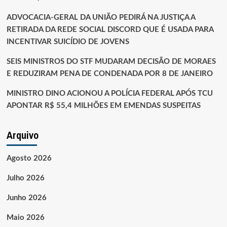
DE
ADVOCACIA-GERAL DA UNIÃO PEDIRÁ NA JUSTIÇA A
DEGENERAÇÃO
EMBRIOGÊNICA
RETIRADA DA REDE SOCIAL DISCORD QUE É USADA PARA
E
INCENTIVAR SUICÍDIO DE JOVENS
ONTOGÊNICA
PRODUTORAS
SEIS MINISTROS DO STF MUDARAM DECISÃO DE MORAES
DE
E REDUZIRAM PENA DE CONDENADA POR 8 DE JANEIRO
ATROFIA
DO
MINISTRO DINO ACIONOU A POLÍCIA FEDERAL APÓS TCU
EGO
APONTAR R$ 55,4 MILHÕES EM EMENDAS SUSPEITAS
Arquivo
Agosto 2026
Julho 2026
Junho 2026
Maio 2026