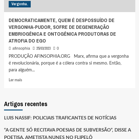
Vergonha.
DEMOCRATICAMENTE, QUEM É DESPOSSUÍDO DE
VERGONHA-PUDOR, SOFRE DE DEGENERAÇÃO
EMBRIOGÊNICA E ONTOGÊNICA PRODUTORAS DE
ATROFIA DO EGO
25/03/2023
afinsophia
0
PRODUÇÃO AFINSOPHIA.ORG Marx, afirma que a vergonha
é revolucionária, porque é a cólera contra si mesmo. Então,
para alguém...
Leia
Ler mais
mais
sobre
DEMOCRATICAMENTE,
Artigos recentes
QUEM
É
DESPOSSUÍDO
LUIS NASSIF: POLICIAIS TRAFICANTES DE NOTÍCIAS
DE
VERGONHA-
“A GENTE SÓ RECITAVA POESIAS DE SUBVERSÃO”, DISSE A
PUDOR,
POETISA, AMETISTA NUNES NO FLIPELÔ
SOFRE