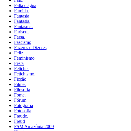
Falo.
Falta d'água
Família.
Fantasia
Fantasia.
Fantasma.
Fariseu.
Farsa.
Fascismo
Fazeres e Dizeres
Feliz.
Feminismo
Festa
Fetiche.
Fetichismo.
Ficção
Filme.
Filosofia
Fome.
Fórum
Fotografia
Fotosofia
Fraude.
Freud
FSM Amazônia 2009