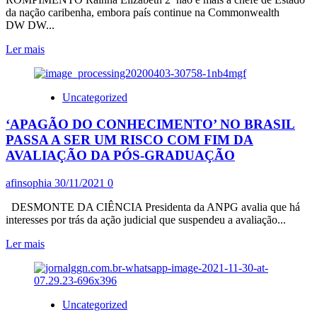
DEZEMBRO
da nação caribenha, embora país continue na Commonwealth
DW DW...
Leia
Ler mais
mais
sobre
ANTIGO
Uncategorized
POLO
ESCRAVOCRATA,
‘APAGÃO DO CONHECIMENTO’ NO BRASIL
BARBADOS
ROMPE
PASSA A SER UM RISCO COM FIM DA
LAÇO
AVALIAÇÃO DA PÓS-GRADUAÇÃO
COLONIAL
BRITÂNICO
afinsophia
30/11/2021
0
E
SE
DESMONTE DA CIÊNCIA Presidenta da ANPG avalia que há
DECLARA
interesses por trás da ação judicial que suspendeu a avaliação...
REPÚBLICA
Leia
Ler mais
mais
sobre
‘APAGÃO
DO
Uncategorized
CONHECIMENTO’