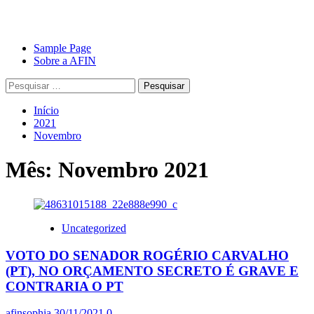
Avançar
Primary
Sample Page
para
Menu
Sobre a AFIN
o
Pesquisar
conteúdo
por:
Início
2021
Novembro
Mês:
Novembro 2021
Uncategorized
VOTO DO SENADOR ROGÉRIO CARVALHO
(PT), NO ORÇAMENTO SECRETO É GRAVE E
CONTRARIA O PT
afinsophia
30/11/2021
0