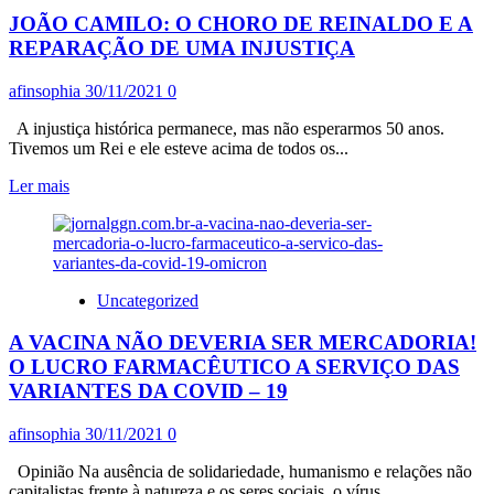
NO
JOÃO CAMILO: O CHORO DE REINALDO E A
BRASIL
PASSA
REPARAÇÃO DE UMA INJUSTIÇA
A
SER
afinsophia
30/11/2021
0
UM
RISCO
A injustiça histórica permanece, mas não esperarmos 50 anos.
COM
Tivemos um Rei e ele esteve acima de todos os...
FIM
DA
Leia
Ler mais
AVALIAÇÃO
mais
DA
sobre
PÓS-
JOÃO
GRADUAÇÃO
CAMILO:
O
Uncategorized
CHORO
DE
A VACINA NÃO DEVERIA SER MERCADORIA!
REINALDO
E
O LUCRO FARMACÊUTICO A SERVIÇO DAS
A
VARIANTES DA COVID – 19
REPARAÇÃO
DE
afinsophia
30/11/2021
0
UMA
INJUSTIÇA
Opinião Na ausência de solidariedade, humanismo e relações não
capitalistas frente à natureza e os seres sociais, o vírus...