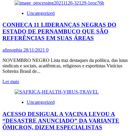
sobre
PAI
Uncategorized
DO
FOME
CONHEÇA 11 LIDERANÇAS NEGRAS DO
ZERO
DIZ
ESTADO DE PERNAMBUCO QUE SÃO
QUE
REFERÊNCIAS EM SUAS ÁREAS
NÃO
HÁ
afinsophia
28/11/2021
0
“COMBATE
A
NOVEMBRO NEGRO Lista traz destaques da política, das lutas
FOME”
sindicais e sociais, acadêmicas, religiosos e esportistas Vinícius
NO
Sobreira Brasil de...
BRASIL
DE
Leia
Ler mais
BOLSONARO
mais
sobre
CONHEÇA
Uncategorized
11
LIDERANÇAS
ACESSO DESIGUAL A VACINA LEVOU A
NEGRAS
DO
“DESASTRE ANUNCIADO” DA VARIANTE
ESTADO
ÔMICRON, DIZEM ESPECIALISTAS
DE
PERNAMBUCO