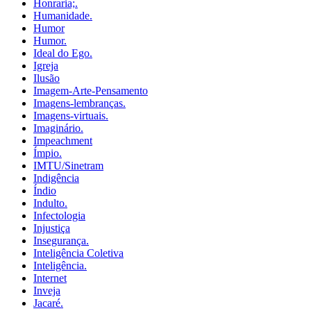
Honraria;.
Humanidade.
Humor
Humor.
Ideal do Ego.
Igreja
Ilusão
Imagem-Arte-Pensamento
Imagens-lembranças.
Imagens-virtuais.
Imaginário.
Impeachment
Ímpio.
IMTU/Sinetram
Indigência
Índio
Indulto.
Infectologia
Injustiça
Insegurança.
Inteligência Coletiva
Inteligência.
Internet
Inveja
Jacaré.