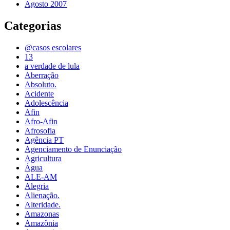
Agosto 2007
Categorias
@casos escolares
13
a verdade de lula
Aberração
Absoluto.
Acidente
Adolescência
Afin
Afro-Afin
Afrosofia
Agência PT
Agenciamento de Enunciação
Agricultura
Água
ALE-AM
Alegria
Alienação.
Alteridade.
Amazonas
Amazônia