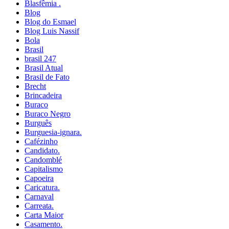
Blasfêmia .
Blog
Blog do Esmael
Blog Luis Nassif
Bola
Brasil
brasil 247
Brasil Atual
Brasil de Fato
Brecht
Brincadeira
Buraco
Buraco Negro
Burguês
Burguesia-ignara.
Cafézinho
Candidato.
Candomblé
Capitalismo
Capoeira
Caricatura.
Carnaval
Carreata.
Carta Maior
Casamento.