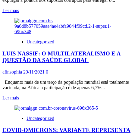
expurgar a política dos supostos corruptos para entregar o...
À
TODA
Leia
Ler mais
POPULAÇÃO
mais
DO
sobre
PLANETA;
ALDO
LULA
FORNAZIERI:
É
MORO
Uncategorized
UM
E
DOS
A
LUIS NASSIF: O MULTILATERALISMO E A
SIGNATÁRIOS
SÍNTESE
DA
QUESTÃO DA SAÚDE GLOBAL
PERVERSIDADE
afinsophia
29/11/2021
0
Enquanto mais de um terço da população mundial está totalmente
vacinada, na África a participação é de apenas 6,7%...
Leia
Ler mais
mais
sobre
LUIS
Uncategorized
NASSIF:
O
COVID-OMICRONS: VARIANTE REPRESENTA
MULTILATERALISMO