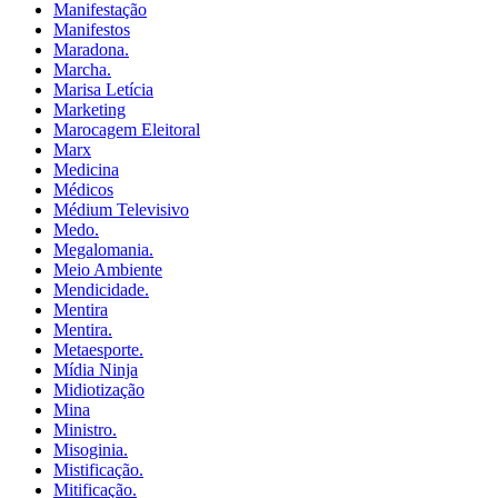
Manifestação
Manifestos
Maradona.
Marcha.
Marisa Letícia
Marketing
Marocagem Eleitoral
Marx
Medicina
Médicos
Médium Televisivo
Medo.
Megalomania.
Meio Ambiente
Mendicidade.
Mentira
Mentira.
Metaesporte.
Mídia Ninja
Midiotização
Mina
Ministro.
Misoginia.
Mistificação.
Mitificação.