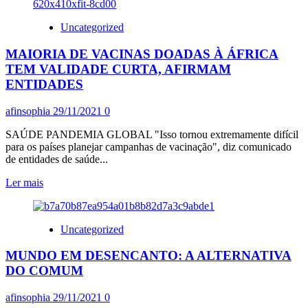
POPULARIDADE
DE
Uncategorized
BOLSONARO
DESPENCA
MAIORIA DE VACINAS DOADAS À ÁFRICA
E
FICA
TEM VALIDADE CURTA, AFIRMAM
ABAIXO
ENTIDADES
DE
20%
afinsophia
29/11/2021
0
PELA
PRIMEIRA
SAÚDE PANDEMIA GLOBAL "Isso tornou extremamente difícil
VEZ
para os países planejar campanhas de vacinação", diz comunicado
DESDE
de entidades de saúde...
JANEIRO
DE
Leia
Ler mais
2019
mais
sobre
MAIORIA
Uncategorized
DE
VACINAS
MUNDO EM DESENCANTO: A ALTERNATIVA
DOADAS
À
DO COMUM
ÁFRICA
TEM
afinsophia
29/11/2021
0
VALIDADE