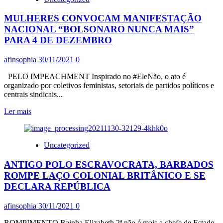
“QUEM
TEM
MULHERES CONVOCAM MANIFESTAÇÃO
QUE
GANHAR
NACIONAL “BOLSONARO NUNCA MAIS”
COM
PARA 4 DE DEZEMBRO
A
PETROBRÁS
afinsophia
30/11/2021
0
É
O
PELO IMPEACHMENT Inspirado no #EleNão, o ato é
POVO
organizado por coletivos feministas, setoriais de partidos políticos e
BRASILEIRO,
centrais sindicais...
QUE
A
Leia
Ler mais
CRIOU”
mais
sobre
MULHERES
Uncategorized
CONVOCAM
MANIFESTAÇÃO
ANTIGO POLO ESCRAVOCRATA, BARBADOS
NACIONAL
“BOLSONARO
ROMPE LAÇO COLONIAL BRITÂNICO E SE
NUNCA
DECLARA REPÚBLICA
MAIS”
PARA
afinsophia
30/11/2021
0
4
DE
ROMPIMENTO Rainha Elizabeth 2ª não é mais a chefe de Estado