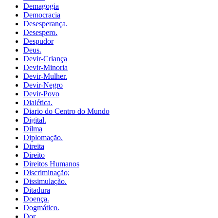
Demagogia
Democracia
Desesperança.
Desespero.
Despudor
Deus.
Devir-Criança
Devir-Minoria
Devir-Mulher.
Devir-Negro
Devir-Povo
Dialética.
Diario do Centro do Mundo
Digital.
Dilma
Diplomação.
Direita
Direito
Direitos Humanos
Discriminação;
Dissimulação.
Ditadura
Doença.
Dogmático.
Dor.