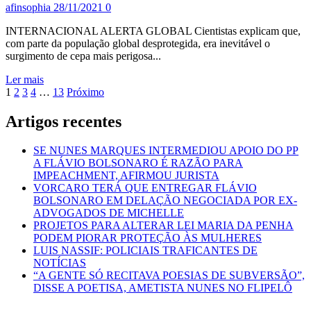
afinsophia
28/11/2021
0
QUE
SÃO
INTERNACIONAL ALERTA GLOBAL Cientistas explicam que,
REFERÊNCIAS
com parte da população global desprotegida, era inevitável o
EM
surgimento de cepa mais perigosa...
SUAS
ÁREAS
Leia
Ler mais
Paginação
mais
1
2
3
4
…
13
Próximo
sobre
dos
ACESSO
Artigos recentes
conteúdos
DESIGUAL
A
SE NUNES MARQUES INTERMEDIOU APOIO DO PP
VACINA
A FLÁVIO BOLSONARO É RAZÃO PARA
LEVOU
IMPEACHMENT, AFIRMOU JURISTA
A
VORCARO TERÁ QUE ENTREGAR FLÁVIO
“DESASTRE
BOLSONARO EM DELAÇÃO NEGOCIADA POR EX-
ANUNCIADO”
ADVOGADOS DE MICHELLE
DA
PROJETOS PARA ALTERAR LEI MARIA DA PENHA
VARIANTE
PODEM PIORAR PROTEÇÃO ÀS MULHERES
ÔMICRON,
LUIS NASSIF: POLICIAIS TRAFICANTES DE
DIZEM
NOTÍCIAS
ESPECIALISTAS
“A GENTE SÓ RECITAVA POESIAS DE SUBVERSÃO”,
DISSE A POETISA, AMETISTA NUNES NO FLIPELÔ