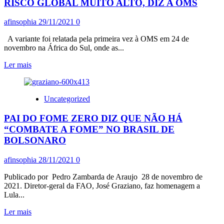
E
RISCO GLOBAL MUITO ALTO, DIZ A OMS
A
QUESTÃO
afinsophia
29/11/2021
0
DA
SAÚDE
A variante foi relatada pela primeira vez à OMS em 24 de
GLOBAL
novembro na África do Sul, onde as...
Leia
Ler mais
mais
sobre
COVID-
Uncategorized
OMICRONS:
VARIANTE
PAI DO FOME ZERO DIZ QUE NÃO HÁ
REPRESENTA
RISCO
“COMBATE A FOME” NO BRASIL DE
GLOBAL
BOLSONARO
MUITO
ALTO,
afinsophia
28/11/2021
0
DIZ
A
Publicado por Pedro Zambarda de Araujo 28 de novembro de
OMS
2021. Diretor-geral da FAO, José Graziano, faz homenagem a
Lula...
Leia
Ler mais
mais