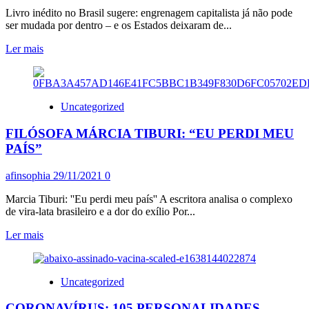
CURTA,
Livro inédito no Brasil sugere: engrenagem capitalista já não pode
AFIRMAM
ser mudada por dentro – e os Estados deixaram de...
ENTIDADES
Leia
Ler mais
mais
sobre
MUNDO
EM
Uncategorized
DESENCANTO:
A
FILÓSOFA MÁRCIA TIBURI: “EU PERDI MEU
ALTERNATIVA
PAÍS”
DO
COMUM
afinsophia
29/11/2021
0
Marcia Tiburi: ''Eu perdi meu país'' A escritora analisa o complexo
de vira-lata brasileiro e a dor do exílio Por...
Leia
Ler mais
mais
sobre
FILÓSOFA
Uncategorized
MÁRCIA
TIBURI:
CORONAVÍRUS: 105 PERSONALIDADES
“EU