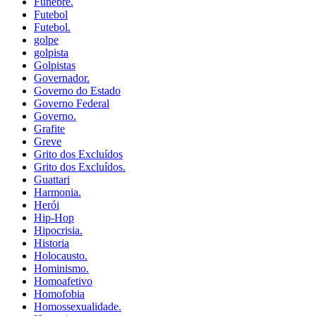
Fúnebre.
Futebol
Futebol.
golpe
golpista
Golpistas
Governador.
Governo do Estado
Governo Federal
Governo.
Grafite
Greve
Grito dos Excluídos
Grito dos Excluídos.
Guattari
Harmonia.
Herói
Hip-Hop
Hipocrisia.
Historia
Holocausto.
Hominismo.
Homoafetivo
Homofobia
Homossexualidade.