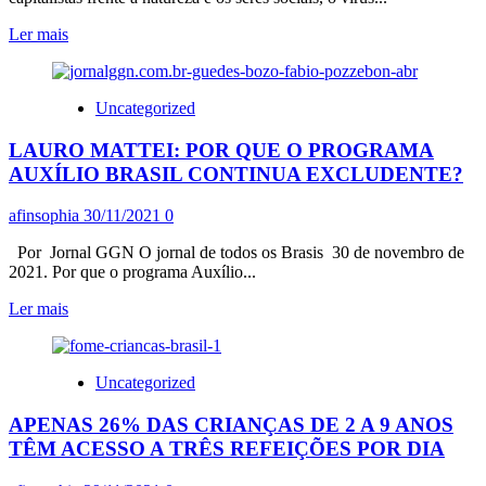
Leia
Ler mais
mais
sobre
A
Uncategorized
VACINA
NÃO
LAURO MATTEI: POR QUE O PROGRAMA
DEVERIA
SER
AUXÍLIO BRASIL CONTINUA EXCLUDENTE?
MERCADORIA!
O
afinsophia
30/11/2021
0
LUCRO
FARMACÊUTICO
Por Jornal GGN O jornal de todos os Brasis 30 de novembro de
A
2021. Por que o programa Auxílio...
SERVIÇO
DAS
Leia
Ler mais
VARIANTES
mais
DA
sobre
COVID
LAURO
Uncategorized
–
MATTEI:
19
POR
APENAS 26% DAS CRIANÇAS DE 2 A 9 ANOS
QUE
O
TÊM ACESSO A TRÊS REFEIÇÕES POR DIA
PROGRAMA
AUXÍLIO