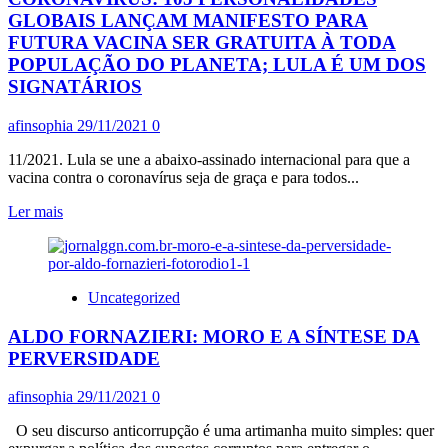
PERDI
GLOBAIS LANÇAM MANIFESTO PARA
MEU
FUTURA VACINA SER GRATUITA À TODA
PAÍS”
POPULAÇÃO DO PLANETA; LULA É UM DOS
SIGNATÁRIOS
afinsophia
29/11/2021
0
11/2021. Lula se une a abaixo-assinado internacional para que a
vacina contra o coronavírus seja de graça e para todos...
Leia
Ler mais
mais
sobre
CORONAVÍRUS:
105
Uncategorized
PERSONALIDADES
GLOBAIS
ALDO FORNAZIERI: MORO E A SÍNTESE DA
LANÇAM
MANIFESTO
PERVERSIDADE
PARA
FUTURA
afinsophia
29/11/2021
0
VACINA
SER
O seu discurso anticorrupção é uma artimanha muito simples: quer
GRATUITA