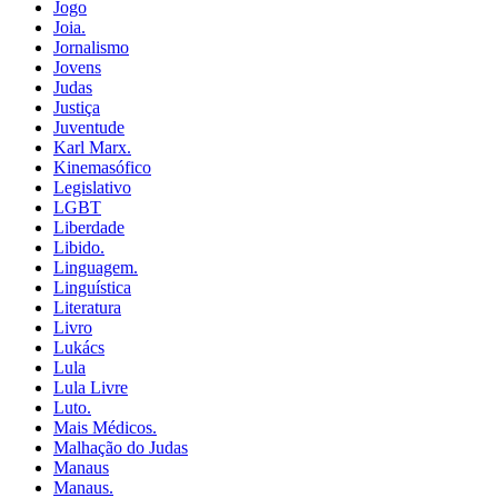
Jogo
Joia.
Jornalismo
Jovens
Judas
Justiça
Juventude
Karl Marx.
Kinemasófico
Legislativo
LGBT
Liberdade
Libido.
Linguagem.
Linguística
Literatura
Livro
Lukács
Lula
Lula Livre
Luto.
Mais Médicos.
Malhação do Judas
Manaus
Manaus.