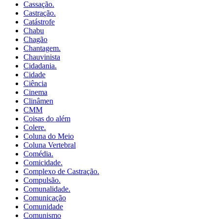
Cassação.
Castração.
Catástrofe
Chabu
Chagão
Chantagem.
Chauvinista
Cidadania.
Cidade
Ciência
Cinema
Clinâmen
CMM
Coisas do além
Colere.
Coluna do Meio
Coluna Vertebral
Comédia.
Comicidade.
Complexo de Castração.
Compulsão.
Comunalidade.
Comunicação
Comunidade
Comunismo