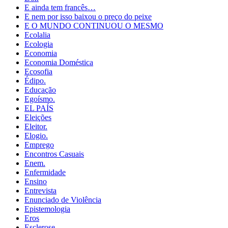
E ainda tem francês…
E nem por isso baixou o preço do peixe
E O MUNDO CONTINUOU O MESMO
Ecolalia
Ecologia
Economia
Economia Doméstica
Ecosofia
Édipo.
Educação
Egoísmo.
EL PAÍS
Eleições
Eleitor.
Elogio.
Emprego
Encontros Casuais
Enem.
Enfermidade
Ensino
Entrevista
Enunciado de Violência
Epistemologia
Eros
Esclerose.