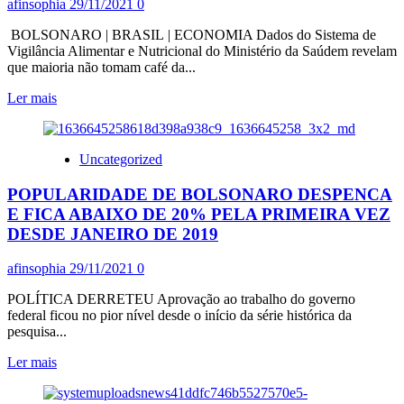
afinsophia
29/11/2021
0
BRASIL
CONTINUA
BOLSONARO | BRASIL | ECONOMIA Dados do Sistema de
EXCLUDENTE?
Vigilância Alimentar e Nutricional do Ministério da Saúdem revelam
que maioria não tomam café da...
Leia
Ler mais
mais
sobre
APENAS
Uncategorized
26%
DAS
POPULARIDADE DE BOLSONARO DESPENCA
CRIANÇAS
DE
E FICA ABAIXO DE 20% PELA PRIMEIRA VEZ
2
DESDE JANEIRO DE 2019
A
9
afinsophia
29/11/2021
0
ANOS
TÊM
POLÍTICA DERRETEU Aprovação ao trabalho do governo
ACESSO
federal ficou no pior nível desde o início da série histórica da
A
pesquisa...
TRÊS
REFEIÇÕES
Leia
Ler mais
POR
mais
DIA
sobre