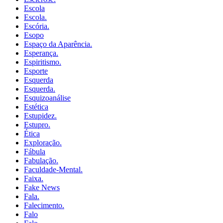
Escola
Escola.
Escória.
Esopo
Espaço da Aparência.
Esperança.
Espiritismo.
Esporte
Esquerda
Esquerda.
Esquizoanálise
Estética
Estupidez.
Estupro.
Ética
Exploração.
Fábula
Fabulação.
Faculdade-Mental.
Faixa.
Fake News
Fala.
Falecimento.
Falo