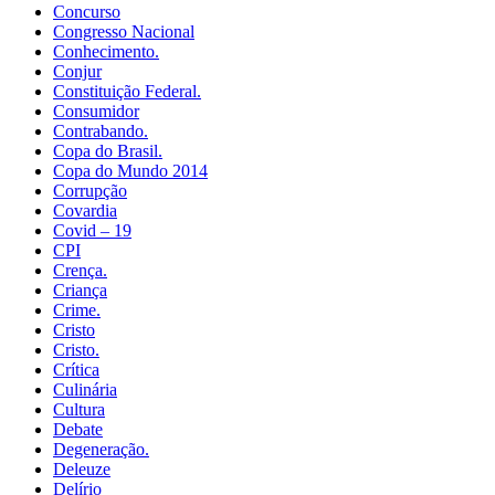
Concurso
Congresso Nacional
Conhecimento.
Conjur
Constituição Federal.
Consumidor
Contrabando.
Copa do Brasil.
Copa do Mundo 2014
Corrupção
Covardia
Covid – 19
CPI
Crença.
Criança
Crime.
Cristo
Cristo.
Crítica
Culinária
Cultura
Debate
Degeneração.
Deleuze
Delírio