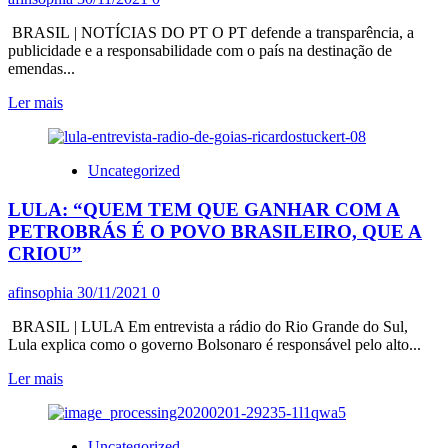
BRASIL | NOTÍCIAS DO PT O PT defende a transparência, a
publicidade e a responsabilidade com o país na destinação de
emendas...
Leia
Ler mais
mais
sobre
VOTO
Uncategorized
DO
SENADOR
LULA: “QUEM TEM QUE GANHAR COM A
ROGÉRIO
CARVALHO
PETROBRÁS É O POVO BRASILEIRO, QUE A
(PT),
CRIOU”
NO
ORÇAMENTO
afinsophia
30/11/2021
0
SECRETO
É
BRASIL | LULA Em entrevista a rádio do Rio Grande do Sul,
GRAVE
Lula explica como o governo Bolsonaro é responsável pelo alto...
E
CONTRARIA
Leia
Ler mais
O
mais
PT
sobre
LULA:
Uncategorized