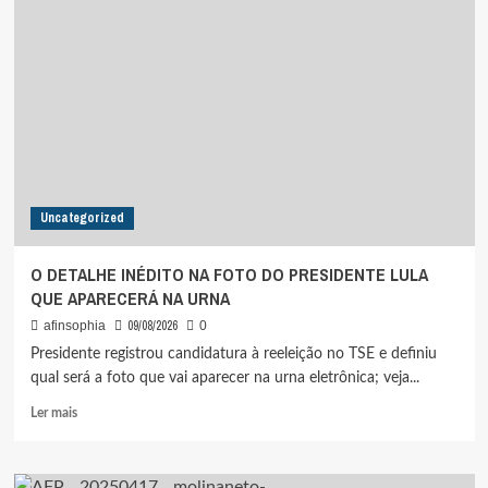
“APATIA”
DE
MINISTRO
DA
JUSTIÇA
NA
DISPUTA
DA
PF
COM
Uncategorized
ANDRÉ
MENDONÇA
O DETALHE INÉDITO NA FOTO DO PRESIDENTE LULA
QUE APARECERÁ NA URNA
09/08/2026
afinsophia
0
Presidente registrou candidatura à reeleição no TSE e definiu
qual será a foto que vai aparecer na urna eletrônica; veja...
Leia
Ler mais
mais
sobre
O