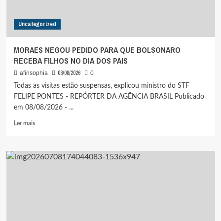
NA
AMAZÔNIA
Uncategorized
MORAES NEGOU PEDIDO PARA QUE BOLSONARO
RECEBA FILHOS NO DIA DOS PAIS
08/08/2026
afinsophia
0
Todas as visitas estão suspensas, explicou ministro do STF
FELIPE PONTES - REPÓRTER DA AGÊNCIA BRASIL Publicado
em 08/08/2026 - ...
Leia
Ler mais
mais
sobre
MORAES
NEGOU
PEDIDO
PARA
QUE
BOLSONARO
RECEBA
FILHOS