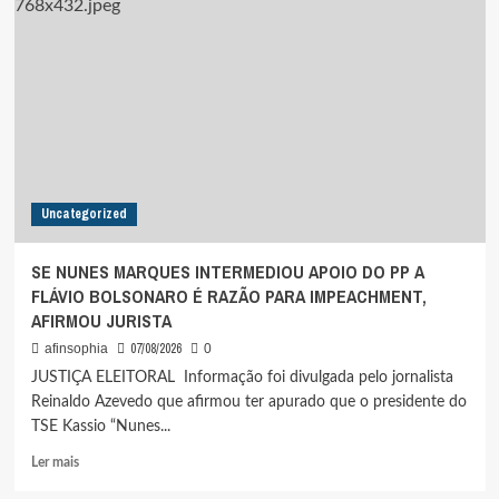
AMAZÔNIA
CAI
36,87%
NO
ÚLTIMO
ANO
Uncategorized
SE NUNES MARQUES INTERMEDIOU APOIO DO PP A
FLÁVIO BOLSONARO É RAZÃO PARA IMPEACHMENT,
AFIRMOU JURISTA
07/08/2026
afinsophia
0
JUSTIÇA ELEITORAL Informação foi divulgada pelo jornalista
Reinaldo Azevedo que afirmou ter apurado que o presidente do
TSE Kassio “Nunes...
Leia
Ler mais
mais