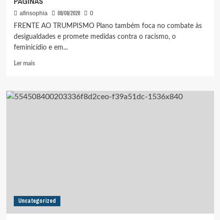
PÁGINAS
08/08/2026
afinsophia
0
FRENTE AO TRUMPISMO Plano também foca no combate às
desigualdades e promete medidas contra o racismo, o
feminicídio e em...
Leia
Ler mais
mais
sobre
LULA
PROTOCOLOU
CANDIDATURA
E
LANÇOU
PLANO
DE
GOVERNO
COM
PALAVRA
“SOBERANIA”
EM
Uncategorized
21
DAS