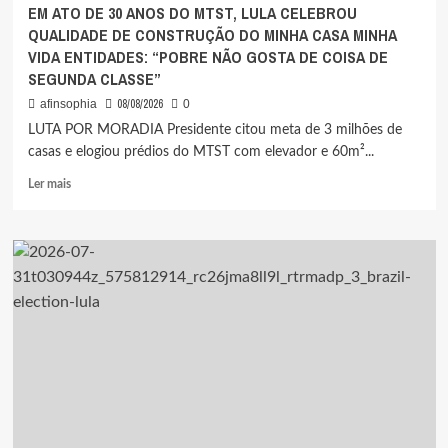
84
EM ATO DE 30 ANOS DO MTST, LULA CELEBROU
PÁGINAS
QUALIDADE DE CONSTRUÇÃO DO MINHA CASA MINHA
VIDA ENTIDADES: “POBRE NÃO GOSTA DE COISA DE
SEGUNDA CLASSE”
08/08/2026
afinsophia
0
LUTA POR MORADIA Presidente citou meta de 3 milhões de
casas e elogiou prédios do MTST com elevador e 60m²...
Leia
Ler mais
mais
sobre
EM
ATO
DE
30
ANOS
DO
MTST,
LULA
CELEBROU
QUALIDADE
DE
CONSTRUÇÃO