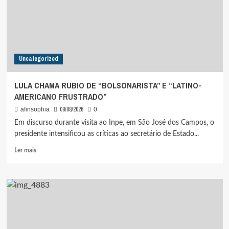
AO
VICE
DE
FLÁVIO
BOLSONARO
Uncategorized
LULA CHAMA RUBIO DE “BOLSONARISTA” E “LATINO-
AMERICANO FRUSTRADO”
08/08/2026
afinsophia
0
Em discurso durante visita ao Inpe, em São José dos Campos, o
presidente intensificou as críticas ao secretário de Estado...
Leia
Ler mais
mais
sobre
LULA
CHAMA
RUBIO
DE
“BOLSONARISTA”
E