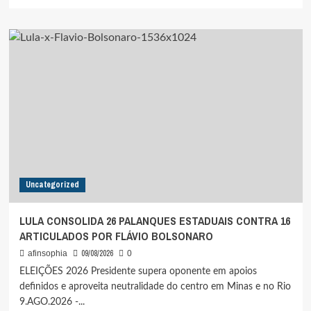
mais
sobre
STM
TIRA
PATENTE
DE
TENENTE
DO
EXERCITO
QUE
TRANSMITIU
HIV
INTENCIONALMENTE
A
Uncategorized
DUAS
MULHERES
LULA CONSOLIDA 26 PALANQUES ESTADUAIS CONTRA 16
ARTICULADOS POR FLÁVIO BOLSONARO
09/08/2026
afinsophia
0
ELEIÇÕES 2026 Presidente supera oponente em apoios
definidos e aproveita neutralidade do centro em Minas e no Rio
9.AGO.2026 -...