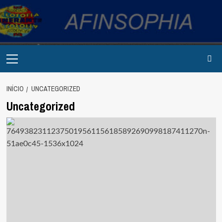
Avançar
para
o
conteúdo
Primary
Menu
INÍCIO
UNCATEGORIZED
Uncategorized