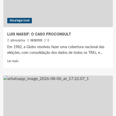
DOMINGO,
9
Uncategorized
LUIS NASSIF: O CASO PROCONSULT
09/08/2026
afinsophia
0
Em 1982, a Globo resolveu fazer uma cobertura nacional das
eleições, com consolidação dos dados de todos os TREs, e...
Leia
Ler mais
mais
sobre
LUIS
NASSIF:
O
CASO
PROCONSULT