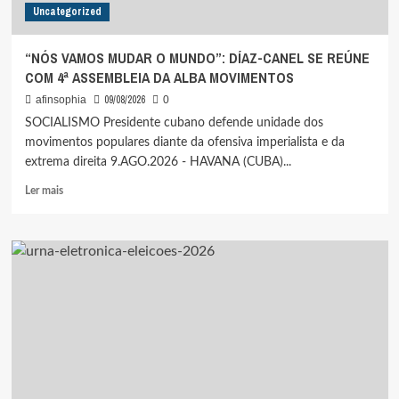
Uncategorized
“NÓS VAMOS MUDAR O MUNDO”: DÍAZ-CANEL SE REÚNE
COM 4ª ASSEMBLEIA DA ALBA MOVIMENTOS
09/08/2026
afinsophia
0
SOCIALISMO Presidente cubano defende unidade dos
movimentos populares diante da ofensiva imperialista e da
extrema direita 9.AGO.2026 - HAVANA (CUBA)...
Leia
Ler mais
mais
sobre
“NÓS
VAMOS
MUDAR
O
MUNDO”:
DÍAZ-
CANEL
SE
REÚNE
COM