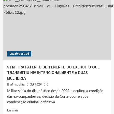
DETALHE
INÉDITO
NA
FOTO
DO
PRESIDENTE
LULA
QUE
APARECERÁ
NA
URNA
Uncategorized
STM TIRA PATENTE DE TENENTE DO EXERCITO QUE
TRANSMITIU HIV INTENCIONALMENTE A DUAS
MULHERES
09/08/2026
afinsophia
0
Militar sabia do diagnóstico desde 2003 e ocultou a condição
das ex-companheiras; decisão da Corte ocorre após
condenação criminal definitiva...
Leia
Ler mais