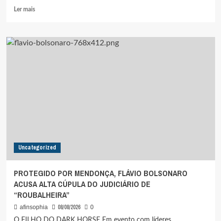
Leia
Ler mais
mais
sobre
LULA
CONSOLIDA
26
PALANQUES
ESTADUAIS
CONTRA
16
ARTICULADOS
POR
FLÁVIO
BOLSONARO
Uncategorized
PROTEGIDO POR MENDONÇA, FLÁVIO BOLSONARO
ACUSA ALTA CÚPULA DO JUDICIÁRIO DE
“ROUBALHEIRA”
08/08/2026
afinsophia
0
O FILHO DO DARK HORSE Em evento com líderes