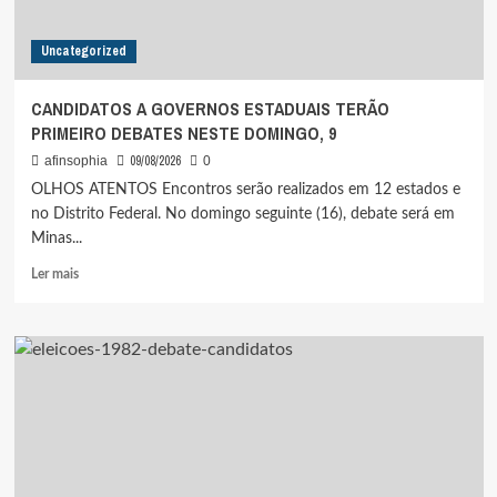
4ª
ASSEMBLEIA
Uncategorized
DA
ALBA
MOVIMENTOS
CANDIDATOS A GOVERNOS ESTADUAIS TERÃO
PRIMEIRO DEBATES NESTE DOMINGO, 9
09/08/2026
afinsophia
0
OLHOS ATENTOS Encontros serão realizados em 12 estados e
no Distrito Federal. No domingo seguinte (16), debate será em
Minas...
Leia
Ler mais
mais
sobre
CANDIDATOS
A
GOVERNOS
ESTADUAIS
TERÃO
PRIMEIRO
DEBATES
NESTE