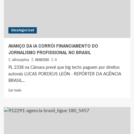
RECEBERAM
BOLSA
PARA
ESTUDAR
NO
Uncategorized
EXTERIOR
AVANÇO DA IA CORRÓI FINANCIAMENTO DO
JORNALISMO PROFISSIONAL NO BRASIL
09/08/2026
afinsophia
0
PL 2338 na Câmara prevê que big techs paguem por direitos
autorais LUCAS PORDEUS LEÓN - REPÓRTER DA AGÊNCIA
BRASIL...
Leia
Ler mais
mais
sobre
AVANÇO
DA
IA
CORRÓI
FINANCIAMENTO