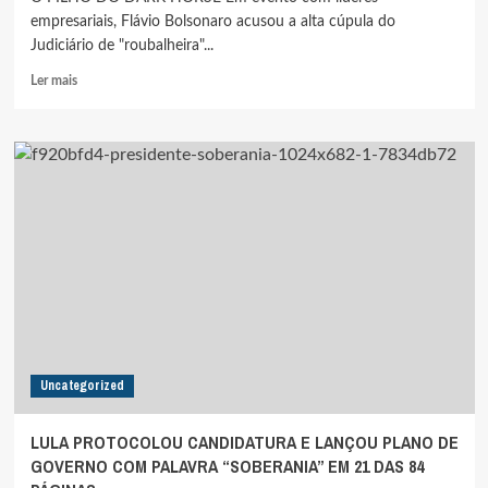
empresariais, Flávio Bolsonaro acusou a alta cúpula do
Judiciário de "roubalheira"...
Leia
Ler mais
mais
sobre
PROTEGIDO
POR
MENDONÇA,
FLÁVIO
BOLSONARO
ACUSA
ALTA
CÚPULA
DO
JUDICIÁRIO
DE
“ROUBALHEIRA”
Uncategorized
LULA PROTOCOLOU CANDIDATURA E LANÇOU PLANO DE
GOVERNO COM PALAVRA “SOBERANIA” EM 21 DAS 84