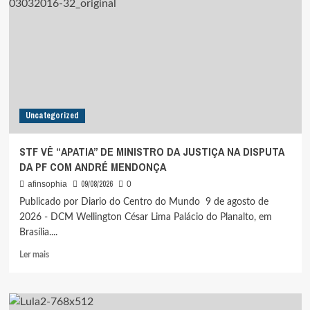
ATENDIMENTOS
ESPECIALIZADOS
À
MULHER
EM
2025
Uncategorized
STF VÊ “APATIA” DE MINISTRO DA JUSTIÇA NA DISPUTA
DA PF COM ANDRÉ MENDONÇA
09/08/2026
afinsophia
0
Publicado por Diario do Centro do Mundo 9 de agosto de
2026 - DCM Wellington César Lima Palácio do Planalto, em
Brasília....
Leia
Ler mais
mais
sobre
STF
VÊ