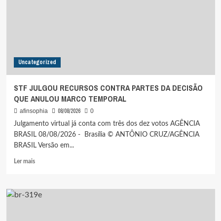
“LATINO-
AMERICANO
FRUSTRADO”
Uncategorized
STF JULGOU RECURSOS CONTRA PARTES DA DECISÃO
QUE ANULOU MARCO TEMPORAL
08/08/2026
afinsophia
0
Julgamento virtual já conta com três dos dez votos AGÊNCIA
BRASIL 08/08/2026 - Brasília © ANTÔNIO CRUZ/AGÊNCIA
BRASIL Versão em...
Leia
Ler mais
mais
sobre
STF
JULGOU
RECURSOS
CONTRA