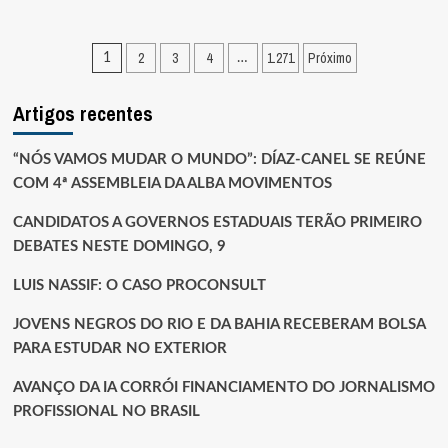
sobre
SE
NUNES
Paginação
2
3
4
1.271
Próximo
1
…
MARQUES
dos
INTERMEDIOU
APOIO
Artigos recentes
conteúdos
DO
PP
A
“NÓS VAMOS MUDAR O MUNDO”: DÍAZ-CANEL SE REÚNE
FLÁVIO
COM 4ª ASSEMBLEIA DA ALBA MOVIMENTOS
BOLSONARO
É
CANDIDATOS A GOVERNOS ESTADUAIS TERÃO PRIMEIRO
RAZÃO
DEBATES NESTE DOMINGO, 9
PARA
IMPEACHMENT,
LUIS NASSIF: O CASO PROCONSULT
AFIRMOU
JURISTA
JOVENS NEGROS DO RIO E DA BAHIA RECEBERAM BOLSA
PARA ESTUDAR NO EXTERIOR
AVANÇO DA IA CORRÓI FINANCIAMENTO DO JORNALISMO
PROFISSIONAL NO BRASIL