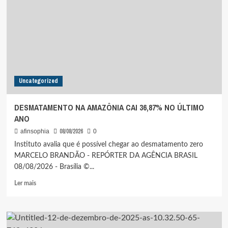
PARTES
DA
DECISÃO
QUE
ANULOU
MARCO
TEMPORAL
Uncategorized
DESMATAMENTO NA AMAZÔNIA CAI 36,87% NO ÚLTIMO
ANO
08/08/2026
afinsophia
0
Instituto avalia que é possível chegar ao desmatamento zero
MARCELO BRANDÃO - REPÓRTER DA AGÊNCIA BRASIL
08/08/2026 - Brasília ©...
Leia
Ler mais
mais
sobre
DESMATAMENTO
NA