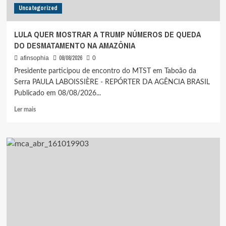
Uncategorized
DO
MINHA
CASA
LULA QUER MOSTRAR A TRUMP NÚMEROS DE QUEDA
MINHA
DO DESMATAMENTO NA AMAZÔNIA
VIDA
ENTIDADES:
08/08/2026
afinsophia
0
“POBRE
Presidente participou de encontro do MTST em Taboão da
NÃO
Serra PAULA LABOISSIÈRE - REPÓRTER DA AGÊNCIA BRASIL
GOSTA
Publicado em 08/08/2026...
DE
COISA
Leia
Ler mais
DE
mais
SEGUNDA
sobre
CLASSE”
LULA
QUER
MOSTRAR
A
TRUMP
NÚMEROS
DE
QUEDA
DO
DESMATAMENTO