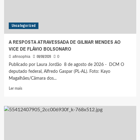
NO
DIA
DOS
PAIS
Uncategorized
A RESPOSTA ATRAVESSADA DE GILMAR MENDES AO
VICE DE FLÁVIO BOLSONARO
08/08/2026
afinsophia
0
Publicado por Laura Jordão 8 de agosto de 2026 - DCM O
deputado federal, Alfredo Gaspar (PL-AL). Foto: Kayo
Magalhães/Câmara dos...
Leia
Ler mais
mais
sobre
A
RESPOSTA
ATRAVESSADA
DE
GILMAR
MENDES