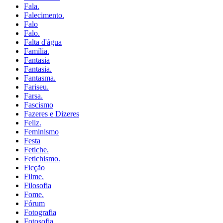
Fala.
Falecimento.
Falo
Falo.
Falta d'água
Família.
Fantasia
Fantasia.
Fantasma.
Fariseu.
Farsa.
Fascismo
Fazeres e Dizeres
Feliz.
Feminismo
Festa
Fetiche.
Fetichismo.
Ficção
Filme.
Filosofia
Fome.
Fórum
Fotografia
Fotosofia