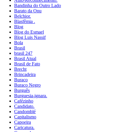
Auto-Reconhecimento.
Bandinha do Outro Lado
Barato da Onu
Belchior.
Blasfêmia .
Blog
Blog do Esmael
Blog Luis Nassif
Bola
Brasil
brasil 247
Brasil Atual
Brasil de Fato
Brecht
Brincadeira
Buraco
Buraco Negro
Burguês
Burguesia-ignara.
Cafézinho
Candidato.
Candomblé
Capitalismo
Capoeira
Caricatura.