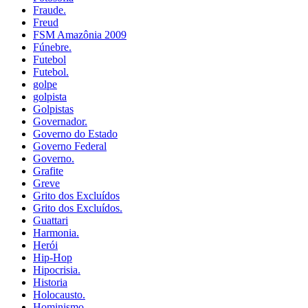
Fraude.
Freud
FSM Amazônia 2009
Fúnebre.
Futebol
Futebol.
golpe
golpista
Golpistas
Governador.
Governo do Estado
Governo Federal
Governo.
Grafite
Greve
Grito dos Excluídos
Grito dos Excluídos.
Guattari
Harmonia.
Herói
Hip-Hop
Hipocrisia.
Historia
Holocausto.
Hominismo.