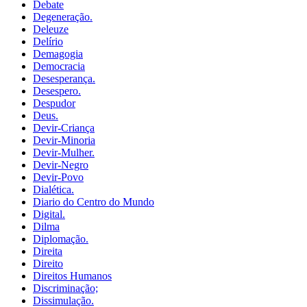
Debate
Degeneração.
Deleuze
Delírio
Demagogia
Democracia
Desesperança.
Desespero.
Despudor
Deus.
Devir-Criança
Devir-Minoria
Devir-Mulher.
Devir-Negro
Devir-Povo
Dialética.
Diario do Centro do Mundo
Digital.
Dilma
Diplomação.
Direita
Direito
Direitos Humanos
Discriminação;
Dissimulação.