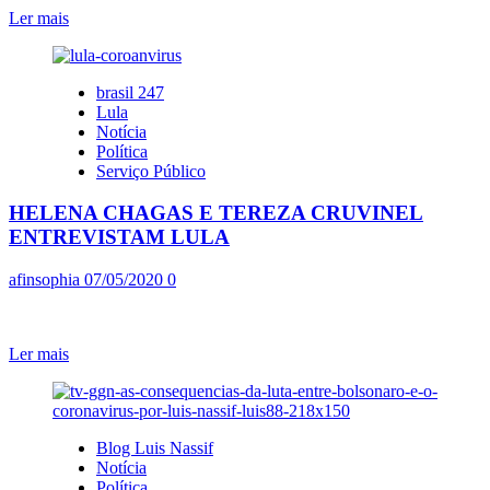
É
Leia
Ler mais
SANCIONADA
mais
sobre
LULA
brasil 247
E
Lula
HADDAD
Notícia
DEBATEM:
Política
PANDEMIA
Serviço Público
E
OS
HELENA CHAGAS E TEREZA CRUVINEL
DESAFIOS
NO
ENTREVISTAM LULA
ENSINO
afinsophia
07/05/2020
0
Leia
Ler mais
mais
sobre
HELENA
CHAGAS
Blog Luis Nassif
E
Notícia
TEREZA
Política