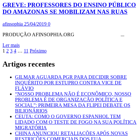
GREVE: PROFESSORES DO ENSINO PÚBLICO
DE
PRESIDENTE
DO AMAZONAS SE MOBILIZAM NAS RUAS
BOLSONARO
E
afinsophia
25/04/2019
0
SEU
CANASTRÃO
PRODUÇÃO AFINSOPHIA.ORG ...
DA
EDUCAÇÃO
Leia
Ler mais
Paginação
mais
1
2
3
4
…
11
Próximo
sobre
dos
GREVE:
Artigos recentes
conteúdos
PROFESSORES
DO
GILMAR AGUARDA PGR PARA DECIDIR SOBRE
ENSINO
INQUÉRITO POR ESTUPRO CONTRA VICE DE
PÚBLICO
FLÁVIO
DO
“NOSSO PROBLEMA NÃO É ECONÔMICO, NOSSO
AMAZONAS
PROBLEMA É DE ORGANIZAÇÃO POLÍTICA E
SE
SOCIAL”: PRIMEIRA MESA DA FLIPEI DEBATE OS
MOBILIZAM
BILIONÁRIOS
NAS
CEUTA: COMO O GOVERNO ESPANHOL TEM
RUAS
LIDADO COM O TESTE DE FOGO NA SUA POLÍTICA
MIGRATÓRIA
CHINA ANUNCIOU RETALIAÇÕES APÓS NOVAS
RESTRIÇÕES COMERCIAIS DOS EUA