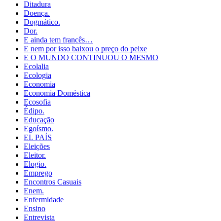
Ditadura
Doença.
Dogmático.
Dor.
E ainda tem francês…
E nem por isso baixou o preço do peixe
E O MUNDO CONTINUOU O MESMO
Ecolalia
Ecologia
Economia
Economia Doméstica
Ecosofia
Édipo.
Educação
Egoísmo.
EL PAÍS
Eleições
Eleitor.
Elogio.
Emprego
Encontros Casuais
Enem.
Enfermidade
Ensino
Entrevista