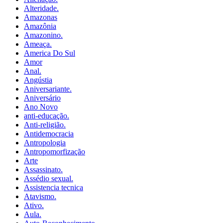
Alteridade.
Amazonas
Amazônia
Amazonino.
Ameaça.
America Do Sul
Amor
Anal.
Angústia
Aniversariante.
Aniversário
Ano Novo
anti-educação.
Anti-religião.
Antidemocracia
Antropologia
Antropomorfização
Arte
Assassinato.
Assédio sexual.
Assistencia tecnica
Atavismo.
Ativo.
Aula.