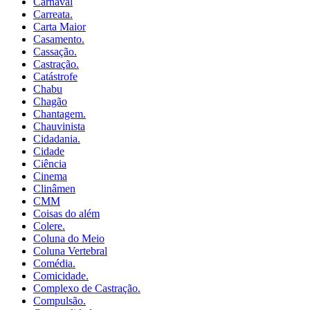
Carnaval
Carreata.
Carta Maior
Casamento.
Cassação.
Castração.
Catástrofe
Chabu
Chagão
Chantagem.
Chauvinista
Cidadania.
Cidade
Ciência
Cinema
Clinâmen
CMM
Coisas do além
Colere.
Coluna do Meio
Coluna Vertebral
Comédia.
Comicidade.
Complexo de Castração.
Compulsão.