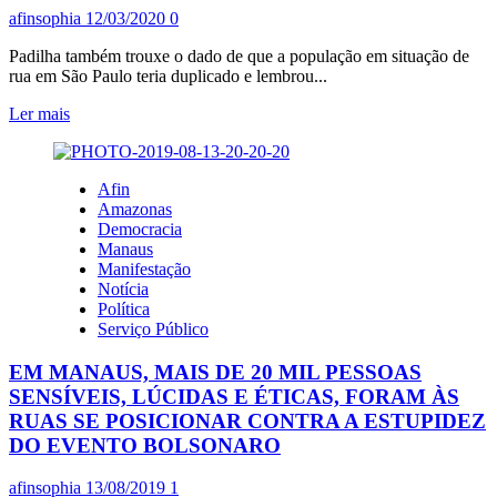
afinsophia
12/03/2020
0
Padilha também trouxe o dado de que a população em situação de
rua em São Paulo teria duplicado e lembrou...
Leia
Ler mais
mais
sobre
BRASIL
Afin
PODE
Amazonas
CHEGAR
Democracia
A
Manaus
600
Manifestação
MIL
Notícia
CASOS
Política
DO
Serviço Público
CORONAVÍRUS
EM
EM MANAUS, MAIS DE 20 MIL PESSOAS
UM
MÊS,
SENSÍVEIS, LÚCIDAS E ÉTICAS, FORAM ÀS
DIZ
RUAS SE POSICIONAR CONTRA A ESTUPIDEZ
PADILHA
DO EVENTO BOLSONARO
afinsophia
13/08/2019
1