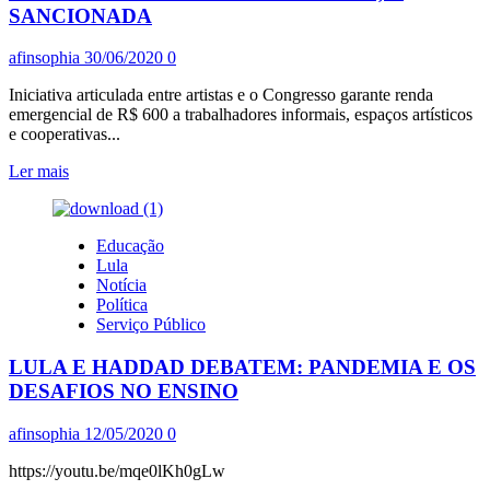
SANCIONADA
afinsophia
30/06/2020
0
Iniciativa articulada entre artistas e o Congresso garante renda
emergencial de R$ 600 a trabalhadores informais, espaços artísticos
e cooperativas...
Leia
Ler mais
mais
sobre
LEI
Educação
ALDIR
Lula
BLANC,
Notícia
PREVÊ
Política
APOIO
Serviço Público
DE
3
LULA E HADDAD DEBATEM: PANDEMIA E OS
BI
AO
DESAFIOS NO ENSINO
SETOR
DA
afinsophia
12/05/2020
0
CULTURA
NA
https://youtu.be/mqe0lKh0gLw
PANDEMIA,