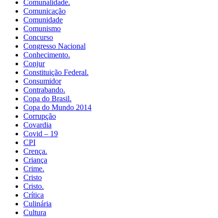
Comunalidade.
Comunicação
Comunidade
Comunismo
Concurso
Congresso Nacional
Conhecimento.
Conjur
Constituição Federal.
Consumidor
Contrabando.
Copa do Brasil.
Copa do Mundo 2014
Corrupção
Covardia
Covid – 19
CPI
Crença.
Criança
Crime.
Cristo
Cristo.
Crítica
Culinária
Cultura