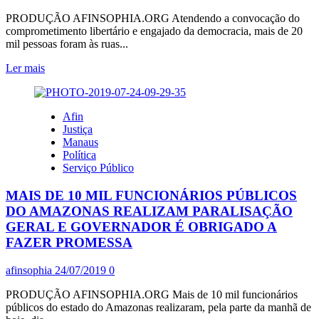
PRODUÇÃO AFINSOPHIA.ORG Atendendo a convocação do
comprometimento libertário e engajado da democracia, mais de 20
mil pessoas foram às ruas...
Leia
Ler mais
mais
sobre
EM
Afin
MANAUS,
Justiça
MAIS
Manaus
DE
Política
20
Serviço Público
MIL
PESSOAS
MAIS DE 10 MIL FUNCIONÁRIOS PÚBLICOS
SENSÍVEIS,
LÚCIDAS
DO AMAZONAS REALIZAM PARALISAÇÃO
E
GERAL E GOVERNADOR É OBRIGADO A
ÉTICAS,
FAZER PROMESSA
FORAM
ÀS
afinsophia
24/07/2019
0
RUAS
SE
PRODUÇÃO AFINSOPHIA.ORG Mais de 10 mil funcionários
POSICIONAR
públicos do estado do Amazonas realizaram, pela parte da manhã de
CONTRA