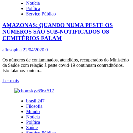
Notícia
O
Política
SUPREMO
Serviço Público
PODE
IMPEDIR
AMAZONAS: QUANDO NUMA PESTE OS
O
PRESIDENTE
NÚMEROS SÃO SUB-NOTIFICADOS OS
DE
CEMITÉRIOS FALAM
INDICAR
O
afinsophia
22/04/2020
0
DIRETOR
GERAL
Os números de contaminados, atendidos, recuperados do Ministério
DA
da Saúde com relação à peste covid-19 continuam contraditórios.
POLÍCIA
Isto falamos ontem...
FEDERAL?
Leia
Ler mais
mais
sobre
AMAZONAS:
brasil 247
QUANDO
Filosofia
NUMA
Mundo
PESTE
Notícia
OS
Política
NÚMEROS
Saúde
SÃO
Serviço Público