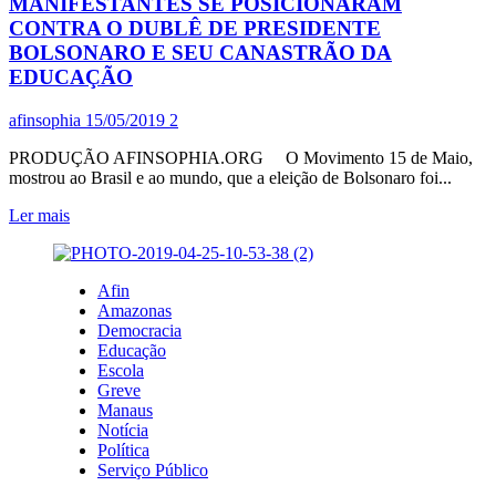
MANIFESTANTES SE POSICIONARAM
CONTRA O DUBLÊ DE PRESIDENTE
BOLSONARO E SEU CANASTRÃO DA
EDUCAÇÃO
afinsophia
15/05/2019
2
PRODUÇÃO AFINSOPHIA.ORG O Movimento 15 de Maio,
mostrou ao Brasil e ao mundo, que a eleição de Bolsonaro foi...
Leia
Ler mais
mais
sobre
EM
Afin
MANAUS,
Amazonas
MAIS
Democracia
DE
Educação
60
Escola
MIL
Greve
MANIFESTANTES
Manaus
SE
Notícia
POSICIONARAM
Política
CONTRA
Serviço Público
O
DUBLÊ