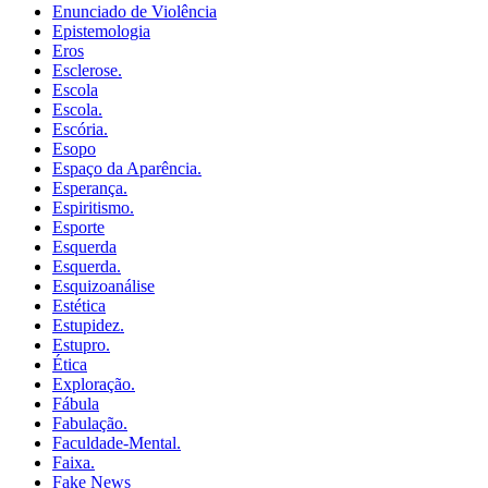
Enunciado de Violência
Epistemologia
Eros
Esclerose.
Escola
Escola.
Escória.
Esopo
Espaço da Aparência.
Esperança.
Espiritismo.
Esporte
Esquerda
Esquerda.
Esquizoanálise
Estética
Estupidez.
Estupro.
Ética
Exploração.
Fábula
Fabulação.
Faculdade-Mental.
Faixa.
Fake News