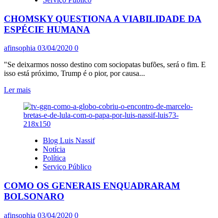
SUB-
NOTIFICADOS
CHOMSKY QUESTIONA A VIABILIDADE DA
OS
CEMITÉRIOS
ESPÉCIE HUMANA
FALAM
afinsophia
03/04/2020
0
"Se deixarmos nosso destino com sociopatas bufões, será o fim. E
isso está próximo, Trump é o pior, por causa...
Leia
Ler mais
mais
sobre
CHOMSKY
QUESTIONA
A
Blog Luis Nassif
VIABILIDADE
Notícia
DA
Política
ESPÉCIE
Serviço Público
HUMANA
COMO OS GENERAIS ENQUADRARAM
BOLSONARO
afinsophia
03/04/2020
0