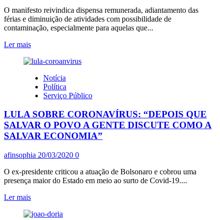
O manifesto reivindica dispensa remunerada, adiantamento das
férias e diminuição de atividades com possibilidade de
contaminação, especialmente para aquelas que...
Leia
Ler mais
mais
sobre
FILHOS
Notícia
DE
Política
TRABALHADORAS
Serviço Público
DOMÉSTICAS
CRIAM
LULA SOBRE CORONAVÍRUS: “DEPOIS QUE
MANIFESTO
PELOS
SALVAR O POVO A GENTE DISCUTE COMO A
DIREITOS
SALVAR ECONOMIA”
DE
SUAS
afinsophia
20/03/2020
0
MÃES
O ex-presidente criticou a atuação de Bolsonaro e cobrou uma
presença maior do Estado em meio ao surto de Covid-19....
Leia
Ler mais
mais
sobre