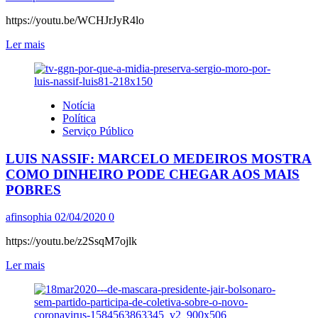
https://youtu.be/WCHJrJyR4lo
Leia
Ler mais
mais
sobre
COMO
OS
Notícia
GENERAIS
Política
ENQUADRARAM
Serviço Público
BOLSONARO
LUIS NASSIF: MARCELO MEDEIROS MOSTRA
COMO DINHEIRO PODE CHEGAR AOS MAIS
POBRES
afinsophia
02/04/2020
0
https://youtu.be/z2SsqM7ojlk
Leia
Ler mais
mais
sobre
LUIS
NASSIF: