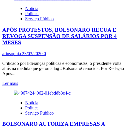
MARCELO
Notícia
MEDEIROS
Política
MOSTRA
Serviço Público
COMO
DINHEIRO
APÓS PROTESTOS, BOLSONARO RECUA E
PODE
CHEGAR
REVOGA SUSPENSÃO DE SALÁRIOS POR 4
AOS
MESES
MAIS
POBRES
afinsophia
23/03/2020
0
Criticado por lideranças políticas e economistas, o presidente volta
atrás na medida que gerou a tag #BolsonaroGenocida. Por Redação
Após...
Leia
Ler mais
mais
sobre
APÓS
Notícia
PROTESTOS,
Política
BOLSONARO
Serviço Público
RECUA
E
BOLSONARO AUTORIZA EMPRESAS A
REVOGA