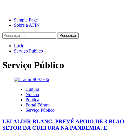
Avançar
Primary
Sample Page
para
Menu
Sobre a AFIN
o
Pesquisar
conteúdo
por:
Início
Serviço Público
Serviço Público
Cultura
Notícia
Política
Portal Fórum
Serviço Público
LEI ALDIR BLANC, PREVÊ APOIO DE 3 BI AO
SETOR DA CULTURA NA PANDEMIA, É