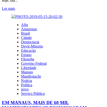
hoje, dia...
A
ESTUPIDEZ
Leia
Ler mais
DO
mais
EVENTO
sobre
BOLSONARO
MAIS
Afin
DE
Amazonas
10
Brasil
MIL
Cidade
FUNCIONÁRIOS
Democracia
PÚBLICOS
Devir-Minoria
DO
Educação
AMAZONAS
Ensino
REALIZAM
Filosofia
PARALISAÇÃO
Governo Federal
GERAL
Liberdade
E
Manaus
GOVERNADOR
Manifestação
É
Notícia
OBRIGADO
Política
A
povo
FAZER
Serviço Público
PROMESSA
EM MANAUS, MAIS DE 60 MIL