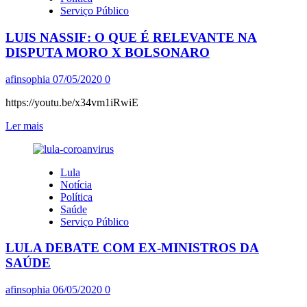
CRUVINEL
Serviço Público
ENTREVISTAM
LULA
LUIS NASSIF: O QUE É RELEVANTE NA
DISPUTA MORO X BOLSONARO
afinsophia
07/05/2020
0
https://youtu.be/x34vm1iRwiE
Leia
Ler mais
mais
sobre
LUIS
Lula
NASSIF:
Notícia
O
Política
QUE
Saúde
É
Serviço Público
RELEVANTE
NA
LULA DEBATE COM EX-MINISTROS DA
DISPUTA
MORO
SAÚDE
X
BOLSONARO
afinsophia
06/05/2020
0