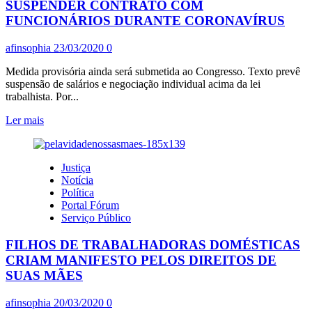
SUSPENSÃO
SUSPENDER CONTRATO COM
DE
FUNCIONÁRIOS DURANTE CORONAVÍRUS
SALÁRIOS
POR
afinsophia
23/03/2020
0
4
MESES
Medida provisória ainda será submetida ao Congresso. Texto prevê
suspensão de salários e negociação individual acima da lei
trabalhista. Por...
Leia
Ler mais
mais
sobre
BOLSONARO
Justiça
AUTORIZA
Notícia
EMPRESAS
Política
A
Portal Fórum
SUSPENDER
Serviço Público
CONTRATO
COM
FILHOS DE TRABALHADORAS DOMÉSTICAS
FUNCIONÁRIOS
DURANTE
CRIAM MANIFESTO PELOS DIREITOS DE
CORONAVÍRUS
SUAS MÃES
afinsophia
20/03/2020
0