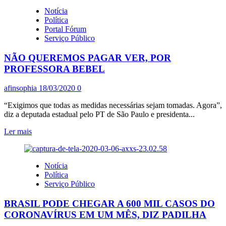
LULA
Notícia
SOBRE
Política
CORONAVÍRUS:
Portal Fórum
“DEPOIS
Serviço Público
QUE
SALVAR
NÃO QUEREMOS PAGAR VER, POR
O
POVO
PROFESSORA BEBEL
A
GENTE
afinsophia
18/03/2020
0
DISCUTE
COMO
“Exigimos que todas as medidas necessárias sejam tomadas. Agora”,
A
diz a deputada estadual pelo PT de São Paulo e presidenta...
SALVAR
ECONOMIA”
Leia
Ler mais
mais
sobre
NÃO
Notícia
QUEREMOS
Política
PAGAR
Serviço Público
VER,
POR
BRASIL PODE CHEGAR A 600 MIL CASOS DO
PROFESSORA
BEBEL
CORONAVÍRUS EM UM MÊS, DIZ PADILHA