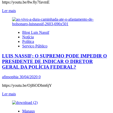
https://youtu.be/8wJly7favmE
Leia
Ler mais
mais
sobre
LULA
DEBATE
Blog Luis Nassif
COM
Notícia
EX-
Política
MINISTROS
Serviço Público
DA
SAÚDE
LUIS NASSIF: O SUPREMO PODE IMPEDIR O
PRESIDENTE DE INDICAR O DIRETOR
GERAL DA POLÍCIA FEDERAL?
afinsophia
30/04/2020
0
https://youtu.be/OjI6ODbm6jY
Leia
Ler mais
mais
sobre
LUIS
Manaus
NASSIF: