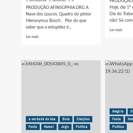
29/05/2022
afinsophia
0
PRODUÇÃO
Hoje, dia 1°
PRODUÇÃO AFINSOPHIA.ORG A
Dia do Traba
Nave dos Loucos. Quadro do pintor
não! Só com
Hieronymus Bosch. Pior do que
saber que a estupidez é...
Leia
Ler mais
mais
Leia
Ler mais
sobre
mais
BOLS
sobre
E
SARRO
OS
DA
SEUS
HISTÓRIA:
PROM
ALIENADOS
CHAB
VOTARAM
NO
EM
1°
BOLSONARO
DE
PARA
MAIO.
O
COMPR
BRASIL
NÃO
NÃO
Alegria
D
SABE
VIRAR
a verdade de lula
Bola
Eleições
Festa
Hu
O
VENEZUELA.
QUE
Festa
HOJE,
Humor
Jogo
Política
Política
É
VENEZUELA