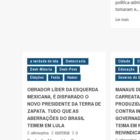
E
política-adm
AÍ,
tomaram e...
PROFESSORAS
Leia
E
Ler mais
mais
PROFESSORES?
sobre
VAI
TORC
TER
AMAZ
FESTA?
ANTIF
É
REAL
TEMPO
ATO
a verdade de lula
Democracia
Cidade
C
DE
CONT
ELEIÇÃO!
Devir-Minoria
Devir-Povo
Educação
BOLS
Eleições
Festa
Humor
Governo do 
PELA
DEMO
OBRADOR LÍDER DA ESQUERDA
MANAUS D
MEXICANA, É DISPARADO O
CARREATA
NOVO PRESIDENTE DA TERRA DE
PRODUZID
ZAPATA. TUDO QUE AS
CONTRA I
ABERRAÇÕES DO BRASIL
GOVERNAD
TEMEM EM LULA
TEIMA EM
REIVINDI
01/07/2018
afinsophia
0