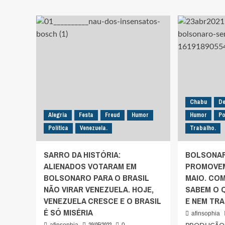
SUJEITO-
AMAZ
HISTÓRICO
ELEIT
NÃO
SE
FAZ
CONV
ANIVERSÁRIO,
E
É
COLO
SEMPRE
DEUS
ANIVERSARIANTE,
ACIM
PORQUE
DE
É
BOLS
UM
LULA
Chabu
D
DEVIR
48%
Alegria
Festa
Freud
Humor
Humor
Po
POETICAMENTE
E
CRIADOR,
BOLS
Política
Venezuela.
Trabalho.
MAS
35%.
VAI
O
SARRO DA HISTÓRIA:
BOLSONAR
LÁ:
VÍCIO
ALIENADOS VOTARAM EM
PROMOVEM
LULA,
LEVA
HOJE,
NO
BOLSONARO PARA O BRASIL
MAIO. CO
É
1°
NÃO VIRAR VENEZUELA. HOJE,
SABEM O 
77
TURN
VENEZUELA CRESCE E O BRASIL
E NEM TR
ANOS!
AJUR
É SÓ MISÉRIA
GARG
afinsophia