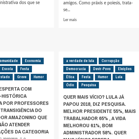
inistrativa dos que se
amigos. Como práxis e poiesis, trata-
se...
Leia
Ler mais
mais
sobre
IDAS
MULHERES-
ONENSES
AMAZONENSES
ASCISTAS
MOSTRAM
IZAM
EM
omunidade
Economia
a verdade de lula
SI
Corrupção
RA
MESMAS
Escola
Festa
Democracia
Devir-Povo
Eleições
ONARO
POR
Estado
Greve
Humor
Ética
Festa
Humor
Lula
SI
CRACIA
MESMAS
Ódio
Pesquisa
ESPERTA COM
O
-HISTÓRICA
QUER MAIS VÍCIO? LULA JÁ
DESVELAMENTO-
A POR PROFESSORES
LIVRE
PAPOU 2018, DIZ PESQUISA.
DO
NTRANSIGÊNCIA DO
MELHOR PRESIDENTE 55%, MAIS
EXISTIR
OR AMAZONINO QUE
TRABALHADOR 65% , A VIDA
COMO
 NÃO ATENDER
MELHOROU 61%, BOM
SER
CAÇÕES DA CATEGORIA
ADMINISTRADOR 58%. QUER
REVOLUCIONÁRIO-
HISTÓRICO