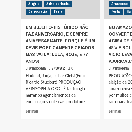
Alegria
Aniversariante.
Amazonas
Democracia
Festa
Festa
Hu
UM SUJEITO-HISTÓRICO NÃO
NO AMAZO
FAZ ANIVERSÁRIO, É SEMPRE
CONVERTE
ANIVERSARIANTE, PORQUE É UM
ACIMA DE
DEVIR POETICAMENTE CRIADOR,
48% E BO
MAS VAI LÁ: LULA, HOJE, É 77
VÍCIO LEV
ANOS!
AJURICAB
27/10/2022
afinsophia
0
afinsophia
Haddad, Janja, Lula e Gleisi (Foto:
PRODUÇÃO
Ricardo Stuckert) PRODUÇÃO
eleição de 20
AFINSOPHIA.ORG É tautologia
amazonenses
narrar os agenciamentos de
por muitos 
enunciações coletivas produtores...
racionais, ti
Leia
Leia
Ler mais
Ler mais
mais
mais
sobre
sobre
UM
NO