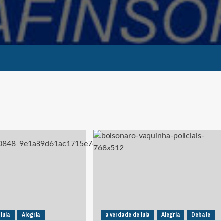
 lula
Alegria
a verdade de lula
Alegria
Debate