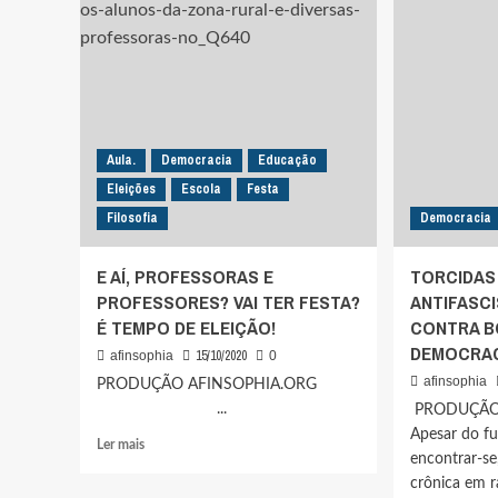
BAIXAR
DE
A
MANA
BOLA.
MAND
ELA
BOLS
É
PARA
SENHORA
FORA
DE
SUA
Aula.
Democracia
Educação
VONTADE
Eleições
Escola
Festa
E
Filosofia
FICA
Democracia
NO
ESPAÇO
E AÍ, PROFESSORAS E
TORCIDAS
QUE
PROFESSORES? VAI TER FESTA?
ANTIFASC
QUISER
É TEMPO DE ELEIÇÃO!
E
CONTRA B
NÃO
DEMOCRA
15/10/2020
afinsophia
0
DEVE
afinsophia
PRODUÇÃO AFINSOPHIA.ORG
SEGUIR
DETERMINAÇÕES
...
PRODUÇÃO
DE
Apesar do f
Leia
Ler mais
REATIVOS-
encontrar-se
mais
OPINIÁTICOS
crônica em r
sobre
POLÍTICOS