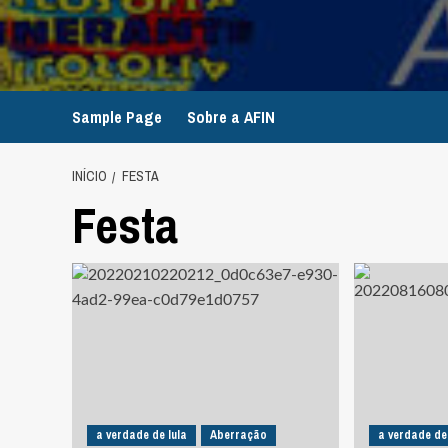
Avançar
para
o
conteúdo
Sample Page
Sobre a AFIN
INÍCIO
FESTA
Festa
a verdade de lula
Aberração
a verdade de