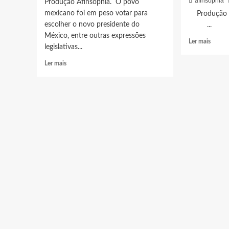
afinsophia
Produção Afinsophia. O povo
mexicano foi em peso votar para
Produç
escolher o novo presidente do
...
México, entre outras expressões
Leia
Ler mais
legislativas...
mais
sobre
Leia
Ler mais
MANA
mais
DESP
sobre
COM
OBRADOR
CARRE
LÍDER
HISTÓ
DA
PROD
ESQUERDA
POR
MEXICANA,
PROF
É
CONT
DISPARADO
INTRA
O
DO
NOVO
GOVE
PRESIDENTE
AMAZ
DA
QUE
TERRA
TEIM
DE
EM
ZAPATA.
NÃO
TUDO