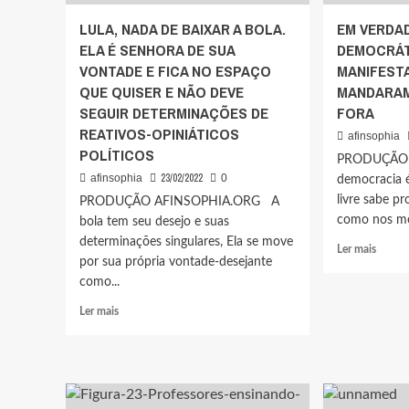
TRAB
CRESCE
LULA, NADA DE BAIXAR A BOLA.
EM VERDAD
E
E
ELA É SENHORA DE SUA
DEMOCRÁT
NEM
O
TRAB
VONTADE E FICA NO ESPAÇO
BRASIL
MANIFEST
É
QUE QUISER E NÃO DEVE
MANDARAM
SÓ
SEGUIR DETERMINAÇÕES DE
FORA
MISÉRIA
REATIVOS-OPINIÁTICOS
afinsophia
POLÍTICOS
PRODUÇÃO 
23/02/2022
afinsophia
0
democracia 
livre sabe pr
PRODUÇÃO AFINSOPHIA.ORG A
como nos mos
bola tem seu desejo e suas
determinações singulares, Ela se move
Leia
Ler mais
por sua própria vontade-desejante
mais
como...
sobre
EM
Leia
Ler mais
VERD
mais
FESTA
sobre
DEMO
LULA,
MILH
NADA
DE
DE
MANI