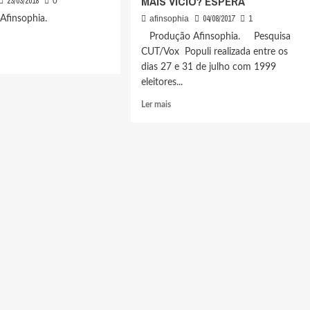
MAIS VÍCIO? ESPERA
23/03/2018
0
04/08/2017
ão Afinsophia.
afinsophia
1
Produção Afinsophia. Pesquisa
CUT/Vox Populi realizada entre os
dias 27 e 31 de julho com 1999
eleitores...
US
Leia
Ler mais
ERTA
mais
sobre
ATA-
QUER
RICA
MAIS
UZIDA
VÍCIO?
LULA
ESSORES
JÁ
RA
PAPOU
NSIGÊNCIA
2018,
DIZ
RNADOR
PESQUISA.
ONINO
MELHOR
PRESIDENTE
A
55%,
MAIS