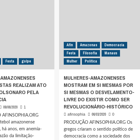
DO
BRASIL:
US
FORA
ARAM
BOLSONARO!
ONARO
Afin
Amazonas
Democracia
Festa
Filosofia
Manaus
Festa
golpe
Mulher
Política
 AMAZONENSES
MULHERES-AMAZONENSES
ISTAS REALIZAM ATO
MOSTRAM EM SI MESMAS POR
OLSONARO PELA
SI MESMAS O DESVELAMENTO-
CIA
LIVRE DO EXISTIR COMO SER
REVOLUCIONÁRIO-HISTÓRICO
09/06/2020
1
06/03/2020
afinsophia
0
 AFINSOPHIA.ORG
utebol amazonense
PRODUÇÃO AFINSOPHIA.ORG Os
, há anos, em anemia-
gregos criaram o sentido político de
azão da limitação-
democracia como a sociedade dos