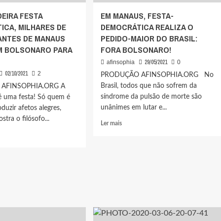
ALHADOR
BOLSONARO.
EIRA FESTA
EM MANAUS, FESTA-
VOCÊ
ICA, MILHARES DE
DEMOCRÁTICA REALIZA O
FAZ
ALHO
ANTES DE MANAUS
PEDIDO-MAIOR DO BRASIL:
PARTE
DOS
 BOLSONARO PARA
FORA BOLSONARO!
61%?
29/05/2021
afinsophia
0
02/10/2021
2
PRODUÇÃO AFINSOPHIA.ORG No
Brasil, todos que não sofrem da
AFINSOPHIA.ORG A
síndrome da pulsão de morte são
é uma festa! Só quem é
unânimes em lutar e...
oduzir afetos alegres,
tra o filósofo...
Leia
Ler mais
mais
sobre
EM
MANAUS,
FESTA-
ADEIRA
DEMOCRÁTICA
REALIZA
CRÁTICA,
O
ARES
PEDIDO-
MAIOR
FESTANTES