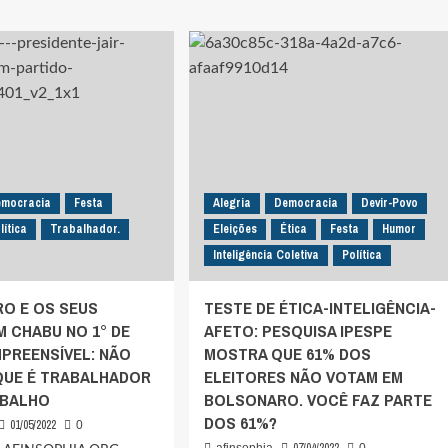
ONAS,
VAI
ORES
ABISCOITAR
NO
ERTEM
1º
TURNO,
CAM
VALENTEMENTE,
PROMETE
A
QUE
VAI
ONARO:
AO
emocracia
Festa
Alegria
Democracia
Devir-Povo
DEBATE
NO
lítica
Trabalhador.
Eleições
Ética
Festa
Humor
2º
ONARO
Inteligência Coletiva
Política
TURNO.
QUE
NÃO
O E OS SEUS
TESTE DE ÉTICA-INTELIGÊNCIA-
VAI
 CHABU NO 1° DE
AFETO: PESQUISA IPESPE
TER
MPREENSÍVEL: NÃO
MOSTRA QUE 61% DOS
QUE É TRABALHADOR
ELEITORES NÃO VOTAM EM
O.
ABALHO
BOLSONARO. VOCÊ FAZ PARTE
ICABA
DOS 61%?
ALHA!
01/05/2022
0