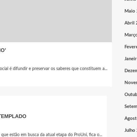
Maio
Abril
Març
Fever
O’
Janei
ial é difundir e preservar os saberes que constituem a...
Deze
Nove
Outub
Sete
NTEMPLADO
Agost
Julho
que estão em busca da atual etapa do ProUni, fica o...