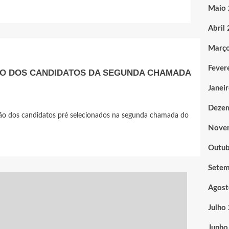
Maio
Abril
Març
Fever
RO DOS CANDIDATOS DA SEGUNDA CHAMADA
Janei
Deze
ão dos candidatos pré selecionados na segunda chamada do
Nove
Outub
Sete
Agost
Julho
Junho