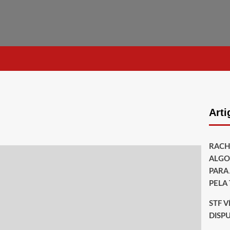
Arti
RACHA
ALGO
PARA 
PELA
STF V
DISP