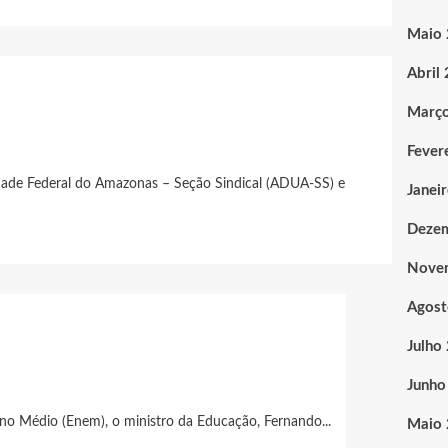
Maio
Abril
Març
Fever
dade Federal do Amazonas – Seção Sindical (ADUA-SS) e
Janei
Deze
Nove
Agost
Julho
Junho
no Médio (Enem), o ministro da Educação, Fernando...
Maio