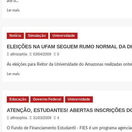
até o...
DOS
CURSINHOS
Leia
Ler mais
PRÉ-
mais
VESTIBULARES
sobre
PROUNI
TEM
Notícia
Simulação
Universidade
DATA
DE
ELEIÇÕES NA UFAM SEGUEM RUMO NORMAL DA DI
INCRIÇÃO
afinsophia
03/04/2009
0
PRORROGADA
As eleições para Reitor da Universidade do Amazonas realizadas onte
Leia
Ler mais
mais
sobre
ELEIÇÕES
NA
Educação
Governo Federal
Universidade
UFAM
SEGUEM
ATENÇÃO, ESTUDANTES! ABERTAS INSCRIÇÕES DO
RUMO
afinsophia
31/03/2009
4
NORMAL
DA
O Fundo de Financiamento Estudantil - FIES é um programa agenciad
DIREITA