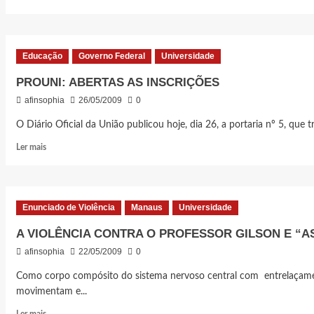
CONTINUA
mais
sobre
INSCRIÇÕES
PARA
Educação
Governo Federal
Universidade
O
ENEM
PROUNI: ABERTAS AS INSCRIÇÕES
2009
afinsophia
26/05/2009
0
ESTÃO
ABERTAS
O Diário Oficial da União publicou hoje, dia 26, a portaria nº 5, que t
Leia
Ler mais
mais
sobre
PROUNI:
ABERTAS
Enunciado de Violência
Manaus
Universidade
AS
INSCRIÇÕES
A VIOLÊNCIA CONTRA O PROFESSOR GILSON E “A
afinsophia
22/05/2009
0
Como corpo compósito do sistema nervoso central com entrelaçamento
movimentam e...
Leia