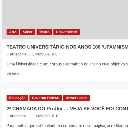
MARÇO
O
CADASTRO
DOS
CANDIDATOS
DA
Arte
Saber
Teatro
Universidade
SEGUNDA
CHAMADA
DO
TEATRO UNIVERSITÁRIO NOS ANOS 100 ‘UFAMNISM
ProUni
afinsophia
17/02/2009
0
Uma Universidade é um corpus sistemático de ensino cujo objetivo soc
Leia
Ler mais
mais
sobre
TEATRO
UNIVERSITÁRIO
Educação
Governo Federal
Universidade
NOS
ANOS
2ª CHAMADA DO ProUni — VEJA SE VOCÊ FOI CO
100
afinsophia
11/02/2009
19
‘UFAMNISMO’
Para muitos que estão vindo recentemente nesta página, acreditando 