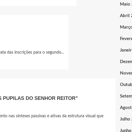
Maio
Abril
Març
Fever
Janei
rata das inscrições para o segundo...
Deze
Nove
Outub
Sete
S PUPILAS DO SENHOR REITOR”
Agost
 nas sínteses passivas e ativas da estrutura visual que
Julho
Junho