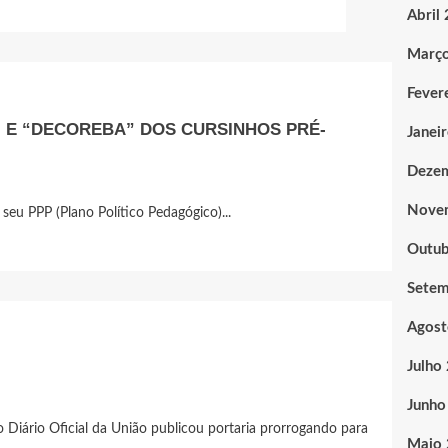
Abril
Març
Fever
 E “DECOREBA” DOS CURSINHOS PRÉ-
Janei
Deze
Nove
eu PPP (Plano Político Pedagógico)...
Outub
Sete
Agost
Julho
Junho
Diário Oficial da União publicou portaria prorrogando para
Maio