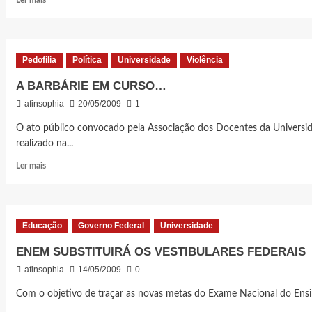
Ler mais
mais
sobre
A
VIOLÊNCIA
Pedofilia
Política
Universidade
Violência
CONTRA
O
A BARBÁRIE EM CURSO…
PROFESSOR
afinsophia
20/05/2009
1
GILSON
E
O ato público convocado pela Associação dos Docentes da Universi
“AS
realizado na...
PUPILAS
DO
Leia
Ler mais
SENHOR
mais
REITOR”
sobre
A
BARBÁRIE
Educação
Governo Federal
Universidade
EM
CURSO…
ENEM SUBSTITUIRÁ OS VESTIBULARES FEDERAIS
afinsophia
14/05/2009
0
Com o objetivo de traçar as novas metas do Exame Nacional do Ensi