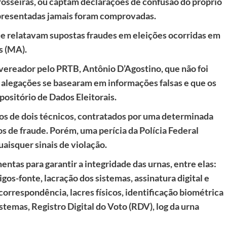
osseiras, ou captam declarações de confusão do próprio
apresentadas jamais foram comprovadas.
ue relatavam supostas fraudes em eleições ocorridas em
s (MA).
 vereador pelo PRTB, Antônio D’Agostino, que não foi
as alegações se basearam em informações falsas e que os
positório de Dados Eleitorais.
os de dois técnicos, contratados por uma determinada
s de fraude. Porém, uma perícia da Polícia Federal
aisquer sinais de violação.
ntas para garantir a integridade das urnas, entre elas:
igos-fonte, lacração dos sistemas, assinatura digital e
 correspondência, lacres físicos, identificação biométrica
sistemas, Registro Digital do Voto (RDV), log da urna