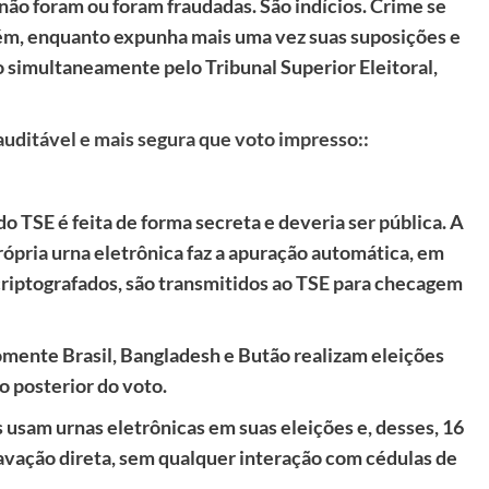
ão foram ou foram fraudadas. São indícios. Crime se
rém, enquanto expunha mais uma vez suas suposições e
 simultaneamente pelo Tribunal Superior Eleitoral,
auditável e mais segura que voto impresso::
o TSE é feita de forma secreta e deveria ser pública. A
rópria urna eletrônica faz a apuração automática, em
 criptografados, são transmitidos ao TSE para checagem
mente Brasil, Bangladesh e Butão realizam eleições
o posterior do voto.
s usam urnas eletrônicas em suas eleições e, desses, 16
avação direta, sem qualquer interação com cédulas de