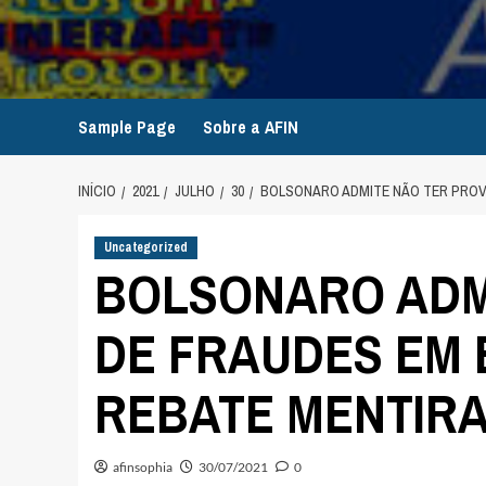
Avançar
para
o
conteúdo
Sample Page
Sobre a AFIN
INÍCIO
2021
JULHO
30
BOLSONARO ADMITE NÃO TER PROVA
Uncategorized
BOLSONARO ADM
DE FRAUDES EM 
REBATE MENTIRA
afinsophia
30/07/2021
0