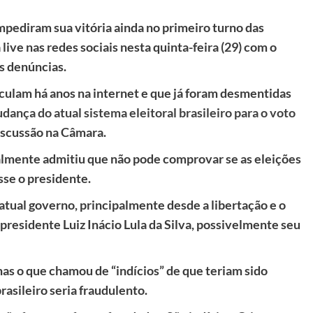
mpediram sua vitória ainda no primeiro turno das
live nas redes sociais nesta quinta-feira (29) com o
s denúncias.
rculam há anos na internet e que já foram desmentidas
dança do atual sistema eleitoral brasileiro para o voto
scussão na Câmara.
almente admitiu que não pode comprovar se as eleições
sse o presidente.
 atual governo, principalmente desde a libertação e o
presidente Luiz Inácio Lula da Silva, possivelmente seu
as o que chamou de “indícios” de que teriam sido
rasileiro seria fraudulento.