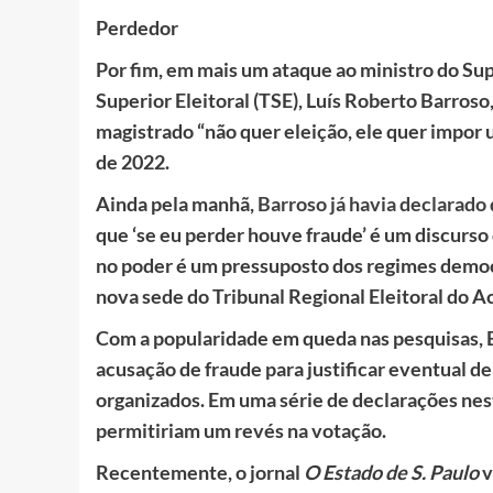
Perdedor
Por fim, em mais um ataque ao ministro do Sup
Superior Eleitoral (TSE), Luís Roberto Barros
magistrado “não quer eleição, ele quer impor u
de 2022.
Ainda pela manhã,
Barroso já havia declarado
que ‘se eu perder houve fraude’ é um discurso
no poder é um pressuposto dos regimes democr
nova sede do Tribunal Regional Eleitoral do A
Com a popularidade em queda nas pesquisas, B
acusação de fraude para justificar eventual 
organizados. Em uma série de declarações nest
permitiriam um revés na votação.
Recentemente, o jornal
O Estado de S. Paulo
v