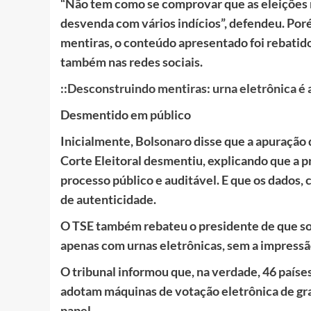
“Não tem como se comprovar que as eleições n
desvenda com vários indícios”, defendeu. Po
mentiras, o conteúdo apresentado foi rebatido
também nas redes sociais.
::Desconstruindo mentiras: urna eletrônica é 
Desmentido em público
Inicialmente, Bolsonaro disse que a apuração d
Corte Eleitoral desmentiu, explicando que a p
processo público e auditável. E que os dados,
de autenticidade.
O TSE também rebateu o presidente de que so
apenas com urnas eletrônicas, sem a impressã
O tribunal informou que, na verdade, 46 paíse
adotam máquinas de votação eletrônica de gr
papel.