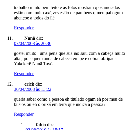
trabalho muito bem feito e as fotos mostram q os iniciados
estão com muito axè,vcs estão de parabéns.q meu pai ogum
abençoe a todos do ilê
Responder
Nanã
diz:
07/04/2008 às 20:36
gostei muito . uma pena que sua iao saiu com a cabeça muito
alta , pois quem anda de cabeça em pe e cobra. obrigada
Yakekerê Nanã Tayó.
Responder
erick
diz:
30/04/2008 às 13:22
queria saber como a pessoa eh titulado ogam eh por meu de
busios ou eh o orixá em terra que indica a pessoa?
Responder
fabio
diz:
02/08/2010 às 15:57