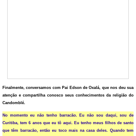
Finalmente, conversamos com Pai Edson de Oxalá, que nos deu sua
atenção e compartilha conosco seus conhecimentos da religião do
Candomblé.
No momento eu não tenho barracão. Eu não sou daqui, sou de
Curitiba, tem 6 anos que eu tô aqui. Eu tenho meus filhos de santo
que têm barracão, então eu toco mais na casa deles. Quando tem