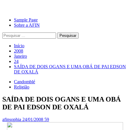
Avançar
Primary
Sample Page
para
Menu
Sobre a AFIN
o
Pesquisar
conteúdo
por:
Início
2008
Janeiro
24
SAÍDA DE DOIS OGANS E UMA OBÁ DE PAI EDSON
DE OXALÁ
Candomblé
Religião
SAÍDA DE DOIS OGANS E UMA OBÁ
DE PAI EDSON DE OXALÁ
afinsophia
24/01/2008
59