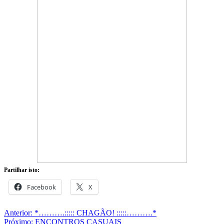
Partilhar isto:
Facebook
X
Navegação
Anterior:
*……….::::: CHAGÃO! :::::……….*
Próximo:
ENCONTROS CASUAIS