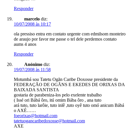
Responder
marcelo
diz:
10/07/2008 às 10:17
ola pressiso entra em contato urgente com edmilsom monteiro
de araujo por favor me passe o tel dele perdemos contato
aums 4 anos
Responder
Anónimo
diz:
19/07/2008 às 11:58
Motumbá sou Tatetu Ogãn Caribe Doxosse presidente da
FEDERAÇÃO DE OGÃNS E EKEDES DE ORIXAS DA
BAIXADA SANTISTA
gostaria de parabeniza-los pelo exelente trabalho
( Issé ori Bábá ôro, itú omim Bába ôro , ana tuto
ará tuto, tuto larôie, tuto inlê ,tuto oyê tuto omó anicum Bábá
o AXÉ……
foeorixas@hotmail.com
tatetuogancaribedoxosse@hotmail.com
AXE