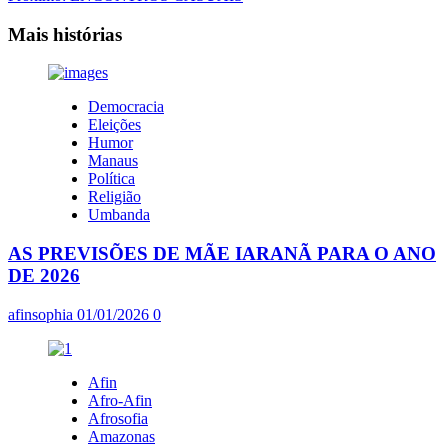
de
artigos
Mais histórias
Democracia
Eleições
Humor
Manaus
Política
Religião
Umbanda
AS PREVISÕES DE MÃE IARANÃ PARA O ANO
DE 2026
afinsophia
01/01/2026
0
Afin
Afro-Afin
Afrosofia
Amazonas