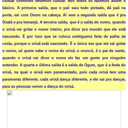
cultuar conforme devemos cultuar. Nós todos só fazemos assim o
básico. A primeira saída, que o yaô saiu todo pintado, dá paó na
porta, sai com Oxum na cabeça. Aí vem a segunda saída que é pra
Oxalá e pra Iemanjá. A terceira saída, que é a saída do nome, quando
o orixá vai gritar o nome inteiro, pra dizer pro mundo que ele está
nascendo. É por isso que se coloca umbigueira feita de palha da
costa, porque o orixá está nascendo. É a única vez que ele vai gritar
o nome, só quem sabe o nome do orixá, o oruncó, é o pai de santo,
quando o orixá vai dizer o nome ele faz um gesto pra ninguém
entender. A quarta e última saída é a saída de Ogum, que é a festa do
orixá, na qual o orixá vem paramentado, pois cada orixá tem uma
paramenta diferente, cada orixá dança diferente, e ele sai pra dançar,
para as pessoas verem a dança do orixá.