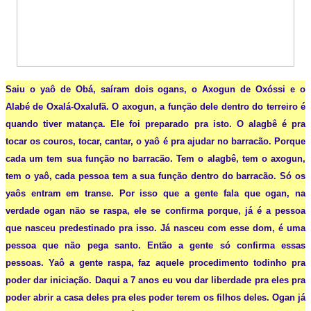
Saiu o yaô de Obá, saíram dois ogans, o Axogun de Oxóssi e o
Alabé de Oxalá-Oxalufã.
O axogun, a função dele dentro do terreiro é
quando tiver matança. Ele foi preparado pra isto. O alagbê é pra
tocar os couros, tocar, cantar, o yaô é pra ajudar no barracão. Porque
cada um tem sua função no barracão. Tem o alagbê, tem o axogun,
tem o yaô, cada pessoa tem a sua função dentro do barracão. Só os
yaôs entram em transe. Por isso que a gente fala que ogan, na
verdade ogan não se raspa, ele se confirma porque, já é a pessoa
que nasceu predestinado pra isso. Já nasceu com esse dom, é uma
pessoa que não pega santo. Então a gente só confirma essas
pessoas. Yaô a gente raspa, faz aquele procedimento todinho pra
poder dar iniciação. Daqui a 7 anos eu vou dar liberdade pra eles pra
poder abrir a casa deles pra eles poder terem os filhos deles. Ogan já