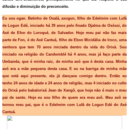
difusão e diminuição do preconceito.
Eu sou ogan.
Betinho de Oxalá, axogun, filho de Edelmim com Lufá
de Logun Edé, iniciado há 39 anos pelo finado Djalma de Oxóssi, do
Axé de Efon do Loroqué, de Salvador. Hoje meu pai não faz mais
parte de Fon, é do Axé Cantuá, filho de Ebon Micidália de Iroco, uma
senhora que tem 70 anos iniciada dentro da vida do Orixá. Sou
iniciado na religião do Candomblé há 4 anos, mas já faço parte da
Umbanda, que é minha raiz, de minha avó que é desta casa. Minha
avó era a mãe pequena desta casa. E eu na barriga de minha mãe
que está aqui presente, ela já dançava comigo dentro. Então eu
tenho 24 anos de idade e 24 anos de religião, mas 4 iniciado no culto
do Orixá pelo babalorixá Jean de Xangô, que hoje não é mais o meu
pai de santo. Hoje eu sou filho de quem era meu avô. Meu avô se
tornou meu pai, que é o Edelmim com Lufá de Logun Edé do Axé
Cantuá.