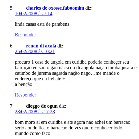
charles de oxosse.faboomim
diz:
10/02/2008 às 7:14
linda casas esta de parabens
Responder
renan di axalá
diz:
25/02/2008 às 10:21
procuro 1 casa de angola em curitiba poderia conheçer seu
barração eu sou o gan nacsi do di angola nação tumba jusara e
catimbo de jurema sagrada nação nago…me mande o
endereço que eu irei até +….
a benção
Responder
dieggo de ogun
diz:
28/02/2008 às 17:28
bom moro ai em curitiba e ate agora nao achei um barracao
serio aonde fica o barracao de vcs quero conhecer todo
mundo como faco