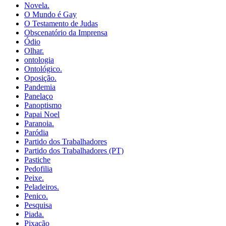
Novela.
O Mundo é Gay
O Testamento de Judas
Obscenatório da Imprensa
Ódio
Olhar.
ontologia
Ontológico.
Oposição.
Pandemia
Panelaço
Panoptismo
Papai Noel
Paranoia.
Paródia
Partido dos Trabalhadores
Partido dos Trabalhadores (PT)
Pastiche
Pedofilia
Peixe.
Peladeiros.
Penico.
Pesquisa
Piada.
Pixação