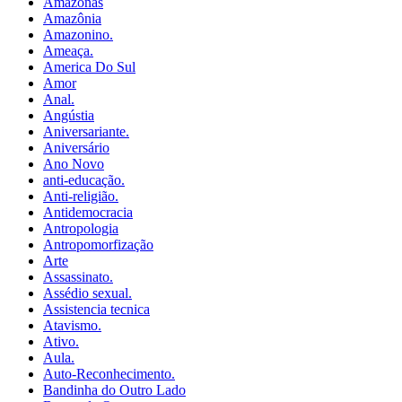
Amazonas
Amazônia
Amazonino.
Ameaça.
America Do Sul
Amor
Anal.
Angústia
Aniversariante.
Aniversário
Ano Novo
anti-educação.
Anti-religião.
Antidemocracia
Antropologia
Antropomorfização
Arte
Assassinato.
Assédio sexual.
Assistencia tecnica
Atavismo.
Ativo.
Aula.
Auto-Reconhecimento.
Bandinha do Outro Lado