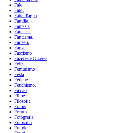
Falo
Falo.
Falta d'água
Família.
Fantasia
Fantasia.
Fantasma.
Fariseu.
Farsa.
Fascismo
Fazeres e Dizeres
Feliz.
Feminismo
Festa
Fetiche.
Fetichismo.
Ficção
Filme.
Filosofia
Fome.
Fórum
Fotografia
Fotosofia
Fraude.