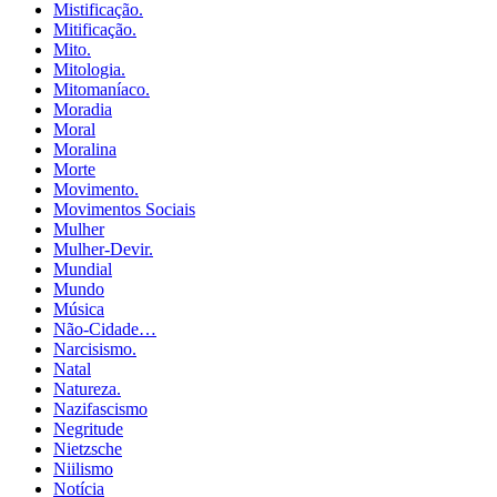
Mistificação.
Mitificação.
Mito.
Mitologia.
Mitomaníaco.
Moradia
Moral
Moralina
Morte
Movimento.
Movimentos Sociais
Mulher
Mulher-Devir.
Mundial
Mundo
Música
Não-Cidade…
Narcisismo.
Natal
Natureza.
Nazifascismo
Negritude
Nietzsche
Niilismo
Notícia