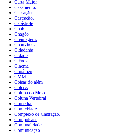
Carta Maior
Casamento.
Cassação.
Castração.
Catástrofe
Chabu
Chagão
Chantagem.
Chauvinista
Cidadania.
Cidade
Ciência
Cinema
Clinâmen
CMM
Coisas do além
Colere.
Coluna do Meio
Coluna Vertebral
Comédia.
Comicidade.
Complexo de Castração.
Compulsão.
Comunalidade.
Comunicação