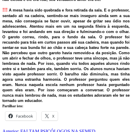
!!!
A mesa havia sido quebrada e fora retirada da sala. E o professor,
sentado ali na cadeira, sentindo-se mais inseguro ainda sem a sua
mesa, não conseguia se fazer ouvir, apesar de gritar seu ódio nos
adolescentes. Atentou mais em um na segunda fileira à esquerda,
levantou e foi andando em sua direção e fulminando-o com o olhar.
O garoto correu, rindo, para o fundo da sala. O professor foi
recuando para trás em curtos passos até sua cadeira, mas quando foi
sentar-se sua bunda foi ao chão e sua cabeça bateu forte na parede.
Não percebeu que outro garoto havia removido-a da posição. Como
um abrir e fechar de olhos, o professor teve uma síncope, mas já não
lembrava de nada. Por isso, quando viu todos aqueles alunos rindo
entre si e também para ele, também sorriu. Os alunos nunca haviam
visto aquele professor sorrir. O barulho não diminuíra, mas tinha
agora uma estranha harmonia. O professor perguntou quem eles
eram. Nunca naquela escola nenhum professor havia perguntado
quem eles eram. Por isso começaram a conversar. O professor
nunca mais lembrou de nada, mas os estudantes adoraram ele ter se
tornado um educador.
Partilhar isto:
Facebook
X
Anterior:
FALTAM PSICÓLOGOS NA SEMED