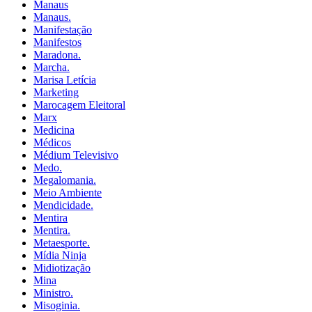
Manaus
Manaus.
Manifestação
Manifestos
Maradona.
Marcha.
Marisa Letícia
Marketing
Marocagem Eleitoral
Marx
Medicina
Médicos
Médium Televisivo
Medo.
Megalomania.
Meio Ambiente
Mendicidade.
Mentira
Mentira.
Metaesporte.
Mídia Ninja
Midiotização
Mina
Ministro.
Misoginia.