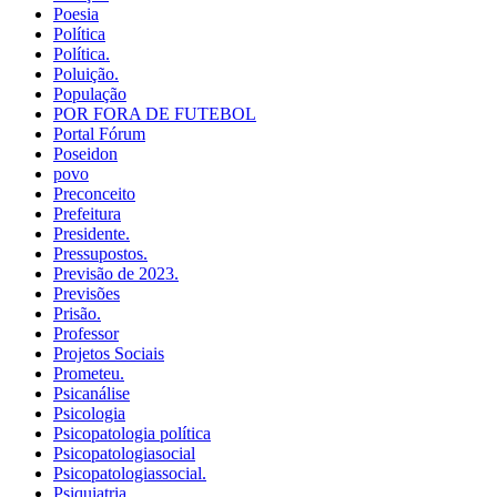
Poesia
Política
Política.
Poluição.
População
POR FORA DE FUTEBOL
Portal Fórum
Poseidon
povo
Preconceito
Prefeitura
Presidente.
Pressupostos.
Previsão de 2023.
Previsões
Prisão.
Professor
Projetos Sociais
Prometeu.
Psicanálise
Psicologia
Psicopatologia política
Psicopatologiasocial
Psicopatologiassocial.
Psiquiatria