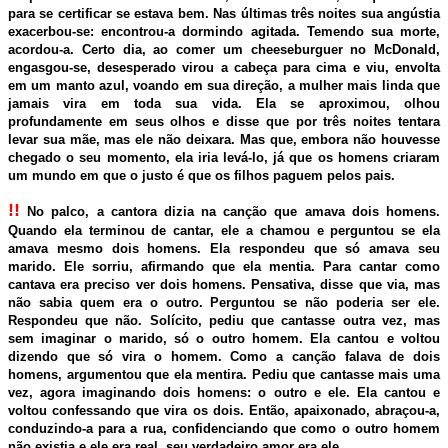
para se certificar se estava bem. Nas últimas três noites sua angústia
exacerbou-se: encontrou-a dormindo agitada. Temendo sua morte,
acordou-a. Certo dia, ao comer um cheeseburguer no McDonald,
engasgou-se, desesperado virou a cabeça para cima e viu, envolta
em um manto azul, voando em sua direção, a mulher mais linda que
jamais vira em toda sua vida. Ela se aproximou, olhou
profundamente em seus olhos e disse que por três noites tentara
levar sua mãe, mas ele não deixara. Mas que, embora não houvesse
chegado o seu momento, ela iria levá-lo, já que os homens criaram
um mundo em que o justo é que os filhos paguem pelos pais.
!!
No palco, a cantora dizia na canção que amava dois homens.
Quando ela terminou de cantar, ele a chamou e perguntou se ela
amava mesmo dois homens. Ela respondeu que só amava seu
marido. Ele sorriu, afirmando que ela mentia. Para cantar como
cantava era preciso ver dois homens. Pensativa, disse que via, mas
não sabia quem era o outro. Perguntou se não poderia ser ele.
Respondeu que não. Solícito, pediu que cantasse outra vez, mas
sem imaginar o marido, só o outro homem. Ela cantou e voltou
dizendo que só vira o homem. Como a canção falava de dois
homens, argumentou que ela mentira. Pediu que cantasse mais uma
vez, agora imaginando dois homens: o outro e ele. Ela cantou e
voltou confessando que vira os dois. Então, apaixonado, abraçou-a,
conduzindo-a para a rua, confidenciando que como o outro homem
não existia e ele era real, seu verdadeiro amor era ele.