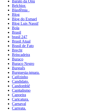
Barato da Onu
Belchior.
Blasfêmia .
Blog
Blog do Esmael
Blog Luis Nassif
Bola
Brasil
brasil 247
Brasil Atual
Brasil de Fato
Brecht
Brincadeira
Buraco
Buraco Negro
Burguês
Burguesia-ignara.
Cafézinho
Candidato.
Candomblé
Capitalismo
Capoeira
Caricatura.
Carnaval
Carreata.