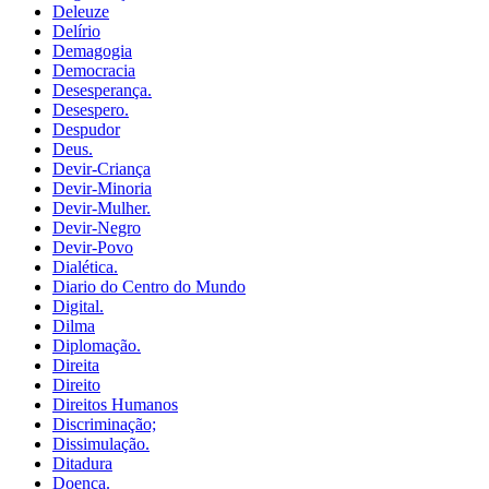
Deleuze
Delírio
Demagogia
Democracia
Desesperança.
Desespero.
Despudor
Deus.
Devir-Criança
Devir-Minoria
Devir-Mulher.
Devir-Negro
Devir-Povo
Dialética.
Diario do Centro do Mundo
Digital.
Dilma
Diplomação.
Direita
Direito
Direitos Humanos
Discriminação;
Dissimulação.
Ditadura
Doença.