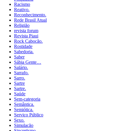
Racismo
Reativo.
Reconhecimento.
Rede Brasil Atual
Religião
revista forum
Revista Piaui
Rock Cabocão.
Rostidade
Sabedoria.
Saber
Sábia Gente…
Salário.
Sarrafo.
Sarro.
Sartre
Sartre.
Saúde
Sem-categoria
Semântica.
Semiótica.
Serviço Público
Sexo.
Simulação
Sincretismo