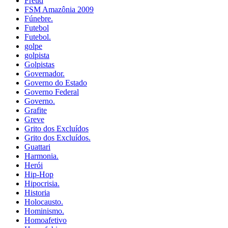
Freud
FSM Amazônia 2009
Fúnebre.
Futebol
Futebol.
golpe
golpista
Golpistas
Governador.
Governo do Estado
Governo Federal
Governo.
Grafite
Greve
Grito dos Excluídos
Grito dos Excluídos.
Guattari
Harmonia.
Herói
Hip-Hop
Hipocrisia.
Historia
Holocausto.
Hominismo.
Homoafetivo