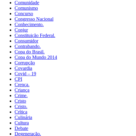
Comunidade
Comunismo
Concurso
Congresso Nacional
Conhecimento.
Conjur
Constituição Federal.
Consumidor
Contrabando.
Copa do Brasil.
Copa do Mundo 2014
Corrupção
Covardia
Covid – 19
CPI
Crença.
Criança
Crime.
Cristo
Cristo.
Crítica
Culinária
Cultura
Debate
Degeneração.