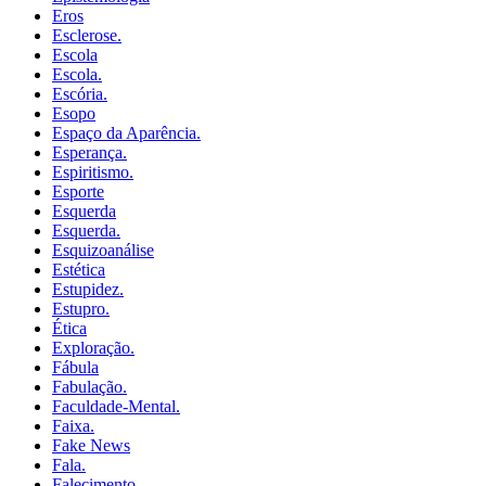
Eros
Esclerose.
Escola
Escola.
Escória.
Esopo
Espaço da Aparência.
Esperança.
Espiritismo.
Esporte
Esquerda
Esquerda.
Esquizoanálise
Estética
Estupidez.
Estupro.
Ética
Exploração.
Fábula
Fabulação.
Faculdade-Mental.
Faixa.
Fake News
Fala.
Falecimento.