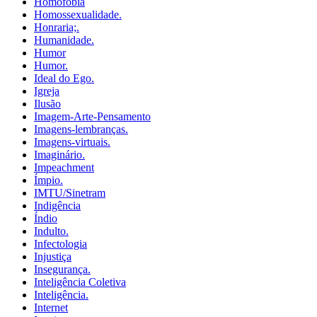
Homofobia
Homossexualidade.
Honraria;.
Humanidade.
Humor
Humor.
Ideal do Ego.
Igreja
Ilusão
Imagem-Arte-Pensamento
Imagens-lembranças.
Imagens-virtuais.
Imaginário.
Impeachment
Ímpio.
IMTU/Sinetram
Indigência
Índio
Indulto.
Infectologia
Injustiça
Insegurança.
Inteligência Coletiva
Inteligência.
Internet