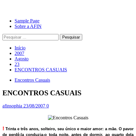
Avançar
Primary
Sample Page
para
Menu
Sobre a AFIN
o
Pesquisar
conteúdo
por:
Início
2007
Agosto
23
ENCONTROS CASUAIS
Encontros Casuais
ENCONTROS CASUAIS
afinsophia
23/08/2007
0
!
Trinta e três anos, solteiro, seu único e maior amor: a mãe. O pavor
de perdê-la conduzia-o toda noite, antes de dormir, ao quarto dela