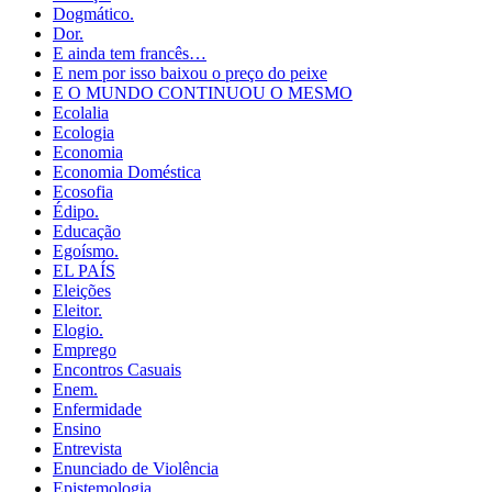
Dogmático.
Dor.
E ainda tem francês…
E nem por isso baixou o preço do peixe
E O MUNDO CONTINUOU O MESMO
Ecolalia
Ecologia
Economia
Economia Doméstica
Ecosofia
Édipo.
Educação
Egoísmo.
EL PAÍS
Eleições
Eleitor.
Elogio.
Emprego
Encontros Casuais
Enem.
Enfermidade
Ensino
Entrevista
Enunciado de Violência
Epistemologia