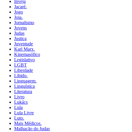
Inveja
Jacaré.
Jogo
Joia.
Jornalismo
Jovens
Judas
Justiça
Juventude
Karl Marx.
Kinemasófico
Legislativo
LGBT
Liberdade
Libido.
Linguagem.
Linguística
Literatura
Livro
Lukács
Lula
Lula Livre
Luto.
Mais Médicos.
Malhação do Judas