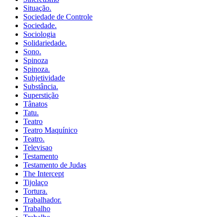
Situação.
Sociedade de Controle
Sociedade.
Sociologia
Solidariedade.
Sono.
Spinoza
Spinoza.
Subjetividade
Substância.
Superstição
Tânatos
Tatu.
Teatro
Teatro Maquínico
Teatro.
Televisao
Testamento
Testamento de Judas
The Intercept
Tijolaço
Tortura.
Trabalhador.
Trabalho