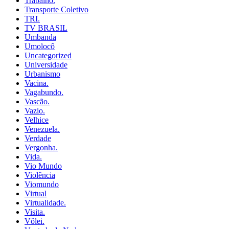
Trabalho.
Transporte Coletivo
TRI.
TV BRASIL
Umbanda
Umolocô
Uncategorized
Universidade
Urbanismo
Vacina.
Vagabundo.
Vascão.
Vazio.
Velhice
Venezuela.
Verdade
Vergonha.
Vida.
Vio Mundo
Violência
Viomundo
Virtual
Virtualidade.
Visita.
Vôlei.