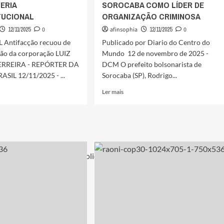
ERIA
SOROCABA COMO LÍDER DE
TUCIONAL
ORGANIZAÇÃO CRIMINOSA
12/11/2025
0
afinsophia
12/11/2025
0
L Antifacção recuou de
Publicado por Diario do Centro do
ção da corporação LUIZ
Mundo 12 de novembro de 2025 -
ERREIRA - REPÓRTER DA
DCM O prefeito bolsonarista de
SIL 12/11/2025 - ...
Sorocaba (SP), Rodrigo...
Leia
Ler mais
mais
sobre
NDOWSKI
POLÍCIA
TA
FEDERAL
APONTA
ANÇA
PREFEITO
AFASTADO
L
DE
SOROCABA
IA
COMO
RAL
LÍDER
DE
NSTITUCIONAL
ORGANIZAÇÃO
CRIMINOSA