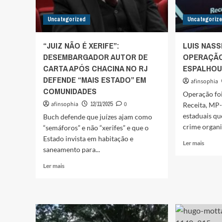
Uncategorized
Uncategoriz
“JUIZ NÃO É XERIFE”:
LUIS NASS
DESEMBARGADOR AUTOR DE
OPERAÇÃ
CARTA APÓS CHACINA NO RJ
ESPALHOU 
DEFENDE “MAIS ESTADO” EM
afinsophia
COMUNIDADES
Operação foi
afinsophia
12/11/2025
0
Receita, MP-
estaduais qu
Buch defende que juízes ajam como
crime organi
“semáforos” e não “xerifes” e que o
Estado invista em habitação e
Leia
Ler mais
saneamento para...
mais
sobre
Leia
Ler mais
LUIS
mais
NASSI
sobre
COM
“JUIZ
A
NÃO
OPER
É
CARB
XERIFE”: