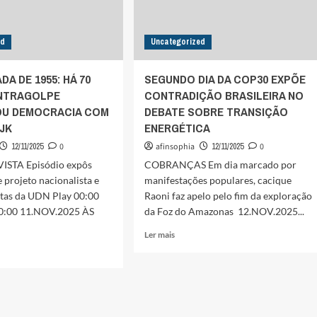
ed
Uncategorized
A DE 1955: HÁ 70
SEGUNDO DIA DA COP30 EXPÕE
NTRAGOLPE
CONTRADIÇÃO BRASILEIRA NO
U DEMOCRACIA COM
DEBATE SOBRE TRANSIÇÃO
 JK
ENERGÉTICA
12/11/2025
0
afinsophia
12/11/2025
0
ISTA Episódio expôs
COBRANÇAS Em dia marcado por
 projeto nacionalista e
manifestações populares, cacique
stas da UDN Play 00:00
Raoni faz apelo pelo fim da exploração
0:00 11.NOV.2025 ÀS
da Foz do Amazonas 12.NOV.2025...
Leia
Ler mais
mais
sobre
SEGUNDO
DIA
MBRADA
DA
COP30