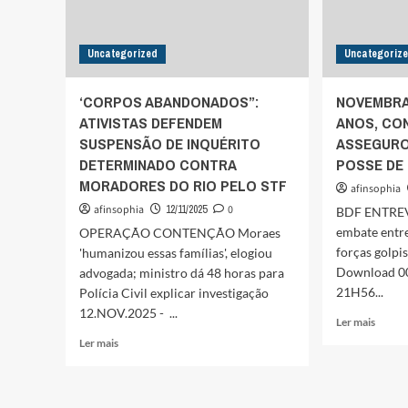
SOLUÇÕES”
DA
COP30
Uncategorized
Uncategoriz
‘CORPOS ABANDONADOS”:
NOVEMBRAD
ATIVISTAS DEFENDEM
ANOS, CO
SUSPENSÃO DE INQUÉRITO
ASSEGURO
DETERMINADO CONTRA
POSSE DE
MORADORES DO RIO PELO STF
afinsophia
afinsophia
12/11/2025
0
BDF ENTREV
embate entre
OPERAÇÃO CONTENÇÃO Moraes
forças golpi
'humanizou essas famílias', elogiou
Download 0
advogada; ministro dá 48 horas para
21H56...
Polícia Civil explicar investigação
12.NOV.2025 - ...
Leia
Ler mais
mais
Leia
Ler mais
sobre
mais
NOVE
sobre
DE
‘CORPOS
1955: