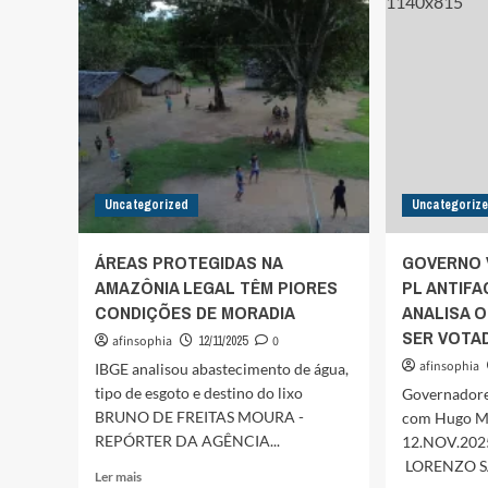
OCUL
DESEMBARGADOR
ESPA
AUTOR
PÂNI
DE
NA
CARTA
DIREI
APÓS
CHACINA
NO
RJ
DEFENDE
Uncategorized
“MAIS
Uncategoriz
ESTADO”
EM
ÁREAS PROTEGIDAS NA
GOVERNO 
COMUNIDADES
AMAZÔNIA LEGAL TÊM PIORES
PL ANTIFA
CONDIÇÕES DE MORADIA
ANALISA 
SER VOTA
afinsophia
12/11/2025
0
afinsophia
IBGE analisou abastecimento de água,
tipo de esgoto e destino do lixo
Governadores
BRUNO DE FREITAS MOURA -
com Hugo Mo
REPÓRTER DA AGÊNCIA...
12.NOV.2025
LORENZO SA
Leia
Ler mais