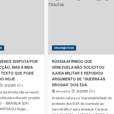
TO
DE
LHOU
GONET
CO
PARA
PROCURADORIA-
TA
GERAL
ed
Uncategorized
VENCE DISPUTA POR
RÚSSIA AFIRMOU QUE
CÇÃO, MAS A INDA
VENEZUELA NÃO SOLICITOU
O TEXTO QUE PODE
AJUDA MILITAR E REPUDIOU
DO HOJE
ARGUMENTO DE “GUERRA ÀS
DROGAS” DOS EUA
12/11/2025
0
afinsophia
12/11/2025
0
 da direita vão se reunir
tta para discutir projeto
Kremlin reforça a 'inaceitabilidade' do
 - BRASÍLIA (DF)
pretexto dos EUA de 'combate ao
NTIAGO Hugo...
narcotráfico' para ameaçar Caracas