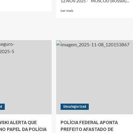
12.NOV.2025 - MOSCOU (RÚSSIA)...
Leia
Ler mais
mais
RNO
sobre
E
RÚSSIA
TA
AFIRMOU
QUE
VENEZUELA
FACÇÃO,
NÃO
SOLICITOU
AJUDA
MILITAR
ISA
E
REPUDIOU
O
ARGUMENTO
DE
“GUERRA
ÀS
DO
DROGAS”
ed
Uncategorized
DOS
EUA
SKI ALERTA QUE
POLÍCIA FEDERAL APONTA
O PAPEL DA POLÍCIA
PREFEITO AFASTADO DE