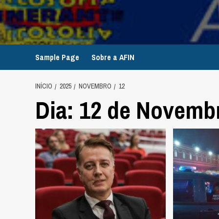
Avançar
para
o
conteúdo
Sample Page
Sobre a AFIN
INÍCIO
2025
NOVEMBRO
12
Dia:
12 de Novembr