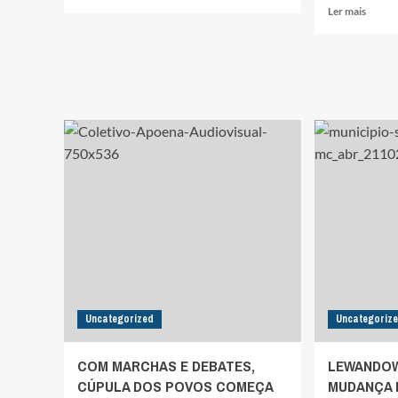
mais
Leia
Ler mais
sobre
mais
ÁREAS
sobre
PROTEGIDAS
GOVE
NA
VENC
AMAZÔNIA
DISPU
LEGAL
POR
TÊM
PL
PIORES
ANTI
CONDIÇÕES
MAS
DE
A
MORADIA
INDA
ANAL
O
TEXT
QUE
PODE
SER
VOTA
Uncategorized
Uncategoriz
HOJE
COM MARCHAS E DEBATES,
LEWANDOW
CÚPULA DOS POVOS COMEÇA
MUDANÇA N