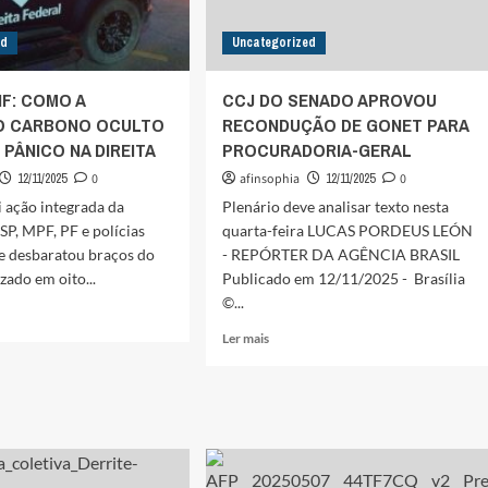
ed
Uncategorized
IF: COMO A
CCJ DO SENADO APROVOU
O CARBONO OCULTO
RECONDUÇÃO DE GONET PARA
PÂNICO NA DIREITA
PROCURADORIA-GERAL
12/11/2025
0
afinsophia
12/11/2025
0
 ação integrada da
Plenário deve analisar texto nesta
SP, MPF, PF e polícias
quarta-feira LUCAS PORDEUS LEÓN
e desbaratou braços do
- REPÓRTER DA AGÊNCIA BRASIL
zado em oito...
Publicado em 12/11/2025 - Brasília
©...
Leia
Ler mais
mais
sobre
F:
CCJ
O
DO
SENADO
AÇÃO
APROVOU
ONO
RECONDUÇÃO