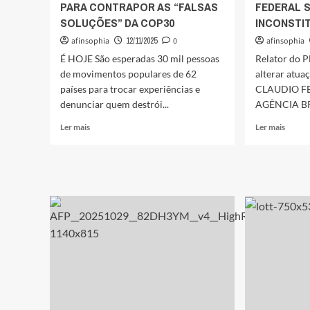
PARA CONTRAPOR AS “FALSAS
FEDERAL S
SOLUÇÕES” DA COP30
INCONSTI
afinsophia
12/11/2025
0
afinsophia
É HOJE São esperadas 30 mil pessoas
Relator do P
de movimentos populares de 62
alterar atua
países para trocar experiências e
CLAUDIO F
denunciar quem destrói...
AGÊNCIA BRA
Leia
Leia
Ler mais
Ler mais
mais
mais
sobre
sobre
COM
LEWA
MARCHAS
ALER
E
QUE
DEBATES,
MUD
CÚPULA
NO
DOS
PAPE
POVOS
DA
COMEÇA
POLÍC
PARA
FEDE
CONTRAPOR
SERIA
AS
INCO
“FALSAS