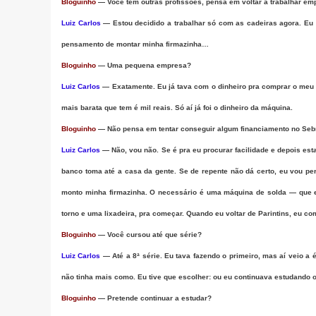
Bloguinho
— Você tem outras profissões, pensa em voltar a trabalhar e
Luiz Carlos
— Estou decidido a trabalhar só com as cadeiras agora. Eu 
pensamento de montar minha firmazinha…
Bloguinho
— Uma pequena empresa?
Luiz Carlos
— Exatamente. Eu já tava com o dinheiro pra comprar o meu m
mais barata que tem é mil reais. Só aí já foi o dinheiro da máquina.
Bloguinho
— Não pensa em tentar conseguir algum financiamento no Seb
Luiz Carlos
— Não, vou não. Se é pra eu procurar facilidade e depois est
banco toma até a casa da gente. Se de repente não dá certo, eu vou pe
monto minha firmazinha. O necessário é uma máquina de solda — que e
torno e uma lixadeira, pra começar. Quando eu voltar de Parintins, eu co
Bloguinho
— Você cursou até que série?
Luiz Carlos
— Até a 8ª série. Eu tava fazendo o primeiro, mas aí veio a 
não tinha mais como. Eu tive que escolher: ou eu continuava estudando 
Bloguinho
— Pretende continuar a estudar?