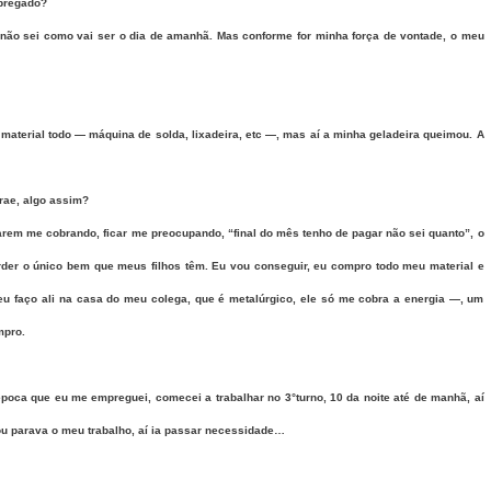
mpregado?
não sei como vai ser o dia de amanhã. Mas conforme for minha força de vontade, o meu
aterial todo — máquina de solda, lixadeira, etc —, mas aí a minha geladeira queimou. A
rae, algo assim?
arem me cobrando, ficar me preocupando, “final do mês tenho de pagar não sei quanto”, o
rder o único bem que meus filhos têm. Eu vou conseguir, eu compro todo meu material e
u faço ali na casa do meu colega, que é metalúrgico, ele só me cobra a energia —, um
mpro.
época que eu me empreguei, comecei a trabalhar no 3°turno, 10 da noite até de manhã, aí
ou parava o meu trabalho, aí ia passar necessidade…