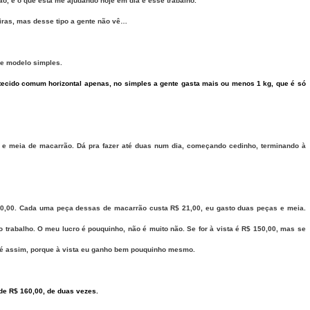
ão, e o que está me ajudando hoje em dia é esse trabalho.
eiras, mas desse tipo a gente não vê…
le modelo simples.
o tecido comum horizontal apenas, no simples a gente gasta mais ou menos 1 kg, que é só
e meia de macarrão. Dá pra fazer até duas num dia, começando cedinho, terminando à
80,00. Cada uma peça dessas de macarrão custa R$ 21,00, eu gasto duas peças e meia.
 o trabalho. O meu lucro é pouquinho, não é muito não. Se for à vista é R$ 150,00, mas se
 é assim, porque à vista eu ganho bem pouquinho mesmo.
de R$ 160,00, de duas vezes.