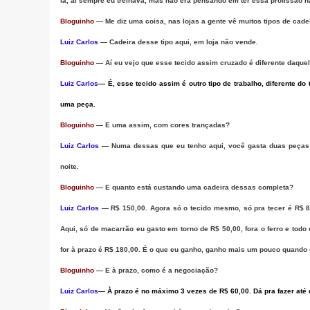
lá, aí sempre eu treinava, mas não era pensando em ter essa profissão n
Bloguinho
— Me diz uma coisa, nas lojas a gente vê muitos tipos de cad
Luiz Carlos
— Cadeira desse tipo aqui, em loja não vende.
Bloguinho
— Aí eu vejo que esse tecido assim cruzado é diferente daque
Luiz Carlos
— É, esse tecido assim é outro tipo de trabalho, diferente d
uma peça.
Bloguinho
— E uma assim, com cores trançadas?
Luiz Carlos
— Numa dessas que eu tenho aqui, você gasta duas peças 
noite.
Bloguinho
— E quanto está custando uma cadeira dessas completa?
Luiz Carlos
— R$ 150,00. Agora só o tecido mesmo, só pra tecer é R$ 
Aqui, só de macarrão eu gasto em torno de R$ 50,00, fora o ferro e todo
for à prazo é R$ 180,00. É o que eu ganho, ganho mais um pouco quando
Bloguinho
— E à prazo, como é a negociação?
Luiz Carlos
— À prazo é no máximo 3 vezes de R$ 60,00. Dá pra fazer até 