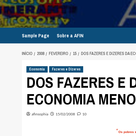
Avançar
para
o
conteúdo
Sample Page
Sobre a AFIN
INÍCIO
2008
FEVEREIRO
15
DOS FAZERES E DIZERES DA E
Economia
Fazeres e Dizeres
DOS FAZERES E 
ECONOMIA MEN
afinsophia
15/02/2008
10
“
Os pobres s