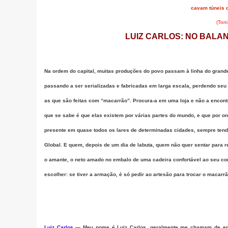
cavam túneis 
(Toni
LUIZ CARLOS: NO BALA
Na ordem do capital, muitas produções do povo passam à linha do grande
passando a ser serializadas e fabricadas em larga escala, perdendo seu 
as que são feitas com “macarrão”. Procura-a em uma loja e não a encon
que se sabe é que elas existem por várias partes do mundo, e que por o
presente em quase todos os lares de determinadas cidades,
sempre tend
Global. E quem, depois de um dia de labuta, quem não quer sentar para re
o amante, o neto amado no embalo de uma cadeira confortável ao seu cor
escolher: se tiver a armação, é só pedir ao artesão para trocar o macar
Luiz Carlos
—
Meu nome é Luiz Carlos, geralmente me chamam de enro