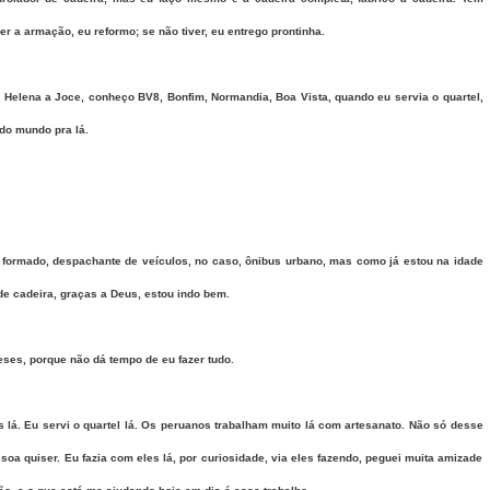
er a armação, eu reformo; se não tiver, eu entrego prontinha.
 Helena a Joce, conheço BV8, Bonfim, Normandia, Boa Vista, quando eu servia o quartel,
odo mundo pra lá.
e formado, despachante de veículos, no caso, ônibus urbano, mas como já estou na idade
e cadeira, graças a Deus, estou indo bem.
ses, porque não dá tempo de eu fazer tudo.
 lá. Eu servi o quartel lá. Os peruanos trabalham muito lá com artesanato. Não só desse
soa quiser. Eu fazia com eles lá, por curiosidade, via eles fazendo, peguei muita amizade