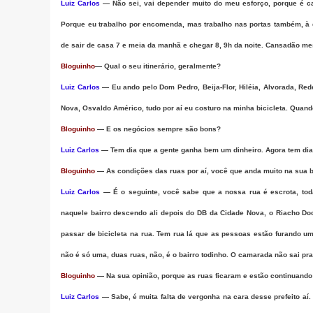
Luiz Carlos
— Não sei, vai depender muito do meu esforço, porque é can
Porque eu trabalho por encomenda, mas trabalho nas portas também, à do
de sair de casa 7 e meia da manhã e chegar 8, 9h da noite. Cansadão me
Bloguinho
— Qual o seu itinerário, geralmente?
Luiz Carlos
— Eu ando pelo Dom Pedro, Beija-Flor, Hiléia, Alvorada, Re
Nova, Osvaldo Américo, tudo por aí eu costuro na minha bicicleta. Quando
Bloguinho
— E os negócios sempre são bons?
Luiz Carlos
— Tem dia que a gente ganha bem um dinheiro. Agora tem dia q
Bloguinho
— As condições das ruas por aí, você que anda muito na sua 
Luiz Carlos
— É o seguinte, você sabe que a nossa rua é escrota, tod
naquele bairro descendo ali depois do DB da Cidade Nova, o Riacho Do
passar de bicicleta na rua. Tem rua lá que as pessoas estão furando uma
não é só uma, duas ruas, não, é o bairro todinho. O camarada não sai pra
Bloguinho
— Na sua opinião, porque as ruas ficaram e estão continuando
Luiz Carlos
— Sabe, é muita falta de vergonha na cara desse prefeito aí.