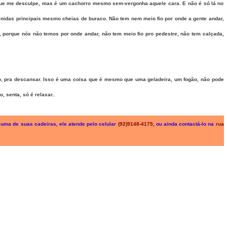
o que me desculpe, mas é um cachorro mesmo sem-vergonha aquele cara. E não é só lá no
nidas principais mesmo cheias de buraco. Não tem nem meio fio por onde a gente andar,
 porque nós não temos por onde andar, não tem meio fio pro pedestre, não tem calçada,
 pra descansar. Isso é uma coisa que é mesmo que uma geladeira, um fogão, não pode
 senta, só é relaxar..
 uma de suas cadeiras, ele atende pelo celular
(92)9148-4175
,
ou ainda contactá-lo na
rua