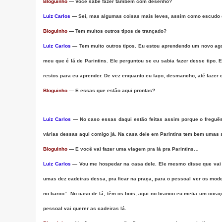
Bloguinho
— Você sabe fazer também com desenho?
Luiz Carlos
— Sei, mas algumas coisas mais leves, assim como escudo d
Bloguinho
— Tem muitos outros tipos de trançado?
Luiz Carlos
— Tem muito outros tipos. Eu estou aprendendo um novo agor
meu que é lá de Parintins. Ele perguntou se eu sabia fazer desse tipo. 
restos para eu aprender. De vez enquanto eu faço, desmancho, até fazer 
Bloguinho
— E essas que estão aqui prontas?
Luiz Carlos
— No caso essas daqui estão feitas assim porque o freguês m
várias dessas aqui comigo já. Na casa dele em Parintins tem bem umas sei
Bloguinho
— E você vai fazer uma viagem pra lá pra Parintins…
Luiz Carlos
— Vou me hospedar na casa dele. Ele mesmo disse que vai c
umas dez cadeiras dessa, pra ficar na praça, para o pessoal ver os model
no barco”. No caso de lá, têm os bois, aqui no branco eu metia um cora
pessoal vai querer as cadeiras lá.