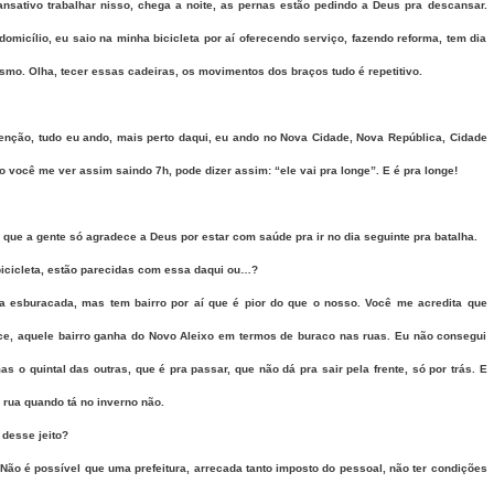
sativo trabalhar nisso, chega a noite, as pernas estão pedindo a Deus pra descansar.
micílio, eu saio na minha bicicleta por aí oferecendo serviço, fazendo reforma, tem dia
smo. Olha, tecer essas cadeiras, os movimentos dos braços tudo é repetitivo.
denção, tudo eu ando, mais perto daqui, eu ando no Nova Cidade, Nova República, Cidade
 você me ver assim saindo 7h, pode dizer assim: “ele vai pra longe”. E é pra longe!
ue a gente só agradece a Deus por estar com saúde pra ir no dia seguinte pra batalha.
bicicleta, estão parecidas com essa daqui ou…?
a esburacada, mas tem bairro por aí que é pior do que o nosso. Você me acredita que
ce, aquele bairro ganha do Novo Aleixo em termos de buraco nas ruas. Eu não consegui
s o quintal das outras, que é pra passar, que não dá pra sair pela frente, só por trás. E
 rua quando tá no inverno não.
 desse jeito?
 Não é possível que uma prefeitura, arrecada tanto imposto do pessoal, não ter condições