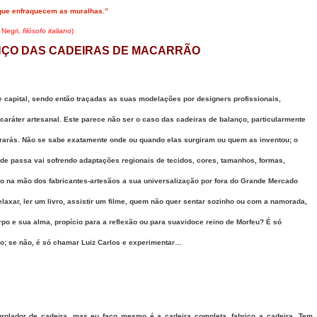
que enfraquecem as muralhas.”
 Negri,
filósofo italiano
)
NÇO DAS CADEIRAS DE MACARRÃO
 capital, sendo então traçadas as suas modelações por designers profissionais,
caráter artesanal. Este parece não ser o caso das cadeiras de balanço, particularmente
trarás. Não se sabe exatamente onde ou quando elas surgiram ou quem as inventou; o
nde passa vai sofrendo adaptações regionais de tecidos, cores, tamanhos, formas,
o na mão dos fabricantes-artesãos a sua universalização por fora do Grande Mercado
laxar, ler um livro, assistir um filme, quem não quer sentar sozinho ou com a namorada,
po e sua alma, propício para a reflexão ou para suavidoce reino de Morfeu? É só
rão; se não, é só chamar Luiz Carlos e experimentar…
lador de cadeira, mas eu faço mesmo é a cadeira completa, fabrico a cadeira. Tem