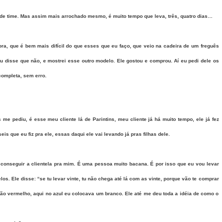
e time. Mas assim mais arrochado mesmo, é muito tempo que leva, três, quatro dias…
a, que é bem mais difícil do que esses que eu faço, que veio na cadeira de um freguês
Eu disse que não, e mostrei esse outro modelo. Ele gostou e comprou. Aí eu pedi dele os
completa, sem erro.
e pediu, é esse meu cliente lá de Parintins, meu cliente já há muito tempo, ele já fez
s que eu fiz pra ele, essas daqui ele vai levando já pras filhas dele.
onseguir a clientela pra mim. É uma pessoa muito bacana. É por isso que eu vou levar
os. Ele disse: “se tu levar vinte, tu não chega até lá com as vinte, porque vão te comprar
ção vermelho, aqui no azul eu colocava um branco. Ele até me deu toda a idéia de como o