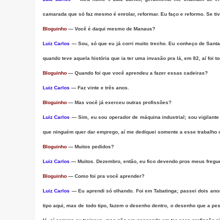
camarada que só faz mesmo é enrolar, reformar. Eu faço e reformo. Se tiv
Bloguinho
— Você é daqui mesmo de Manaus?
Luiz Carlos
— Sou, só que eu já corri muito trecho. Eu conheço de Santa
quando teve aquela história que ia ter uma invasão pra lá, em 82, aí foi t
Bloguinho
— Quando foi que você aprendeu a fazer essas cadeiras?
Luiz Carlos
— Faz vinte e três anos.
Bloguinho
— Mas você já exerceu outras profissões?
Luiz Carlos
— Sim, eu sou operador de máquina industrial; sou vigilant
que ninguém quer dar emprego, aí me dediquei somente a esse trabalho d
Bloguinho
— Muitos pedidos?
Luiz Carlos
— Muitos. Dezembro, então, eu fico devendo pros meus fregue
Bloguinho
— Como foi pra você aprender?
Luiz Carlos
— Eu aprendi só olhando. Foi em Tabatinga; passei dois anos
tipo aqui, mas de todo tipo, fazem o desenho dentro, o desenho que a pes