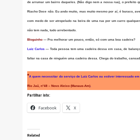
de arrumar um bairro daqueles. (Não digo nem a nossa rua), o prefeit
Riacho Doce não. Eu ando muito, mas muito mesmo por aí, é buraco, ave
com medo de ser atropelado na beira de uma rua por um carro qualquer,
não tem nada, tudo arrebentado.
Bloguinho
— Pra melhorar um pouco, então, só com uma boa cadeira?
Luiz Carlos
— Toda pessoa tem uma cadeira dessa em casa, de balanço,
faltar na casa de ninguém uma cadeira dessa. Chega do trabalho, cansado,
*
A quem necessitar do serviço de Luiz Carlos ou estiver interessado em
Rio Jaú, n°48 – Novo Aleixo (Manaus-Am)
.
Partilhar isto:
Facebook
X
Related