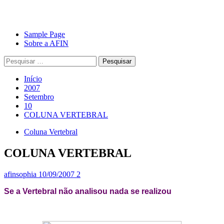
Avançar
Primary
Sample Page
para
Menu
Sobre a AFIN
o
Pesquisar
conteúdo
por:
Início
2007
Setembro
10
COLUNA VERTEBRAL
Coluna Vertebral
COLUNA VERTEBRAL
afinsophia
10/09/2007
2
Se a Vertebral não analisou nada se realizou