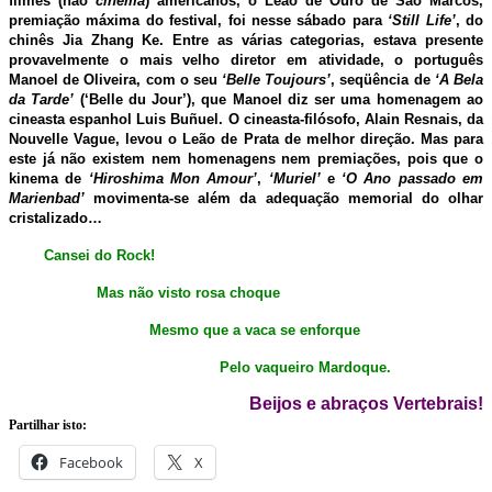
filmes (não
cinema
) americanos, o Leão de Ouro de São Marcos,
premiação máxima do festival, foi nesse sábado para
‘Still Life’
, do
chinês Jia Zhang Ke. Entre as várias categorias, estava presente
provavelmente o mais velho diretor em atividade, o português
Manoel de Oliveira, com o seu
‘Belle Toujours’
, seqüência de
‘A Bela
da Tarde’
(‘Belle du Jour’), que Manoel diz ser uma homenagem ao
cineasta espanhol Luis Buñuel. O cineasta-filósofo, Alain Resnais, da
Nouvelle Vague, levou o Leão de Prata de melhor direção. Mas para
este já não existem nem homenagens nem premiações, pois que o
kinema de
‘Hiroshima Mon Amour’
,
‘Muriel’
e
‘O Ano passado em
Marienbad’
movimenta-se além da adequação memorial do olhar
cristalizado…
Cansei do Rock!
Mas não visto rosa choque
Mesmo que a vaca se enforque
Pelo vaqueiro Mardoque.
Beijos e abraços Vertebrais!
Partilhar isto:
Facebook
X