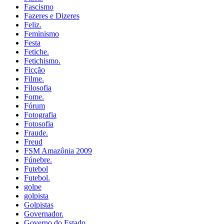
Fascismo
Fazeres e Dizeres
Feliz.
Feminismo
Festa
Fetiche.
Fetichismo.
Ficção
Filme.
Filosofia
Fome.
Fórum
Fotografia
Fotosofia
Fraude.
Freud
FSM Amazônia 2009
Fúnebre.
Futebol
Futebol.
golpe
golpista
Golpistas
Governador.
Governo do Estado