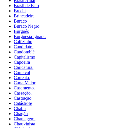
Brasil Atual
Brasil de Fato
Brecht
Brincadeira
Buraco
Buraco Negro
Burguês
Burguesia-ignara.
Cafézinho
Candidato.
Candomblé
Capitalismo
Capoeira
Caricatura.
Carnaval
Carreata.
Carta Maior
Casamento.
Cassação.
Castração.
Catástrofe
Chabu
Chagão
Chantagem.
Chauvinista