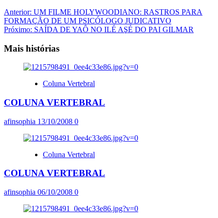
Navegação
Anterior:
UM FILME HOLYWOODIANO: RASTROS PARA
FORMAÇÃO DE UM PSICÓLOGO JUDICATIVO
de
Próximo:
SAÍDA DE YAÔ NO ILÉ AŞÉ DO PAI GILMAR
artigos
Mais histórias
Coluna Vertebral
COLUNA VERTEBRAL
afinsophia
13/10/2008
0
Coluna Vertebral
COLUNA VERTEBRAL
afinsophia
06/10/2008
0