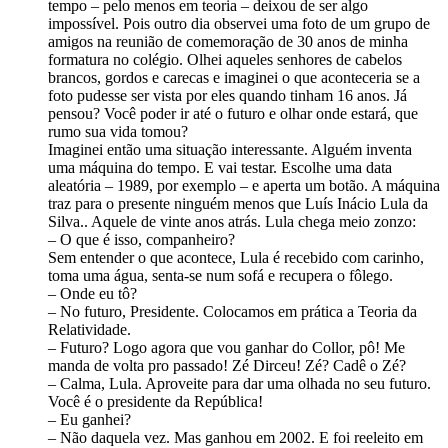
tempo – pelo menos em teoria – deixou de ser algo
impossível. Pois outro dia observei uma foto de um grupo de
amigos na reunião de comemoração de 30 anos de minha
formatura no colégio. Olhei aqueles senhores de cabelos
brancos, gordos e carecas e imaginei o que aconteceria se a
foto pudesse ser vista por eles quando tinham 16 anos. Já
pensou? Você poder ir até o futuro e olhar onde estará, que
rumo sua vida tomou?
Imaginei então uma situação interessante. Alguém inventa
uma máquina do tempo. E vai testar. Escolhe uma data
aleatória – 1989, por exemplo – e aperta um botão. A máquina
traz para o presente ninguém menos que Luís Inácio Lula da
Silva.. Aquele de vinte anos atrás. Lula chega meio zonzo:
– O que é isso, companheiro?
Sem entender o que acontece, Lula é recebido com carinho,
toma uma água, senta-se num sofá e recupera o fôlego.
– Onde eu tô?
– No futuro, Presidente. Colocamos em prática a Teoria da
Relatividade.
– Futuro? Logo agora que vou ganhar do Collor, pô! Me
manda de volta pro passado! Zé Dirceu! Zé? Cadê o Zé?
– Calma, Lula. Aproveite para dar uma olhada no seu futuro.
Você é o presidente da República!
– Eu ganhei?
– Não daquela vez. Mas ganhou em 2002. E foi reeleito em