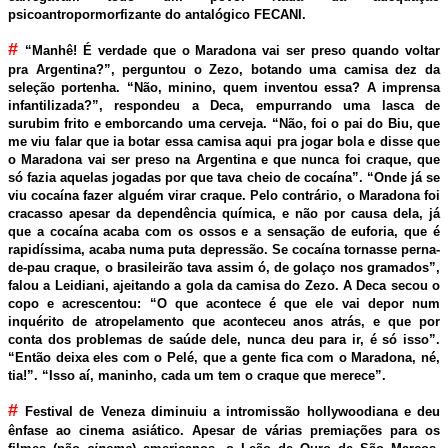
psicoantropormorfizante do antalógico FECANI.
#
“Manhê! É verdade que o Maradona vai ser preso quando voltar
pra Argentina?”, perguntou o Zezo, botando uma camisa dez da
seleção portenha. “Não, minino, quem inventou essa? A imprensa
infantilizada?”, respondeu a Deca, empurrando uma lasca de
surubim frito e emborcando uma cerveja. “Não, foi o pai do Biu, que
me viu falar que ia botar essa camisa aqui pra jogar bola e disse que
o Maradona vai ser preso na Argentina e que nunca foi craque, que
só fazia aquelas jogadas por que tava cheio de cocaína”. “Onde já se
viu cocaína fazer alguém virar craque. Pelo contrário, o Maradona foi
cracasso apesar da dependência química, e não por causa dela, já
que a cocaína acaba com os ossos e a sensação de euforia, que é
rapidíssima, acaba numa puta depressão. Se cocaína tornasse perna-
de-pau craque, o brasileirão tava assim ó, de golaço nos gramados”,
falou a Leidiani, ajeitando a gola da camisa do Zezo. A Deca secou o
copo e acrescentou: “O que acontece é que ele vai depor num
inquérito de atropelamento que aconteceu anos atrás, e que por
conta dos problemas de saúde dele, nunca deu para ir, é só isso”.
“Então deixa eles com o Pelé, que a gente fica com o Maradona, né,
tia!”. “Isso aí, maninho, cada um tem o craque que merece”.
#
Festival de Veneza diminuiu a intromissão hollywoodiana e deu
ênfase ao cinema asiático. Apesar de várias premiações para os