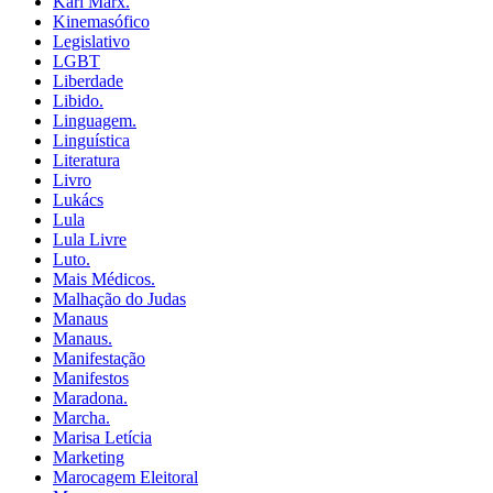
Karl Marx.
Kinemasófico
Legislativo
LGBT
Liberdade
Libido.
Linguagem.
Linguística
Literatura
Livro
Lukács
Lula
Lula Livre
Luto.
Mais Médicos.
Malhação do Judas
Manaus
Manaus.
Manifestação
Manifestos
Maradona.
Marcha.
Marisa Letícia
Marketing
Marocagem Eleitoral