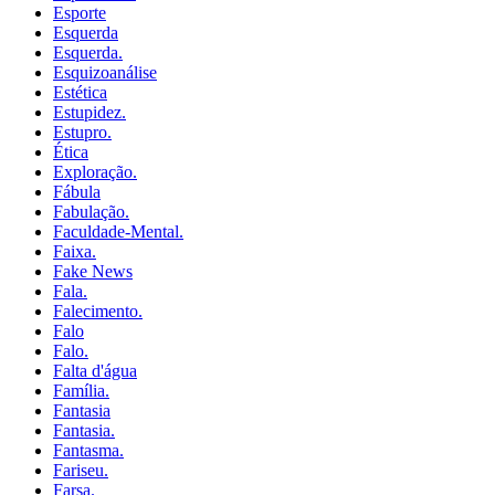
Esporte
Esquerda
Esquerda.
Esquizoanálise
Estética
Estupidez.
Estupro.
Ética
Exploração.
Fábula
Fabulação.
Faculdade-Mental.
Faixa.
Fake News
Fala.
Falecimento.
Falo
Falo.
Falta d'água
Família.
Fantasia
Fantasia.
Fantasma.
Fariseu.
Farsa.