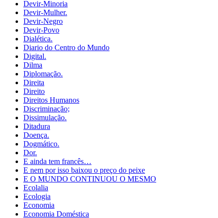
Devir-Minoria
Devir-Mulher.
Devir-Negro
Devir-Povo
Dialética.
Diario do Centro do Mundo
Digital.
Dilma
Diplomação.
Direita
Direito
Direitos Humanos
Discriminação;
Dissimulação.
Ditadura
Doença.
Dogmático.
Dor.
E ainda tem francês…
E nem por isso baixou o preço do peixe
E O MUNDO CONTINUOU O MESMO
Ecolalia
Ecologia
Economia
Economia Doméstica