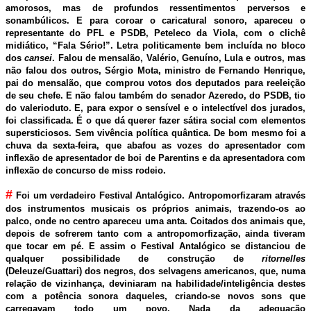
amorosos, mas de profundos ressentimentos perversos e
sonambúlicos. E para coroar o caricatural sonoro, apareceu o
representante do PFL e PSDB, Peteleco da Viola, com o clichê
midiático, “Fala Sério!”. Letra politicamente bem incluída no bloco
dos
cansei
. Falou de mensalão, Valério, Genuíno, Lula e outros, mas
não falou dos outros, Sérgio Mota, ministro de Fernando Henrique,
pai do mensalão, que comprou votos dos deputados para reeleição
de seu chefe. E não falou também do senador Azeredo, do PSDB, tio
do valerioduto. E, para expor o sensível e o intelectível dos jurados,
foi classificada. É o que dá querer fazer sátira social com elementos
supersticiosos. Sem vivência política quântica. De bom mesmo foi a
chuva da sexta-feira, que abafou as vozes do apresentador com
inflexão de apresentador de boi de Parentins e da apresentadora com
inflexão de concurso de miss rodeio.
#
Foi um verdadeiro Festival Antalógico. Antropomorfizaram através
dos instrumentos musicais os próprios animais, trazendo-os ao
palco, onde no centro apareceu uma anta. Coitados dos animais que,
depois de sofrerem tanto com a antropomorfização, ainda tiveram
que tocar em pé. E assim o Festival Antalógico se distanciou de
qualquer possibilidade de construção de
ritornelles
(Deleuze/Guattari) dos negros, dos selvagens americanos, que, numa
relação de vizinhança, deviniaram na habilidade/inteligência destes
com a potência sonora daqueles, criando-se novos sons que
carregavam todo um povo. Nada da adequação