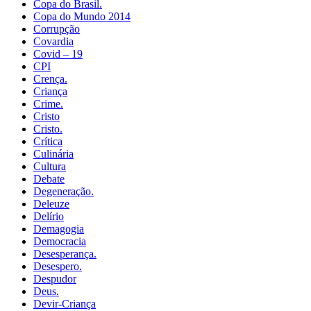
Copa do Brasil.
Copa do Mundo 2014
Corrupção
Covardia
Covid – 19
CPI
Crença.
Criança
Crime.
Cristo
Cristo.
Crítica
Culinária
Cultura
Debate
Degeneração.
Deleuze
Delírio
Demagogia
Democracia
Desesperança.
Desespero.
Despudor
Deus.
Devir-Criança