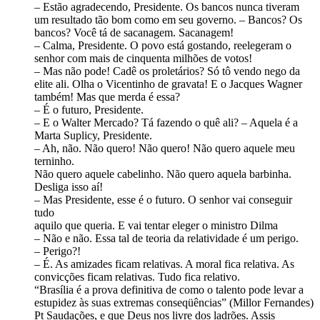
– Estão agradecendo, Presidente. Os bancos nunca tiveram
um resultado tão bom como em seu governo. – Bancos? Os
bancos? Você tá de sacanagem. Sacanagem!
– Calma, Presidente. O povo está gostando, reelegeram o
senhor com mais de cinquenta milhões de votos!
– Mas não pode! Cadê os proletários? Só tô vendo nego da
elite ali. Olha o Vicentinho de gravata! E o Jacques Wagner
também! Mas que merda é essa?
– É o futuro, Presidente.
– E o Walter Mercado? Tá fazendo o quê ali? – Aquela é a
Marta Suplicy, Presidente.
– Ah, não. Não quero! Não quero! Não quero aquele meu
terninho.
Não quero aquele cabelinho. Não quero aquela barbinha.
Desliga isso aí!
– Mas Presidente, esse é o futuro. O senhor vai conseguir
tudo
aquilo que queria. E vai tentar eleger o ministro Dilma
– Não e não. Essa tal de teoria da relatividade é um perigo.
– Perigo?!
– É. As amizades ficam relativas. A moral fica relativa. As
convicções ficam relativas. Tudo fica relativo.
“Brasília é a prova definitiva de como o talento pode levar a
estupidez às suas extremas conseqüências” (Millor Fernandes)
Pt Saudações, e que Deus nos livre dos ladrões. Assis