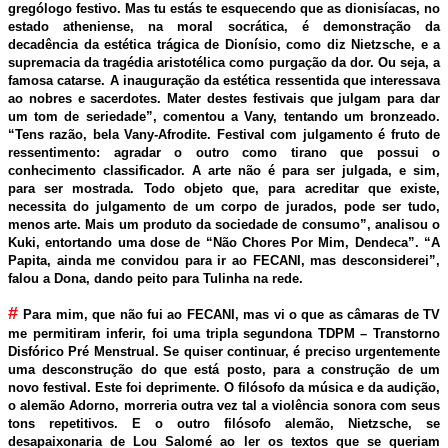
grególogo festivo. Mas tu estás te esquecendo que as dionisíacas, no
estado atheniense, na moral socrática, é demonstração da
decadência da estética trágica de Dionísio, como diz Nietzsche, e a
supremacia da tragédia aristotélica como purgação da dor. Ou seja, a
famosa catarse. A inauguração da estética ressentida que interessava
ao nobres e sacerdotes. Mater destes festivais que julgam para dar
um tom de seriedade”, comentou a Vany, tentando um bronzeado.
“Tens razão, bela Vany-Afrodite. Festival com julgamento é fruto de
ressentimento: agradar o outro como tirano que possui o
conhecimento classificador. A arte não é para ser julgada, e sim,
para ser mostrada. Todo objeto que, para acreditar que existe,
necessita do julgamento de um corpo de jurados, pode ser tudo,
menos arte. Mais um produto da sociedade de consumo”, analisou o
Kuki, entortando uma dose de “Não Chores Por Mim, Dendeca”. “A
Papita, ainda me convidou para ir ao FECANI, mas desconsiderei”,
falou a Dona, dando peito para Tulinha na rede.
#
Para mim, que não fui ao FECANI, mas vi o que as câmaras de TV
me permitiram inferir, foi uma tripla segundona TDPM – Transtorno
Disfórico Pré Menstrual. Se quiser continuar, é preciso urgentemente
uma desconstrução do que está posto, para a construção de um
novo festival. Este foi deprimente. O filósofo da música e da audição,
o alemão Adorno, morreria outra vez tal a violência sonora com seus
tons repetitivos. E o outro filósofo alemão, Nietzsche, se
desapaixonaria de Lou Salomé ao ler os textos que se queriam