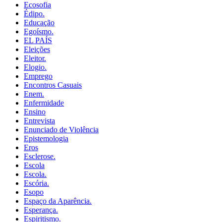
Ecosofia
Édipo.
Educação
Egoísmo.
EL PAÍS
Eleições
Eleitor.
Elogio.
Emprego
Encontros Casuais
Enem.
Enfermidade
Ensino
Entrevista
Enunciado de Violência
Epistemologia
Eros
Esclerose.
Escola
Escola.
Escória.
Esopo
Espaço da Aparência.
Esperança.
Espiritismo.