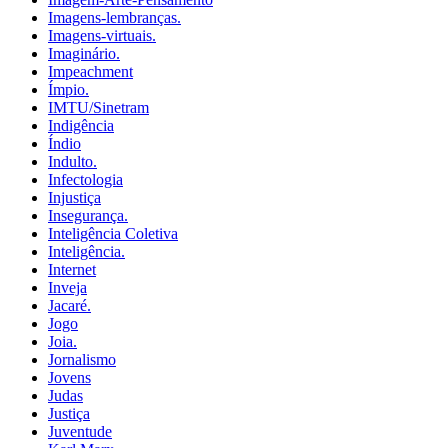
Imagens-lembranças.
Imagens-virtuais.
Imaginário.
Impeachment
Ímpio.
IMTU/Sinetram
Indigência
Índio
Indulto.
Infectologia
Injustiça
Insegurança.
Inteligência Coletiva
Inteligência.
Internet
Inveja
Jacaré.
Jogo
Joia.
Jornalismo
Jovens
Judas
Justiça
Juventude