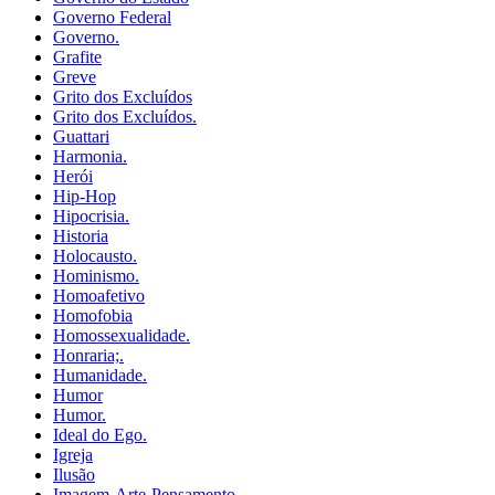
Governo Federal
Governo.
Grafite
Greve
Grito dos Excluídos
Grito dos Excluídos.
Guattari
Harmonia.
Herói
Hip-Hop
Hipocrisia.
Historia
Holocausto.
Hominismo.
Homoafetivo
Homofobia
Homossexualidade.
Honraria;.
Humanidade.
Humor
Humor.
Ideal do Ego.
Igreja
Ilusão
Imagem-Arte-Pensamento