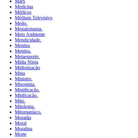
Marx
Medicina
Médicos
Médium Televisivo
Medo.
Megalomania.
Meio Ambiente
Mendicidade.
Mentira
Mentira.
Metaesporte.
Mídia Ninja
Midiotização
Mina
Ministro.
Misoginia.
Mistificação.
Mitificação.
Mito.
Mitologia.
Mitomaníaco.
Moradia
Moral
Moralina
Morte