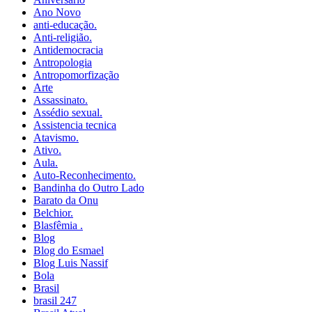
Ano Novo
anti-educação.
Anti-religião.
Antidemocracia
Antropologia
Antropomorfização
Arte
Assassinato.
Assédio sexual.
Assistencia tecnica
Atavismo.
Ativo.
Aula.
Auto-Reconhecimento.
Bandinha do Outro Lado
Barato da Onu
Belchior.
Blasfêmia .
Blog
Blog do Esmael
Blog Luis Nassif
Bola
Brasil
brasil 247