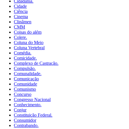
Cidadania.
Cidade
Ciência
Cinema
Clinâmen
CMM
Coisas do além
Colere.
Coluna do Meio
Coluna Vertebral
Comédia.
Comicidade.
Complexo de Castração.
Compulsão.
Comunalidade.
Comunicação
Comunidade
Comunismo
Concurso
Congresso Nacional
Conhecimento.
Conjur
Constituição Federal.
Consumidor
Contrabando.