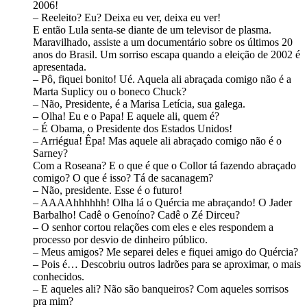
2006!
– Reeleito? Eu? Deixa eu ver, deixa eu ver!
E então Lula senta-se diante de um televisor de plasma.
Maravilhado, assiste a um documentário sobre os últimos 20
anos do Brasil. Um sorriso escapa quando a eleição de 2002 é
apresentada.
– Pô, fiquei bonito! Ué. Aquela ali abraçada comigo não é a
Marta Suplicy ou o boneco Chuck?
– Não, Presidente, é a Marisa Letícia, sua galega.
– Olha! Eu e o Papa! E aquele ali, quem é?
– É Obama, o Presidente dos Estados Unidos!
– Arriégua! Êpa! Mas aquele ali abraçado comigo não é o
Sarney?
Com a Roseana? E o que é que o Collor tá fazendo abraçado
comigo? O que é isso? Tá de sacanagem?
– Não, presidente. Esse é o futuro!
– AAAAhhhhhh! Olha lá o Quércia me abraçando! O Jader
Barbalho! Cadê o Genoíno? Cadê o Zé Dirceu?
– O senhor cortou relações com eles e eles respondem a
processo por desvio de dinheiro público.
– Meus amigos? Me separei deles e fiquei amigo do Quércia?
– Pois é… Descobriu outros ladrões para se aproximar, o mais
conhecidos.
– E aqueles ali? Não são banqueiros? Com aqueles sorrisos
pra mim?