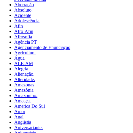
Aberração
Absoluto.
Acidente
Adolescência
Afin
Afro-Afin
Afrosofia
Agência PT
Agenciamento de Enunciação
Agricultura
Água
ALE-AM
Alegria
Alienação.
Alteridade.
Amazonas
Amazônia
Amazonino.
Ameaça.
America Do Sul
Amor
Anal.
Angústia
Aniversariante.
Aniversário