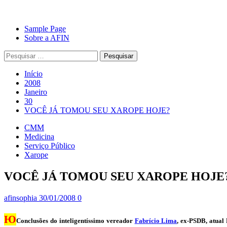
Avançar
Primary
Sample Page
para
Menu
Sobre a AFIN
o
Pesquisar
conteúdo
por:
Início
2008
Janeiro
30
VOCÊ JÁ TOMOU SEU XAROPE HOJE?
CMM
Medicina
Serviço Público
Xarope
VOCÊ JÁ TOMOU SEU XAROPE HOJE
afinsophia
30/01/2008
0
Ю
Conclusões do inteligentíssimo vereador
Fabrício Lima
, ex-PSDB, atual