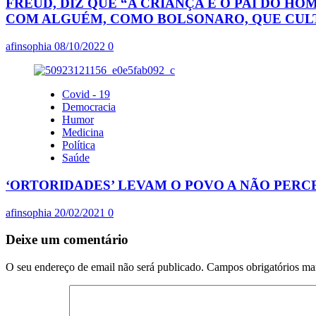
FREUD, DIZ QUE “A CRIANÇA É O PAI DO H
COM ALGUÉM, COMO BOLSONARO, QUE CULTUA
afinsophia
08/10/2022
0
Covid - 19
Democracia
Humor
Medicina
Política
Saúde
‘ORTORIDADES’ LEVAM O POVO A NÃO PERCE
afinsophia
20/02/2021
0
Deixe um comentário
O seu endereço de email não será publicado.
Campos obrigatórios m