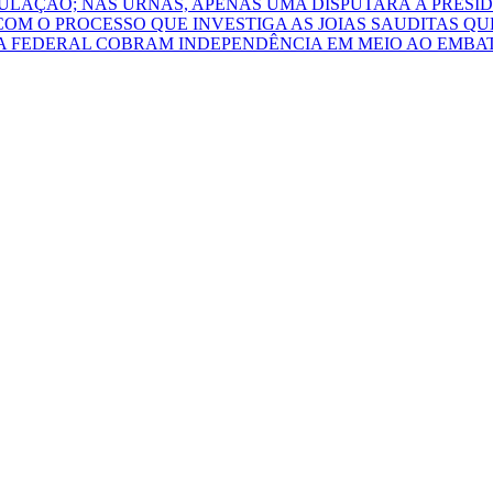
ULAÇÃO; NAS URNAS, APENAS UMA DISPUTARÁ A PRESI
COM O PROCESSO QUE INVESTIGA AS JOIAS SAUDITAS 
A FEDERAL COBRAM INDEPENDÊNCIA EM MEIO AO EMBAT