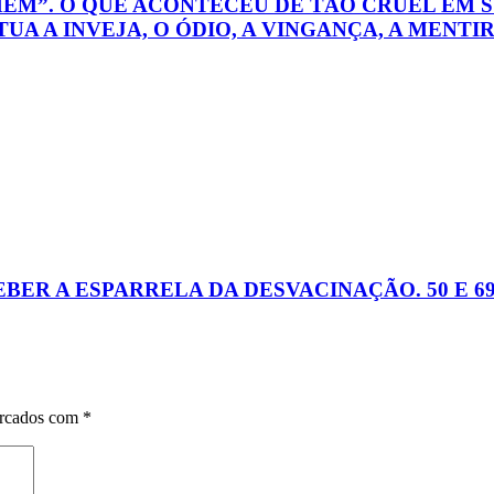
OMEM”. O QUE ACONTECEU DE TÃO CRUEL EM S
 A INVEJA, O ÓDIO, A VINGANÇA, A MENTIR
BER A ESPARRELA DA DESVACINAÇÃO. 50 E 69
arcados com
*