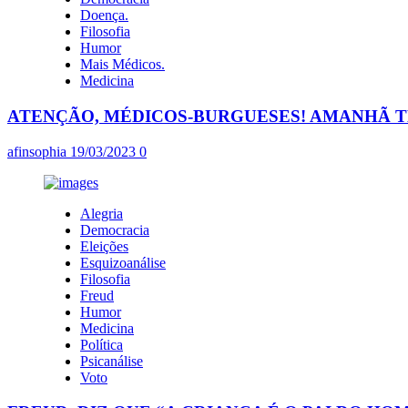
Doença.
Filosofia
Humor
Mais Médicos.
Medicina
ATENÇÃO, MÉDICOS-BURGUESES! AMANHÃ 
afinsophia
19/03/2023
0
Alegria
Democracia
Eleições
Esquizoanálise
Filosofia
Freud
Humor
Medicina
Política
Psicanálise
Voto