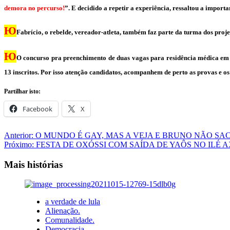
demora no percurso!
”. E decidido a repetir a experiência, ressaltou a importa
Ю
Fabrício, o rebelde, vereador-atleta, também faz parte da turma dos proje
Ю
O concurso pra preenchimento de duas vagas para residência médica em
13 inscritos. Por isso atenção candidatos, acompanhem de perto as provas e os
Partilhar isto:
Facebook
X
Navegação
Anterior:
O MUNDO É GAY, MAS A VEJA E BRUNO NÃO S
Próximo:
FESTA DE OXÓSSI COM SAÍDA DE YAÔS NO ILÉ 
de
artigos
Mais histórias
a verdade de lula
Alienação.
Comunalidade.
Democracia