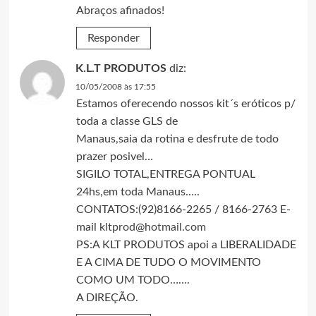
Abraços afinados!
Responder
K.L.T PRODUTOS
diz:
10/05/2008 às 17:55
Estamos oferecendo nossos kit´s eróticos p/
toda a classe GLS de
Manaus,saia da rotina e desfrute de todo
prazer posivel…
SIGILO TOTAL,ENTREGA PONTUAL
24hs,em toda Manaus…..
CONTATOS:(92)8166-2265 / 8166-2763 E-
mail
kltprod@hotmail.com
PS:A KLT PRODUTOS apoi a LIBERALIDADE
E A CIMA DE TUDO O MOVIMENTO
COMO UM TODO…….
A DIREÇÃO.