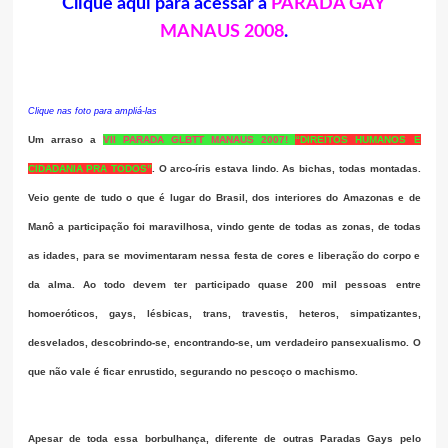
Clique aqui para acessar a
PARADA GAY
MANAUS 2008
.
Clique nas foto para ampliá-las
Um arraso a
VII PARADA GLBTT MANAUS 2007!
“DIREITOS HUMANOS E
CIDADANIA PRA TODOS”
.
O arco-íris estava lindo. As bichas, todas montadas.
Veio gente de tudo o que é lugar do Brasil, dos interiores do Amazonas e de
Manô a participação foi maravilhosa, vindo gente de todas as zonas, de todas
as idades, para se movimentaram nessa festa de cores e liberação do corpo e
da alma. Ao todo devem ter participado quase 200 mil pessoas entre
homoeróticos, gays, lésbicas, trans, travestis, heteros, simpatizantes,
desvelados, descobrindo-se, encontrando-se, um verdadeiro pansexualismo. O
que não vale é ficar enrustido, segurando no pescoço o machismo.
Apesar de toda essa borbulhança, diferente de outras Paradas Gays pelo