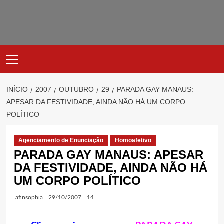
Avançar
para
o
conteúdo
Primary
Menu
INÍCIO
2007
OUTUBRO
29
PARADA GAY MANAUS:
APESAR DA FESTIVIDADE, AINDA NÃO HÁ UM CORPO
POLÍTICO
Agenciamento de Enunciação
Homoafetivo
PARADA GAY MANAUS: APESAR
DA FESTIVIDADE, AINDA NÃO HÁ
UM CORPO POLÍTICO
afinsophia
29/10/2007
14