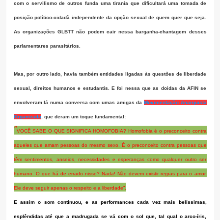
com o servilismo de outros funda uma tirania que dificultará uma tomada de
posição político-cidadã independente da opção sexual de quem quer que seja.
As organizações GLBTT não podem cair nessa barganha-chantagem desses
parlamentares parasitários.
Mas, por outro lado, havia também entidades ligadas às questões de liberdade
sexual, direitos humanos e estudantis. E foi nessa que as doidas da AFIN se
envolveram lá numa conversa com umas amigas da
Movimentação Anarquista
Organizada
, que deram um toque fundamental:
“
VOCÊ SABE O QUE SIGNIFICA HOMOFOBIA? Homofobia é o preconceito contra
aqueles que amam pessoas do mesmo sexo. É o preconceito contra pessoas que
têm sentimentos, anseios, necessidades e esperanças como qualquer outro ser
humano. O que há de errado nisso? Nada! Não devem existir regras para o amor.
Ele deve seguir apenas o respeito e a liberdade”.
E assim o som continuou, e as performances cada vez mais belíssimas,
esplêndidas até que a madrugada se vá com o sol que, tal qual o arco-íris,