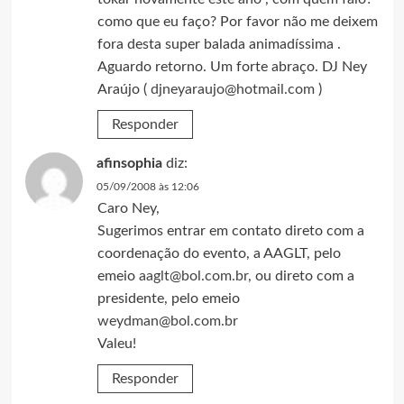
como que eu faço? Por favor não me deixem
fora desta super balada animadíssima .
Aguardo retorno. Um forte abraço. DJ Ney
Araújo (
djneyaraujo@hotmail.com
)
Responder
afinsophia
diz:
05/09/2008 às 12:06
Caro Ney,
Sugerimos entrar em contato direto com a
coordenação do evento, a AAGLT, pelo
emeio
aaglt@bol.com.br
, ou direto com a
presidente, pelo emeio
weydman@bol.com.br
Valeu!
Responder