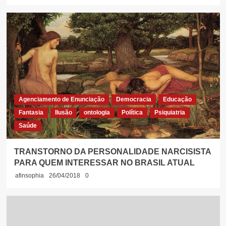
Agenciamento de Enunciação
Democracia
Educação
Fantasia
Ilusão
ontologia
Política
Psiquiatria
Saúde
TRANSTORNO DA PERSONALIDADE NARCISISTA
PARA QUEM INTERESSAR NO BRASIL ATUAL
afinsophia
26/04/2018
0