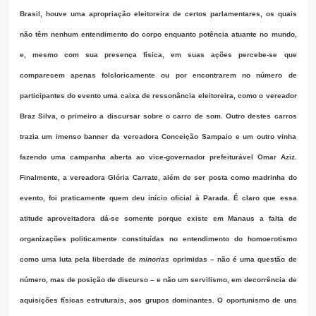
Brasil, houve uma apropriação eleitoreira de certos parlamentares, os quais
não têm nenhum entendimento do corpo enquanto potência atuante no mundo,
e, mesmo com sua presença física, em suas ações percebe-se que
comparecem apenas folcloricamente ou por encontrarem no número de
participantes do evento uma caixa de ressonância eleitoreira, como o vereador
Braz Silva, o primeiro a discursar sobre o carro de som. Outro destes carros
trazia um imenso banner da vereadora Conceição Sampaio e um outro vinha
fazendo uma campanha aberta ao vice-governador prefeiturável Omar Aziz.
Finalmente, a vereadora Glória Carrate, além de ser posta como madrinha do
evento, foi praticamente quem deu início oficial à Parada. É claro que essa
atitude aproveitadora dá-se somente porque existe em Manaus a falta de
organizações politicamente constituídas no entendimento do homoerotismo
como uma luta pela liberdade de
minorias
oprimidas – não é uma questão de
número, mas de posição de discurso – e não um servilismo, em decorrência de
aquisições físicas estruturais, aos grupos dominantes. O oportunismo de uns