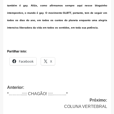
também é gay. Aliás, como afirmamos sempre aqui nesse bloguinho
intempestivo, o mundo é gay. O movimento GLBTT, portanto, tem de seguir em
todos os dias do ano, em todos os cantos do planeta enquanto uma alegria
intensiva liberadora da vida em todos os sentidos, em toda sua potência.
Partilhar isto:
Facebook
X
Navegação
Anterior:
*……….::::: CHAGÃO! :::::……….*
de
Próximo:
artigos
COLUNA VERTEBRAL