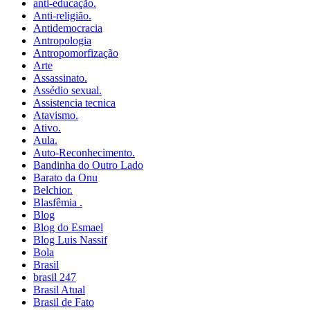
anti-educação.
Anti-religião.
Antidemocracia
Antropologia
Antropomorfização
Arte
Assassinato.
Assédio sexual.
Assistencia tecnica
Atavismo.
Ativo.
Aula.
Auto-Reconhecimento.
Bandinha do Outro Lado
Barato da Onu
Belchior.
Blasfêmia .
Blog
Blog do Esmael
Blog Luis Nassif
Bola
Brasil
brasil 247
Brasil Atual
Brasil de Fato