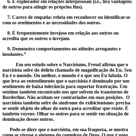
6. É explorador em relações interpessoais (i.e., tira vantagens
de outros para atingir os próprios fins).
7. Carece de empatia: reluta em reconhecer ou identificar-se
com os sentimentos e as necessidades dos outros.
8. É frequentemente invejoso em relação aos outros ou
acredita que os outros o invejam.
9. Demonstra comportamentos ou atitudes arrogantes e
insolantes.”
Em seu estudo sobre o Narcisismo, Freud afirma que o
narcisista sofre do delírio chamado de magnificação do Eu. Seu
Eu é o mundo. Ou melhor, o mundo é o que seu Eu fabula. O
que leva ao entendimento que o narcisista é dominado por um
sentimento de baixa tolerância para suportar frustração. Um
sentimo também encontrado nos que sofrem do transtorno de
Borderline. Não aceitam ser contrariados em suas posições. O
narcisista também sofre do síndrome do exibicionismo: precisa
se sentir objeto do olhar do outra para acreditar que existe. É
também voyeur. Olhar os outros para se sentir em situação de
dominação desses outros.
Pode-se dizer que o narcisista, em sua fraqueza, se mostra
como se vivesse o sintoma do complexo de Deus. O que é uma