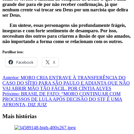
grande dor para ele por não receber confirmação, já que
nenhum crente vai trocar seu Deus por um narcista que delira
ser Deus.
Em síntese, essas personagens são profundamente frágeis,
inseguras e com forte sentimento de desamparo. Por isso,
necessitam dos outros para criarem a ilusão de que são amados,
não importando a forma como se relacionam com os outros.
Partilhar isto:
Facebook
X
Navegação
Anterior:
MORO CRIA ENTRAVE À TRANSFERÊNCIA DO
CASO DO SÍTIO PARA SÃO PAULO E ADIANTA QUE NÃO
de
VAI ABRIR MÃO TÃO FÁCIL. POR CÍNTIA ALVES
artigos
Próximo:
BRASIL DE FATO: “MORO CONTINUAR COM
PROCESSOS DE LULA APÓS DECISÃO DO STF É UMA
AFRONTA, DIZ JUIZ
Mais histórias