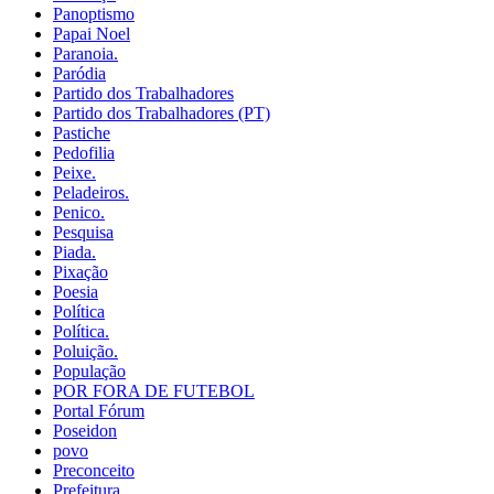
Panoptismo
Papai Noel
Paranoia.
Paródia
Partido dos Trabalhadores
Partido dos Trabalhadores (PT)
Pastiche
Pedofilia
Peixe.
Peladeiros.
Penico.
Pesquisa
Piada.
Pixação
Poesia
Política
Política.
Poluição.
População
POR FORA DE FUTEBOL
Portal Fórum
Poseidon
povo
Preconceito
Prefeitura