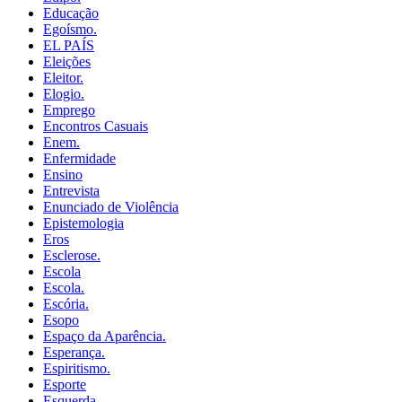
Educação
Egoísmo.
EL PAÍS
Eleições
Eleitor.
Elogio.
Emprego
Encontros Casuais
Enem.
Enfermidade
Ensino
Entrevista
Enunciado de Violência
Epistemologia
Eros
Esclerose.
Escola
Escola.
Escória.
Esopo
Espaço da Aparência.
Esperança.
Espiritismo.
Esporte
Esquerda