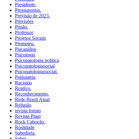
Presidente.
Pressupostos.
Previsão de 2023.
Previsões
Prisão.
Professor
Projetos Sociais
Prometeu.
Psicanálise
Psicologia
Psicopatologia política
Psicopatologiasocial
Psicopatologiassocial.
Psiquiatria
Racismo
Reativo.
Reconhecimento.
Rede Brasil Atual
Religião
revista forum
Revista Piaui
Rock Cabocão.
Rostidade
Sabedoria.
Saber