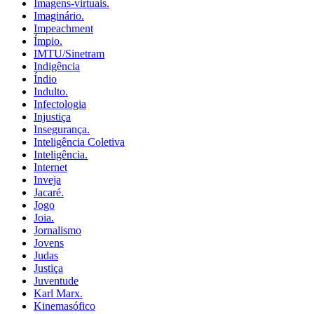
Imagens-virtuais.
Imaginário.
Impeachment
Ímpio.
IMTU/Sinetram
Indigência
Índio
Indulto.
Infectologia
Injustiça
Insegurança.
Inteligência Coletiva
Inteligência.
Internet
Inveja
Jacaré.
Jogo
Joia.
Jornalismo
Jovens
Judas
Justiça
Juventude
Karl Marx.
Kinemasófico