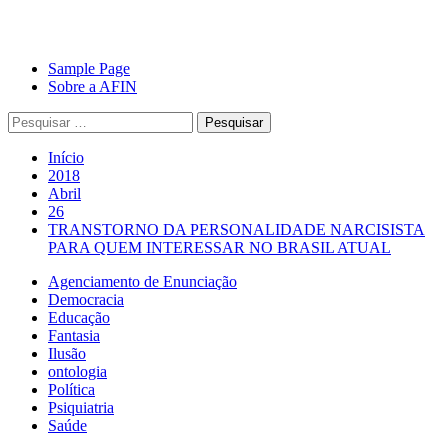
Avançar
Primary
Sample Page
para
Menu
Sobre a AFIN
o
Pesquisar
conteúdo
por:
Início
2018
Abril
26
TRANSTORNO DA PERSONALIDADE NARCISISTA
PARA QUEM INTERESSAR NO BRASIL ATUAL
Agenciamento de Enunciação
Democracia
Educação
Fantasia
Ilusão
ontologia
Política
Psiquiatria
Saúde