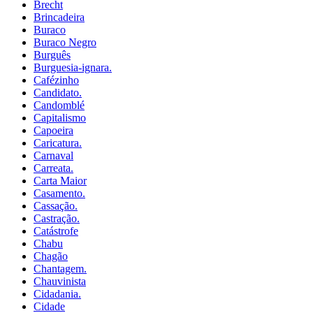
Brecht
Brincadeira
Buraco
Buraco Negro
Burguês
Burguesia-ignara.
Cafézinho
Candidato.
Candomblé
Capitalismo
Capoeira
Caricatura.
Carnaval
Carreata.
Carta Maior
Casamento.
Cassação.
Castração.
Catástrofe
Chabu
Chagão
Chantagem.
Chauvinista
Cidadania.
Cidade