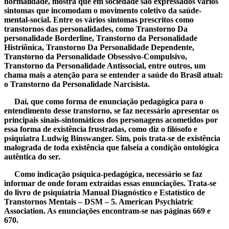
normalidade, mostra que em sociedade são expressados vários
sintomas que incomodam o movimento coletivo da saúde-
mental-social. Entre os vários sintomas prescritos como
transtornos das personalidades, como Transtorno Da
personalidade Borderline, Transtorno da Personalidade
Histriônica, Transtorno Da Personalidade Dependente,
Transtorno da Personalidade Obsessivo-Compulsivo,
Transtorno da Personalidade Antissocial, entre outros, um
chama mais a atenção para se entender a saúde do Brasil atual:
o Transtorno da Personalidade Narcisista.
Daí, que como forma de enunciação pedagógica para o
entendimento desse transtorno, se faz necessário apresentar os
principais sinais-sintomáticos dos personagens acometidos por
essa forma de existência frustradas, como diz o filósofo e
psiquiatra Ludwig Binswanger. Sim, pois trata-se de existência
malograda de toda existência que falseia a condição ontológica
autêntica do ser.
Como indicação psíquica-pedagógica, necessário se faz
informar de onde foram extraídas essas enunciações. Trata-se
do livro de psiquiatria Manual Diagnóstico e Estatístico de
Transtornos Mentais – DSM – 5. American Psychiatric
Association. As enunciações encontram-se nas páginas 669 e
670.