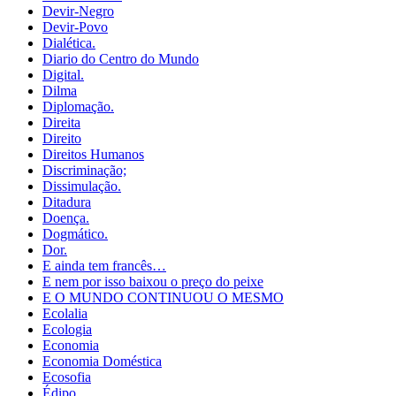
Devir-Negro
Devir-Povo
Dialética.
Diario do Centro do Mundo
Digital.
Dilma
Diplomação.
Direita
Direito
Direitos Humanos
Discriminação;
Dissimulação.
Ditadura
Doença.
Dogmático.
Dor.
E ainda tem francês…
E nem por isso baixou o preço do peixe
E O MUNDO CONTINUOU O MESMO
Ecolalia
Ecologia
Economia
Economia Doméstica
Ecosofia
Édipo.