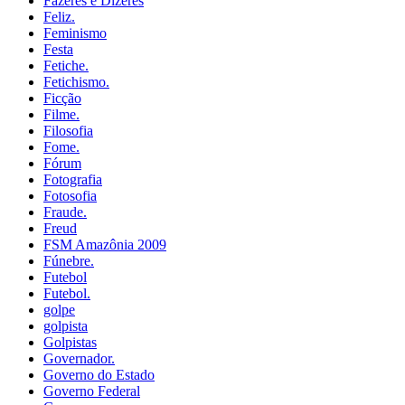
Fazeres e Dizeres
Feliz.
Feminismo
Festa
Fetiche.
Fetichismo.
Ficção
Filme.
Filosofia
Fome.
Fórum
Fotografia
Fotosofia
Fraude.
Freud
FSM Amazônia 2009
Fúnebre.
Futebol
Futebol.
golpe
golpista
Golpistas
Governador.
Governo do Estado
Governo Federal