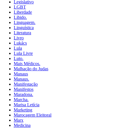
Legislativo
LGBT
Liberdade
Libido.
Linguagem.
Linguística
Literatura
Livro
Lukács
Lula
Lula Livre
Luto.
Mais Médicos.
Malhação do Judas
Manaus
Manaus.
Manifestação
Manifestos
Maradona.
Marcha.
Marisa Letícia
Marketing
Marocagem Eleitoral
Marx
Medicina