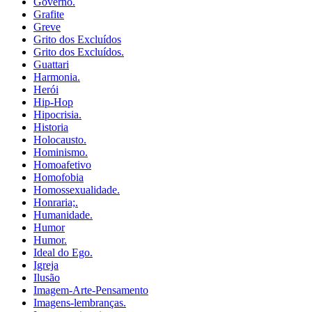
Governo.
Grafite
Greve
Grito dos Excluídos
Grito dos Excluídos.
Guattari
Harmonia.
Herói
Hip-Hop
Hipocrisia.
Historia
Holocausto.
Hominismo.
Homoafetivo
Homofobia
Homossexualidade.
Honraria;.
Humanidade.
Humor
Humor.
Ideal do Ego.
Igreja
Ilusão
Imagem-Arte-Pensamento
Imagens-lembranças.