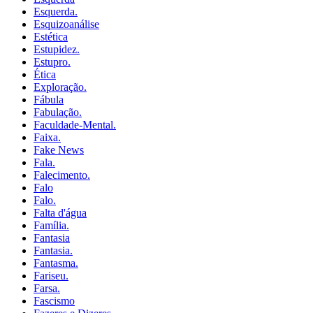
Esquerda.
Esquizoanálise
Estética
Estupidez.
Estupro.
Ética
Exploração.
Fábula
Fabulação.
Faculdade-Mental.
Faixa.
Fake News
Fala.
Falecimento.
Falo
Falo.
Falta d'água
Família.
Fantasia
Fantasia.
Fantasma.
Fariseu.
Farsa.
Fascismo