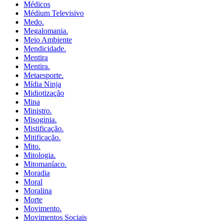
Médicos
Médium Televisivo
Medo.
Megalomania.
Meio Ambiente
Mendicidade.
Mentira
Mentira.
Metaesporte.
Mídia Ninja
Midiotização
Mina
Ministro.
Misoginia.
Mistificação.
Mitificação.
Mito.
Mitologia.
Mitomaníaco.
Moradia
Moral
Moralina
Morte
Movimento.
Movimentos Sociais