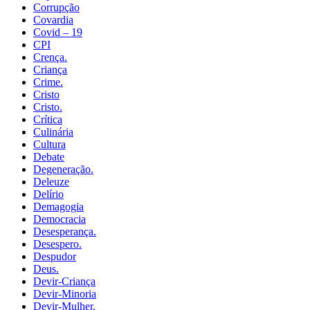
Corrupção
Covardia
Covid – 19
CPI
Crença.
Criança
Crime.
Cristo
Cristo.
Crítica
Culinária
Cultura
Debate
Degeneração.
Deleuze
Delírio
Demagogia
Democracia
Desesperança.
Desespero.
Despudor
Deus.
Devir-Criança
Devir-Minoria
Devir-Mulher.