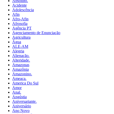
Absoluto.
Acidente
Adolescência
Afin
Afro-Afin
Afrosofia
Agência PT
Agenciamento de Enunciação
Agricultura
Água
ALE-AM
Alegria
Alienação.
Alteridade.
Amazonas
Amazônia
Amazonino.
Ameaça.
America Do Sul
Amor
Anal.
Angústia
Aniversariante.
Aniversário
Ano Novo