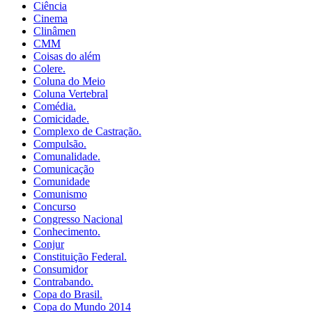
Ciência
Cinema
Clinâmen
CMM
Coisas do além
Colere.
Coluna do Meio
Coluna Vertebral
Comédia.
Comicidade.
Complexo de Castração.
Compulsão.
Comunalidade.
Comunicação
Comunidade
Comunismo
Concurso
Congresso Nacional
Conhecimento.
Conjur
Constituição Federal.
Consumidor
Contrabando.
Copa do Brasil.
Copa do Mundo 2014