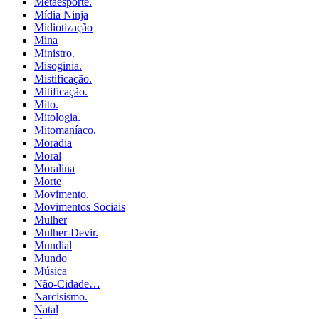
Metaesporte.
Mídia Ninja
Midiotização
Mina
Ministro.
Misoginia.
Mistificação.
Mitificação.
Mito.
Mitologia.
Mitomaníaco.
Moradia
Moral
Moralina
Morte
Movimento.
Movimentos Sociais
Mulher
Mulher-Devir.
Mundial
Mundo
Música
Não-Cidade…
Narcisismo.
Natal