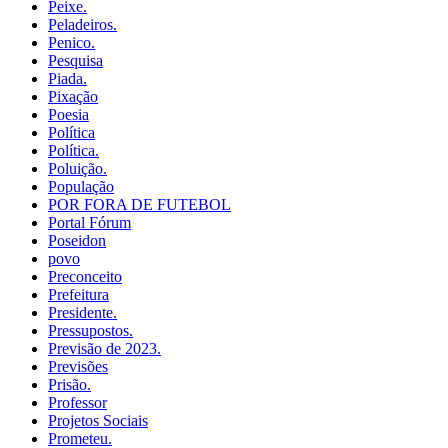
Peixe.
Peladeiros.
Penico.
Pesquisa
Piada.
Pixação
Poesia
Política
Política.
Poluição.
População
POR FORA DE FUTEBOL
Portal Fórum
Poseidon
povo
Preconceito
Prefeitura
Presidente.
Pressupostos.
Previsão de 2023.
Previsões
Prisão.
Professor
Projetos Sociais
Prometeu.