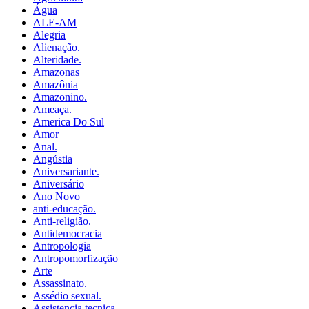
Água
ALE-AM
Alegria
Alienação.
Alteridade.
Amazonas
Amazônia
Amazonino.
Ameaça.
America Do Sul
Amor
Anal.
Angústia
Aniversariante.
Aniversário
Ano Novo
anti-educação.
Anti-religião.
Antidemocracia
Antropologia
Antropomorfização
Arte
Assassinato.
Assédio sexual.
Assistencia tecnica