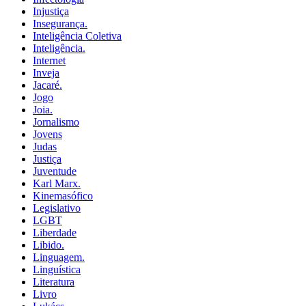
Injustiça
Insegurança.
Inteligência Coletiva
Inteligência.
Internet
Inveja
Jacaré.
Jogo
Joia.
Jornalismo
Jovens
Judas
Justiça
Juventude
Karl Marx.
Kinemasófico
Legislativo
LGBT
Liberdade
Libido.
Linguagem.
Linguística
Literatura
Livro