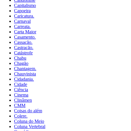
Candomblé
Capitalismo
Capoeira
Caricatura.
Carnaval
Carreata.
Carta Maior
Casamento.
Cassação.
Castração.
Catástrofe
Chabu
Chagão
Chantagem.
Chauvinista
Cidadania.
Cidade
Ciência
Cinema
Clinâmen
CMM
Coisas do além
Colere.
Coluna do Meio
Coluna Vertebral