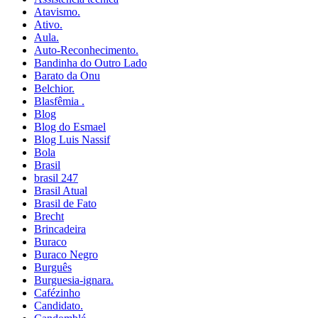
Atavismo.
Ativo.
Aula.
Auto-Reconhecimento.
Bandinha do Outro Lado
Barato da Onu
Belchior.
Blasfêmia .
Blog
Blog do Esmael
Blog Luis Nassif
Bola
Brasil
brasil 247
Brasil Atual
Brasil de Fato
Brecht
Brincadeira
Buraco
Buraco Negro
Burguês
Burguesia-ignara.
Cafézinho
Candidato.