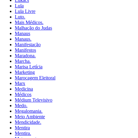
Lukács
Lula
Lula Livre
Luto.
Mais Médicos.
Malhação do Judas
Manaus
Manaus.
Manifestação
Manifestos
Maradona.
Marcha.
Marisa Letícia
Marketing
Marocagem Eleitoral
Marx
Medicina
Médicos
Médium Televisivo
Medo.
Megalomania.
Meio Ambiente
Mendicidade.
Mentira
Mentira.