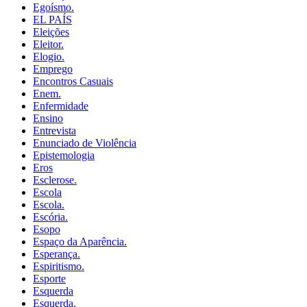
Egoísmo.
EL PAÍS
Eleições
Eleitor.
Elogio.
Emprego
Encontros Casuais
Enem.
Enfermidade
Ensino
Entrevista
Enunciado de Violência
Epistemologia
Eros
Esclerose.
Escola
Escola.
Escória.
Esopo
Espaço da Aparência.
Esperança.
Espiritismo.
Esporte
Esquerda
Esquerda.