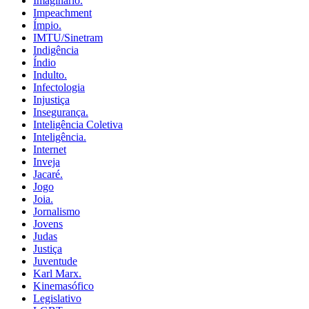
Imaginário.
Impeachment
Ímpio.
IMTU/Sinetram
Indigência
Índio
Indulto.
Infectologia
Injustiça
Insegurança.
Inteligência Coletiva
Inteligência.
Internet
Inveja
Jacaré.
Jogo
Joia.
Jornalismo
Jovens
Judas
Justiça
Juventude
Karl Marx.
Kinemasófico
Legislativo