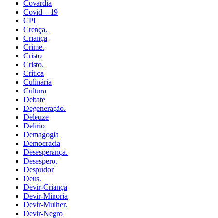
Covardia
Covid – 19
CPI
Crença.
Criança
Crime.
Cristo
Cristo.
Crítica
Culinária
Cultura
Debate
Degeneração.
Deleuze
Delírio
Demagogia
Democracia
Desesperança.
Desespero.
Despudor
Deus.
Devir-Criança
Devir-Minoria
Devir-Mulher.
Devir-Negro