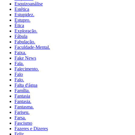
Esquizoanálise
Estética
Estupidez.
Estupro.
Ética
Exploração.
Fábula
Fabulação.
Faculdade-Mental.
Faixa.
Fake News
Fala.
Falecimento.
Falo
Falo.
Falta d'água
Família.
Fantasia
Fantasia.
Fantasma.
Fariseu.
Farsa.
Fascismo
Fazeres e Dizeres
Feliz.