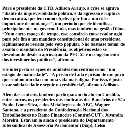
Para o presidente da CTB, Adilson Araújo, a crise se agrava
“diante da imprevisibilidade política, e da agressão e ruptura
democrática, que tem como objetivo pôr fim a um ciclo
importante de mudanças”, um período que ele identifica,
principalmente, no governo Lula, mas também na gestão Dilma.
“Num curto espaço de tempo, esse consórcio conservador agiu
para pôr fim a um mandato constitucional de uma presidenta
legitimamente reeleita pelo voto popular. Não bastasse tomar de
assalto o mandato da Presidência, os objetivos estão se
desenhando desde a aprovação da PEC 55 e o congelamento
dos investimentos públicos”, afirmou.
Ele interpreta as ações de unidades das centrais como “um
estágio de maturidade”. “A prisão de Lula é prisão de um povo
que sonhou um dia com uma vida mais digna. Por isso, é justo
levar solidariedade e seguir na resistência”, afirmou Adilson.
Além das centrais, também participaram do ato em Curitiba,
entre outros, os presidentes dos sindicatos dos Bancários de São
Paulo, Ivone Silva, e dos Metalúrgicos do ABC, Wagner
Santana, e a presidenta da Confederação Nacional dos
Trabalhadores no Ramo Financeiro (Contraf-CUT), Juvandia
Moreira. Estavam lá ainda o presidente do Departamento
Intersindical de Assessoria Parlamentar (Diap), Celso