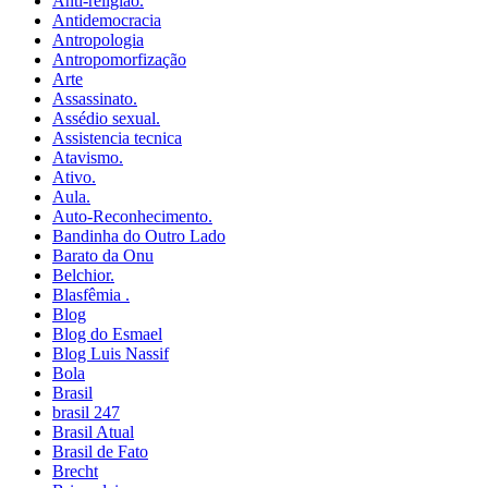
Anti-religião.
Antidemocracia
Antropologia
Antropomorfização
Arte
Assassinato.
Assédio sexual.
Assistencia tecnica
Atavismo.
Ativo.
Aula.
Auto-Reconhecimento.
Bandinha do Outro Lado
Barato da Onu
Belchior.
Blasfêmia .
Blog
Blog do Esmael
Blog Luis Nassif
Bola
Brasil
brasil 247
Brasil Atual
Brasil de Fato
Brecht