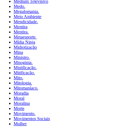
Médium Televisivo
Medo.
Megalomania.
Meio Ambiente
Mendicidade.
Mentira
Mentira.
Metaesporte.
Mídia Ninja
Midiotização
Mina
Ministro.
Misoginia.
Mistificação.
Mitificação.
Mito.
Mitologia.
Mitomaníaco.
Moradia
Moral
Moralina
Morte
Movimento.
Movimentos Sociais
Mulher