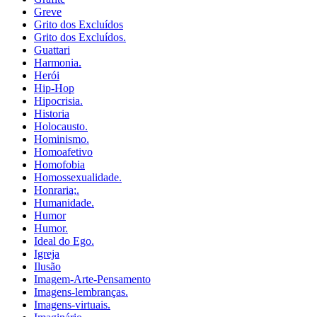
Greve
Grito dos Excluídos
Grito dos Excluídos.
Guattari
Harmonia.
Herói
Hip-Hop
Hipocrisia.
Historia
Holocausto.
Hominismo.
Homoafetivo
Homofobia
Homossexualidade.
Honraria;.
Humanidade.
Humor
Humor.
Ideal do Ego.
Igreja
Ilusão
Imagem-Arte-Pensamento
Imagens-lembranças.
Imagens-virtuais.