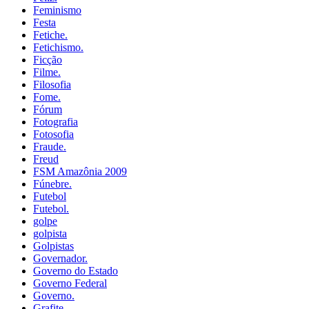
Feminismo
Festa
Fetiche.
Fetichismo.
Ficção
Filme.
Filosofia
Fome.
Fórum
Fotografia
Fotosofia
Fraude.
Freud
FSM Amazônia 2009
Fúnebre.
Futebol
Futebol.
golpe
golpista
Golpistas
Governador.
Governo do Estado
Governo Federal
Governo.
Grafite