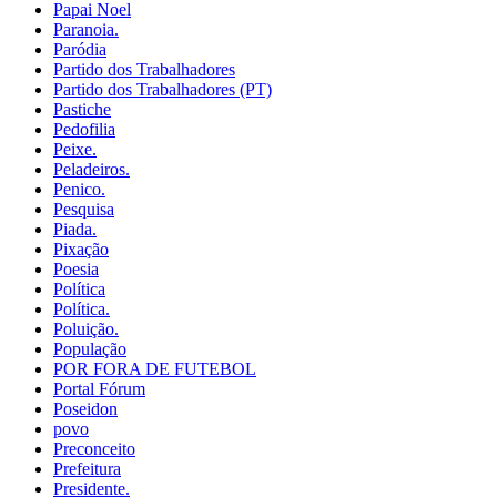
Papai Noel
Paranoia.
Paródia
Partido dos Trabalhadores
Partido dos Trabalhadores (PT)
Pastiche
Pedofilia
Peixe.
Peladeiros.
Penico.
Pesquisa
Piada.
Pixação
Poesia
Política
Política.
Poluição.
População
POR FORA DE FUTEBOL
Portal Fórum
Poseidon
povo
Preconceito
Prefeitura
Presidente.