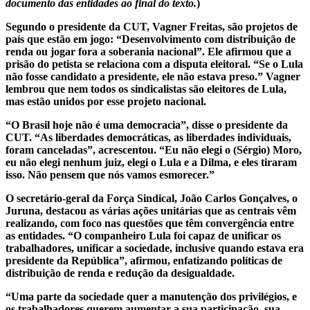
documento das entidades ao final do texto.
)
Segundo o presidente da CUT, Vagner Freitas, são projetos de
país que estão em jogo: “Desenvolvimento com distribuição de
renda ou jogar fora a soberania nacional”. Ele afirmou que a
prisão do petista se relaciona com a disputa eleitoral. “Se o Lula
não fosse candidato a presidente, ele não estava preso.” Vagner
lembrou que nem todos os sindicalistas são eleitores de Lula,
mas estão unidos por esse projeto nacional.
“O Brasil hoje não é uma democracia”, disse o presidente da
CUT. “As liberdades democráticas, as liberdades individuais,
foram canceladas”, acrescentou. “Eu não elegi o (Sérgio) Moro,
eu não elegi nenhum juiz, elegi o Lula e a Dilma, e eles tiraram
isso. Não pensem que nós vamos esmorecer.”
O secretário-geral da Força Sindical, João Carlos Gonçalves, o
Juruna, destacou as várias ações unitárias que as centrais vêm
realizando, com foco nas questões que têm convergência entre
as entidades. “O companheiro Lula foi capaz de unificar os
trabalhadores, unificar a sociedade, inclusive quando estava era
presidente da República”, afirmou, enfatizando políticas de
distribuição de renda e redução da desigualdade.
“Uma parte da sociedade quer a manutenção dos privilégios, e
os trabalhadores querem aumentar a sua participação, sua