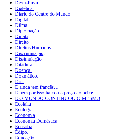
Devir-Povo
Dialética.
Diario do Centro do Mundo
Digital.
Dilma
Diplomação.
Direita
Direito
Direitos Humanos
Discriminação;
Dissimulação.
Ditadura
Doença.
Dogmático.
Dor.
E ainda tem francês…
E nem por isso baixou o preço do peixe
E O MUNDO CONTINUOU O MESMO
Ecolalia
Ecologia
Economia
Economia Doméstica
Ecosofia
Édipo.
Educação