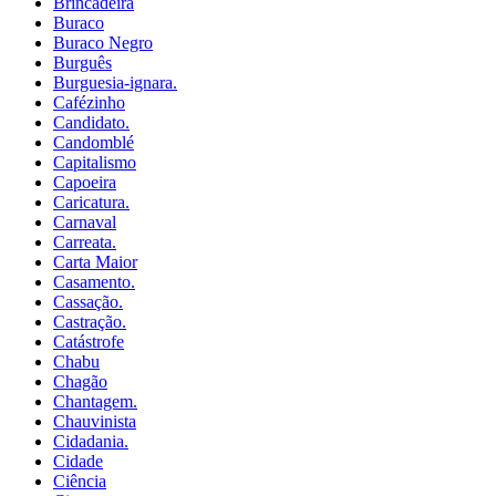
Brincadeira
Buraco
Buraco Negro
Burguês
Burguesia-ignara.
Cafézinho
Candidato.
Candomblé
Capitalismo
Capoeira
Caricatura.
Carnaval
Carreata.
Carta Maior
Casamento.
Cassação.
Castração.
Catástrofe
Chabu
Chagão
Chantagem.
Chauvinista
Cidadania.
Cidade
Ciência