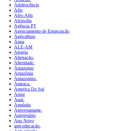
Adolescência
Afin
Afro-Afin
Afrosofia
Agência PT
Agenciamento de Enunciação
Agricultura
Água
ALE-AM
Alegria
Alienação.
Alteridade.
Amazonas
Amazônia
Amazonino.
Ameaça.
America Do Sul
Amor
Anal.
Angústia
Aniversariante.
Aniversário
Ano Novo
anti-educação.