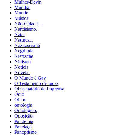
Mulher-Devir.
Mundial
Mundo
Música
Não-Cidade…
Narcisismo.
Natal
Natureza.
Nazifascismo
Negritude
Nietzsche
Niilismo
Notícia
Novela.
O Mundo é Gay
O Testamento de Judas
Obscenatório da Imprensa
Ódio
Olhar.
ontologia
Ontológico.
Oposição.
Pandemia
Panelaço
Panoptismo