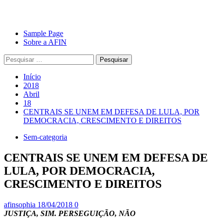
Avançar
Primary
Sample Page
para
Menu
Sobre a AFIN
o
Pesquisar
conteúdo
por:
Início
2018
Abril
18
CENTRAIS SE UNEM EM DEFESA DE LULA, POR
DEMOCRACIA, CRESCIMENTO E DIREITOS
Sem-categoria
CENTRAIS SE UNEM EM DEFESA DE
LULA, POR DEMOCRACIA,
CRESCIMENTO E DIREITOS
afinsophia
18/04/2018
0
JUSTIÇA, SIM. PERSEGUIÇÃO, NÃO