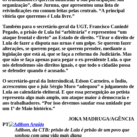
organização”, disse Juruna, que apresentou uma lista de
reivindicações em comum feitas pelas centrais. “A principal
vitória que queremos é Lula livre.”
Também para o secretário-geral da UGT, Francisco Canindé
Pegado, a prisão de Lula foi “arbitrária” e representou “um
ataque frontal e direto” ao Estado de direito. “Tirar o direito de
Lula de fazer a disputa nas urnas é um golpe. Se querem fazer
alterações, se querem pegar, se querem prender, mediante a
legislação que está aí, que se faça a reforma do Judiciário. Mas
que não se faça apenas para pegar o ex-presidente Lula. o que
nós defendemos são direitos iguais, e que todo o cidadão possa
se defender quando é acusado.”
O secretário-geral da Intersindical, Edson Carneiro, o Índio,
acrescentou que o juiz Sérgio Moro “adequou” o julgamento de
Lula ao calendário eleitoral. E que essa perseguição ao petista
representa algo mais amplo, um ataque maior à democracia e
aos trabalhadores. “Por isso devemos saudar essa unidade por
um 1º de Maio histórico.”
JOKA MADRUGA/AGÊNCIA
PT
Adilson, da CTB: prisão de Lula é prisão de um povo que
sonhou com uma vida mais digna