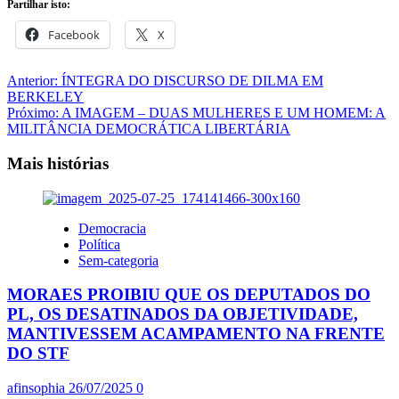
Partilhar isto:
Facebook
X
Navegação
Anterior:
ÍNTEGRA DO DISCURSO DE DILMA EM
BERKELEY
de
Próximo:
A IMAGEM – DUAS MULHERES E UM HOMEM: A
artigos
MILITÂNCIA DEMOCRÁTICA LIBERTÁRIA
Mais histórias
Democracia
Política
Sem-categoria
MORAES PROIBIU QUE OS DEPUTADOS DO
PL, OS DESATINADOS DA OBJETIVIDADE,
MANTIVESSEM ACAMPAMENTO NA FRENTE
DO STF
afinsophia
26/07/2025
0