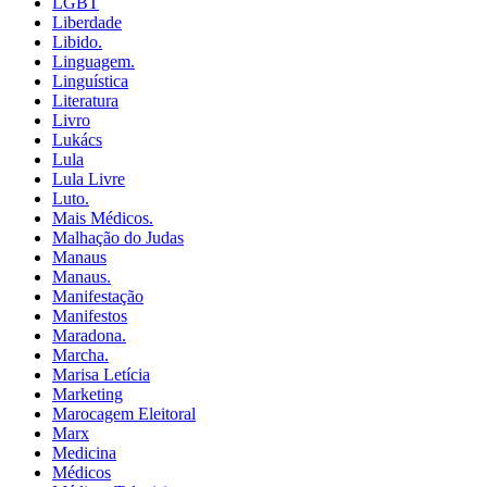
LGBT
Liberdade
Libido.
Linguagem.
Linguística
Literatura
Livro
Lukács
Lula
Lula Livre
Luto.
Mais Médicos.
Malhação do Judas
Manaus
Manaus.
Manifestação
Manifestos
Maradona.
Marcha.
Marisa Letícia
Marketing
Marocagem Eleitoral
Marx
Medicina
Médicos