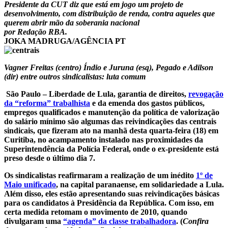
Presidente da CUT diz que está em jogo um projeto de
desenvolvimento, com distribuição de renda, contra aqueles que
querem abrir mão da soberania nacional
por Redação RBA.
JOKA MADRUGA/AGÊNCIA PT
Vagner Freitas (centro) Índio e Juruna (esq), Pegado e Adilson
(dir) entre outros sindicalistas: luta comum
São Paulo – Liberdade de Lula, garantia de direitos,
revogação
da “reforma” trabalhista
e da emenda dos gastos públicos,
empregos qualificados e manutenção da política de valorização
do salário mínimo são algumas das reivindicações das centrais
sindicais, que fizeram ato na manhã desta quarta-feira (18) em
Curitiba, no acampamento instalado nas proximidades da
Superintendência da Polícia Federal, onde o ex-presidente está
preso desde o último dia 7.
Os sindicalistas reafirmaram a realização de um inédito
1º de
Maio unificado
, na capital paranaense, em solidariedade a Lula.
Além disso, eles estão apresentando suas reivindicações básicas
para os candidatos à Presidência da República. Com isso, em
certa medida retomam o movimento de 2010, quando
divulgaram uma
“agenda” da classe trabalhadora
. (
Confira