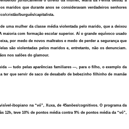
endendo juridicamente o direito da mulher, Maria da Penha desfaz a
e os maridos que durante anos se consideravam verdadeiros senhores
o/cristão/burguês/capitalista.
 de uma mulher da classe média violentada pelo marido, que a deixou
 A maioria com formação escolar superior. Aí o grande equívoco usado
ueixa, por medo de novos maltratos e medo de perder a segurança que
elas são violentadas pelos maridos e, entretanto, não os denunciam.
tãos nos salões do glamour.
ida — tudo pelas aparências familiares —, para o filho, o exemplo da
a a ter que servir de saco de desabafo de bebezinho filhinho de mamãe
visível-ibopiano na “vó”, Xuxa, de 45anões/cognitivos. O programa da
 às 12h, teve 10% de pontos média contra 9% de pontos média da “vó”,