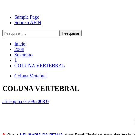
Avançar
Primary
Sample Page
para
Menu
Sobre a AFIN
o
Pesquisar
conteúdo
por:
Início
2008
Setembro
1
COLUNA VERTEBRAL
Coluna Vertebral
COLUNA VERTEBRAL
afinsophia
01/09/2008
0
#