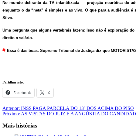
No mundo delirante da TV infantilizada — projeção neurótica de a
enquanto o da “neta” é simples e ao vivo. O que para a audiência é a
Silva.
Uma pergunta que alguns vertebrais fazem: Isso não é exploração do 
direito a salário.
#
Essa é das boas. Supremo Tribunal de Justiça diz que MOTOR
Partilhar isto:
Facebook
X
Navegação
Anterior:
INSS PAGA PARCELA DO 13º DOS ACIMA DO PISO
Próximo:
AS VISTAS DO JUIZ E A ANGÚSTIA DO CANDIDAT
de
artigos
Mais histórias