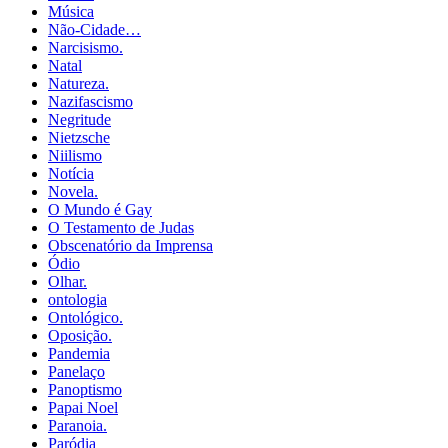
Música
Não-Cidade…
Narcisismo.
Natal
Natureza.
Nazifascismo
Negritude
Nietzsche
Niilismo
Notícia
Novela.
O Mundo é Gay
O Testamento de Judas
Obscenatório da Imprensa
Ódio
Olhar.
ontologia
Ontológico.
Oposição.
Pandemia
Panelaço
Panoptismo
Papai Noel
Paranoia.
Paródia