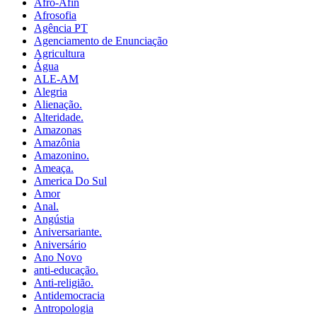
Afro-Afin
Afrosofia
Agência PT
Agenciamento de Enunciação
Agricultura
Água
ALE-AM
Alegria
Alienação.
Alteridade.
Amazonas
Amazônia
Amazonino.
Ameaça.
America Do Sul
Amor
Anal.
Angústia
Aniversariante.
Aniversário
Ano Novo
anti-educação.
Anti-religião.
Antidemocracia
Antropologia