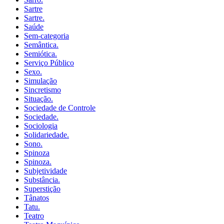
Sartre
Sartre.
Saúde
Sem-categoria
Semântica.
Semiótica.
Serviço Público
Sexo.
Simulação
Sincretismo
Situação.
Sociedade de Controle
Sociedade.
Sociologia
Solidariedade.
Sono.
Spinoza
Spinoza.
Subjetividade
Substância.
Superstição
Tânatos
Tatu.
Teatro