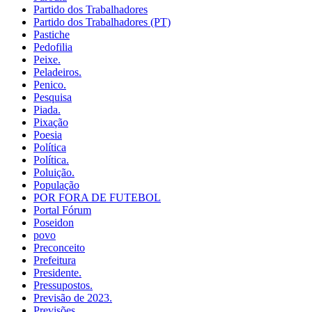
Partido dos Trabalhadores
Partido dos Trabalhadores (PT)
Pastiche
Pedofilia
Peixe.
Peladeiros.
Penico.
Pesquisa
Piada.
Pixação
Poesia
Política
Política.
Poluição.
População
POR FORA DE FUTEBOL
Portal Fórum
Poseidon
povo
Preconceito
Prefeitura
Presidente.
Pressupostos.
Previsão de 2023.
Previsões