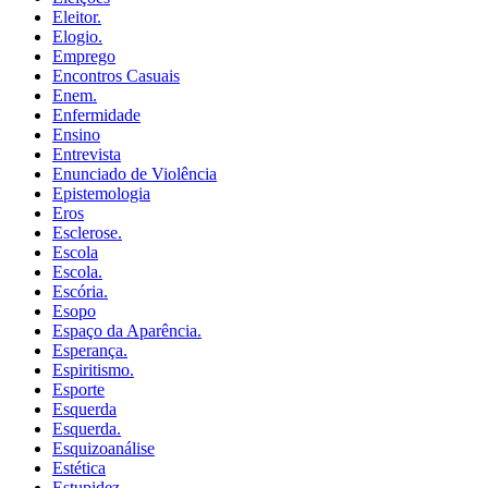
Eleitor.
Elogio.
Emprego
Encontros Casuais
Enem.
Enfermidade
Ensino
Entrevista
Enunciado de Violência
Epistemologia
Eros
Esclerose.
Escola
Escola.
Escória.
Esopo
Espaço da Aparência.
Esperança.
Espiritismo.
Esporte
Esquerda
Esquerda.
Esquizoanálise
Estética
Estupidez.