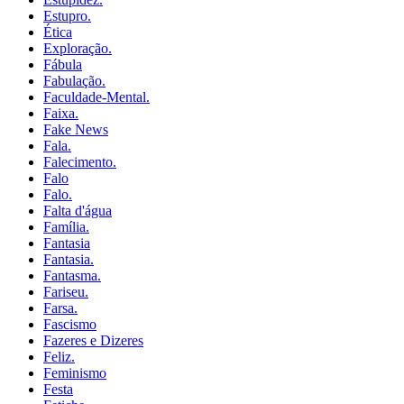
Estupro.
Ética
Exploração.
Fábula
Fabulação.
Faculdade-Mental.
Faixa.
Fake News
Fala.
Falecimento.
Falo
Falo.
Falta d'água
Família.
Fantasia
Fantasia.
Fantasma.
Fariseu.
Farsa.
Fascismo
Fazeres e Dizeres
Feliz.
Feminismo
Festa