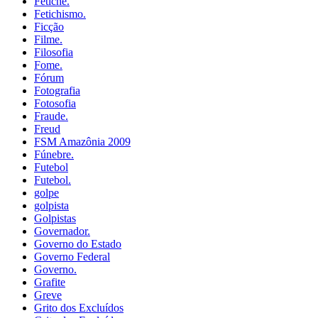
Fetiche.
Fetichismo.
Ficção
Filme.
Filosofia
Fome.
Fórum
Fotografia
Fotosofia
Fraude.
Freud
FSM Amazônia 2009
Fúnebre.
Futebol
Futebol.
golpe
golpista
Golpistas
Governador.
Governo do Estado
Governo Federal
Governo.
Grafite
Greve
Grito dos Excluídos