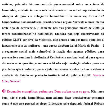
notícias, pois não há um controle governamental sobre os crimes de
homofobia, o relatório tem o mérito de mostrar um retrato aproximado da
situação do país em relação à homofobia. Em números, foram 122
homoeróticos assassinados no Brasil, sendo a região Nordeste a mais intensa
neste tipo de ocorrência. E somente nos três primeiros meses de 2008, já
foram contabilizados 45 homicídios! Embora não seja exclusividade do
público GLBT ser alvo da violência, este grupo é um dos mais atingidos e,
juntamente com as mulheres – que agora dispõem da lei Maria da Penha – é
o segmento social mais vulnerável à inação dos agentes públicos para
prevenção e combate à violência. A Conferência nacional está aí para que se
discutam estas questões, e embora a lei não seja resolução efetiva para um
problema que é cultural, pode ajudar ao menos a salvar vidas e evitar a
ausência do Estado na proteção institucional do público GLBT.
Sentiu a
brisa, Neném?
Φ
Deputados evangélicos pedem pra Deus acabar com os gays.
Não, meu
bem, não é piada homofóbica, nem adianta ficar boquiabertas pensando
como é que esse pessoal se elege. Liderados pelo deputado federal Robson