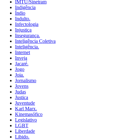
IMTU/Sinetram
Indigência
Índio
Indulto.
Infectologia
Injustiça
Insegurança.
Inteligência Coletiva
Inteligência.
Internet
Inveja
Jacaré.
Jogo
Joia.
Jornalismo
Jovens
Judas
Justiça
Juventude
Karl Marx.
Kinemasófico
Legislativo
LGBT
Liberdade
Libido.