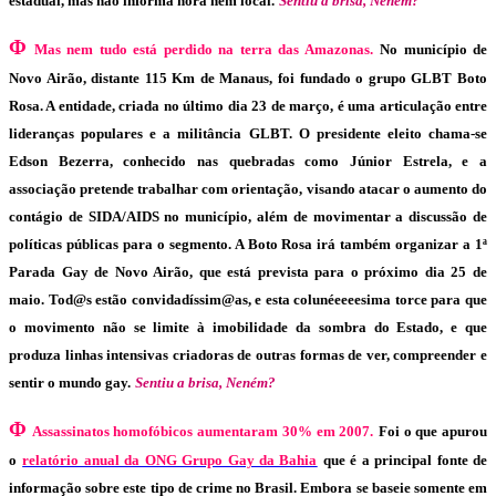
estadual, mas não informa hora nem local.
Sentiu a brisa, Neném?
Φ
Mas nem tudo está perdido na terra das Amazonas.
No município de
Novo Airão, distante 115 Km de Manaus, foi fundado o grupo GLBT Boto
Rosa. A entidade, criada no último dia 23 de março, é uma articulação entre
lideranças populares e a militância GLBT. O presidente eleito chama-se
Edson Bezerra, conhecido nas quebradas como Júnior Estrela, e a
associação pretende trabalhar com orientação, visando atacar o aumento do
contágio de SIDA/AIDS no município, além de movimentar a discussão de
políticas públicas para o segmento. A Boto Rosa irá também organizar a 1ª
Parada Gay de Novo Airão, que está prevista para o próximo dia 25 de
maio. Tod@s estão convidadíssim@as, e esta colunéeeeesima torce para que
o movimento não se limite à imobilidade da sombra do Estado, e que
produza linhas intensivas criadoras de outras formas de ver, compreender e
sentir o mundo gay.
Sentiu a brisa, Neném?
Φ
Assassinatos homofóbicos aumentaram 30% em 2007.
Foi o que apurou
o
relatório anual da ONG Grupo Gay da Bahia
que é a principal fonte de
informação sobre este tipo de crime no Brasil. Embora se baseie somente em