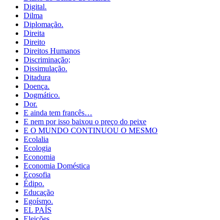
Digital.
Dilma
Diplomação.
Direita
Direito
Direitos Humanos
Discriminação;
Dissimulação.
Ditadura
Doença.
Dogmático.
Dor.
E ainda tem francês…
E nem por isso baixou o preço do peixe
E O MUNDO CONTINUOU O MESMO
Ecolalia
Ecologia
Economia
Economia Doméstica
Ecosofia
Édipo.
Educação
Egoísmo.
EL PAÍS
Eleições