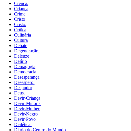
Crença.
Criança
Crime.
Cristo
Cristo.
Crítica
Culinária
Cultura
Debate
Degeneração.
Deleuze
Delírio
Demagogia
Democracia
Desesperança.
Desespero.
Despudor
Deus.
Devir-Criança
Devir-Minoria
Devir-Mulher.
Devir-Negro
Devir-Povo
Dialética.
Diario do Centro do Mundo