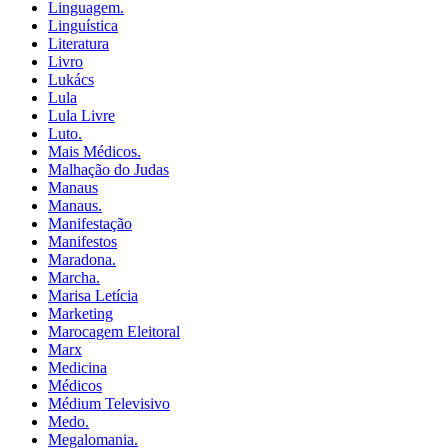
Linguagem.
Linguística
Literatura
Livro
Lukács
Lula
Lula Livre
Luto.
Mais Médicos.
Malhação do Judas
Manaus
Manaus.
Manifestação
Manifestos
Maradona.
Marcha.
Marisa Letícia
Marketing
Marocagem Eleitoral
Marx
Medicina
Médicos
Médium Televisivo
Medo.
Megalomania.