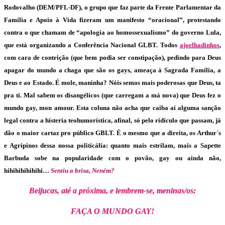
Rodovalho (DEM/PFL-DF), o grupo que faz parte da Frente Parlamentar da
Família e Apoio à Vida fizeram um manifesto “oracional”, protestando
contra o que chamam de “apologia ao homossexualismo” do governo Lula,
que está organizando a Conferência Nacional GLBT. Todos
ajoelhadinhos
,
com cara de contrição (que bem podia ser constipação), pedindo para Deus
apagar do mundo a chaga que são os gays, ameaça à Sagrada Família, a
Deus e ao Estado. É mole, maninha? Nóis semos mais poderosas que Deus, ta
pra ti. Mal sabem os disangélicos (que carregam a má nova) que Deus fez o
mundo gay, mon amour. Esta coluna não acha que caiba aí alguma sanção
legal contra a histeria teohumorística, afinal, só pelo ridículo que passam, já
dão o maior cartaz pro público GBLT. É o mesmo que a direita, os Arthur´s
e Agripinos dessa nossa politicália: quanto mais estrilam, mais a Sapette
Barbuda sobe na popularidade com o povão, gay ou ainda não,
hihihihihihihi…
Sentiu a brisa, Neném?
Beijucas, até a próxima, e lembrem-se, meninas/os:
FAÇA O MUNDO GAY!