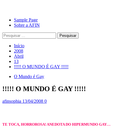
Avançar
Primary
Sample Page
para
Menu
Sobre a AFIN
o
Pesquisar
conteúdo
por:
Início
2008
Abril
13
!!!!! O MUNDO É GAY !!!!!
O Mundo é Gay
!!!!! O MUNDO É GAY !!!!!
afinsophia
13/04/2008
0
TE TOCA, HORROROSA! ANEDOTA DO HIPERMUNDO GAY…