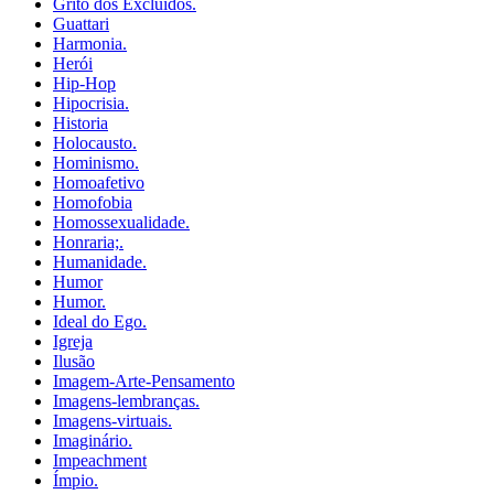
Grito dos Excluídos.
Guattari
Harmonia.
Herói
Hip-Hop
Hipocrisia.
Historia
Holocausto.
Hominismo.
Homoafetivo
Homofobia
Homossexualidade.
Honraria;.
Humanidade.
Humor
Humor.
Ideal do Ego.
Igreja
Ilusão
Imagem-Arte-Pensamento
Imagens-lembranças.
Imagens-virtuais.
Imaginário.
Impeachment
Ímpio.