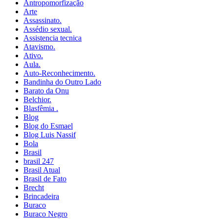
Antropomorfização
Arte
Assassinato.
Assédio sexual.
Assistencia tecnica
Atavismo.
Ativo.
Aula.
Auto-Reconhecimento.
Bandinha do Outro Lado
Barato da Onu
Belchior.
Blasfêmia .
Blog
Blog do Esmael
Blog Luis Nassif
Bola
Brasil
brasil 247
Brasil Atual
Brasil de Fato
Brecht
Brincadeira
Buraco
Buraco Negro