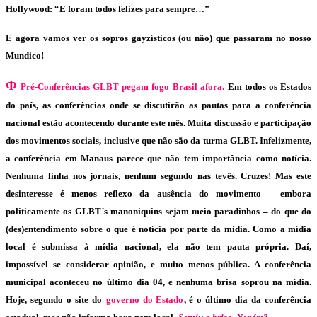
Hollywood: “E foram todos felizes para sempre…”
E agora vamos ver os sopros gayzísticos (ou não) que passaram no nosso
Mundico!
Φ
Pré-Conferências GLBT pegam fogo Brasil afora.
Em todos os Estados
do país, as conferências onde se discutirão as pautas para a conferência
nacional estão acontecendo durante este mês. Muita discussão e participação
dos movimentos sociais, inclusive que não são da turma GLBT. Infelizmente,
a conferência em Manaus parece que não tem importância como notícia.
Nenhuma linha nos jornais, nenhum segundo nas tevês. Cruzes! Mas este
desinteresse é menos reflexo da ausência do movimento – embora
politicamente os GLBT´s manoniquins sejam meio paradinhos – do que do
(des)entendimento sobre o que é notícia por parte da mídia. Como a mídia
local é submissa à mídia nacional, ela não tem pauta própria. Daí,
impossível se considerar opinião, e muito menos pública. A conferência
municipal aconteceu no último dia 04, e nenhuma brisa soprou na mídia.
Hoje, segundo o site do
governo do Estado
, é o último dia da conferência