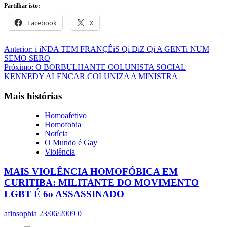
Partilhar isto:
Facebook
X
Navegação
Anterior:
i iNDA TEM FRANÇÊiS Qi DiZ Qi A GENTi NUM
SEMO SERO
de
Próximo:
O BORBULHANTE COLUNISTA SOCIAL
artigos
KENNEDY ALENCAR COLUNIZA A MINISTRA
Mais histórias
Homoafetivo
Homofobia
Notícia
O Mundo é Gay
Violência
MAIS VIOLÊNCIA HOMOFÓBICA EM
CURITIBA: MILITANTE DO MOVIMENTO
LGBT É 6o ASSASSINADO
afinsophia
23/06/2009
0