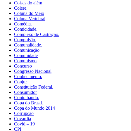
Coisas do além
Colere.
Coluna do Meio
Coluna Vertebral
Comédia.
Comicidade.
Complexo de Castração.
Compulsão.
Comunalidade.
Comunicação
Comunidade
Comunismo
Concurso
Congresso Nacional
Conhecimento.
Conjur
Constituição Federal.
Consumidor
Contrabando.
Copa do Brasil.
Copa do Mundo 2014
Corrupção
Covardia
Covid – 19
CPI