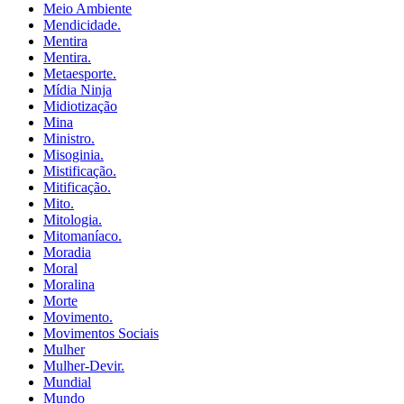
Meio Ambiente
Mendicidade.
Mentira
Mentira.
Metaesporte.
Mídia Ninja
Midiotização
Mina
Ministro.
Misoginia.
Mistificação.
Mitificação.
Mito.
Mitologia.
Mitomaníaco.
Moradia
Moral
Moralina
Morte
Movimento.
Movimentos Sociais
Mulher
Mulher-Devir.
Mundial
Mundo