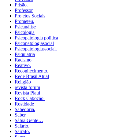
Prisão.
Professor
Projetos Sociais
Prometeu.
Psicanálise
Psicologia
Psicopatologia política
Psicopatologiasocial
Psicopatologiassocial.
Psiquiatria
Racismo
Reativo.
Reconhecimento.
Rede Brasil Atual
Religião
revista forum
Revista Piaui
Rock Cabocão.
Rostidade
Sabedoria.
Saber
Sábia Gente…
Salário.
Sarrafo.
Sarro.