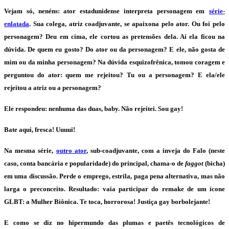
Vejam só, nenéns: ator estadunidense interpreta personagem em
série-
enlatada
. Sua colega, atriz coadjuvante, se apaixona pelo ator. Ou foi pelo
personagem? Deu em cima, ele cortou as pretensões dela. Aí ela ficou na
dúvida. De quem eu gosto? Do ator ou da personagem? E ele, não gosta de
mim ou da minha personagem? Na dúvida esquizofrênica, tomou coragem e
perguntou do ator: quem me rejeitou? Tu ou a personagem? E ela/ele
rejeitou a atriz ou a personagem?
Ele respondeu: nenhuma das duas, baby. Não rejeitei. Sou gay!
Bate aqui, fresca! Uuuui!
Na mesma série,
outro ator
, sub-coadjuvante, com a inveja do Falo (neste
caso, conta bancária e popularidade) do principal, chama-o de
faggot
(bicha)
em uma discussão. Perde o emprego, estrila, paga pena alternativa, mas não
larga o preconceito. Resultado: vaia participar do remake de um ícone
GLBT: a Mulher Biônica. Te toca, horrorosa! Justiça gay borbolejante!
E como se diz no hipermundo das plumas e paetês tecnológicos de