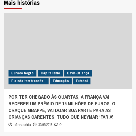
Mais histórias
Buraco Negro
Capitalismo
Devir-Criança
E ainda tem francês...
Educação
Futebol
POR TER CHEGADO ÀS QUARTAS, A FRANÇA VAI
RECEBER UM PRÊMIO DE 15 MILHÕES DE EUROS. O
CRAQUE MBAPPÉ, VAI DOAR SUA PARTE PARA AS
CRIANÇAS CARENTES. TUDO QUE NEYMAR ‘FARIA’
30/06/2018
afinsophia
0