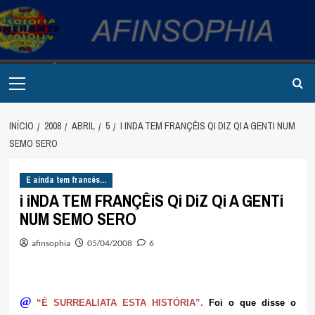
Avançar
para
o
conteúdo
Primary
Menu
INÍCIO
2008
ABRIL
5
I INDA TEM FRANÇÊIS QI DIZ QI A GENTI NUM
SEMO SERO
E ainda tem francês...
i iNDA TEM FRANÇÊiS Qi DiZ Qi A GENTi
NUM SEMO SERO
afinsophia
05/04/2008
6
@
“É SURREALIATA ESTA HISTÓRIA”.
Foi o que disse o