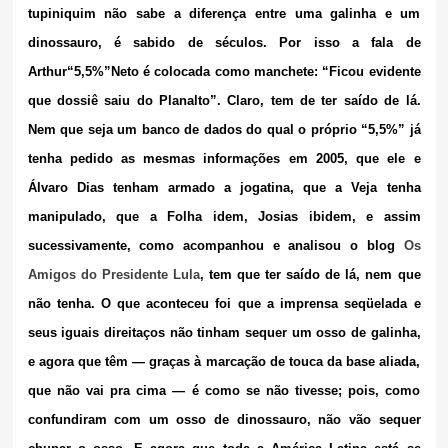
tupiniquim não sabe a diferença entre uma galinha e um
dinossauro, é sabido de séculos. Por isso a fala de
Arthur“5,5%”Neto é colocada como manchete: “Ficou evidente
que dossiê saiu do Planalto”. Claro, tem de ter saído de lá.
Nem que seja um banco de dados do qual o próprio “5,5%” já
tenha pedido as mesmas informações em 2005, que ele e
Álvaro Dias tenham armado a jogatina, que a Veja tenha
manipulado, que a Folha idem, Josias ibidem, e assim
sucessivamente, como acompanhou e analisou o blog
Os
Amigos do Presidente Lula
, tem que ter saído de lá, nem que
não tenha. O que aconteceu foi que a imprensa seqüelada e
seus iguais direitaços não tinham sequer um osso de galinha,
e agora que têm — graças à marcação de touca da base aliada,
que não vai pra cima — é como se não tivesse; pois, como
confundiram com um osso de dinossauro, não vão sequer