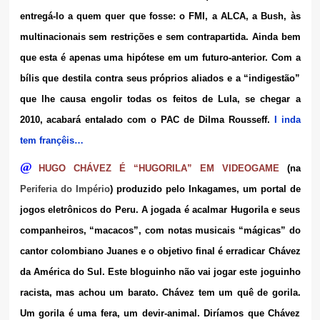
entregá-lo a quem quer que fosse: o FMI, a ALCA, a Bush, às
multinacionais sem restrições e sem contrapartida. Ainda bem
que esta é apenas uma hipótese em um futuro-anterior. Com a
bílis que destila contra seus próprios aliados e a “indigestão”
que lhe causa engolir todas os feitos de Lula, se chegar a
2010, acabará entalado com o PAC de Dilma Rousseff.
I inda
tem françêis…
@
HUGO CHÁVEZ É “HUGORILA” EM VIDEOGAME
(na
Periferia do Império
) produzido pelo Inkagames, um portal de
jogos eletrônicos do Peru. A jogada é acalmar Hugorila e seus
companheiros, “macacos”, com notas musicais “mágicas” do
cantor colombiano Juanes e o objetivo final é erradicar Chávez
da América do Sul. Este bloguinho não vai jogar este joguinho
racista, mas achou um barato. Chávez tem um quê de gorila.
Um gorila é uma fera, um devir-animal. Diríamos que Chávez