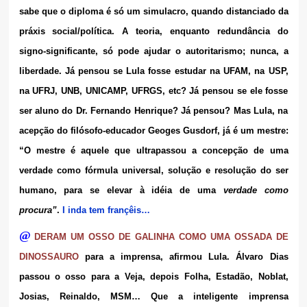
sabe que o diploma é só um simulacro, quando distanciado da
práxis social/política. A teoria, enquanto redundância do
signo-significante, só pode ajudar o autoritarismo; nunca, a
liberdade. Já pensou se Lula fosse estudar na UFAM, na USP,
na UFRJ, UNB, UNICAMP, UFRGS, etc? Já pensou se ele fosse
ser aluno do Dr. Fernando Henrique? Já pensou? Mas Lula, na
acepção do filósofo-educador Geoges Gusdorf, já é um mestre:
“O mestre é aquele que ultrapassou a concepção de uma
verdade como fórmula universal, solução e resolução do ser
humano, para se elevar à idéia de uma
verdade como
procura”
.
I inda tem françêis…
@
DERAM UM OSSO DE GALINHA COMO UMA OSSADA DE
DINOSSAURO
para a imprensa, afirmou Lula. Álvaro Dias
passou o osso para a Veja, depois Folha, Estadão, Noblat,
Josias, Reinaldo, MSM… Que a inteligente imprensa