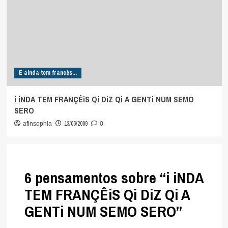
E ainda tem francês...
i iNDA TEM FRANÇÊiS Qi DiZ Qi A GENTi NUM SEMO
SERO
13/06/2009
afinsophia
0
6 pensamentos sobre “
i iNDA
TEM FRANÇÊiS Qi DiZ Qi A
GENTi NUM SEMO SERO
”