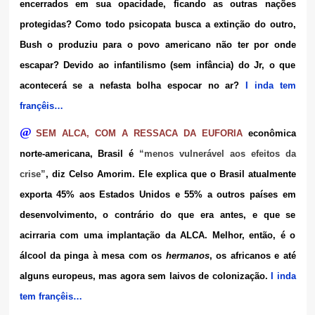
encerrados em sua opacidade, ficando as outras nações
protegidas? Como todo psicopata busca a extinção do outro,
Bush o produziu para o povo americano não ter por onde
escapar? Devido ao infantilismo (sem infância) do Jr, o que
acontecerá se a nefasta bolha espocar no ar?
I inda tem
françêis…
@
SEM ALCA, COM A RESSACA DA EUFORIA
econômica
norte-americana, Brasil é
“menos vulnerável aos efeitos da
crise”
, diz Celso Amorim. Ele explica que o Brasil atualmente
exporta 45% aos Estados Unidos e 55% a outros países em
desenvolvimento, o contrário do que era antes, e que se
acirraria com uma implantação da ALCA. Melhor, então, é o
álcool da pinga à mesa com os
hermanos
, os africanos e até
alguns europeus, mas agora sem laivos de colonização.
I inda
tem françêis…