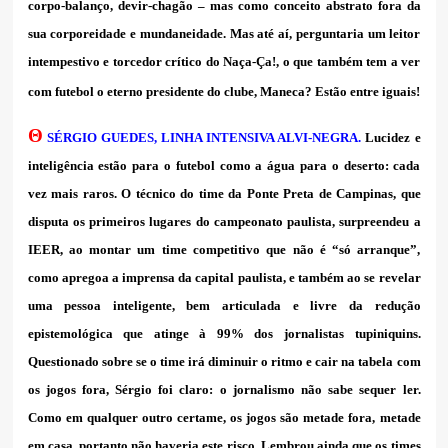
corpo-balanço, devir-chagão – mas como conceito abstrato fora da
sua corporeidade e mundaneidade. Mas até aí, perguntaria um leitor
intempestivo e torcedor crítico do Naça-Ça!, o que também tem a ver
com futebol o eterno presidente do clube, Maneca? Estão entre iguais!
Θ
SÉRGIO GUEDES, LINHA INTENSIVA ALVI-NEGRA.
Lucidez e
inteligência estão para o futebol como a água para o deserto: cada
vez mais raros. O técnico do time da Ponte Preta de Campinas, que
disputa os primeiros lugares do campeonato paulista, surpreendeu a
IEER, ao montar um time competitivo que não é “só arranque”,
como apregoa a imprensa da capital paulista, e também ao se revelar
uma pessoa inteligente, bem articulada e livre da redução
epistemológica que atinge à 99% dos jornalistas tupiniquins.
Questionado sobre se o time irá diminuir o ritmo e cair na tabela com
os jogos fora, Sérgio foi claro: o jornalismo não sabe sequer ler.
Como em qualquer outro certame, os jogos são metade fora, metade
em casa, portanto não haveria este risco. Lembrou ainda que os times