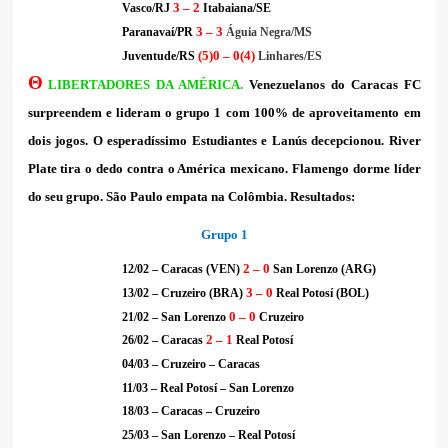
3 – 2
Vasco/RJ
Itabaiana/SE
3 – 3
Paranavaí/PR
Águia Negra/MS
(5)0 – 0(4)
Juventude/RS
Linhares/ES
Θ
LIBERTADORES DA AMÉRICA.
Venezuelanos do Caracas FC
surpreendem e lideram o grupo 1 com 100% de aproveitamento em
dois jogos. O esperadíssimo Estudiantes e Lanús decepcionou. River
Plate tira o dedo contra o América mexicano. Flamengo dorme líder
do seu grupo. São Paulo empata na Colômbia. Resultados:
Grupo 1
2 – 0
12/02 – Caracas (VEN)
San Lorenzo (ARG)
3 – 0
13/02 – Cruzeiro (BRA)
Real Potosí (BOL)
0 – 0
21/02 – San Lorenzo
Cruzeiro
2 – 1
26/02 – Caracas
Real Potosí
04/03 – Cruzeiro – Caracas
11/03 – Real Potosí – San Lorenzo
18/03 – Caracas – Cruzeiro
25/03 – San Lorenzo – Real Potosí