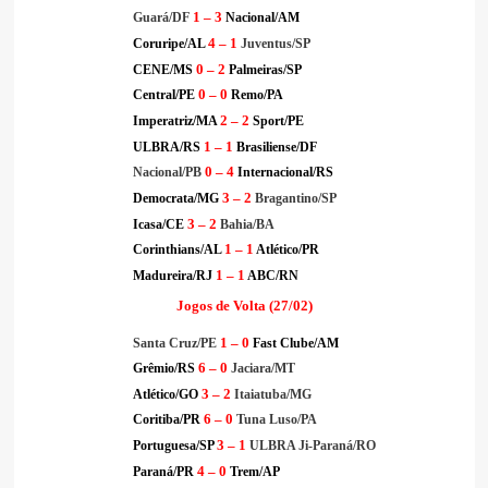
1 – 3
Guará/DF
Nacional/AM
4 – 1
Coruripe/AL
Juventus/SP
0 – 2
CENE/MS
Palmeiras/SP
0 – 0
Central/PE
Remo/PA
2 – 2
Imperatriz/MA
Sport/PE
1 – 1
ULBRA/RS
Brasiliense/DF
0 – 4
Nacional/PB
Internacional/RS
3 – 2
Democrata/MG
Bragantino/SP
3 – 2
Icasa/CE
Bahia/BA
1 – 1
Corinthians/AL
Atlético/PR
1 – 1
Madureira/RJ
ABC/RN
Jogos de Volta (27/02)
1 – 0
Santa Cruz/PE
Fast Clube/AM
6 – 0
Grêmio/RS
Jaciara/MT
3 – 2
Atlético/GO
Itaiatuba/MG
6 – 0
Coritiba/PR
Tuna Luso/PA
3 – 1
Portuguesa/SP
ULBRA Ji-Paraná/RO
4 – 0
Paraná/PR
Trem/AP