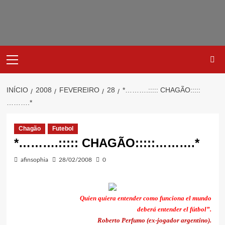
Avançar
para
o
conteúdo
Primary
Menu
INÍCIO
2008
FEVEREIRO
28
*……….::::: CHAGÃO:::::
……….*
Chagão
Futebol
*……….::::: CHAGÃO:::::……….*
afinsophia
28/02/2008
0
Quien quiera entender como funciona el mundo
deberá entender el fútbol”.
Roberto Perfumo
(ex-jogador argentino).