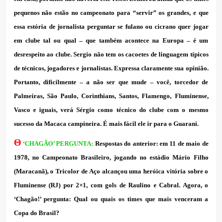
pequenos não estão no campeonato para “servir” os grandes, e que
essa estória de jornalista perguntar se fulano ou cicrano quer jogar
em clube tal ou qual – que também acontece na Europa – é um
desrespeito ao clube. Sergio não tem os cacoetes de linguagem típicos
de técnicos, jogadores e jornalistas. Expressa claramente sua opinião.
Portanto, dificilmente – a não ser que mude – você, torcedor de
Palmeiras, São Paulo, Corinthians, Santos, Flamengo, Fluminense,
Vasco e iguais, verá Sérgio como técnico do clube com o mesmo
sucesso da Macaca campineira. É mais fácil ele ir para o Guarani.
Θ
‘CHAGÃO’ PERGUNTA:
Respostas do anterior: em 11 de maio de
1978, no Campeonato Brasileiro, jogando no estádio Mário Filho
(Maracanã), o Tricolor de Aço alcançou uma heróica vitória sobre o
Fluminense (RJ) por 2×1, com gols de Raulino e Cabral. Agora, o
‘Chagão!’ pergunta: Qual ou quais os times que mais venceram a
Copa do Brasil?