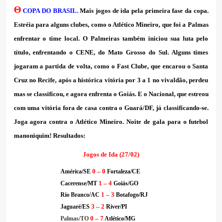
Θ
COPA DO BRASIL.
Mais jogos de ida pela primeira fase da copa.
Estréia para alguns clubes, como o Atlético Mineiro, que foi a Palmas
enfrentar o time local. O Palmeiras também iniciou sua luta pelo
título, enfrentando o CENE, do Mato Grosso do Sul. Alguns times
jogaram a partida de volta, como o Fast Clube, que encarou o Santa
Cruz no Recife, após a histórica vitória por 3 a 1 no vivaldão, perdeu
mas se classificou, e agora enfrenta o Goiás. E o Nacional, que estreou
com uma vitória fora de casa contra o Guará/DF, já classificando-se.
Joga agora contra o Atlético Mineiro. Noite de gala para o futebol
manoniquim! Resultados:
Jogos de Ida (27/02)
0 – 0
América/SE
Fortaleza/CE
1 – 4
Cacerense/MT
Goiás/GO
1 – 3
Rio Branco/AC
Botafogo/RJ
3 – 2
Jaguaré/ES
River/PI
0 – 7
Palmas/TO
Atlético/MG