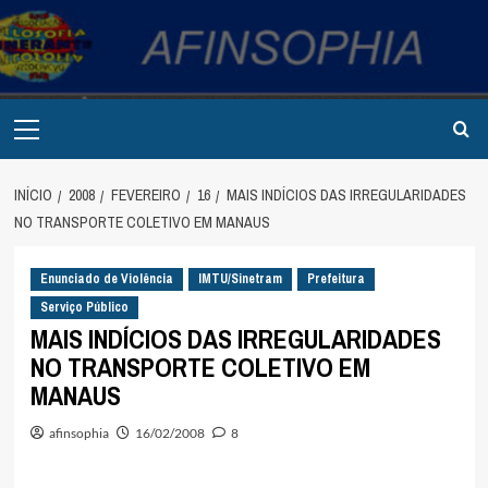
Avançar
para
o
conteúdo
Primary
Menu
INÍCIO
2008
FEVEREIRO
16
MAIS INDÍCIOS DAS IRREGULARIDADES
NO TRANSPORTE COLETIVO EM MANAUS
Enunciado de Violência
IMTU/Sinetram
Prefeitura
Serviço Público
MAIS INDÍCIOS DAS IRREGULARIDADES
NO TRANSPORTE COLETIVO EM
MANAUS
afinsophia
16/02/2008
8