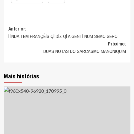
Navegação
Anterior:
i iNDA TEM FRANÇÊiS Qi DiZ Qi A GENTi NUM SEMO SERO
de
Próximo:
artigos
DUAS NOTAS DO SARCASMO MANONIQUIM
Mais histórias