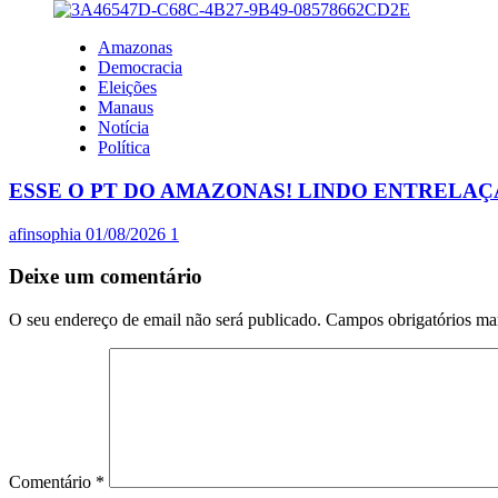
Amazonas
Democracia
Eleições
Manaus
Notícia
Política
ESSE O PT DO AMAZONAS! LINDO ENTRELA
afinsophia
01/08/2026
1
Deixe um comentário
O seu endereço de email não será publicado.
Campos obrigatórios m
Comentário
*