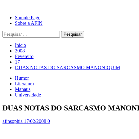
Avançar
Primary
Sample Page
para
Menu
Sobre a AFIN
o
Pesquisar
conteúdo
por:
Início
2008
Fevereiro
17
DUAS NOTAS DO SARCASMO MANONIQUIM
Humor
Literatura
Manaus
Universidade
DUAS NOTAS DO SARCASMO MANON
afinsophia
17/02/2008
0