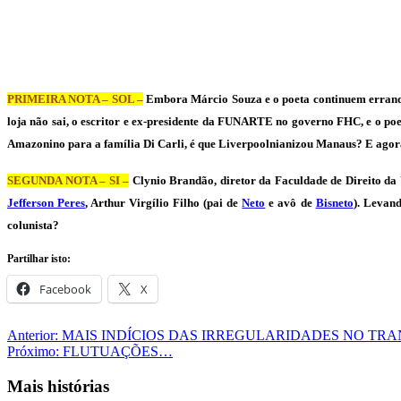
PRIMEIRA NOTA – SOL –
Embora Márcio Souza e o poeta continuem errand
loja não sai, o escritor e ex-presidente da FUNARTE no governo FHC, e o poe
Amazonino para a família Di Carli, é que Liverpoolnianizou Manaus? E agor
SEGUNDA NOTA – SI –
Clynio Brandão, diretor da Faculdade de Direito da U
Jefferson Peres
, Arthur Virgílio Filho (pai de
Neto
e avô de
Bisneto
). Levand
colunista?
Partilhar isto:
Facebook
X
Navegação
Anterior:
MAIS INDÍCIOS DAS IRREGULARIDADES NO TR
Próximo:
FLUTUAÇÕES…
de
artigos
Mais histórias