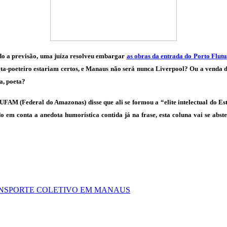
o a previsão, uma juíza resolveu embargar
as obras da entrada do Porto Flut
ta-poeteiro estariam certos, e Manaus não será nunca Liverpool? Ou a venda d
a, poeta?
FAM (Federal do Amazonas) disse que ali se formou a “elite intelectual do Es
o em conta a anedota humorística contida já na frase, esta coluna vai se abst
ANSPORTE COLETIVO EM MANAUS