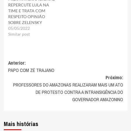
REPERCUTE LULA NA
TIME E TRATA COM
RESPEITO OPINIÃO
SOBRE ZELENSKY
05/05/2022
Similar post
Navegação
Anterior:
PAPO COM ZÉ TRAJANO
de
Próximo:
artigos
PROFESSORES DO AMAZONAS REALIZARAM MAIS UM ATO
DE PROTESTO CONTRA A INTRANSIGÊNCIA DO
GOVERNADOR AMAZONINO
Mais histórias