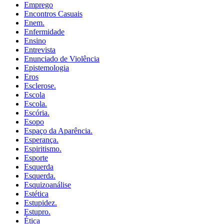
Emprego
Encontros Casuais
Enem.
Enfermidade
Ensino
Entrevista
Enunciado de Violência
Epistemologia
Eros
Esclerose.
Escola
Escola.
Escória.
Esopo
Espaço da Aparência.
Esperança.
Espiritismo.
Esporte
Esquerda
Esquerda.
Esquizoanálise
Estética
Estupidez.
Estupro.
Ética