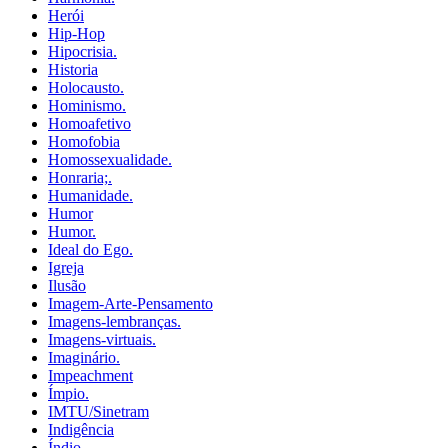
Herói
Hip-Hop
Hipocrisia.
Historia
Holocausto.
Hominismo.
Homoafetivo
Homofobia
Homossexualidade.
Honraria;.
Humanidade.
Humor
Humor.
Ideal do Ego.
Igreja
Ilusão
Imagem-Arte-Pensamento
Imagens-lembranças.
Imagens-virtuais.
Imaginário.
Impeachment
Ímpio.
IMTU/Sinetram
Indigência
Índio