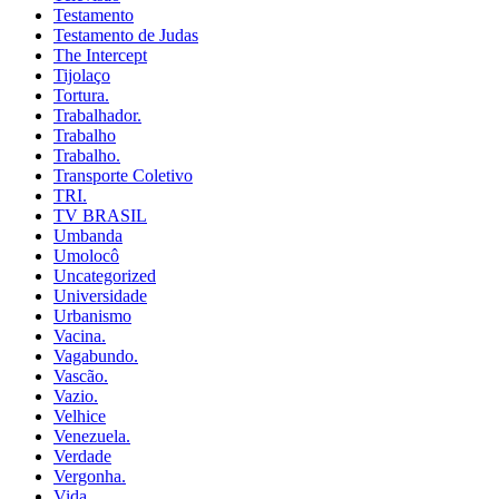
Testamento
Testamento de Judas
The Intercept
Tijolaço
Tortura.
Trabalhador.
Trabalho
Trabalho.
Transporte Coletivo
TRI.
TV BRASIL
Umbanda
Umolocô
Uncategorized
Universidade
Urbanismo
Vacina.
Vagabundo.
Vascão.
Vazio.
Velhice
Venezuela.
Verdade
Vergonha.
Vida.