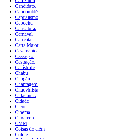
Cafézinho
Candidato.
Candomblé
Capitalismo
Capoeira
Caricatura.
Carnaval
Carreata.
Carta Maior
Casamento.
Cassação.
Castração.
Catástrofe
Chabu
Chagão
Chantagem.
Chauvinista
Cidadania.
Cidade
Ciência
Cinema
Clinâmen
CMM
Coisas do além
Colere.