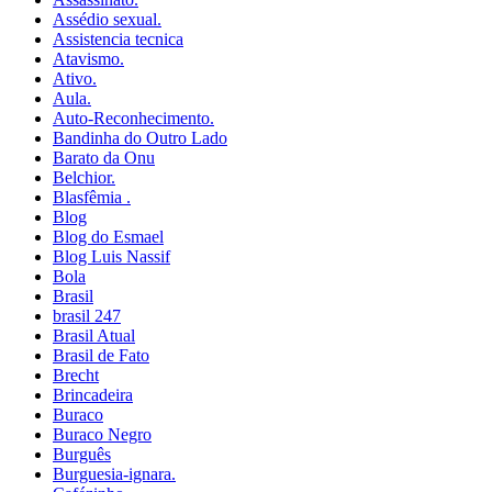
Assédio sexual.
Assistencia tecnica
Atavismo.
Ativo.
Aula.
Auto-Reconhecimento.
Bandinha do Outro Lado
Barato da Onu
Belchior.
Blasfêmia .
Blog
Blog do Esmael
Blog Luis Nassif
Bola
Brasil
brasil 247
Brasil Atual
Brasil de Fato
Brecht
Brincadeira
Buraco
Buraco Negro
Burguês
Burguesia-ignara.