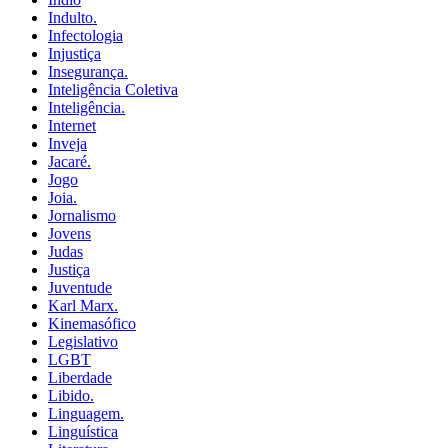
Indulto.
Infectologia
Injustiça
Insegurança.
Inteligência Coletiva
Inteligência.
Internet
Inveja
Jacaré.
Jogo
Joia.
Jornalismo
Jovens
Judas
Justiça
Juventude
Karl Marx.
Kinemasófico
Legislativo
LGBT
Liberdade
Libido.
Linguagem.
Linguística