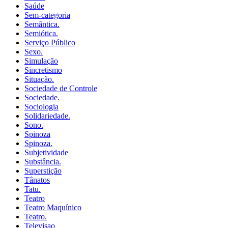
Saúde
Sem-categoria
Semântica.
Semiótica.
Serviço Público
Sexo.
Simulação
Sincretismo
Situação.
Sociedade de Controle
Sociedade.
Sociologia
Solidariedade.
Sono.
Spinoza
Spinoza.
Subjetividade
Substância.
Superstição
Tânatos
Tatu.
Teatro
Teatro Maquínico
Teatro.
Televisao