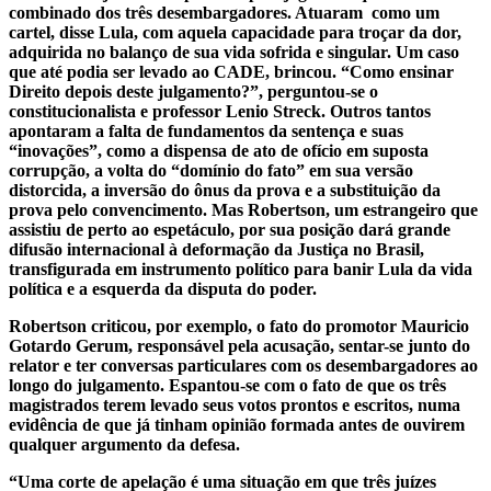
combinado dos três desembargadores. Atuaram como um
cartel, disse Lula, com aquela capacidade para troçar da dor,
adquirida no balanço de sua vida sofrida e singular. Um caso
que até podia ser levado ao CADE, brincou. “Como ensinar
Direito depois deste julgamento?”, perguntou-se o
constitucionalista e professor Lenio Streck. Outros tantos
apontaram a falta de fundamentos da sentença e suas
“inovações”, como a dispensa de ato de ofício em suposta
corrupção, a volta do “domínio do fato” em sua versão
distorcida, a inversão do ônus da prova e a substituição da
prova pelo convencimento. Mas Robertson, um estrangeiro que
assistiu de perto ao espetáculo, por sua posição dará grande
difusão internacional à deformação da Justiça no Brasil,
transfigurada em instrumento político para banir Lula da vida
política e a esquerda da disputa do poder.
Robertson criticou, por exemplo, o fato do promotor Mauricio
Gotardo Gerum, responsável pela acusação, sentar-se junto do
relator e ter conversas particulares com os desembargadores ao
longo do julgamento. Espantou-se com o fato de que os três
magistrados terem levado seus votos prontos e escritos, numa
evidência de que já tinham opinião formada antes de ouvirem
qualquer argumento da defesa.
“Uma corte de apelação é uma situação em que três juízes