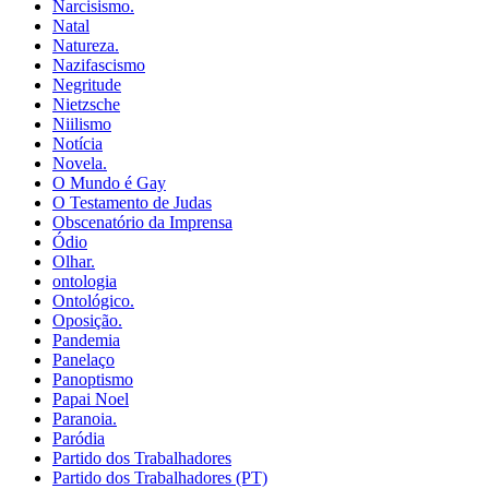
Narcisismo.
Natal
Natureza.
Nazifascismo
Negritude
Nietzsche
Niilismo
Notícia
Novela.
O Mundo é Gay
O Testamento de Judas
Obscenatório da Imprensa
Ódio
Olhar.
ontologia
Ontológico.
Oposição.
Pandemia
Panelaço
Panoptismo
Papai Noel
Paranoia.
Paródia
Partido dos Trabalhadores
Partido dos Trabalhadores (PT)