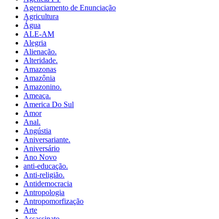
Agenciamento de Enunciação
Agricultura
Água
ALE-AM
Alegria
Alienação.
Alteridade.
Amazonas
Amazônia
Amazonino.
Ameaça.
America Do Sul
Amor
Anal.
Angústia
Aniversariante.
Aniversário
Ano Novo
anti-educação.
Anti-religião.
Antidemocracia
Antropologia
Antropomorfização
Arte
Assassinato.