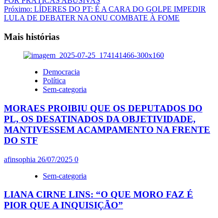
POR PRÁTICAS ABUSIVAS
artigos
Próximo:
LÍDERES DO PT: É A CARA DO GOLPE IMPEDIR
LULA DE DEBATER NA ONU COMBATE À FOME
Mais histórias
Democracia
Política
Sem-categoria
MORAES PROIBIU QUE OS DEPUTADOS DO
PL, OS DESATINADOS DA OBJETIVIDADE,
MANTIVESSEM ACAMPAMENTO NA FRENTE
DO STF
afinsophia
26/07/2025
0
Sem-categoria
LIANA CIRNE LINS: “O QUE MORO FAZ É
PIOR QUE A INQUISIÇÃO”