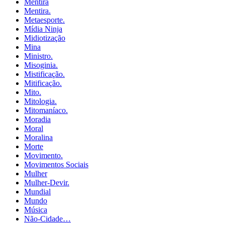
Mentira
Mentira.
Metaesporte.
Mídia Ninja
Midiotização
Mina
Ministro.
Misoginia.
Mistificação.
Mitificação.
Mito.
Mitologia.
Mitomaníaco.
Moradia
Moral
Moralina
Morte
Movimento.
Movimentos Sociais
Mulher
Mulher-Devir.
Mundial
Mundo
Música
Não-Cidade…