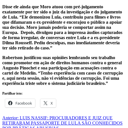
Disse ele ainda que Moro atuou com pré-julgamento
exatamente por ter sido o juiz da investigação e do julgamento
de Lula. “Ele demonizou Lula, contribuiu para filmes e livros
que difamaram o ex-presidente e encorajou o público a apoiar
sua decisão. Moro jamais poderia se comportar assim na
Europa. Depois, divulgou para a imprensa áudios capturados
de forma irregular, de conversas entre Lula e a ex-presidente
Dilma Rousseff. Pediu desculpas, mas imediatamente deveria
ter sido retirado do caso.”
Robertson justificou suas opiniões lembrando seu trabalho
como promotor em ação de direitos humanos contra o general
Augusto Pinochet e sua participação em acusações contra o
cartel de Medelín. “Tenho experiência com casos de corrupção
e, aqui nesta sessão, não vi evidências de corrupção. Foi uma
experiência triste sobre o sistema judiciário brasileiro.”
Partilhar isto:
Facebook
X
Navegação
Anterior:
LUIS NASSIF: PROCURADORES E JUIZ QUE
RETIRARAM PASSAPORTE DE LULA SÃO CONHECIDOS
de