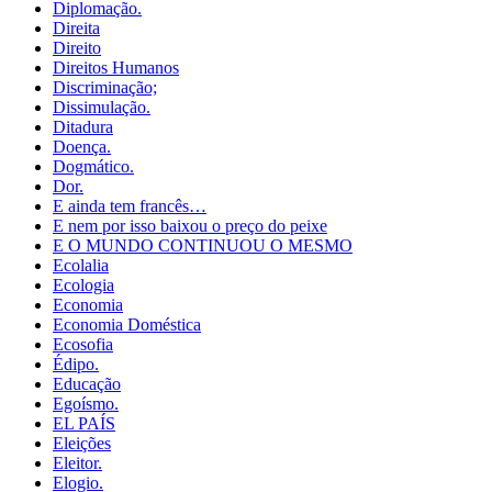
Diplomação.
Direita
Direito
Direitos Humanos
Discriminação;
Dissimulação.
Ditadura
Doença.
Dogmático.
Dor.
E ainda tem francês…
E nem por isso baixou o preço do peixe
E O MUNDO CONTINUOU O MESMO
Ecolalia
Ecologia
Economia
Economia Doméstica
Ecosofia
Édipo.
Educação
Egoísmo.
EL PAÍS
Eleições
Eleitor.
Elogio.