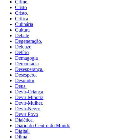
Crime.
Cristo
Cristo.
Crítica
Culinária
Cultura
Debate
Degeneração.
Deleuze
Delírio
Demagogia
Democracia
Desesperança.
Desespero.
Despudor
Deus.
Devir-Criança
Devir-Minoria
Devir-Mulher.
Devir-Negro
Devir-Povo
Dialética.
Diario do Centro do Mundo
Digital.
Dilma