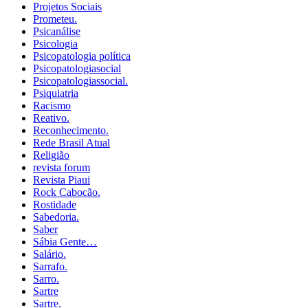
Projetos Sociais
Prometeu.
Psicanálise
Psicologia
Psicopatologia política
Psicopatologiasocial
Psicopatologiassocial.
Psiquiatria
Racismo
Reativo.
Reconhecimento.
Rede Brasil Atual
Religião
revista forum
Revista Piaui
Rock Cabocão.
Rostidade
Sabedoria.
Saber
Sábia Gente…
Salário.
Sarrafo.
Sarro.
Sartre
Sartre.