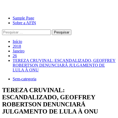
Avançar
Primary
Sample Page
para
Menu
Sobre a AFIN
o
Pesquisar
conteúdo
por:
Início
2018
Janeiro
26
TEREZA CRUVINAL: ESCANDALIZADO, GEOFFREY
ROBERTSON DENUNCIARÁ JULGAMENTO DE
LULA À ONU
Sem-categoria
TEREZA CRUVINAL:
ESCANDALIZADO, GEOFFREY
ROBERTSON DENUNCIARÁ
JULGAMENTO DE LULA À ONU