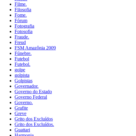
Filme.
Filosofia
Fome.
Fórum
Fotografia
Fotosofia
Fraude.
Freud
FSM Amazônia 2009
Fúnebre.
Futebol
Futebol.
golpe
golpista
Golpistas
Governador.
Governo do Estado
Governo Federal
Governo.
Grafite
Greve
Grito dos Excluídos
Grito dos Excluídos.
Guattari
Harmonia.