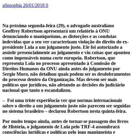
afinsophia
26/01/2018
0
Na próxima segunda-feira (29), o advogado australiano
Geoffrey Robertson apresentará um relatório à ONU
denunciando o maniqueísmo, as distorções e as condutas
indevidas que a seu ver caracterizam violação do direito do ex-
presidente Lula a um julgamento justo. Ele foi autorizado a
assistir presencialmente ao julgamento e viu coisas que apontou
como impensáveis numa corte europeia. Robertson, que
representa Lula no processo apresentado à Comissão de
Direitos Humanos da ONU ainda antes do julgamento por
Sergio Moro, não detalhou quais podem ser os desdobramentos
do processo dentro da Organização. Mas devem ser mais
políticos que jurídicos, não afetando as decisões do judiciário
nacional que tanto o escandalizou.
– Foi uma triste experiência ver que normas internacionais
sobre o direito a um julgamento justo não parecem ser seguidas
no sistema brasileiro – declarou Robertson nesta quinta-feira.
Por muito tempo ainda, antes de tornar-se passagem dos livros
de História, o julgamento de Lula pelo TRF-4 assombrará
consciências jurídicas e políticas pelo jogo maniqueísta e