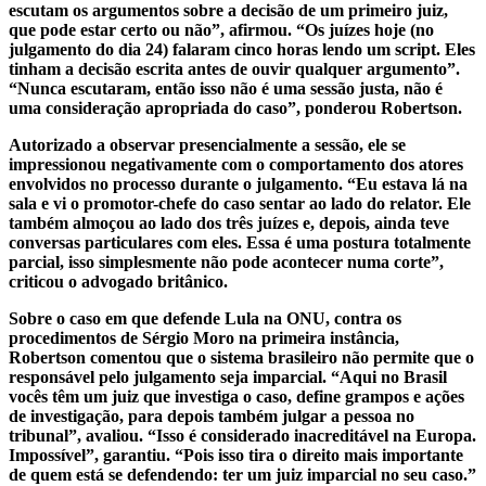
escutam os argumentos sobre a decisão de um primeiro juiz,
que pode estar certo ou não”, afirmou. “Os juízes hoje (no
julgamento do dia 24) falaram cinco horas lendo um script. Eles
tinham a decisão escrita antes de ouvir qualquer argumento”.
“Nunca escutaram, então isso não é uma sessão justa, não é
uma consideração apropriada do caso”, ponderou Robertson.
Autorizado a observar presencialmente a sessão, ele se
impressionou negativamente com o comportamento dos atores
envolvidos no processo durante o julgamento. “Eu estava lá na
sala e vi o promotor-chefe do caso sentar ao lado do relator. Ele
também almoçou ao lado dos três juízes e, depois, ainda teve
conversas particulares com eles. Essa é uma postura totalmente
parcial, isso simplesmente não pode acontecer numa corte”,
criticou o advogado britânico.
Sobre o caso em que defende Lula na ONU, contra os
procedimentos de Sérgio Moro na primeira instância,
Robertson comentou que o sistema brasileiro não permite que o
responsável pelo julgamento seja imparcial. “Aqui no Brasil
vocês têm um juiz que investiga o caso, define grampos e ações
de investigação, para depois também julgar a pessoa no
tribunal”, avaliou. “Isso é considerado inacreditável na Europa.
Impossível”, garantiu. “Pois isso tira o direito mais importante
de quem está se defendendo: ter um juiz imparcial no seu caso.”