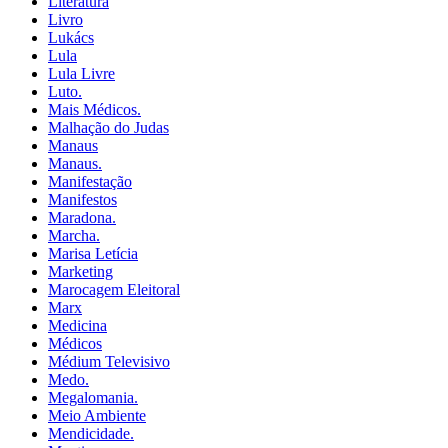
Literatura
Livro
Lukács
Lula
Lula Livre
Luto.
Mais Médicos.
Malhação do Judas
Manaus
Manaus.
Manifestação
Manifestos
Maradona.
Marcha.
Marisa Letícia
Marketing
Marocagem Eleitoral
Marx
Medicina
Médicos
Médium Televisivo
Medo.
Megalomania.
Meio Ambiente
Mendicidade.