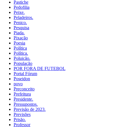
Pastiche
Pedofilia
Peixe.
Peladeiros.
Penico.
Pesquisa
Piada.
Pixação
Poesia
Política
Política.
Poluição.
População
POR FORA DE FUTEBOL
Portal Fórum
Poseidon
povo
Preconceito
Prefeitura
Presidente.
Pressupostos.
Previsão de 2023.
Previsões
Prisão.
Professor