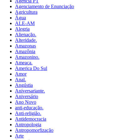
Agência PT
Agenciamento de Enunciação
Agricultura
Água
ALE-AM
Alegria
Alienação.
Alteridade.
Amazonas
Amazônia
Amazonino.
Ameaça.
America Do Sul
Amor
Anal.
Angústia
Aniversariante.
Aniversário
Ano Novo
anti-educação.
Anti-religião.
Antidemocracia
Antropologia
Antropomorfização
Arte