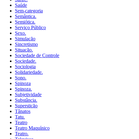
Saúde
Sem-categoria
Semântica.
Semiótica.
Serviço Público
Sexo.
Simulação
Sincretismo
Situação.
Sociedade de Controle
Sociedade.
Sociologia
Solidariedade.
Sono.
Spinoza
Spinoza.
Subjetividade
Substância.
Superstição
Tânatos
Tatu.
Teatro
Teatro Maquínico
Teatro.