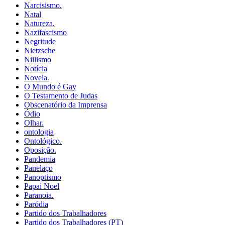
Narcisismo.
Natal
Natureza.
Nazifascismo
Negritude
Nietzsche
Niilismo
Notícia
Novela.
O Mundo é Gay
O Testamento de Judas
Obscenatório da Imprensa
Ódio
Olhar.
ontologia
Ontológico.
Oposição.
Pandemia
Panelaço
Panoptismo
Papai Noel
Paranoia.
Paródia
Partido dos Trabalhadores
Partido dos Trabalhadores (PT)