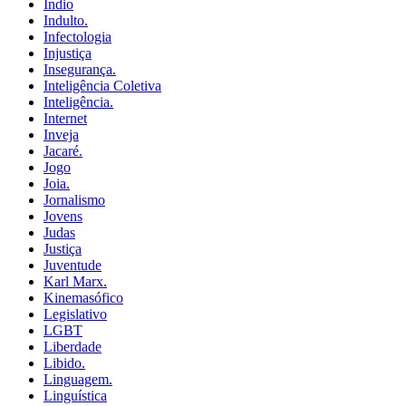
Índio
Indulto.
Infectologia
Injustiça
Insegurança.
Inteligência Coletiva
Inteligência.
Internet
Inveja
Jacaré.
Jogo
Joia.
Jornalismo
Jovens
Judas
Justiça
Juventude
Karl Marx.
Kinemasófico
Legislativo
LGBT
Liberdade
Libido.
Linguagem.
Linguística