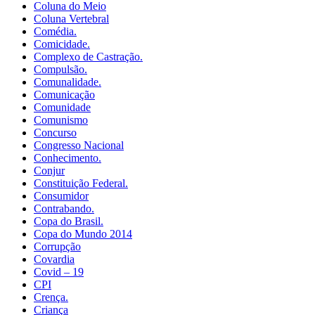
Coluna do Meio
Coluna Vertebral
Comédia.
Comicidade.
Complexo de Castração.
Compulsão.
Comunalidade.
Comunicação
Comunidade
Comunismo
Concurso
Congresso Nacional
Conhecimento.
Conjur
Constituição Federal.
Consumidor
Contrabando.
Copa do Brasil.
Copa do Mundo 2014
Corrupção
Covardia
Covid – 19
CPI
Crença.
Criança