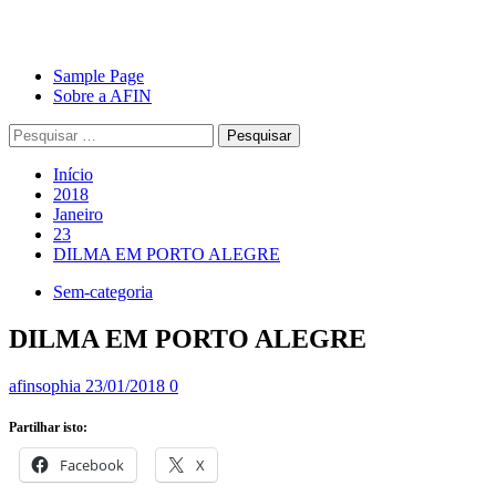
Avançar
Primary
Sample Page
para
Menu
Sobre a AFIN
o
Pesquisar
conteúdo
por:
Início
2018
Janeiro
23
DILMA EM PORTO ALEGRE
Sem-categoria
DILMA EM PORTO ALEGRE
afinsophia
23/01/2018
0
Partilhar isto:
Facebook
X