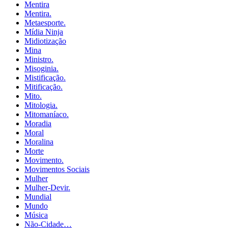
Mentira
Mentira.
Metaesporte.
Mídia Ninja
Midiotização
Mina
Ministro.
Misoginia.
Mistificação.
Mitificação.
Mito.
Mitologia.
Mitomaníaco.
Moradia
Moral
Moralina
Morte
Movimento.
Movimentos Sociais
Mulher
Mulher-Devir.
Mundial
Mundo
Música
Não-Cidade…