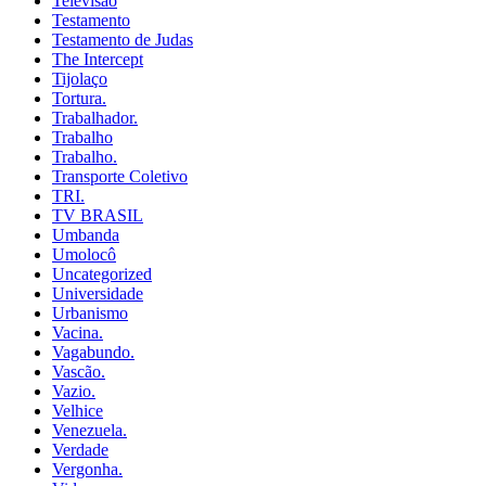
Televisao
Testamento
Testamento de Judas
The Intercept
Tijolaço
Tortura.
Trabalhador.
Trabalho
Trabalho.
Transporte Coletivo
TRI.
TV BRASIL
Umbanda
Umolocô
Uncategorized
Universidade
Urbanismo
Vacina.
Vagabundo.
Vascão.
Vazio.
Velhice
Venezuela.
Verdade
Vergonha.