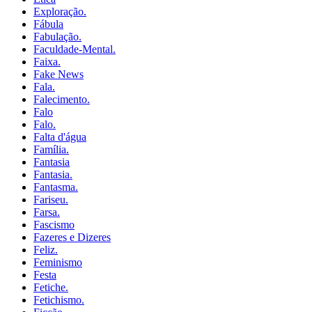
Exploração.
Fábula
Fabulação.
Faculdade-Mental.
Faixa.
Fake News
Fala.
Falecimento.
Falo
Falo.
Falta d'água
Família.
Fantasia
Fantasia.
Fantasma.
Fariseu.
Farsa.
Fascismo
Fazeres e Dizeres
Feliz.
Feminismo
Festa
Fetiche.
Fetichismo.