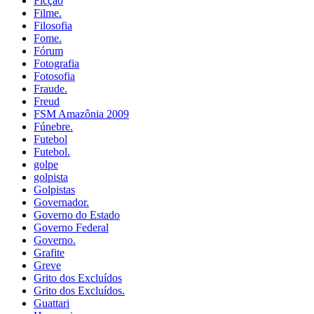
Ficção
Filme.
Filosofia
Fome.
Fórum
Fotografia
Fotosofia
Fraude.
Freud
FSM Amazônia 2009
Fúnebre.
Futebol
Futebol.
golpe
golpista
Golpistas
Governador.
Governo do Estado
Governo Federal
Governo.
Grafite
Greve
Grito dos Excluídos
Grito dos Excluídos.
Guattari