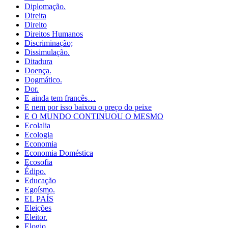
Diplomação.
Direita
Direito
Direitos Humanos
Discriminação;
Dissimulação.
Ditadura
Doença.
Dogmático.
Dor.
E ainda tem francês…
E nem por isso baixou o preço do peixe
E O MUNDO CONTINUOU O MESMO
Ecolalia
Ecologia
Economia
Economia Doméstica
Ecosofia
Édipo.
Educação
Egoísmo.
EL PAÍS
Eleições
Eleitor.
Elogio.