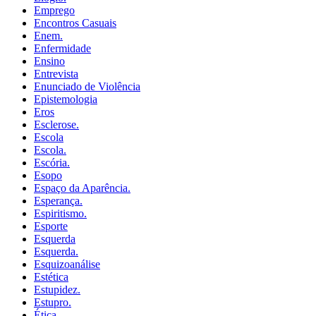
Emprego
Encontros Casuais
Enem.
Enfermidade
Ensino
Entrevista
Enunciado de Violência
Epistemologia
Eros
Esclerose.
Escola
Escola.
Escória.
Esopo
Espaço da Aparência.
Esperança.
Espiritismo.
Esporte
Esquerda
Esquerda.
Esquizoanálise
Estética
Estupidez.
Estupro.
Ética