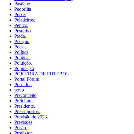
Pastiche
Pedofilia
Peixe.
Peladeiros.
Penico.
Pesquisa
Piada.
Pixação
Poesia
Política
Política.
Poluição.
População
POR FORA DE FUTEBOL
Portal Fórum
Poseidon
povo
Preconceito
Prefeitura
Presidente.
Pressupostos.
Previsão de 2023.
Previsões
Prisão.
Professor