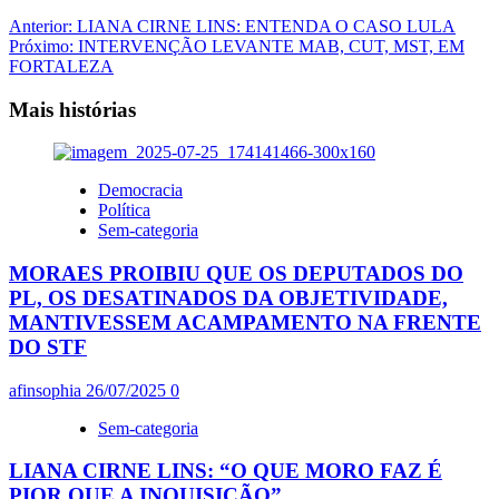
Navegação
Anterior:
LIANA CIRNE LINS: ENTENDA O CASO LULA
Próximo:
INTERVENÇÃO LEVANTE MAB, CUT, MST, EM
de
FORTALEZA
artigos
Mais histórias
Democracia
Política
Sem-categoria
MORAES PROIBIU QUE OS DEPUTADOS DO
PL, OS DESATINADOS DA OBJETIVIDADE,
MANTIVESSEM ACAMPAMENTO NA FRENTE
DO STF
afinsophia
26/07/2025
0
Sem-categoria
LIANA CIRNE LINS: “O QUE MORO FAZ É
PIOR QUE A INQUISIÇÃO”