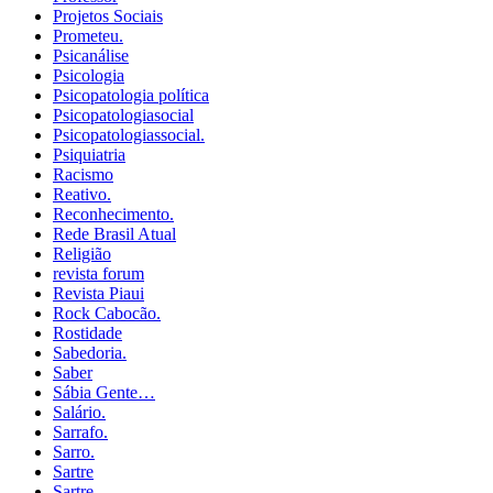
Projetos Sociais
Prometeu.
Psicanálise
Psicologia
Psicopatologia política
Psicopatologiasocial
Psicopatologiassocial.
Psiquiatria
Racismo
Reativo.
Reconhecimento.
Rede Brasil Atual
Religião
revista forum
Revista Piaui
Rock Cabocão.
Rostidade
Sabedoria.
Saber
Sábia Gente…
Salário.
Sarrafo.
Sarro.
Sartre
Sartre.