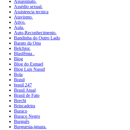
Assassinato.
Assédio sexual.
Assistencia tecnica
Atavismo.
Ativo.
Aula.
Auto-Reconhecimento.
Bandinha do Outro Lado
Barato da Onu
Belchior.
Blasfêmia .
Blog
Blog do Esmael
Blog Luis Nassif
Bola
Brasil
brasil 247
Brasil Atual
Brasil de Fato
Brecht
Brincadeira
Buraco
Buraco Negro
Burguês
Burguesia-ignara.