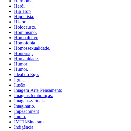
Harmonia.
Herói
Hip-Hop
Hipocrisia.
Historia
Holocausto.
Hominismo.
Homoafetivo
Homofobia
Homossexualidade.
Honraria;.
Humanidade.
Humor
Humor.
Ideal do Ego.
Igreja
Ilusão
Imagem-Arte-Pensamento
Imagens-lembranças.
Imagens-virtuais.
Imaginário.
Impeachment
Ímpio.
IMTU/Sinetram
Indigência