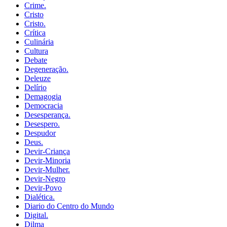
Crime.
Cristo
Cristo.
Crítica
Culinária
Cultura
Debate
Degeneração.
Deleuze
Delírio
Demagogia
Democracia
Desesperança.
Desespero.
Despudor
Deus.
Devir-Criança
Devir-Minoria
Devir-Mulher.
Devir-Negro
Devir-Povo
Dialética.
Diario do Centro do Mundo
Digital.
Dilma