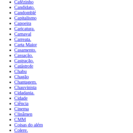
Cafézinho
Candidato.
Candomblé
Capitalismo
Capoeira
Caricatura.
Carnaval
Carreata.
Carta Maior
Casamento.
Cassação.
Castração.
Catástrofe
Chabu
Chagão
Chantagem.
Chauvinista
Cidadania.
Cidade
Ciência
Cinema
Clinâmen
CMM
Coisas do além
Colere.