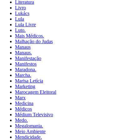
Literatura
Livro
Lukács
Lula
Lula Livre
Luto.
Mais Médicos.
Malhação do Judas
Manaus
Manaus.
Manifestação
Manifestos
Maradona.
Marcha.
Marisa Letícia
Marketing
Marocagem Eleitoral
Marx
Medicina
Médicos
Médium Televisivo
Medo.
Megalomania.
Meio Ambiente
Mendicidade.