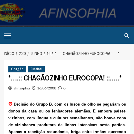
Avançar
para
o
conteúdo
Primary
Menu
INÍCIO
2008
JUNHO
16
*….:: CHAGÃOZINHO EUROCOPA! ::.….*
Chagão
Futebol
*….:: CHAGÃOZINHO EUROCOPA! ::.….*
afinsophia
16/06/2008
0
Θ
Decisão do Grupo B, com os lusos de olho se pegariam os
donos da casa ou os lenhadores alemães. E embora países
vizinhos, com língua e culturas semelhantes, não houve zona
de vizinhança produtora de linhas intensivas nesta partida.
Apenas a repetição redundante, briga entre irmãos querendo