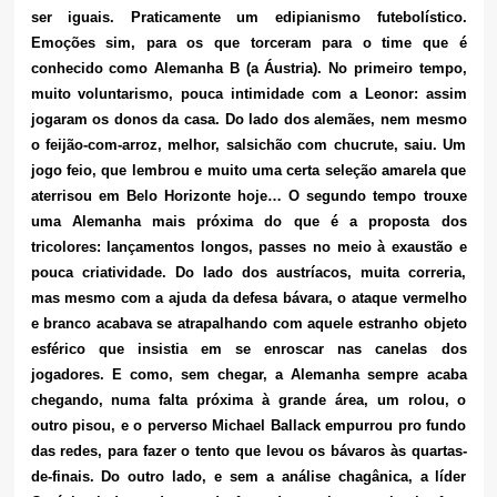
ser iguais. Praticamente um edipianismo futebolístico.
Emoções sim, para os que torceram para o time que é
conhecido como Alemanha B (a Áustria). No primeiro tempo,
muito voluntarismo, pouca intimidade com a Leonor: assim
jogaram os donos da casa. Do lado dos alemães, nem mesmo
o feijão-com-arroz, melhor, salsichão com chucrute, saiu. Um
jogo feio, que lembrou e muito uma certa seleção amarela que
aterrisou em Belo Horizonte hoje… O segundo tempo trouxe
uma Alemanha mais próxima do que é a proposta dos
tricolores: lançamentos longos, passes no meio à exaustão e
pouca criatividade. Do lado dos austríacos, muita correria,
mas mesmo com a ajuda da defesa bávara, o ataque vermelho
e branco acabava se atrapalhando com aquele estranho objeto
esférico que insistia em se enroscar nas canelas dos
jogadores. E como, sem chegar, a Alemanha sempre acaba
chegando, numa falta próxima à grande área, um rolou, o
outro pisou, e o perverso Michael Ballack empurrou pro fundo
das redes, para fazer o tento que levou os bávaros às quartas-
de-finais. Do outro lado, e sem a análise chagânica, a líder