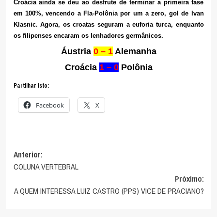
Croácia ainda se deu ao desfrute de terminar a primeira fase
em 100%, vencendo a Fla-Polônia por um a zero, gol de Ivan
Klasnic. Agora, os croatas seguram a euforia turca, enquanto
os filipenses encaram os lenhadores germânicos.
Áustria
0 – 1
Alemanha
Croácia
1 – 0
Polônia
Partilhar isto:
Facebook
X
Navegação
Anterior:
COLUNA VERTEBRAL
de
Próximo:
artigos
A QUEM INTERESSA LUIZ CASTRO (PPS) VICE DE PRACIANO?