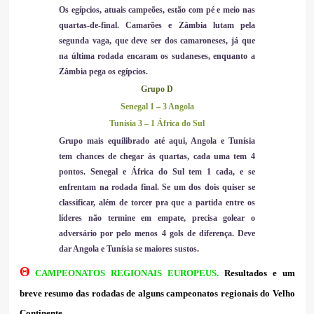
Os egípcios, atuais campeões, estão com pé e meio nas
quartas-de-final. Camarões e Zâmbia lutam pela
segunda vaga, que deve ser dos camaroneses, já que
na última rodada encaram os sudaneses, enquanto a
Zâmbia pega os egípcios.
Grupo D
Senegal 1 – 3 Angola
Tunísia 3 – 1 África do Sul
Grupo mais equilibrado até aqui, Angola e Tunísia
tem chances de chegar às quartas, cada uma tem 4
pontos. Senegal e África do Sul tem 1 cada, e se
enfrentam na rodada final. Se um dos dois quiser se
classificar, além de torcer pra que a partida entre os
líderes não termine em empate, precisa golear o
adversário por pelo menos 4 gols de diferença. Deve
dar Angola
e Tunísia se maiores sustos.
Θ
CAMPEONATOS REGIONAIS EUROPEUS.
Resultados e um
breve resumo das rodadas de alguns campeonatos regionais do Velho
Continente.