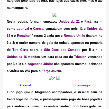
na grade pelo lado de fora, nas lajes das casas próximas e até
na mangueira.
Nesta rodada, forma 4 empates:
Unidos da 22
e
Fast
, assim
como
Lourival
e
Careca
, empataram sem gols; já o
Unidos da
83
e o
Rouxinol
fizeram 2 cada um e
Roma
e
União
ficaram no
3 a 3; o maior número de gols da rodada apareceu na pontaria
do
Tiro Certo
sobre o
São José dos Campos
por 5 a 4; o
Unidos da 16
mandou um para cada cor do
Tricolor
, vencendo
por 3 a 1; e o
Argentina Júnior
não apareceu mesmo, deixando
a vitória no WO para o
Força Jovem
.
e
Arsenal
Flamengo
E no jogo que o bloguinho acompanhou, o Arsenal saiu na
frente logo no início, e prosseguiu num jogo de boas jogadas
para ambos os times, mas ambos também com bons goleiros,