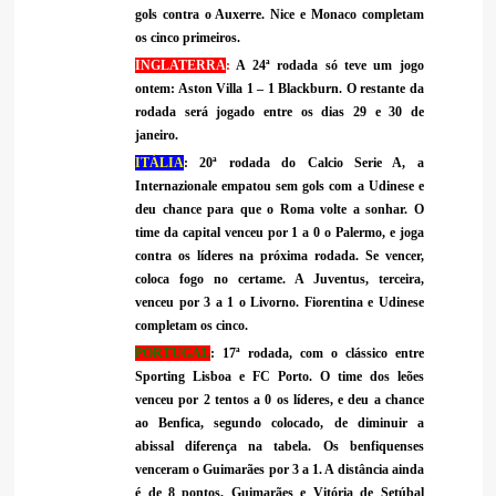
gols contra o Auxerre. Nice e Monaco completam
os cinco primeiros.
INGLATERRA
:
A 24ª rodada só teve um jogo
ontem: Aston Villa 1 – 1 Blackburn. O restante da
rodada será jogado entre os dias 29 e 30 de
janeiro.
ITÁLIA
: 20ª rodada do Calcio Serie A, a
Internazionale empatou sem gols com a Udinese e
deu chance para que o Roma volte a sonhar. O
time da capital venceu por 1 a 0 o Palermo, e joga
contra os líderes na próxima rodada. Se vencer,
coloca fogo no certame. A Juventus, terceira,
venceu por 3 a 1 o Livorno. Fiorentina e Udinese
completam os cinco.
PORTUGAL
: 17ª rodada, com o clássico entre
Sporting Lisboa e FC Porto. O time dos leões
venceu por 2 tentos a 0 os líderes, e deu a chance
ao Benfica, segundo colocado, de diminuir a
abissal diferença na tabela. Os benfiquenses
venceram o Guimarães por 3 a 1. A distância ainda
é de 8 pontos. Guimarães e Vitória de Setúbal