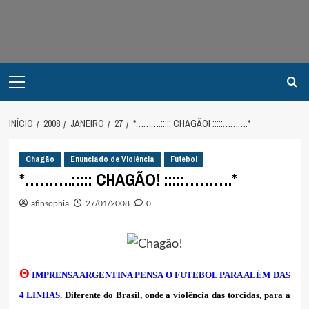
Avançar
para
o
conteúdo
Primary
Menu
INÍCIO
2008
JANEIRO
27
*……….::::: CHAGÃO! :::::……….*
Chagão
Enunciado de Violência
Futebol
*……….::::: CHAGÃO! :::::……….*
afinsophia
27/01/2008
0
Θ
IMPRENSA ARGENTINA PENSA O FUTEBOL PARA ALÉM DAS
4 LINHAS.
Diferente do Brasil, onde a violência das torcidas, para a