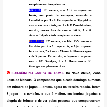
completam os cinco primeiros.
GRÉCIA
: 18ª rodada, e o AEK se segura na
frente, um ponto de vantagem, vencendo o
Levadiakos por 3 a 0. Em segundo, o Olympiakos
venceu em casa o Aris, por 1 a 0. O Panathinaikos,
terceiro, venceu fora de casa o PAOK, 1 a 0.
Asteras Tripolis e Aris completam os cinco.
HOLANDA
: 22ª rodada, e o líder PSV venceu o
Excelsior por 2 a 1. Logo atrás, o Ajax tropeçou
fora de casa, 2 a 2 com o Vitesse. A diferença agora
é de 5 pontos. Em terceiro, o Feyenoord empatou
com o FC Gronigen, 1 a 1. Heerenveen e FC
Gronigen completam os cinco.
Θ
SUB-R
ŨI
M NO CAMPO DO ROMA,
no Novo Aleixo, Zona
Leste de Manaus. O campeonato que a cada domingo aumenta
em número de jogos
—
ontem, agora na terceira rodada, foram
8 jogos
— e também, o que é melhor, em bonitas jogadas e
alegria de brincar e de ver pelas pessoas que compareceram