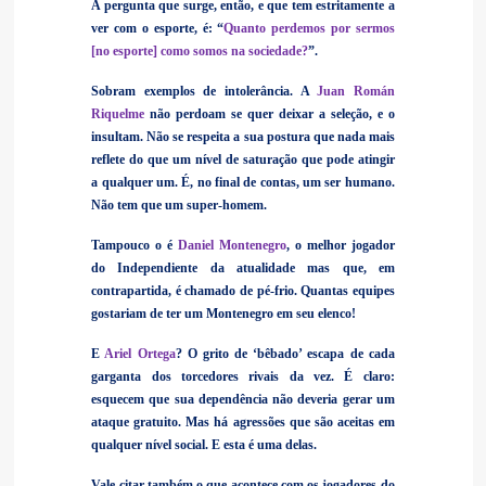
A pergunta que surge, então, e que tem estritamente a
ver com o esporte, é: “
Quanto perdemos por sermos
[no esporte] como somos na sociedade?
”.
Sobram exemplos de intolerância. A
Juan Román
Riquelme
não perdoam se quer deixar a seleção, e o
insultam. Não se respeita a sua postura que nada mais
reflete do que um nível de saturação que pode atingir
a qualquer um. É, no final de contas, um ser humano.
Não tem que um super-homem.
Tampouco o é
Daniel Montenegro
, o melhor jogador
do Independiente da atualidade mas que, em
contrapartida, é chamado de pé-frio. Quantas equipes
gostariam de ter um Montenegro em seu elenco!
E
Ariel Ortega
? O grito de ‘bêbado’ escapa de cada
garganta dos torcedores rivais da vez. É claro:
esquecem que sua dependência não deveria gerar um
ataque gratuito. Mas há agressões que são aceitas em
qualquer nível social. E esta é uma delas.
Vale citar também o que acontece com os jogadores do