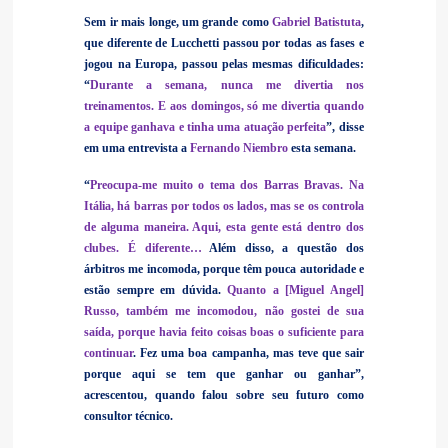
Sem ir mais longe, um grande como
Gabriel Batistuta
,
que diferente de Lucchetti passou por todas as fases e
jogou na Europa, passou pelas mesmas dificuldades:
“
Durante a semana, nunca me divertia nos
treinamentos. E aos domingos, só me divertia quando
a equipe ganhava e tinha uma atuação perfeita
”, disse
em uma entrevista a
Fernando Niembro
esta semana.
“
Preocupa-me muito o tema dos Barras Bravas. Na
Itália, há barras por todos os lados, mas se os controla
de alguma maneira. Aqui, esta gente está dentro dos
clubes. É diferente…
Além disso, a questão dos
árbitros me incomoda, porque têm pouca autoridade e
estão sempre em dúvida.
Quanto a [Miguel Angel]
Russo, também me incomodou, não gostei de sua
saída, porque havia feito coisas boas o suficiente para
continuar
. Fez uma boa campanha, mas teve que sair
porque aqui se tem que ganhar ou ganhar”,
acrescentou, quando falou sobre seu futuro como
consultor técnico.