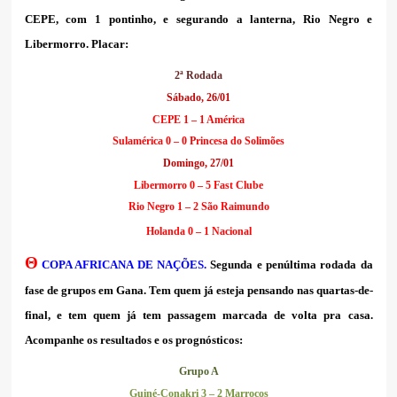
CEPE, com 1 pontinho, e segurando a lanterna, Rio Negro e
Libermorro. Placar:
2ª Rodada
Sábado, 26/01
CEPE 1 – 1 América
Sulamérica 0 – 0 Princesa do Solimões
Domingo, 27/01
Libermorro 0 – 5 Fast Clube
Rio Negro 1 – 2 São Raimundo
Holanda 0 – 1 Nacional
Θ
COPA AFRICANA DE NAÇÕES.
Segunda e penúltima rodada da
fase de grupos em Gana. Tem quem já esteja pensando nas quartas-de-
final, e tem quem já tem passagem marcada de volta pra casa.
Acompanhe os resultados e os prognósticos:
Grupo A
Guiné-Conakri 3 – 2 Marrocos