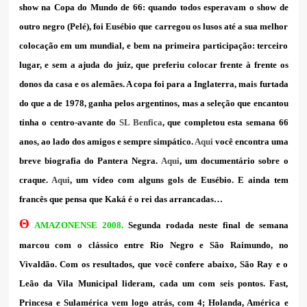
show na Copa do Mundo de 66: quando todos esperavam o show de
outro negro (Pelé), foi Eusébio que carregou os lusos até a sua melhor
colocação em um mundial, e bem na primeira participação: terceiro
lugar, e sem a ajuda do juiz, que preferiu colocar frente à frente os
donos da casa e os alemães. A copa foi para a Inglaterra, mais furtada
do que a de 1978, ganha pelos argentinos, mas a seleção que encantou
tinha o centro-avante do
SL Benfica
, que completou esta semana 66
anos, ao lado dos amigos e sempre simpático.
Aqui
você encontra uma
breve biografia do Pantera Negra.
Aqui
, um documentário sobre o
craque.
Aqui
, um vídeo com alguns gols de Eusébio. E ainda tem
francês que pensa que Kaká é o rei das arrancadas…
Θ
AMAZONENSE 2008.
Segunda rodada neste final de semana
marcou com o clássico entre Rio Negro e São Raimundo, no
Vivaldão. Com os resultados, que você confere abaixo, São Ray e o
Leão da Vila Municipal lideram, cada um com seis pontos. Fast,
Princesa e Sulamérica vem logo atrás, com 4; Holanda, América e