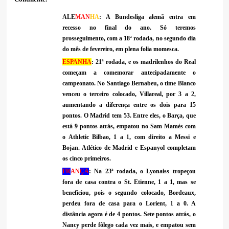
ALE
MAN
HA
: A Bundesliga alemã entra em
recesso no final do ano. Só teremos
prosseguimento, com a 18ª rodada, no segundo dia
do mês de fevereiro, em plena folia momesca.
ESPANHA
: 21ª rodada, e os madrilenhos do Real
começam a comemorar antecipadamente o
campeonato. No Santiago Bernabeu, o time Blanco
venceu o terceiro colocado, Villareal, por 3 a 2,
aumentando a diferença entre os dois para 15
pontos. O Madrid tem 53. Entre eles, o Barça, que
está 9 pontos atrás, empatou no Sam Mamés com
o Athletic Bilbao, 1 a 1, com direito a Messi e
Bojan. Atlético de Madrid e Espanyol completam
os cinco primeiros.
FR
AN
ÇA
: Na 23ª rodada, o Lyonaiss tropeçou
fora de casa contra o St. Etienne, 1 a 1, mas se
beneficiou, pois o segundo colocado, Bordeaux,
perdeu fora de casa para o Lorient, 1 a 0. A
distância agora é de 4 pontos. Sete pontos atrás, o
Nancy perde fôlego cada vez mais, e empatou sem