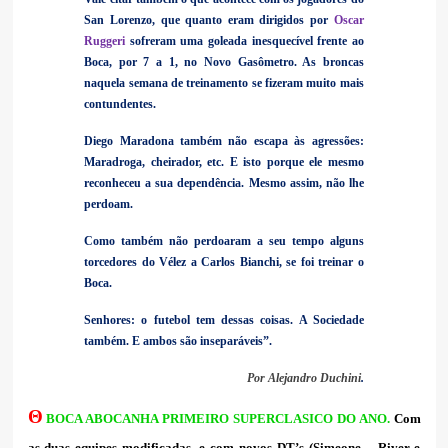
San Lorenzo, que quanto eram dirigidos por
Oscar
Ruggeri
sofreram uma goleada inesquecível frente ao
Boca, por 7 a 1, no Novo Gasômetro. As broncas
naquela semana de treinamento se fizeram muito mais
contundentes.
Diego Maradona também não escapa às agressões:
Maradroga, cheirador, etc. E isto porque ele mesmo
reconheceu a sua dependência. Mesmo assim, não lhe
perdoam.
Como também não perdoaram a seu tempo alguns
torcedores do Vélez a Carlos Bianchi, se foi treinar o
Boca.
Senhores: o futebol tem dessas coisas. A Sociedade
também. E ambos são inseparáveis”.
Por Alejandro Duchini
.
Θ
BOCA ABOCANHA PRIMEIRO SUPERCLASICO DO ANO.
Com
as duas equipes modificadas, e com novos DT’s (Simeone – River e