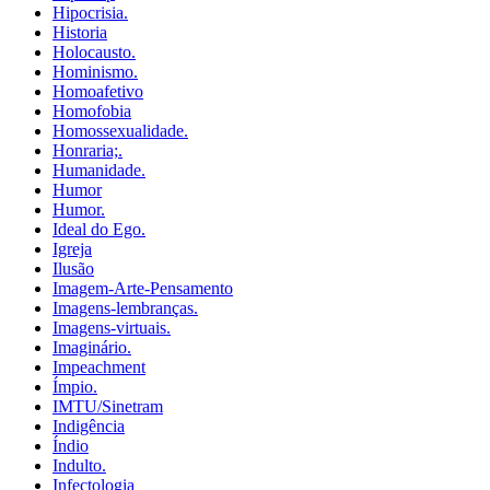
Hipocrisia.
Historia
Holocausto.
Hominismo.
Homoafetivo
Homofobia
Homossexualidade.
Honraria;.
Humanidade.
Humor
Humor.
Ideal do Ego.
Igreja
Ilusão
Imagem-Arte-Pensamento
Imagens-lembranças.
Imagens-virtuais.
Imaginário.
Impeachment
Ímpio.
IMTU/Sinetram
Indigência
Índio
Indulto.
Infectologia