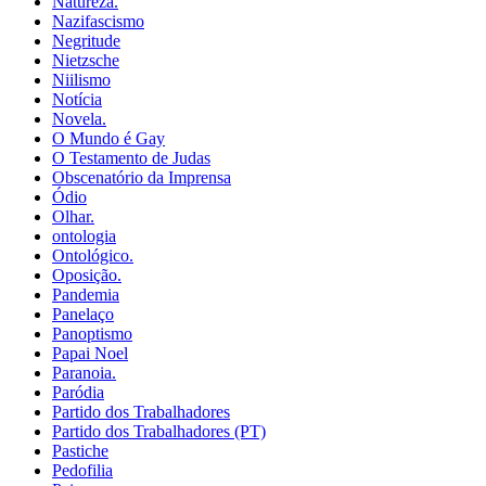
Natureza.
Nazifascismo
Negritude
Nietzsche
Niilismo
Notícia
Novela.
O Mundo é Gay
O Testamento de Judas
Obscenatório da Imprensa
Ódio
Olhar.
ontologia
Ontológico.
Oposição.
Pandemia
Panelaço
Panoptismo
Papai Noel
Paranoia.
Paródia
Partido dos Trabalhadores
Partido dos Trabalhadores (PT)
Pastiche
Pedofilia