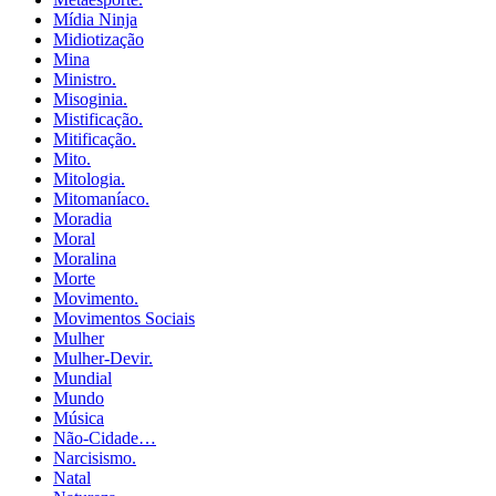
Mídia Ninja
Midiotização
Mina
Ministro.
Misoginia.
Mistificação.
Mitificação.
Mito.
Mitologia.
Mitomaníaco.
Moradia
Moral
Moralina
Morte
Movimento.
Movimentos Sociais
Mulher
Mulher-Devir.
Mundial
Mundo
Música
Não-Cidade…
Narcisismo.
Natal