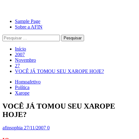
Avançar
Primary
Sample Page
para
Menu
Sobre a AFIN
o
Pesquisar
conteúdo
por:
Início
2007
Novembro
27
VOCÊ JÁ TOMOU SEU XAROPE HOJE?
Homoafetivo
Política
Xarope
VOCÊ JÁ TOMOU SEU XAROPE
HOJE?
afinsophia
27/11/2007
0