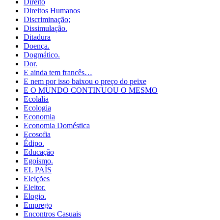
Direito
Direitos Humanos
Discriminação;
Dissimulação.
Ditadura
Doença.
Dogmático.
Dor.
E ainda tem francês…
E nem por isso baixou o preço do peixe
E O MUNDO CONTINUOU O MESMO
Ecolalia
Ecologia
Economia
Economia Doméstica
Ecosofia
Édipo.
Educação
Egoísmo.
EL PAÍS
Eleições
Eleitor.
Elogio.
Emprego
Encontros Casuais