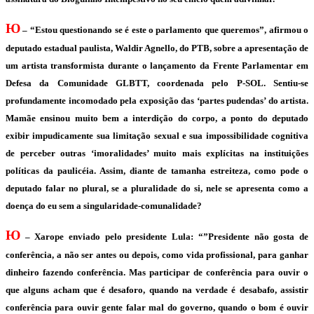
Ю
– “Estou questionando se é este o parlamento que queremos”, afirmou o
deputado estadual paulista, Waldir Agnello, do PTB, sobre a apresentação de
um artista transformista durante o lançamento da Frente Parlamentar em
Defesa da Comunidade GLBTT, coordenada pelo P-SOL. Sentiu-se
profundamente incomodado pela exposição das ‘partes pudendas’ do artista.
Mamãe ensinou muito bem a interdição do corpo, a ponto do deputado
exibir impudicamente sua limitação sexual e sua impossibilidade cognitiva
de perceber outras ‘imoralidades’ muito mais explícitas na instituições
políticas da paulicéia. Assim, diante de tamanha estreiteza, como pode o
deputado falar no plural, se a pluralidade do si, nele se apresenta como a
doença do eu sem a singularidade-comunalidade?
Ю
– Xarope enviado pelo presidente Lula: “”Presidente não gosta de
conferência, a não ser antes ou depois, como vida profissional, para ganhar
dinheiro fazendo conferência. Mas participar de conferência para ouvir o
que alguns acham que é desaforo, quando na verdade é desabafo, assistir
conferência para ouvir gente falar mal do governo, quando o bom é ouvir