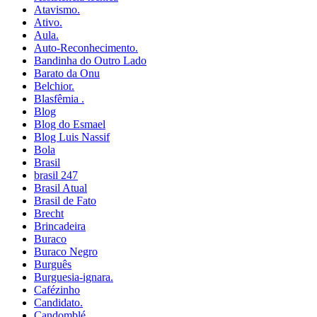
Atavismo.
Ativo.
Aula.
Auto-Reconhecimento.
Bandinha do Outro Lado
Barato da Onu
Belchior.
Blasfêmia .
Blog
Blog do Esmael
Blog Luis Nassif
Bola
Brasil
brasil 247
Brasil Atual
Brasil de Fato
Brecht
Brincadeira
Buraco
Buraco Negro
Burguês
Burguesia-ignara.
Cafézinho
Candidato.
Candomblé