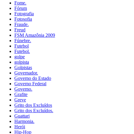
Fome.
Fórum
Fotografia
Fotosofia
Fraude.
Freud
FSM Amazônia 2009
Fúnebre.
Futebol
Futebol.
golpe
golpista
Golpistas
Governador.
Governo do Estado
Governo Federal
Governo.
Grafite
Greve
Grito dos Excluídos
Grito dos Excluídos.
Guattari
Harmonia.
Herói
Hip-Hop