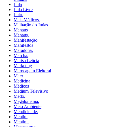
Lula
Lula Livre
Luto.
Mais Médicos.
Malhação do Judas
Manaus
Manaus.
Manifestação
Manifestos
Maradona.
Marcha.
Marisa Letícia
Marketing
Marocagem Eleitoral
Marx
Medicina
Médicos
Médium Televisivo
Medo.
Megalomania.
Meio Ambiente
Mendicidade.
Mentira
Mentira.
Metaesporte.