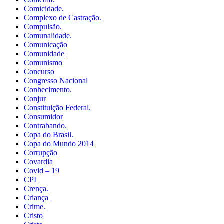
Comicidade.
Complexo de Castração.
Compulsão.
Comunalidade.
Comunicação
Comunidade
Comunismo
Concurso
Congresso Nacional
Conhecimento.
Conjur
Constituição Federal.
Consumidor
Contrabando.
Copa do Brasil.
Copa do Mundo 2014
Corrupção
Covardia
Covid – 19
CPI
Crença.
Criança
Crime.
Cristo