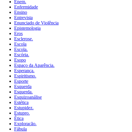
Enem.
Enfermidade
Ensino
Entrevista
Enunciado de Violência
Epistemologia
Eros
Esclerose.
Escola
Escola.
Escória.
Esopo
Espaço da Aparência.
Esperança.
Espiritismo.
Esporte
Esquerda
Esquerda.
Esquizoanálise
Estética
Estupidez.
Estupro.
Ética
Exploração.
Fábula