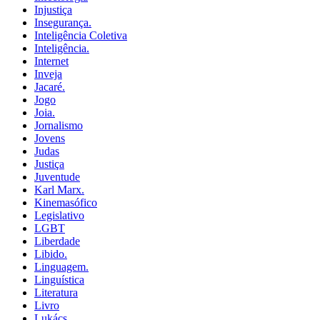
Injustiça
Insegurança.
Inteligência Coletiva
Inteligência.
Internet
Inveja
Jacaré.
Jogo
Joia.
Jornalismo
Jovens
Judas
Justiça
Juventude
Karl Marx.
Kinemasófico
Legislativo
LGBT
Liberdade
Libido.
Linguagem.
Linguística
Literatura
Livro
Lukács