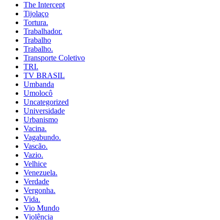
The Intercept
Tijolaço
Tortura.
Trabalhador.
Trabalho
Trabalho.
Transporte Coletivo
TRI.
TV BRASIL
Umbanda
Umolocô
Uncategorized
Universidade
Urbanismo
Vacina.
Vagabundo.
Vascão.
Vazio.
Velhice
Venezuela.
Verdade
Vergonha.
Vida.
Vio Mundo
Violência