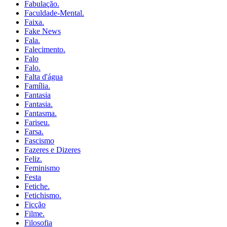
Fabulação.
Faculdade-Mental.
Faixa.
Fake News
Fala.
Falecimento.
Falo
Falo.
Falta d'água
Família.
Fantasia
Fantasia.
Fantasma.
Fariseu.
Farsa.
Fascismo
Fazeres e Dizeres
Feliz.
Feminismo
Festa
Fetiche.
Fetichismo.
Ficção
Filme.
Filosofia