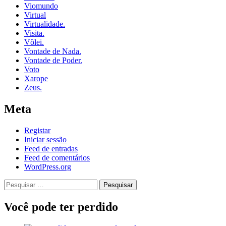
Viomundo
Virtual
Virtualidade.
Visita.
Vôlei.
Vontade de Nada.
Vontade de Poder.
Voto
Xarope
Zeus.
Meta
Registar
Iniciar sessão
Feed de entradas
Feed de comentários
WordPress.org
Pesquisar
por:
Você pode ter perdido