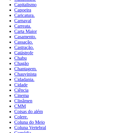
Capitalismo
Capoeira
Caricatura.
Carnaval
Carreata.
Carta Maior
Casamento.
Cassação.
Castração.
Catástrofe
Chabu
Chagão
Chantagem.
Chauvinista
Cidadania.
Cidade
Ciência
Cinema
Clinâmen
CMM
Coisas do além
Colere.
Coluna do Meio
Coluna Vertebral
Comédia.