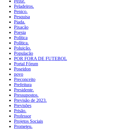
Peixe.
Peladeiros.
Penico.
Pesquisa
Piada.
Pixação
Poesia
Política
Política.
Poluição.
População
POR FORA DE FUTEBOL
Portal Fórum
Poseidon
povo
Preconceito
Prefeitura
Presidente.
Pressupostos.
Previsão de 2023.
Previsões
Prisão.
Professor
Projetos Sociais
Prometeu.