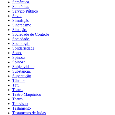
Semântica.
Semiótica.
Serviço Público
Sexo.
Simulação
Sincretismo
Situação.
Sociedade de Controle
Sociedade.
Sociologia
Solidariedade.
Sono.
Spinoza
Spinoza.
Subjetividade
Substância.
Superstição
Tânatos
Tatu.
Teatro
Teatro Maquínico
Teatro.
Televisao
Testamento
Testamento de Judas