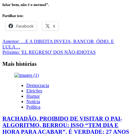
falar bem, não é o normal”.
Partilhar isto:
Facebook
X
Navegação
Anterior:
…E A DIREITA INVEJA, RANCOR, ÓDIO. E
LULA…
de
Próximo:
'EL REGRESO' DOS NÃO-IDIOTAS
artigos
Mais histórias
Democracia
Eleições
Humor
Notícia
Política
RACHADÃO, PROIBIDO DE VISITAR O PAI-
ALGORITMO, BERROU: ISSO “TEM DIA E
HORA PARA ACABAR”. É VERDADE: 27 ANOS