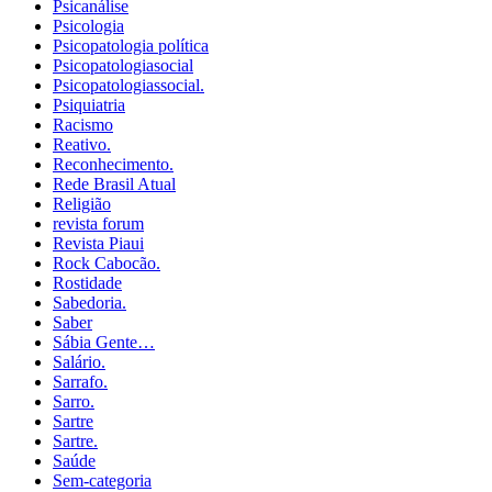
Psicanálise
Psicologia
Psicopatologia política
Psicopatologiasocial
Psicopatologiassocial.
Psiquiatria
Racismo
Reativo.
Reconhecimento.
Rede Brasil Atual
Religião
revista forum
Revista Piaui
Rock Cabocão.
Rostidade
Sabedoria.
Saber
Sábia Gente…
Salário.
Sarrafo.
Sarro.
Sartre
Sartre.
Saúde
Sem-categoria