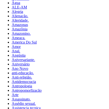
Água
ALE-AM
Alegria
Alienação.
Alteridade.
Amazonas
Amazônia
Amazonino.
Ameaça.
America Do Sul
Amor
Anal.
Angústia
Aniversariante.
Aniversário
Ano Novo
anti-educação.
Anti-religião.
Antidemocracia
Antropologia
Antropomorfização
Arte
Assassinato.
Assédio sexual.
Assistencia tecnica