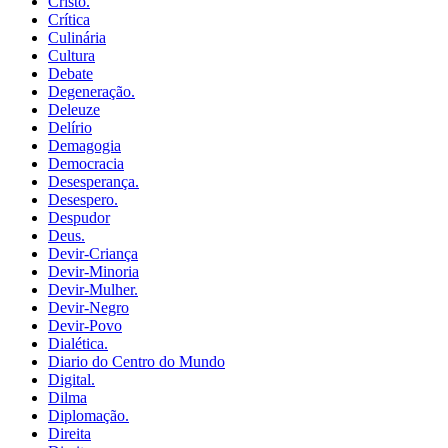
Cristo.
Crítica
Culinária
Cultura
Debate
Degeneração.
Deleuze
Delírio
Demagogia
Democracia
Desesperança.
Desespero.
Despudor
Deus.
Devir-Criança
Devir-Minoria
Devir-Mulher.
Devir-Negro
Devir-Povo
Dialética.
Diario do Centro do Mundo
Digital.
Dilma
Diplomação.
Direita