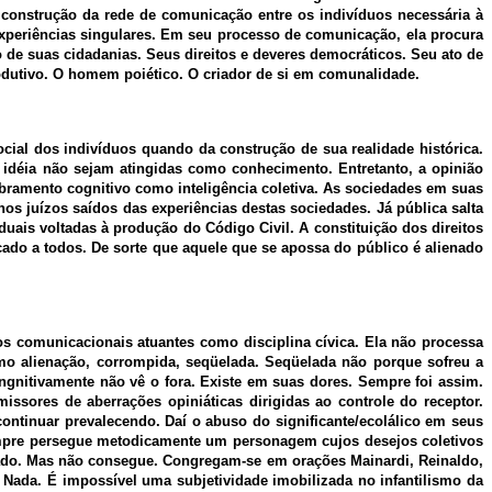
à construção da rede de comunicação entre os indivíduos necessária à
s experiências singulares. Em seu processo de comunicação, ela procura
o de suas cidadanias. Seus direitos e deveres democráticos. Seu ato de
odutivo. O homem poiético. O criador de si em comunalidade.
cial dos indivíduos quando da construção de sua realidade histórica.
 idéia não sejam atingidas como conhecimento. Entretanto, a opinião
ramento cognitivo como inteligência coletiva. As sociedades em suas
os juízos saídos das experiências destas sociedades. Já pública salta
duais voltadas à produção do Código Civil. A constituição dos direitos
do a todos. De sorte que aquele que se apossa do público é alienado
os comunicacionais atuantes como disciplina cívica. Ela não processa
mo alienação, corrompida, seqüelada. Seqüelada não porque sofreu a
ngnitivamente não vê o fora. Existe em suas dores. Sempre foi assim.
missores de aberrações opiniáticas dirigidas ao controle do receptor.
continuar prevalecendo. Daí o abuso do significante/ecolálico em seus
empre persegue metodicamente um personagem cujos desejos coletivos
ercado. Mas não consegue. Congregam-se em orações Mainardi, Reinaldo,
… Nada. É impossível uma subjetividade imobilizada no infantilismo da