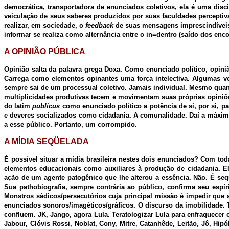
democrática, transportadora de enunciados coletivos, ela é uma disc
veiculação de seus saberes produzidos por suas faculdades perceptiva,
realizar, em sociedade, o
feedback
de suas mensagens imprescindíveis à
informar se realiza como alternância entre o in=dentro (saído dos e
A OPINIÃO PÚBLICA
Opinião salta da palavra grega Doxa. Como enunciado político, opini
Carrega como elementos opinantes uma força intelectiva. Algumas ve
sempre sai de um processual coletivo. Jamais individual. Mesmo qua
multiplicidades produtivas tecem e movimentam suas próprias opiniões
do latim
publicus
como enunciado político a potência de si, por si, pa
e deveres socializados como cidadania. A comunalidade. Daí a máxim
a esse público. Portanto, um corrompido.
A MÍDIA SEQÜELADA
É possível situar a mídia brasileira nestes dois enunciados? Com to
elementos educacionais como auxiliares à produção de cidadania. E
ação de um agente patogênico que lhe alterou a essência. Não. É seq
Sua pathobiografia, sempre contrária ao público, confirma seu espíri
Monstros sádicos/persecutórios cuja principal missão é impedir que a
enunciados sonoros/imagéticos/gráficos. O discurso da imobilidade
confluem. JK, Jango, agora Lula. Teratologizar Lula para enfraquecer
Jabour, Clóvis Rossi, Noblat, Cony, Mitre, Catanhêde, Leitão, Jô, Hi