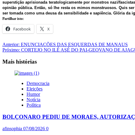
superstição aprisionada teratologicamente por monstros nazi/fascista
opinião pública. Então, só lhe resta os mimos monstruosos. Quis se
ser tomada como uma deusa da sensibilidade e sapiência. Glória da i
Partilhar isto:
Facebook
X
Navegação
Anterior:
ENUNCIAÇÕES DAS ESQUERDAS DE MANAUS
Próximo:
CORTEJO NO ILÉ AŞÉ DO PAI-GEOVAŅO DE AJ
de
artigos
Mais histórias
Democracia
Eleições
Humor
Notícia
Política
BOLÇONARO PEDIU DE MORAES, AUTORIZAÇÃO
afinsophia
07/08/2026
0