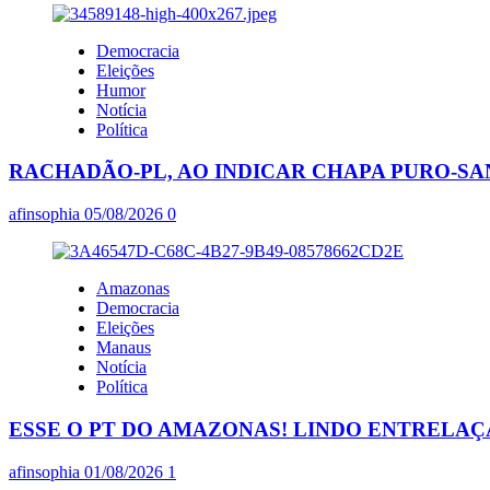
Democracia
Eleições
Humor
Notícia
Política
RACHADÃO-PL, AO INDICAR CHAPA PURO-SA
afinsophia
05/08/2026
0
Amazonas
Democracia
Eleições
Manaus
Notícia
Política
ESSE O PT DO AMAZONAS! LINDO ENTRELA
afinsophia
01/08/2026
1