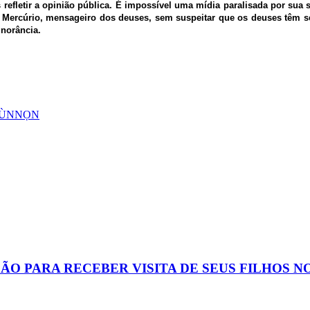
s refletir a opinião pública. É impossível uma mídia paralisada por s
r Mercúrio, mensageiro dos deuses, sem suspeitar que os deuses têm s
gnorância.
AGÙNNỌN
 PARA RECEBER VISITA DE SEUS FILHOS NO D