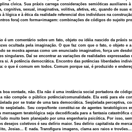
iplina cívica. Sua práxis carrega considerações semióticas auxiliares 
 cognitiva, sexual, imaginativa, volitiva, afetiva, etc, quando de sua
 lógica e à ética da realidade referencial dos indivíduos na construçã
ncontros fora) com forma=imagem: combinações de códigos do sujeito pr
ão é um comentário sobre um fato, objeto ou idéia nascido da práxis so
zes ocultada pela imaginação. O que faz com que o fato, o objeto e a
ndo se mostra apenas como um enunciado imaginativo, força um desdob
 singulares. Daí se encontrar as variações de realidades expressadas n
ra si. A potência democrática. Encontro das potências liberdades indivi
a: o que é comum em todos. Comum porque sai, é produzido e endereça
da boa vontade, não. Ela não é uma instância social portadora de códig
la não compõe o público potência/comunalidade. Ela está para ele co
üelada por se tratar de uma tara democrática. Seqüelada perceptiva, co
to seqüelado. Seu corpo/fonte constitui-se de agentes teratológicos e
 mensagem teratológica seja decodificada para a fantasia catastrófica 
. Tudo muito bem planejado por uma engenharia psicótica. Por isso, s
 os desejos coletivos é seu delírio maior. Seu delírio capitalista de m
pólito, Josias… E nada. Transfigura imagens, clama aos raios e trovões