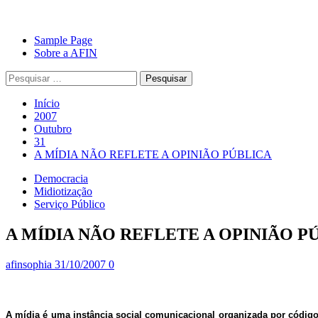
Avançar
Primary
Sample Page
para
Menu
Sobre a AFIN
o
Pesquisar
conteúdo
por:
Início
2007
Outubro
31
A MÍDIA NÃO REFLETE A OPINIÃO PÚBLICA
Democracia
Midiotização
Serviço Público
A MÍDIA NÃO REFLETE A OPINIÃO P
afinsophia
31/10/2007
0
A mídia é uma instância social comunicacional organizada por códig