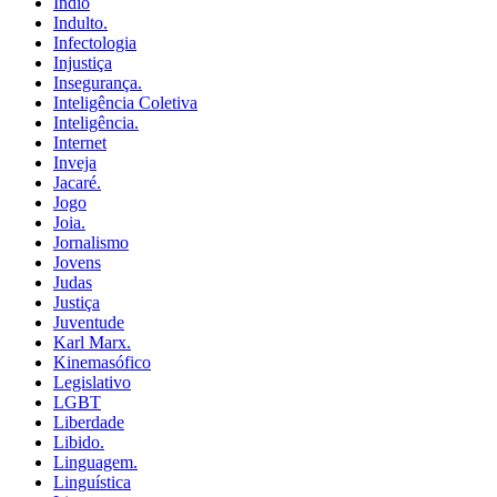
Índio
Indulto.
Infectologia
Injustiça
Insegurança.
Inteligência Coletiva
Inteligência.
Internet
Inveja
Jacaré.
Jogo
Joia.
Jornalismo
Jovens
Judas
Justiça
Juventude
Karl Marx.
Kinemasófico
Legislativo
LGBT
Liberdade
Libido.
Linguagem.
Linguística