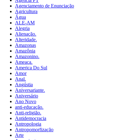
Agência PT
Agenciamento de Enunciação
Agricultura
Água
ALE-AM
Alegria
Alienação.
Alteridade.
Amazonas
Amazônia
Amazonino.
Ameaça.
America Do Sul
Amor
Anal.
Angústia
Aniversariante.
Aniversário
Ano Novo
anti-educação.
Anti-religião.
Antidemocracia
Antropologia
Antropomorfização
Arte