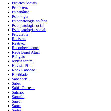
Projetos Sociais
Prometeu.
Psicanálise
Psicologia
Psicopatologia política
Psicopatologiasocial
Psicopatologiassocial.
Psiquiatria
Racismo
Reativo.
Reconhecimento.
Rede Brasil Atual
Religião
revista forum
Revista Piaui
Rock Cabocão.
Rostidade
Sabedoria.
Saber
Sábia Gente…
Salário.
Sarrafo.
Sarro.
Sartre
Sartre.