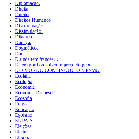
Diplomação.
Direita
Direito
Direitos Humanos
Discriminação;
Dissimulação.
Ditadura
Doença.
Dogmático.
Dor.
E ainda tem francês…
E nem por isso baixou o preço do peixe
E O MUNDO CONTINUOU O MESMO
Ecolalia
Ecologia
Economia
Economia Doméstica
Ecosofia
Édipo.
Educação
Egoísmo.
EL PAÍS
Eleições
Eleitor.
Elogio.