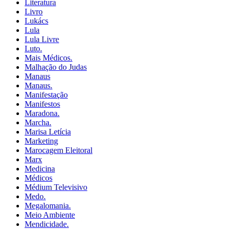
Literatura
Livro
Lukács
Lula
Lula Livre
Luto.
Mais Médicos.
Malhação do Judas
Manaus
Manaus.
Manifestação
Manifestos
Maradona.
Marcha.
Marisa Letícia
Marketing
Marocagem Eleitoral
Marx
Medicina
Médicos
Médium Televisivo
Medo.
Megalomania.
Meio Ambiente
Mendicidade.