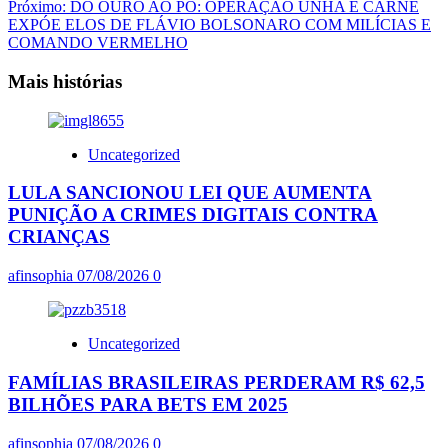
artigos
Próximo:
DO OURO AO PÓ: OPERAÇÃO UNHA E CARNE
EXPÓE ELOS DE FLÁVIO BOLSONARO COM MILÍCIAS E
COMANDO VERMELHO
Mais histórias
Uncategorized
LULA SANCIONOU LEI QUE AUMENTA
PUNIÇÃO A CRIMES DIGITAIS CONTRA
CRIANÇAS
afinsophia
07/08/2026
0
Uncategorized
FAMÍLIAS BRASILEIRAS PERDERAM R$ 62,5
BILHÕES PARA BETS EM 2025
afinsophia
07/08/2026
0