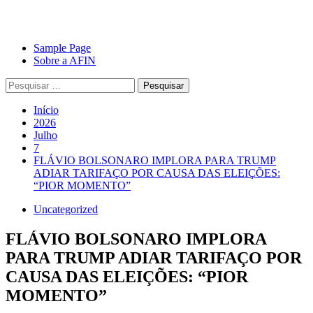
Avançar
Primary
Sample Page
para
Menu
Sobre a AFIN
o
Pesquisar
conteúdo
por:
Início
2026
Julho
7
FLÁVIO BOLSONARO IMPLORA PARA TRUMP
ADIAR TARIFAÇO POR CAUSA DAS ELEIÇÕES:
“PIOR MOMENTO”
Uncategorized
FLÁVIO BOLSONARO IMPLORA
PARA TRUMP ADIAR TARIFAÇO POR
CAUSA DAS ELEIÇÕES: “PIOR
MOMENTO”