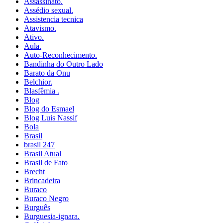
Assassinato.
Assédio sexual.
Assistencia tecnica
Atavismo.
Ativo.
Aula.
Auto-Reconhecimento.
Bandinha do Outro Lado
Barato da Onu
Belchior.
Blasfêmia .
Blog
Blog do Esmael
Blog Luis Nassif
Bola
Brasil
brasil 247
Brasil Atual
Brasil de Fato
Brecht
Brincadeira
Buraco
Buraco Negro
Burguês
Burguesia-ignara.