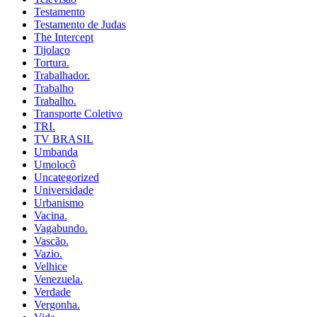
Testamento
Testamento de Judas
The Intercept
Tijolaço
Tortura.
Trabalhador.
Trabalho
Trabalho.
Transporte Coletivo
TRI.
TV BRASIL
Umbanda
Umolocô
Uncategorized
Universidade
Urbanismo
Vacina.
Vagabundo.
Vascão.
Vazio.
Velhice
Venezuela.
Verdade
Vergonha.