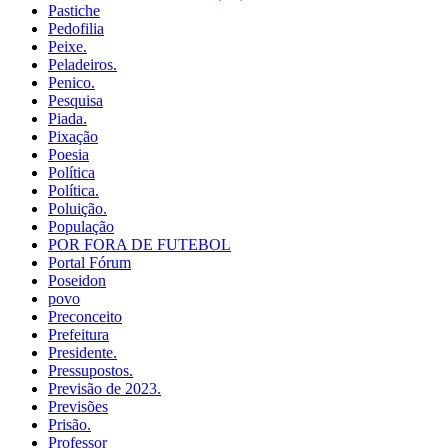
Pastiche
Pedofilia
Peixe.
Peladeiros.
Penico.
Pesquisa
Piada.
Pixação
Poesia
Política
Política.
Poluição.
População
POR FORA DE FUTEBOL
Portal Fórum
Poseidon
povo
Preconceito
Prefeitura
Presidente.
Pressupostos.
Previsão de 2023.
Previsões
Prisão.
Professor