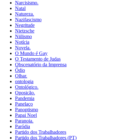
Narcisismo.
Natal
Natureza.
Nazifascismo
Negritude
Nietzsche
Niilismo
Notícia
Novela.
O Mundo é Gay
O Testamento de Judas
Obscenatório da Imprensa
Ódio
Olhar.
ontologia
Ontológico.
Oposição.
Pandemia
Panelaço
Panoptismo
Papai Noel
Paranoia.
Paródia
Partido dos Trabalhadores
Partido dos Trabalhadores (PT)