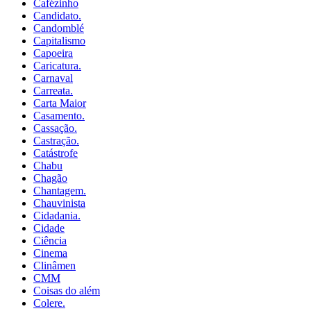
Cafézinho
Candidato.
Candomblé
Capitalismo
Capoeira
Caricatura.
Carnaval
Carreata.
Carta Maior
Casamento.
Cassação.
Castração.
Catástrofe
Chabu
Chagão
Chantagem.
Chauvinista
Cidadania.
Cidade
Ciência
Cinema
Clinâmen
CMM
Coisas do além
Colere.