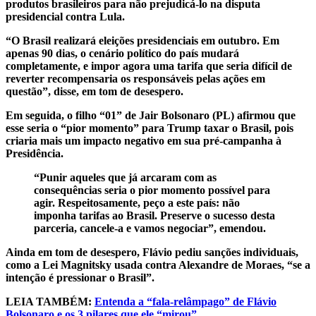
produtos brasileiros para não prejudicá-lo na disputa
presidencial contra Lula.
“O Brasil realizará eleições presidenciais em outubro. Em
apenas 90 dias, o cenário político do país mudará
completamente, e impor agora uma tarifa que seria difícil de
reverter recompensaria os responsáveis ​​pelas ações em
questão”, disse, em tom de desespero.
Em seguida, o filho “01” de Jair Bolsonaro (PL) afirmou que
esse seria o “pior momento” para Trump taxar o Brasil, pois
criaria mais um impacto negativo em sua pré-campanha à
Presidência.
“Punir aqueles que já arcaram com as
consequências seria o pior momento possível para
agir. Respeitosamente, peço a este país: não
imponha tarifas ao Brasil. Preserve o sucesso desta
parceria, cancele-a e vamos negociar”, emendou.
Ainda em tom de desespero, Flávio pediu sanções individuais,
como a Lei Magnitsky usada contra Alexandre de Moraes, “se a
intenção é pressionar o Brasil”.
LEIA TAMBÉM:
Entenda a “fala-relâmpago” de Flávio
Bolsonaro e os 3 pilares que ele “mirou”