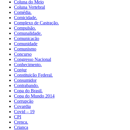
Coluna do Meio
Coluna Vertebral
Comédia.
Comicidade.
Complexo de Castração.
Compulsão.
Comunalidade.
Comunicação
Comunidade
Comunismo
Concurso
Congresso Nacional
Conhecimento.
Conjur
Constituição Federal.
Consumidor
Contrabando.
Copa do Brasil.
Copa do Mundo 2014
Corrupção
Covardia
Covid – 19
CPI
Crença.
Criança