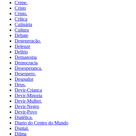
Crime.
Cristo
Cristo.
Crítica
Culinária
Cultura
Debate
Degeneração.
Deleuze
Delírio
Demagogia
Democracia
Desesperança.
Desespero.
Despudor
Deus.
Devir-Criança
Devir-Minoria
Devir-Mulher.
Devir-Negro
Devir-Povo
Dialética.
Diario do Centro do Mundo
Digital.
Dilma