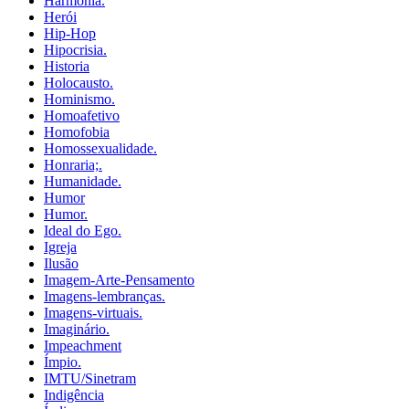
Harmonia.
Herói
Hip-Hop
Hipocrisia.
Historia
Holocausto.
Hominismo.
Homoafetivo
Homofobia
Homossexualidade.
Honraria;.
Humanidade.
Humor
Humor.
Ideal do Ego.
Igreja
Ilusão
Imagem-Arte-Pensamento
Imagens-lembranças.
Imagens-virtuais.
Imaginário.
Impeachment
Ímpio.
IMTU/Sinetram
Indigência