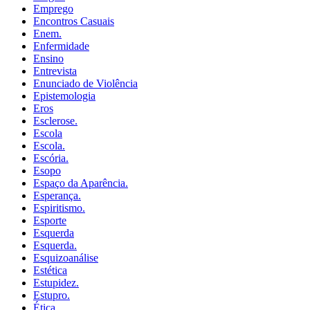
Emprego
Encontros Casuais
Enem.
Enfermidade
Ensino
Entrevista
Enunciado de Violência
Epistemologia
Eros
Esclerose.
Escola
Escola.
Escória.
Esopo
Espaço da Aparência.
Esperança.
Espiritismo.
Esporte
Esquerda
Esquerda.
Esquizoanálise
Estética
Estupidez.
Estupro.
Ética