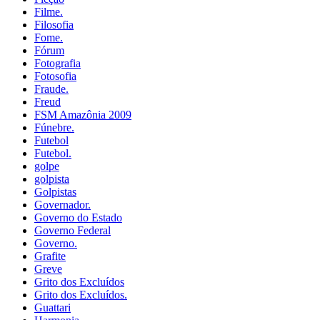
Filme.
Filosofia
Fome.
Fórum
Fotografia
Fotosofia
Fraude.
Freud
FSM Amazônia 2009
Fúnebre.
Futebol
Futebol.
golpe
golpista
Golpistas
Governador.
Governo do Estado
Governo Federal
Governo.
Grafite
Greve
Grito dos Excluídos
Grito dos Excluídos.
Guattari