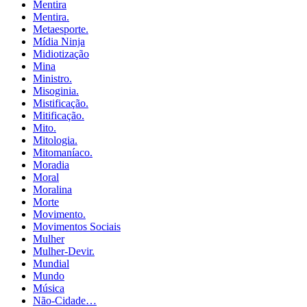
Mentira
Mentira.
Metaesporte.
Mídia Ninja
Midiotização
Mina
Ministro.
Misoginia.
Mistificação.
Mitificação.
Mito.
Mitologia.
Mitomaníaco.
Moradia
Moral
Moralina
Morte
Movimento.
Movimentos Sociais
Mulher
Mulher-Devir.
Mundial
Mundo
Música
Não-Cidade…