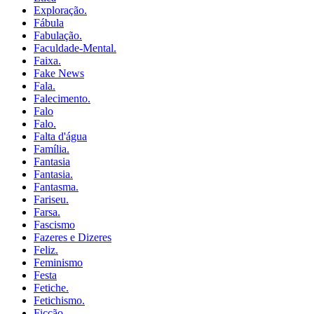
Exploração.
Fábula
Fabulação.
Faculdade-Mental.
Faixa.
Fake News
Fala.
Falecimento.
Falo
Falo.
Falta d'água
Família.
Fantasia
Fantasia.
Fantasma.
Fariseu.
Farsa.
Fascismo
Fazeres e Dizeres
Feliz.
Feminismo
Festa
Fetiche.
Fetichismo.
Ficção