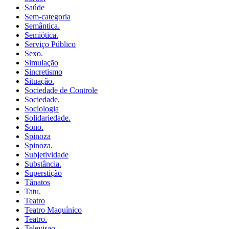
Saúde
Sem-categoria
Semântica.
Semiótica.
Serviço Público
Sexo.
Simulação
Sincretismo
Situação.
Sociedade de Controle
Sociedade.
Sociologia
Solidariedade.
Sono.
Spinoza
Spinoza.
Subjetividade
Substância.
Superstição
Tânatos
Tatu.
Teatro
Teatro Maquínico
Teatro.
Televisao