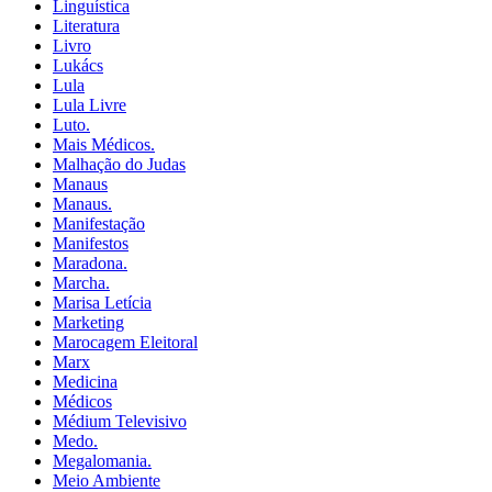
Linguística
Literatura
Livro
Lukács
Lula
Lula Livre
Luto.
Mais Médicos.
Malhação do Judas
Manaus
Manaus.
Manifestação
Manifestos
Maradona.
Marcha.
Marisa Letícia
Marketing
Marocagem Eleitoral
Marx
Medicina
Médicos
Médium Televisivo
Medo.
Megalomania.
Meio Ambiente