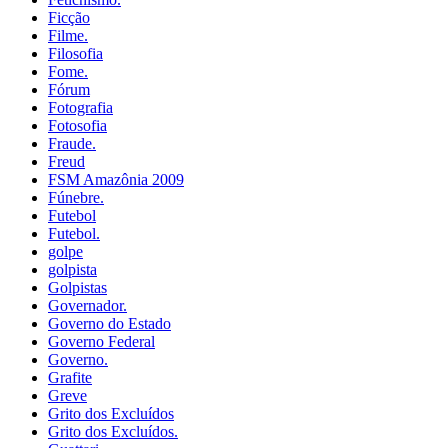
Ficção
Filme.
Filosofia
Fome.
Fórum
Fotografia
Fotosofia
Fraude.
Freud
FSM Amazônia 2009
Fúnebre.
Futebol
Futebol.
golpe
golpista
Golpistas
Governador.
Governo do Estado
Governo Federal
Governo.
Grafite
Greve
Grito dos Excluídos
Grito dos Excluídos.