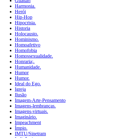
Guattari
Harmonia.
Herói
Hip-Hop
Hipocrisia.
Historia
Holocausto.
Hominismo.
Homoafetivo
Homofobia
Homossexualidade.
Honraria;.
Humanidade.
Humor
Humor.
Ideal do Ego.
Igreja
Ilusão
Imagem-Arte-Pensamento
Imagens-lembranças.
Imagens-virtuais.
Imaginário.
Impeachment
Ímpio.
IMTU/Sinetram