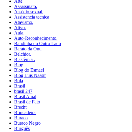
Arte
Assassinato.
Assédio sexual.
Assistencia tecnica
Atavismo.
Ativo.
Aula.
Auto-Reconhecimento.
Bandinha do Outro Lado
Barato da Onu
Belchior.
Blasfêmia .
Blog
Blog do Esmael
Blog Luis Nassif
Bola
Brasil
brasil 247
Brasil Atual
Brasil de Fato
Brecht
Brincadeira
Buraco
Buraco Negro
Burguês