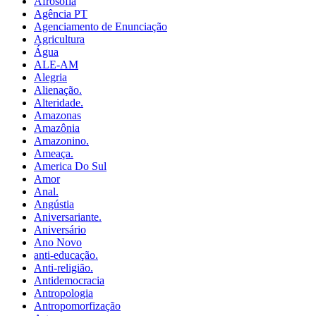
Afrosofia
Agência PT
Agenciamento de Enunciação
Agricultura
Água
ALE-AM
Alegria
Alienação.
Alteridade.
Amazonas
Amazônia
Amazonino.
Ameaça.
America Do Sul
Amor
Anal.
Angústia
Aniversariante.
Aniversário
Ano Novo
anti-educação.
Anti-religião.
Antidemocracia
Antropologia
Antropomorfização