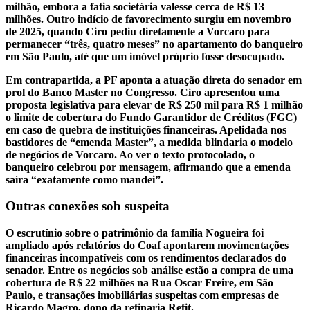
milhão, embora a fatia societária valesse cerca de R$ 13
milhões. Outro indício de favorecimento surgiu em novembro
de 2025, quando Ciro pediu diretamente a Vorcaro para
permanecer “três, quatro meses” no apartamento do banqueiro
em São Paulo, até que um imóvel próprio fosse desocupado.
Em contrapartida, a PF aponta a atuação direta do senador em
prol do Banco Master no Congresso. Ciro apresentou uma
proposta legislativa para elevar de R$ 250 mil para R$ 1 milhão
o limite de cobertura do Fundo Garantidor de Créditos (FGC)
em caso de quebra de instituições financeiras. Apelidada nos
bastidores de “emenda Master”, a medida blindaria o modelo
de negócios de Vorcaro. Ao ver o texto protocolado, o
banqueiro celebrou por mensagem, afirmando que a emenda
saíra “exatamente como mandei”.
Outras conexões sob suspeita
O escrutínio sobre o patrimônio da família Nogueira foi
ampliado após relatórios do Coaf apontarem movimentações
financeiras incompatíveis com os rendimentos declarados do
senador. Entre os negócios sob análise estão a compra de uma
cobertura de R$ 22 milhões na Rua Oscar Freire, em São
Paulo, e transações imobiliárias suspeitas com empresas de
Ricardo Magro, dono da refinaria Refit.