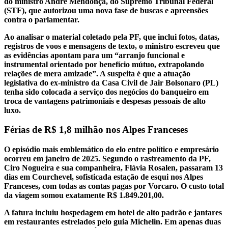
do ministro André Mendonça, do Supremo Tribunal Federal
(STF), que autorizou uma nova fase de buscas e apreensões
contra o parlamentar.
Ao analisar o material coletado pela PF, que inclui fotos, datas,
registros de voos e mensagens de texto, o ministro escreveu que
as evidências apontam para um “arranjo funcional e
instrumental orientado por benefício mútuo, extrapolando
relações de mera amizade”. A suspeita é que a atuação
legislativa do ex-ministro da Casa Civil de Jair Bolsonaro (PL)
tenha sido colocada a serviço dos negócios do banqueiro em
troca de vantagens patrimoniais e despesas pessoais de alto
luxo.
Férias de R$ 1,8 milhão nos Alpes Franceses
O episódio mais emblemático do elo entre político e empresário
ocorreu em janeiro de 2025. Segundo o rastreamento da PF,
Ciro Nogueira e sua companheira, Flávia Rosalen, passaram 13
dias em Courchevel, sofisticada estação de esqui nos Alpes
Franceses, com todas as contas pagas por Vorcaro. O custo total
da viagem somou exatamente R$ 1.849.201,00.
A fatura incluiu hospedagem em hotel de alto padrão e jantares
em restaurantes estrelados pelo guia Michelin. Em apenas duas