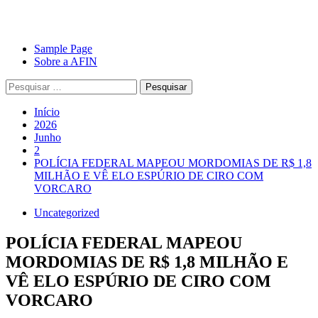
Avançar
Primary
Sample Page
para
Menu
Sobre a AFIN
o
Pesquisar
conteúdo
por:
Início
2026
Junho
2
POLÍCIA FEDERAL MAPEOU MORDOMIAS DE R$ 1,8
MILHÃO E VÊ ELO ESPÚRIO DE CIRO COM
VORCARO
Uncategorized
POLÍCIA FEDERAL MAPEOU
MORDOMIAS DE R$ 1,8 MILHÃO E
VÊ ELO ESPÚRIO DE CIRO COM
VORCARO