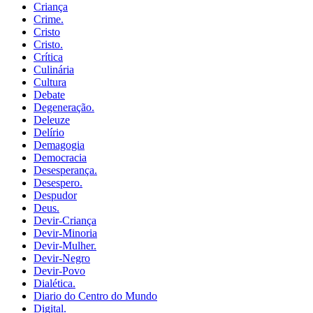
Criança
Crime.
Cristo
Cristo.
Crítica
Culinária
Cultura
Debate
Degeneração.
Deleuze
Delírio
Demagogia
Democracia
Desesperança.
Desespero.
Despudor
Deus.
Devir-Criança
Devir-Minoria
Devir-Mulher.
Devir-Negro
Devir-Povo
Dialética.
Diario do Centro do Mundo
Digital.