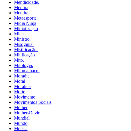
Mendicidade.
Mentira
Mentira.
Metaesporte.
Mídia Ninja
Midiotização
Mina
Ministro.
Misoginia.
Mistificação.
Mitificação.
Mito.
Mitologia.
Mitomaníaco.
Moradia
Moral
Moralina
Morte
Movimento.
Movimentos Sociais
Mulher
Mulher-Devir.
Mundial
Mundo
Música