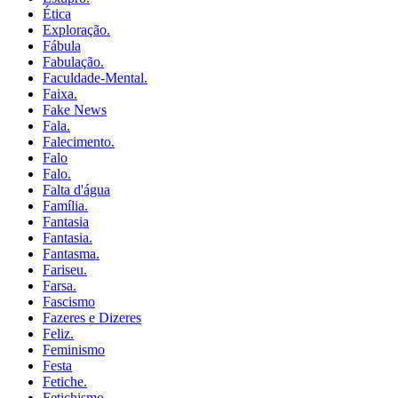
Ética
Exploração.
Fábula
Fabulação.
Faculdade-Mental.
Faixa.
Fake News
Fala.
Falecimento.
Falo
Falo.
Falta d'água
Família.
Fantasia
Fantasia.
Fantasma.
Fariseu.
Farsa.
Fascismo
Fazeres e Dizeres
Feliz.
Feminismo
Festa
Fetiche.
Fetichismo.