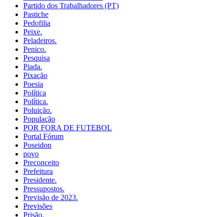
Partido dos Trabalhadores (PT)
Pastiche
Pedofilia
Peixe.
Peladeiros.
Penico.
Pesquisa
Piada.
Pixação
Poesia
Política
Política.
Poluição.
População
POR FORA DE FUTEBOL
Portal Fórum
Poseidon
povo
Preconceito
Prefeitura
Presidente.
Pressupostos.
Previsão de 2023.
Previsões
Prisão.