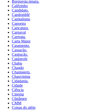
Burguesia-ignara.
Cafézinho
Candidato.
Candomblé
Capitalismo
Capoeira
Caricatura.
Carnaval
Carreata.
Carta Maior
Casamento.
Cassação.
Castração.
Catástrofe
Chabu
Chagão
Chantagem.
Chauvinista
Cidadania.
Cidade
Ciência
Cinema
Clinâmen
CMM
Coisas do além