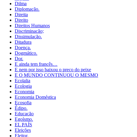
Dilma
Diplomação.
Direita
Direito
Direitos Humanos
Discriminação;
Dissimulação.
Ditadura
Doença.
Dogmático.
Dor.
E ainda tem francês…
E nem por isso baixou o preço do peixe
E O MUNDO CONTINUOU O MESMO
Ecolalia
Ecologia
Economia
Economia Doméstica
Ecosofia
Édipo.
Educação
Egoísmo.
EL PAÍS
Eleições
Eleitor.