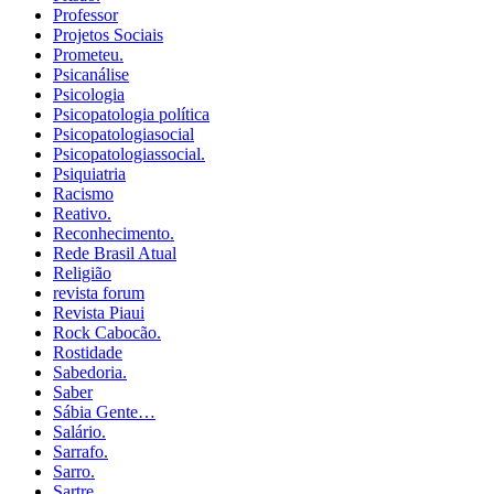
Professor
Projetos Sociais
Prometeu.
Psicanálise
Psicologia
Psicopatologia política
Psicopatologiasocial
Psicopatologiassocial.
Psiquiatria
Racismo
Reativo.
Reconhecimento.
Rede Brasil Atual
Religião
revista forum
Revista Piaui
Rock Cabocão.
Rostidade
Sabedoria.
Saber
Sábia Gente…
Salário.
Sarrafo.
Sarro.
Sartre