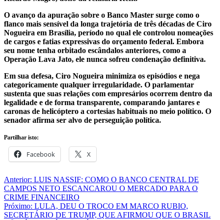
O avanço da apuração sobre o Banco Master surge como o
flanco mais sensível da longa trajetória de três décadas de Ciro
Nogueira em Brasília, período no qual ele controlou nomeações
de cargos e fatias expressivas do orçamento federal. Embora
seu nome tenha orbitado escândalos anteriores, como a
Operação Lava Jato, ele nunca sofreu condenação definitiva.
Em sua defesa, Ciro Nogueira minimiza os episódios e nega
categoricamente qualquer irregularidade. O parlamentar
sustenta que suas relações com empresários ocorrem dentro da
legalidade e de forma transparente, comparando jantares e
caronas de helicóptero a cortesias habituais no meio político. O
senador afirma ser alvo de perseguição política.
Partilhar isto:
Facebook
X
Navegação
Anterior:
LUIS NASSIF: COMO O BANCO CENTRAL DE
CAMPOS NETO ESCANCAROU O MERCADO PARA O
de
CRIME FINANCEIRO
artigos
Próximo:
LULA, DEU O TROCO EM MARCO RUBIO,
SECRETÁRIO DE TRUMP, QUE AFIRMOU QUE O BRASIL