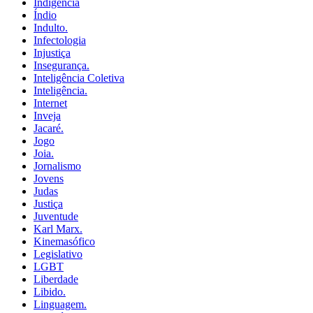
Indigência
Índio
Indulto.
Infectologia
Injustiça
Insegurança.
Inteligência Coletiva
Inteligência.
Internet
Inveja
Jacaré.
Jogo
Joia.
Jornalismo
Jovens
Judas
Justiça
Juventude
Karl Marx.
Kinemasófico
Legislativo
LGBT
Liberdade
Libido.
Linguagem.