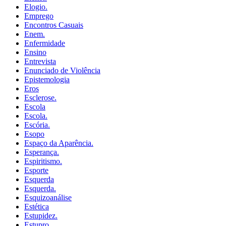
Elogio.
Emprego
Encontros Casuais
Enem.
Enfermidade
Ensino
Entrevista
Enunciado de Violência
Epistemologia
Eros
Esclerose.
Escola
Escola.
Escória.
Esopo
Espaço da Aparência.
Esperança.
Espiritismo.
Esporte
Esquerda
Esquerda.
Esquizoanálise
Estética
Estupidez.
Estupro.