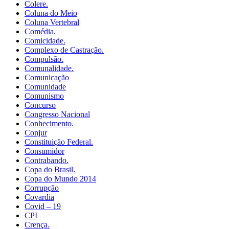
Colere.
Coluna do Meio
Coluna Vertebral
Comédia.
Comicidade.
Complexo de Castração.
Compulsão.
Comunalidade.
Comunicação
Comunidade
Comunismo
Concurso
Congresso Nacional
Conhecimento.
Conjur
Constituição Federal.
Consumidor
Contrabando.
Copa do Brasil.
Copa do Mundo 2014
Corrupção
Covardia
Covid – 19
CPI
Crença.