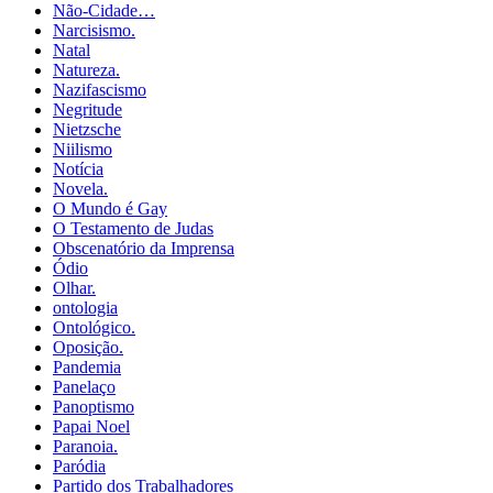
Não-Cidade…
Narcisismo.
Natal
Natureza.
Nazifascismo
Negritude
Nietzsche
Niilismo
Notícia
Novela.
O Mundo é Gay
O Testamento de Judas
Obscenatório da Imprensa
Ódio
Olhar.
ontologia
Ontológico.
Oposição.
Pandemia
Panelaço
Panoptismo
Papai Noel
Paranoia.
Paródia
Partido dos Trabalhadores