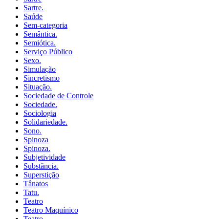
Sartre.
Saúde
Sem-categoria
Semântica.
Semiótica.
Serviço Público
Sexo.
Simulação
Sincretismo
Situação.
Sociedade de Controle
Sociedade.
Sociologia
Solidariedade.
Sono.
Spinoza
Spinoza.
Subjetividade
Substância.
Superstição
Tânatos
Tatu.
Teatro
Teatro Maquínico
Teatro.