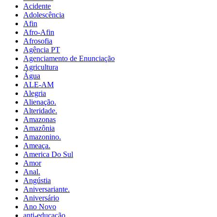
Acidente
Adolescência
Afin
Afro-Afin
Afrosofia
Agência PT
Agenciamento de Enunciação
Agricultura
Água
ALE-AM
Alegria
Alienação.
Alteridade.
Amazonas
Amazônia
Amazonino.
Ameaça.
America Do Sul
Amor
Anal.
Angústia
Aniversariante.
Aniversário
Ano Novo
anti-educação.