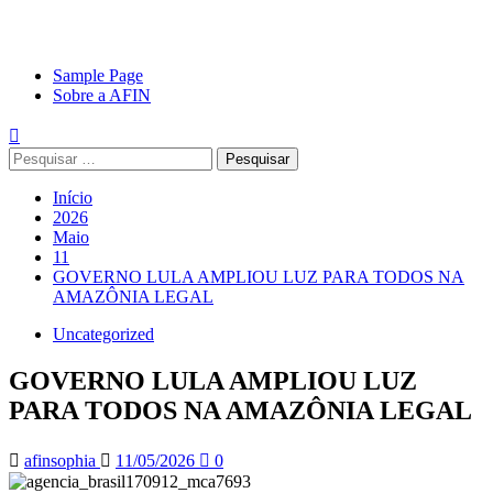
Avançar
Primary
Sample Page
para
Menu
Sobre a AFIN
o
conteúdo
Pesquisar
por:
Início
2026
Maio
11
GOVERNO LULA AMPLIOU LUZ PARA TODOS NA
AMAZÔNIA LEGAL
Uncategorized
GOVERNO LULA AMPLIOU LUZ
PARA TODOS NA AMAZÔNIA LEGAL
afinsophia
11/05/2026
0