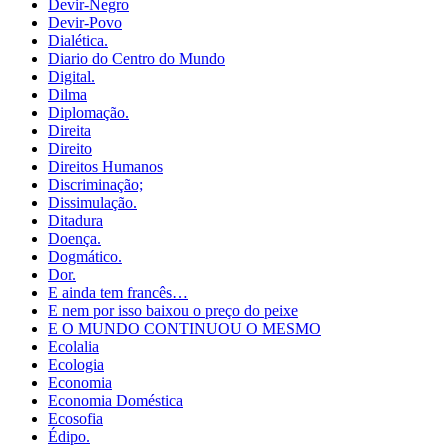
Devir-Negro
Devir-Povo
Dialética.
Diario do Centro do Mundo
Digital.
Dilma
Diplomação.
Direita
Direito
Direitos Humanos
Discriminação;
Dissimulação.
Ditadura
Doença.
Dogmático.
Dor.
E ainda tem francês…
E nem por isso baixou o preço do peixe
E O MUNDO CONTINUOU O MESMO
Ecolalia
Ecologia
Economia
Economia Doméstica
Ecosofia
Édipo.