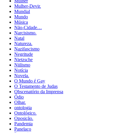
Mulher
Mulher-Devir.
Mundial
Mundo
Música
Não-Cidade…
Narcisismo.
Natal
Natureza.
Nazifascismo
Negritude
Nietzsche
Niilismo
Notícia
Novela.
O Mundo é Gay
O Testamento de Judas
Obscenatório da Imprensa
Ódio
Olhar.
ontologia
Ontológico.
Oposição.
Pandemia
Panelaço