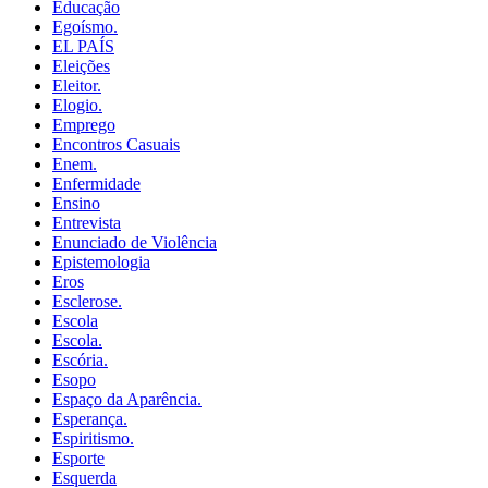
Educação
Egoísmo.
EL PAÍS
Eleições
Eleitor.
Elogio.
Emprego
Encontros Casuais
Enem.
Enfermidade
Ensino
Entrevista
Enunciado de Violência
Epistemologia
Eros
Esclerose.
Escola
Escola.
Escória.
Esopo
Espaço da Aparência.
Esperança.
Espiritismo.
Esporte
Esquerda