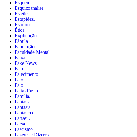
Esquerda.
Esquizoanálise
Estética
Estupidez.
Estupro.
Ética
Exploração.
Fábula
Fabulação.
Faculdade-Mental.
Faixa.
Fake News
Fala.
Falecimento.
Falo
Falo.
Falta d'água
Família.
Fantasia
Fantasia.
Fantasma.
Fariseu.
Farsa.
Fascismo
Fazeres e Dizeres