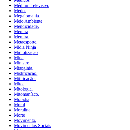
Médicos
Médium Televisivo
Medo.
Megalomania.
Meio Ambiente
Mendicidade.
Mentira
Mentira.
Metaesporte.
Mídia Ninja
Midiotização
Mina
Ministro.
Misoginia.
Mistificação.
Mitificação.
Mito.
Mitologia.
Mitomaníaco.
Moradia
Moral
Moralina
Morte
Movimento.
Movimentos Sociais