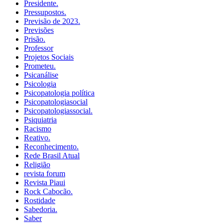
Presidente.
Pressupostos.
Previsão de 2023.
Previsões
Prisão.
Professor
Projetos Sociais
Prometeu.
Psicanálise
Psicologia
Psicopatologia política
Psicopatologiasocial
Psicopatologiassocial.
Psiquiatria
Racismo
Reativo.
Reconhecimento.
Rede Brasil Atual
Religião
revista forum
Revista Piaui
Rock Cabocão.
Rostidade
Sabedoria.
Saber