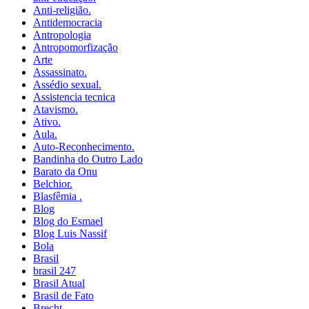
Anti-religião.
Antidemocracia
Antropologia
Antropomorfização
Arte
Assassinato.
Assédio sexual.
Assistencia tecnica
Atavismo.
Ativo.
Aula.
Auto-Reconhecimento.
Bandinha do Outro Lado
Barato da Onu
Belchior.
Blasfêmia .
Blog
Blog do Esmael
Blog Luis Nassif
Bola
Brasil
brasil 247
Brasil Atual
Brasil de Fato
Brecht