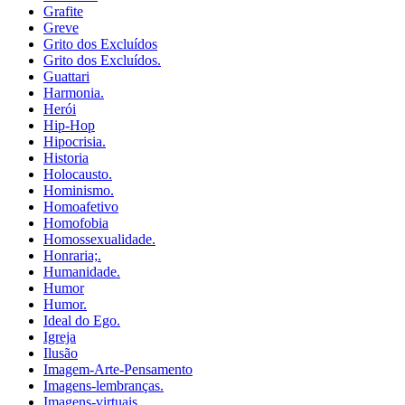
Grafite
Greve
Grito dos Excluídos
Grito dos Excluídos.
Guattari
Harmonia.
Herói
Hip-Hop
Hipocrisia.
Historia
Holocausto.
Hominismo.
Homoafetivo
Homofobia
Homossexualidade.
Honraria;.
Humanidade.
Humor
Humor.
Ideal do Ego.
Igreja
Ilusão
Imagem-Arte-Pensamento
Imagens-lembranças.
Imagens-virtuais.