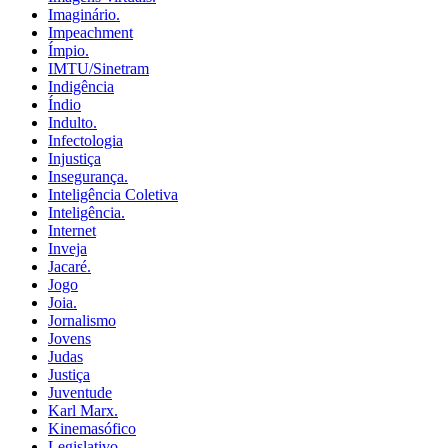
Imaginário.
Impeachment
Ímpio.
IMTU/Sinetram
Indigência
Índio
Indulto.
Infectologia
Injustiça
Insegurança.
Inteligência Coletiva
Inteligência.
Internet
Inveja
Jacaré.
Jogo
Joia.
Jornalismo
Jovens
Judas
Justiça
Juventude
Karl Marx.
Kinemasófico
Legislativo