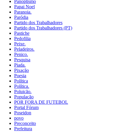
Panoptismo
Papai Noel
Paranoia.
Paródia
Partido dos Trabalhadores
Partido dos Trabalhadores (PT)
Pastiche
Pedofilia
Peixe.
Peladeiros.
Penico.
Pesquisa
Piada.
Pixação
Poesia
Política
Política.
Poluição.
População
POR FORA DE FUTEBOL
Portal Fórum
Poseidon
povo
Preconceito
Prefeitura