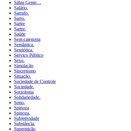
Sábia Gente…
Salário.
Sarrafo.
Sarro.
Sartre
Sartre.
Saúde
Sem-categoria
Semântica.
Semiótica.
Serviço Público
Sexo.
Simulação
Sincretismo
Situação.
Sociedade de Controle
Sociedade.
Sociologia
Solidariedade.
Sono.
Spinoza
Spinoza.
Subjetividade
Substância.
Superstição