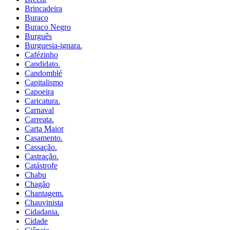
Brincadeira
Buraco
Buraco Negro
Burguês
Burguesia-ignara.
Cafézinho
Candidato.
Candomblé
Capitalismo
Capoeira
Caricatura.
Carnaval
Carreata.
Carta Maior
Casamento.
Cassação.
Castração.
Catástrofe
Chabu
Chagão
Chantagem.
Chauvinista
Cidadania.
Cidade