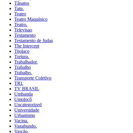
Tânatos
Tatu.
Teatro
Teatro Maquínico
Teatro.
Televisao
Testamento
Testamento de Judas
The Intercept
Tijolaço
Tortura.
Trabalhador.
Trabalho
Trabalho.
Transporte Coletivo
TRI.
TV BRASIL
Umbanda
Umolocô
Uncategorized
Universidade
Urbanismo
Vacina.
Vagabundo.
Vascão.