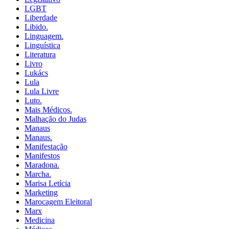
LGBT
Liberdade
Libido.
Linguagem.
Linguística
Literatura
Livro
Lukács
Lula
Lula Livre
Luto.
Mais Médicos.
Malhação do Judas
Manaus
Manaus.
Manifestação
Manifestos
Maradona.
Marcha.
Marisa Letícia
Marketing
Marocagem Eleitoral
Marx
Medicina