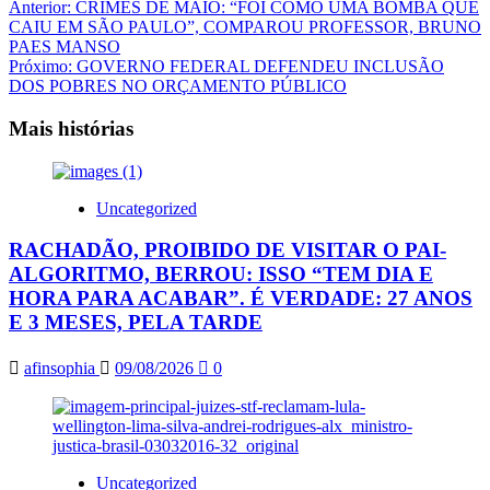
Navegação
Anterior:
CRIMES DE MAIO: “FOI COMO UMA BOMBA QUE
CAIU EM SÃO PAULO”, COMPAROU PROFESSOR, BRUNO
de
PAES MANSO
artigos
Próximo:
GOVERNO FEDERAL DEFENDEU INCLUSÃO
DOS POBRES NO ORÇAMENTO PÚBLICO
Mais histórias
Uncategorized
RACHADÃO, PROIBIDO DE VISITAR O PAI-
ALGORITMO, BERROU: ISSO “TEM DIA E
HORA PARA ACABAR”. É VERDADE: 27 ANOS
E 3 MESES, PELA TARDE
afinsophia
09/08/2026
0
Uncategorized