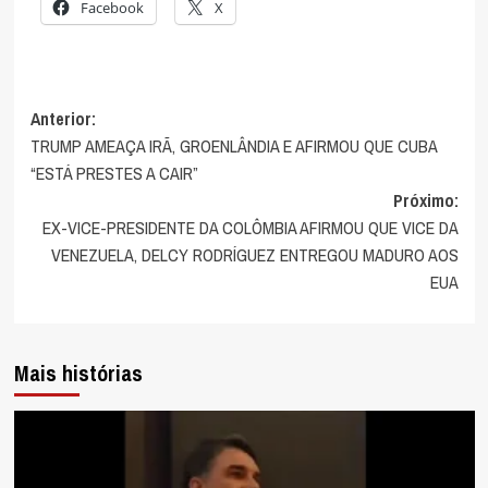
Facebook
X
Navegação
Anterior:
TRUMP AMEAÇA IRÃ, GROENLÂNDIA E AFIRMOU QUE CUBA
de
“ESTÁ PRESTES A CAIR”
artigos
Próximo:
EX-VICE-PRESIDENTE DA COLÔMBIA AFIRMOU QUE VICE DA
VENEZUELA, DELCY RODRÍGUEZ ENTREGOU MADURO AOS
EUA
Mais histórias