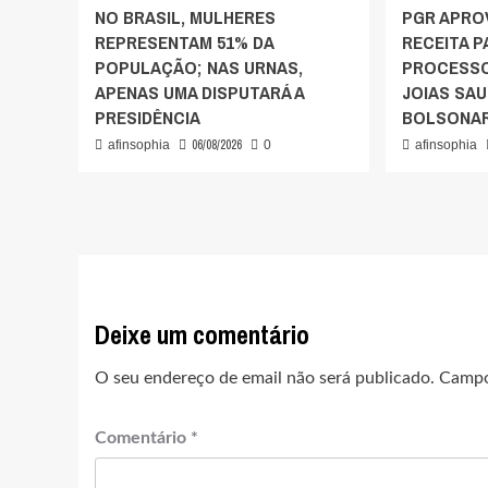
NO BRASIL, MULHERES
PGR APRO
REPRESENTAM 51% DA
RECEITA 
POPULAÇÃO; NAS URNAS,
PROCESSO
APENAS UMA DISPUTARÁ A
JOIAS SAU
PRESIDÊNCIA
BOLSONA
06/08/2026
afinsophia
0
afinsophia
Deixe um comentário
O seu endereço de email não será publicado.
Campo
Comentário
*