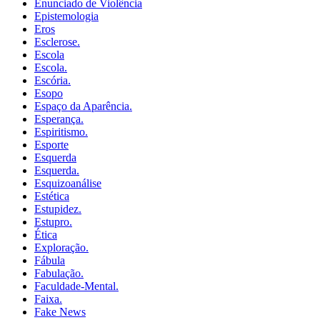
Enunciado de Violência
Epistemologia
Eros
Esclerose.
Escola
Escola.
Escória.
Esopo
Espaço da Aparência.
Esperança.
Espiritismo.
Esporte
Esquerda
Esquerda.
Esquizoanálise
Estética
Estupidez.
Estupro.
Ética
Exploração.
Fábula
Fabulação.
Faculdade-Mental.
Faixa.
Fake News