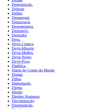
Debate
Degeneração.
Deleuze
Delírio
Demagogia
Democracia
Desesperança.
Desespero.
Despudor
Deus.
Devir-Criança
Devir-Minoria
Devir-Mulher.
Devir-Negro
Devir-Povo
Dialética.
Diario do Centro do Mundo
Digital.
Dilma
Diplomação.
Direita
Direito
Direitos Humanos
Discriminação;
Dissimulação.