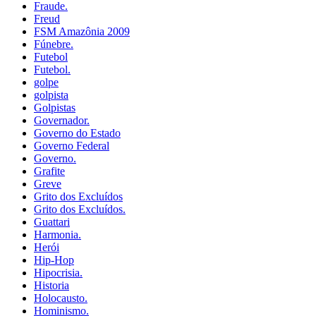
Fraude.
Freud
FSM Amazônia 2009
Fúnebre.
Futebol
Futebol.
golpe
golpista
Golpistas
Governador.
Governo do Estado
Governo Federal
Governo.
Grafite
Greve
Grito dos Excluídos
Grito dos Excluídos.
Guattari
Harmonia.
Herói
Hip-Hop
Hipocrisia.
Historia
Holocausto.
Hominismo.