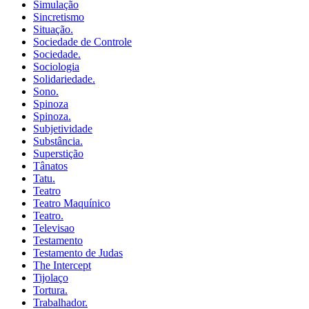
Simulação
Sincretismo
Situação.
Sociedade de Controle
Sociedade.
Sociologia
Solidariedade.
Sono.
Spinoza
Spinoza.
Subjetividade
Substância.
Superstição
Tânatos
Tatu.
Teatro
Teatro Maquínico
Teatro.
Televisao
Testamento
Testamento de Judas
The Intercept
Tijolaço
Tortura.
Trabalhador.