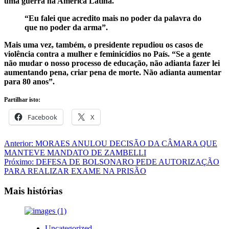
uma guerra na América Latina.
“Eu falei que acredito mais no poder da palavra do
que no poder da arma”.
Mais uma vez, também, o presidente repudiou os casos de
violência contra a mulher e feminicídios no País. “Se a gente
não mudar o nosso processo de educação, não adianta fazer lei
aumentando pena, criar pena de morte. Não adianta aumentar
para 80 anos”.
Partilhar isto:
Facebook
X
Navegação
Anterior:
MORAES ANULOU DECISÃO DA CÂMARA QUE
MANTEVE MANDATO DE ZAMBELLI
de
Próximo:
DEFESA DE BOLSONARO PEDE AUTORIZAÇÃO
artigos
PARA REALIZAR EXAME NA PRISÃO
Mais histórias
Uncategorized