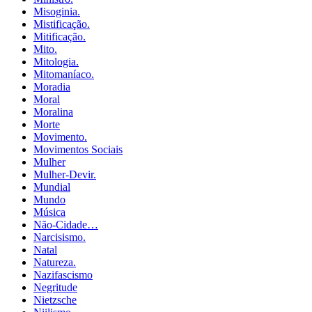
Misoginia.
Mistificação.
Mitificação.
Mito.
Mitologia.
Mitomaníaco.
Moradia
Moral
Moralina
Morte
Movimento.
Movimentos Sociais
Mulher
Mulher-Devir.
Mundial
Mundo
Música
Não-Cidade…
Narcisismo.
Natal
Natureza.
Nazifascismo
Negritude
Nietzsche