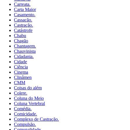
Carreata.
Carta Maior
Casamento.
Cassação.
Castração.
Catástrofe
Chabu
Chagão
Chantagem.
Chauvinista
Cidadania.
Cidade
Ciência
Cinema
Clinâmen
CMM
Coisas do além
Colere.
Coluna do Meio
Coluna Vertebral
Comédia.
Comicidade.
Complexo de Castração.
Compulsão.
Comunalidade.