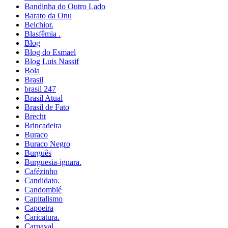
Bandinha do Outro Lado
Barato da Onu
Belchior.
Blasfêmia .
Blog
Blog do Esmael
Blog Luis Nassif
Bola
Brasil
brasil 247
Brasil Atual
Brasil de Fato
Brecht
Brincadeira
Buraco
Buraco Negro
Burguês
Burguesia-ignara.
Cafézinho
Candidato.
Candomblé
Capitalismo
Capoeira
Caricatura.
Carnaval