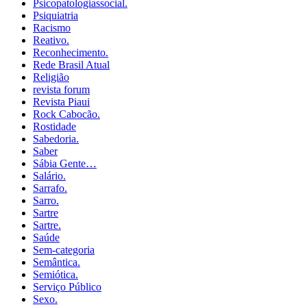
Psicopatologiassocial.
Psiquiatria
Racismo
Reativo.
Reconhecimento.
Rede Brasil Atual
Religião
revista forum
Revista Piaui
Rock Cabocão.
Rostidade
Sabedoria.
Saber
Sábia Gente…
Salário.
Sarrafo.
Sarro.
Sartre
Sartre.
Saúde
Sem-categoria
Semântica.
Semiótica.
Serviço Público
Sexo.