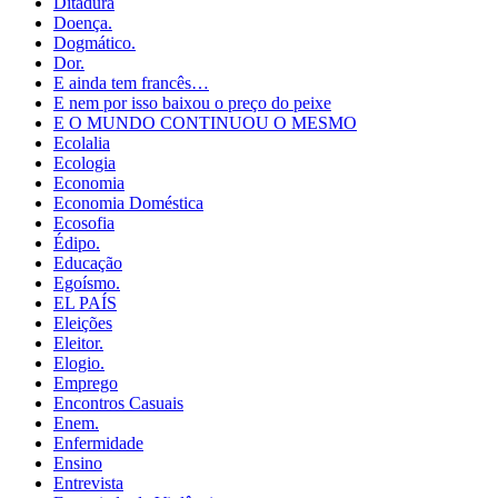
Ditadura
Doença.
Dogmático.
Dor.
E ainda tem francês…
E nem por isso baixou o preço do peixe
E O MUNDO CONTINUOU O MESMO
Ecolalia
Ecologia
Economia
Economia Doméstica
Ecosofia
Édipo.
Educação
Egoísmo.
EL PAÍS
Eleições
Eleitor.
Elogio.
Emprego
Encontros Casuais
Enem.
Enfermidade
Ensino
Entrevista