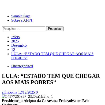
Avançar
Primary
Sample Page
para
Menu
Sobre a AFIN
o
Pesquisar
conteúdo
por:
Início
2025
Dezembro
12
LULA: “ESTADO TEM QUE CHEGAR AOS MAIS
POBRES”
Uncategorized
LULA: “ESTADO TEM QUE CHEGAR
AOS MAIS POBRES”
afinsophia
12/12/2025
0
Presidente participou da Caravana Federativa em Belo
Horizonte