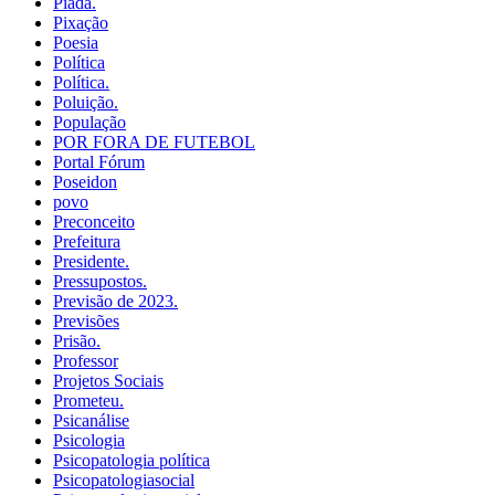
Piada.
Pixação
Poesia
Política
Política.
Poluição.
População
POR FORA DE FUTEBOL
Portal Fórum
Poseidon
povo
Preconceito
Prefeitura
Presidente.
Pressupostos.
Previsão de 2023.
Previsões
Prisão.
Professor
Projetos Sociais
Prometeu.
Psicanálise
Psicologia
Psicopatologia política
Psicopatologiasocial