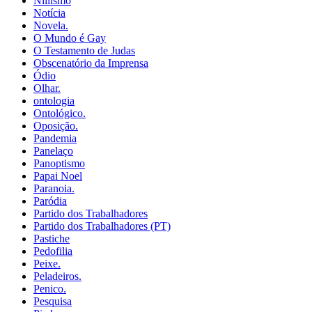
Niilismo
Notícia
Novela.
O Mundo é Gay
O Testamento de Judas
Obscenatório da Imprensa
Ódio
Olhar.
ontologia
Ontológico.
Oposição.
Pandemia
Panelaço
Panoptismo
Papai Noel
Paranoia.
Paródia
Partido dos Trabalhadores
Partido dos Trabalhadores (PT)
Pastiche
Pedofilia
Peixe.
Peladeiros.
Penico.
Pesquisa