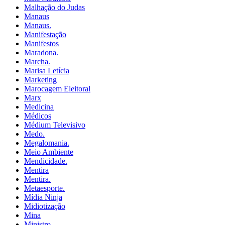
Malhação do Judas
Manaus
Manaus.
Manifestação
Manifestos
Maradona.
Marcha.
Marisa Letícia
Marketing
Marocagem Eleitoral
Marx
Medicina
Médicos
Médium Televisivo
Medo.
Megalomania.
Meio Ambiente
Mendicidade.
Mentira
Mentira.
Metaesporte.
Mídia Ninja
Midiotização
Mina
Ministro.