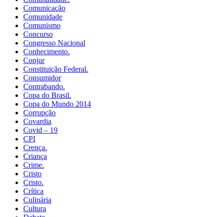
Comunicação
Comunidade
Comunismo
Concurso
Congresso Nacional
Conhecimento.
Conjur
Constituição Federal.
Consumidor
Contrabando.
Copa do Brasil.
Copa do Mundo 2014
Corrupção
Covardia
Covid – 19
CPI
Crença.
Criança
Crime.
Cristo
Cristo.
Crítica
Culinária
Cultura