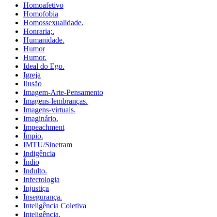
Homoafetivo
Homofobia
Homossexualidade.
Honraria;.
Humanidade.
Humor
Humor.
Ideal do Ego.
Igreja
Ilusão
Imagem-Arte-Pensamento
Imagens-lembranças.
Imagens-virtuais.
Imaginário.
Impeachment
Ímpio.
IMTU/Sinetram
Indigência
Índio
Indulto.
Infectologia
Injustiça
Insegurança.
Inteligência Coletiva
Inteligência.