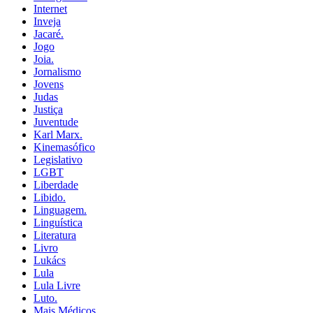
Internet
Inveja
Jacaré.
Jogo
Joia.
Jornalismo
Jovens
Judas
Justiça
Juventude
Karl Marx.
Kinemasófico
Legislativo
LGBT
Liberdade
Libido.
Linguagem.
Linguística
Literatura
Livro
Lukács
Lula
Lula Livre
Luto.
Mais Médicos.