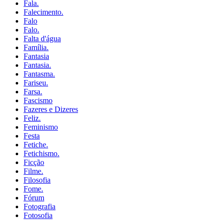
Fala.
Falecimento.
Falo
Falo.
Falta d'água
Família.
Fantasia
Fantasia.
Fantasma.
Fariseu.
Farsa.
Fascismo
Fazeres e Dizeres
Feliz.
Feminismo
Festa
Fetiche.
Fetichismo.
Ficção
Filme.
Filosofia
Fome.
Fórum
Fotografia
Fotosofia