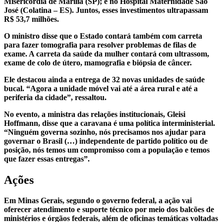
Misericórdia de Marília (SP); e no Hospital Maternidade São
José (Colatina – ES). Juntos, esses investimentos ultrapassam
R$ 53,7 milhões.
O ministro disse que o Estado contará também com carreta
para fazer tomografia para resolver problemas de filas de
exame. A carreta da saúde da mulher contará com ultrassom,
exame de colo de útero, mamografia e biópsia de câncer.
Ele destacou ainda a entrega de 32 novas unidades de saúde
bucal. “Agora a unidade móvel vai até a área rural e até a
periferia da cidade”, ressaltou.
No evento, a ministra das relações institucionais, Gleisi
Hoffmann, disse que a caravana é uma política interministerial.
“Ninguém governa sozinho, nós precisamos nos ajudar para
governar o Brasil (…) independente de partido político ou de
posição, nós temos um compromisso com a população e temos
que fazer essas entregas”.
Ações
Em Minas Gerais, segundo o governo federal, a ação vai
oferecer atendimento e suporte técnico por meio dos balcões de
ministérios e órgãos federais, além de oficinas temáticas voltadas