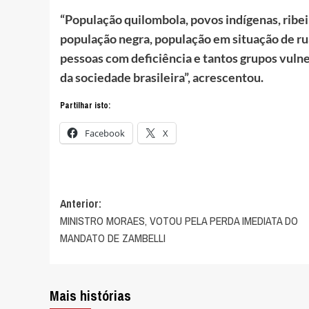
“População quilombola, povos indígenas, ribei
população negra, população em situação de ru
pessoas com deficiência e tantos grupos vul
da sociedade brasileira”, acrescentou.
Partilhar isto:
Facebook
X
Navegação
Anterior:
MINISTRO MORAES, VOTOU PELA PERDA IMEDIATA DO
de
MANDATO DE ZAMBELLI
artigos
Mais histórias