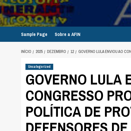
Avançar
para
o
conteúdo
Sample Page
Sobre a AFIN
INÍCIO
2025
DEZEMBRO
12
GOVERNO LULA ENVIOU AO CO
Uncategorized
GOVERNO LULA 
CONGRESSO PRO
POLÍTICA DE PR
DEFENSORES DE