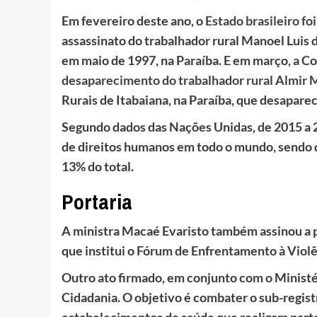
Em fevereiro deste ano, o
Estado brasileiro f
assassinato do trabalhador rural Manoel Luis d
em maio de 1997, na Paraíba. E em março, a 
desaparecimento do trabalhador rural Almir M
Rurais de Itabaiana, na Paraíba, que desapare
Segundo dados das Nações Unidas, de 2015 a 2
de direitos humanos em todo o mundo, sendo q
13% do total.
Portaria
A ministra Macaé Evaristo também assinou a p
que institui o Fórum de Enfrentamento à Viol
Outro ato firmado, em conjunto com o Ministér
Cidadania. O objetivo é combater o sub-registr
estabelecimentos de saúde que realizam parto